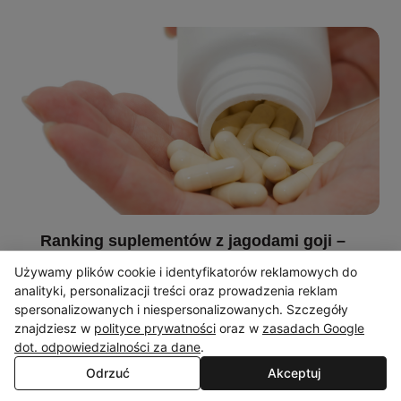
Ranking suplementów z jagodami goji –
najlepsze suplementy diety z jagodami
Używamy plików cookie i identyfikatorów reklamowych do
goji 2026 roku
analityki, personalizacji treści oraz prowadzenia reklam
Dobroczynne właściwości jagód goji znane są w
spersonalizowanych i niespersonalizowanych. Szczegóły
Azji od dawna. Chińczycy uważają, że te owoce
znajdziesz w
polityce prywatności
oraz w
zasadach Google
przedłużają życie. Naukowe...
dot. odpowiedzialności za dane
.
sprawdź
Odrzuć
Akceptuj