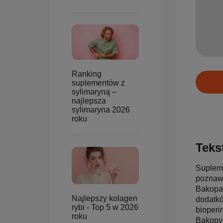
Ranking
suplementów z
sylimaryną –
najlepsza
sylimaryna 2026
roku
Tekst
Supleme
poznawc
Bakopa 
Najlepszy kolagen
dodatkó
rybi - Top 5 w 2026
bioperi
roku
Bakopy 