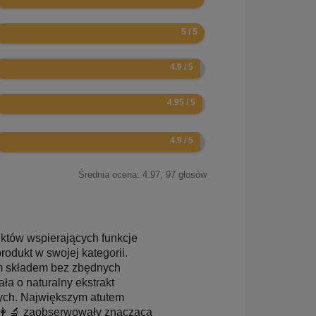
0
.8
.9
.8
Średnia ocena:
4.97
,
97
głosów
któw wspierających funkcje
odukt w swojej kategorii.
m składem bez zbędnych
a o naturalny ekstrakt
nych. Największym atutem
‍👩‍🔬 zaobserwowały znaczącą