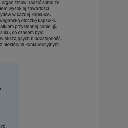
 organizmowi radzić sobie ze
iem wysokiej zawartości
zydów w każdej kapsułce.
wegańską otoczkę kapsułki.
łkiem przystępnej cenie 💰.
iłku, co czasem było
zwiększających biodostępność,
 z niektórymi konkurencyjnymi
w
być