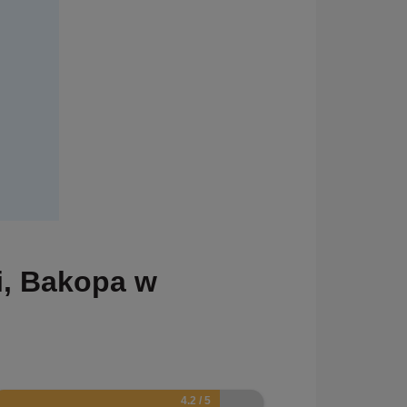
i, Bakopa w
.4