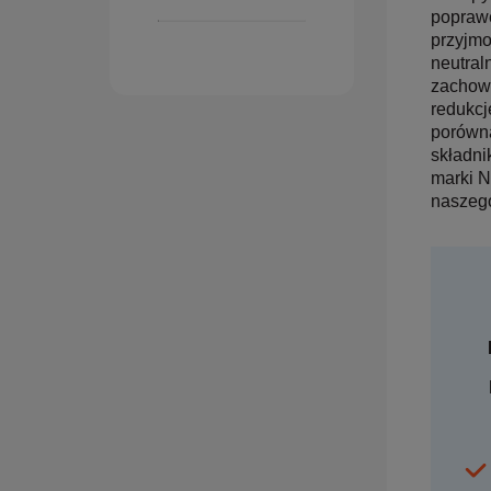
poprawę
przyjmo
neutral
zachowa
redukcj
porówna
składni
marki N
naszego