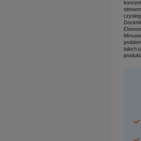
koncent
stresem
czysteg
Docenił
Ekonomi
Minusem
problem
takich 
produkt