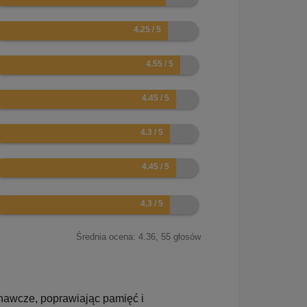
.5
.1
.9
.6
.9
.6
Średnia ocena:
4.36
,
55
głosów
nawcze, poprawiając pamięć i