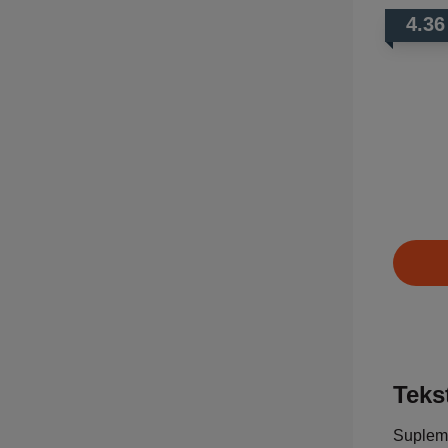
4.36
Tekst
Supleme