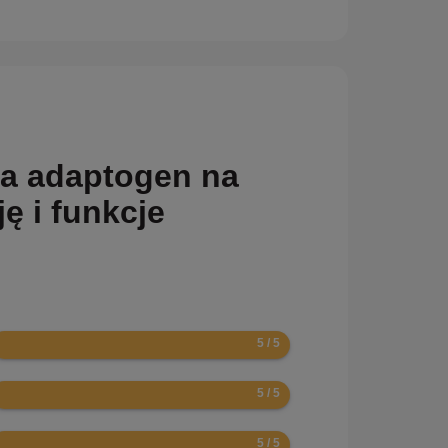
a adaptogen na
ę i funkcje
0
0
0