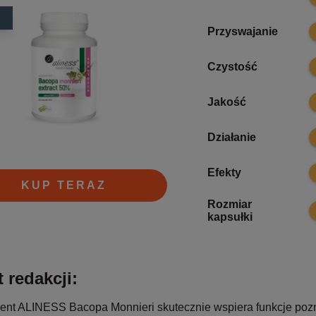
8
Przyswajanie
9
Czystość
8
Jakość
8
Działanie
8
Efekty
KUP TERAZ
Rozmiar
8
kapsułki
 redakcji:
nt ALINESS Bacopa Monnieri skutecznie wspiera funkcje poz