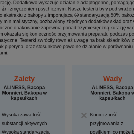
rację. Dodatkowo wykazuje działanie adaptogenne, pomagając
 👍 i zmęczeniem psychicznym. Nasze testerki były pod wrażen
o ekstraktu z bakopy z imponującą 🤩 standaryzacją 50% bako
y minimalistyczny, pozbawiony zbędnych dodatków skład oraz 
czne opakowanie zapewnia ponad trzymiesięczną kurację w ca
 okazała się konieczność przyjmowania preparatu podczas pos
atyczne. Testerki zwróciły również uwagę na brak składników 
jak piperyna, oraz stosunkowo powolne działanie w porównaniu
ami.
Zalety
Wady
ALINESS, Bacopa
ALINESS, Bacopa
Monnieri, Bakopa w
Monnieri, Bakopa 
kapsułkach
kapsułkach
Wysoka zawartość
Konieczność
substancji aktywnych
przyjmowania z
Wysoka standaryzacja
posiłkiem, co może 