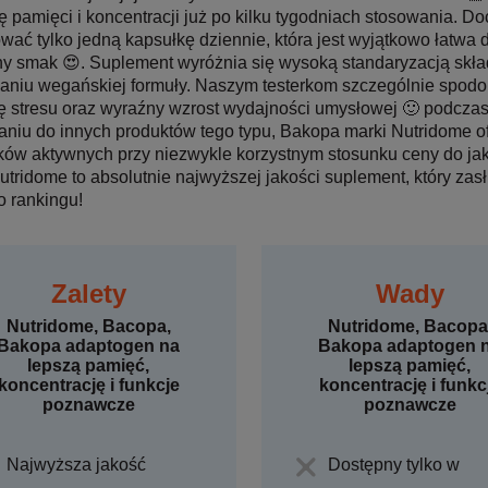
 pamięci i koncentracji już po kilku tygodniach stosowania. Doc
wać tylko jedną kapsułkę dziennie, która jest wyjątkowo łatwa d
ny smak 😍. Suplement wyróżnia się wysoką standaryzacją skł
niu wegańskiej formuły. Naszym testerkom szczególnie spodob
ę stresu oraz wyraźny wzrost wydajności umysłowej 🙂 podczas
niu do innych produktów tego typu, Bakopa marki Nutridome o
ków aktywnych przy niezwykle korzystnym stosunku ceny do j
utridome to absolutnie najwyższej jakości suplement, który za
 rankingu!
Zalety
Wady
Nutridome, Bacopa,
Nutridome, Bacopa
Bakopa adaptogen na
Bakopa adaptogen 
lepszą pamięć,
lepszą pamięć,
koncentrację i funkcje
koncentrację i funkc
poznawcze
poznawcze
Najwyższa jakość
Dostępny tylko w