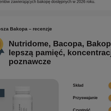
ntów zawierających bakopę dostępnych w 2026 roku.
psza Bakopa – recenzje
Nutridome, Bacopa, Bakop
lepszą pamięć, koncentracj
poznawcze
1
Skład
1
Przyswajanie
1
Czystość