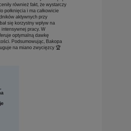
eniły również fakt, że wystarczy
o połknięcia i ma całkowicie
adników aktywnych przy
ał się korzystny wpływ na
 intensywnej pracy. W
feruje optymalną dawkę
akości. Podsumowując, Bakopa
sługuje na miano zwycięzcy 🏆
,
na
je