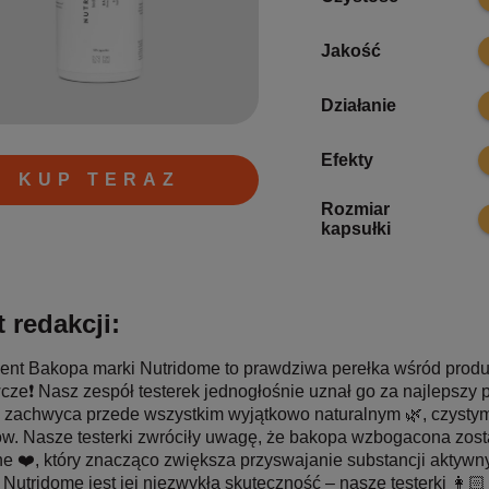
1
Jakość
9
Działanie
9
Efekty
KUP TERAZ
Rozmiar
9
kapsułki
 redakcji:
nt Bakopa marki Nutridome to prawdziwa perełka wśród produ
ze❗ Nasz zespół testerek jednogłośnie uznał go za najlepszy pr
zachwyca przede wszystkim wyjątkowo naturalnym 🌿, czysty
w. Nasze testerki zwróciły uwagę, że bakopa wzbogacona został
ne ❤️, który znacząco zwiększa przyswajanie substancji aktyw
Nutridome jest jej niezwykła skuteczność – nasze testerki 👩