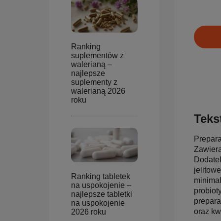
Ranking
suplementów z
walerianą –
najlepsze
suplementy z
walerianą 2026
roku
Tekst
Prepara
Zawiera
Dodatek
jelitow
Ranking tabletek
minimal
na uspokojenie –
probiot
najlepsze tabletki
prepara
na uspokojenie
oraz kw
2026 roku