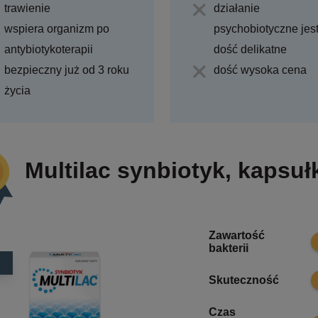
trawienie
działanie
wspiera organizm po
psychobiotyczne jes
antybiotykoterapii
dość delikatne
bezpieczny już od 3 roku
dość wysoka cena
życia
Multilac synbiotyk, kapsuł
Zawartość
7
bakterii
7
Skuteczność
Czas