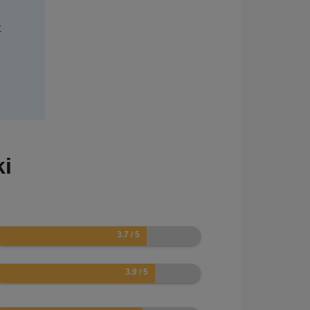
t
ki
.4
.8