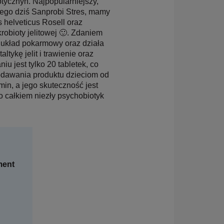
otycznyh. Najpopularniejszy,
nego dziś Sanprobi Stres, mamy
 helveticus Rosell oraz
robioty jelitowej 🙂. Zdaniem
a układ pokarmowy oraz działa
tykę jelit i trawienie oraz
u jest tylko 20 tabletek, co
odawania produktu dzieciom od
in, a jego skuteczność jest
o całkiem niezły psychobiotyk
ment