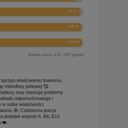
.6
.8
.9
Średnia ocena:
4.82
,
2427
głosów
i sprzyja właściwemu trawieniu.
mikroflory jelitowej 🥰.
 laktozy oraz niweluje problemy
 układu odpornościowego i
y w sobie właściwości
ałaniu 🤩. Codzienna porcja
, a dodatek witamin A, B6, B12
 ❤️.