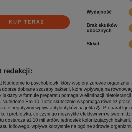
9
Wydajność
KUP TERAZ
Brak skutków
9
ubocznych
9
Skład
 redakcji:
t Nutridome to psychobiotyk, który wspiera zdrowie organizmu 
 dobrze dobrane szczepy bakterii, które wpływają na równowagę 
 laktazy w formule preparatu pomaga w eliminacji nietolerancji
e. Nutridome Pro 10 Biotic skutecznie wspomaga również pracę
izuje negatywny wpływ antybiotyków na jelita 💪. Preparat łącz
yku i prebiotyku, co czyni go niezwykle efektywnym w swoim dzi
tu dostarcza aż 10 miliardów jednostek kolonizujących bakterii
asu foliowego, wpływa korzystnie na ogólne zdrowie organizmu