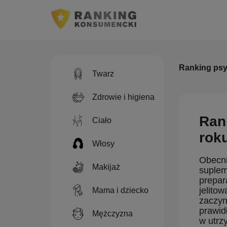
Ranking psy
Twarz
Zdrowie i higiena
Ran
Ciało
rok
Włosy
Obecni
Makijaż
suplem
prepar
jelito
Mama i dziecko
zaczyn
prawid
Mężczyzna
w utrz