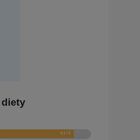
 diety
.2