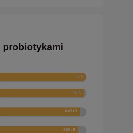
 probiotykami
0
.8
.3
.1