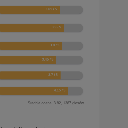
.3
.8
.6
.9
.4
.3
Średnia ocena:
3.82
,
1387
głosów