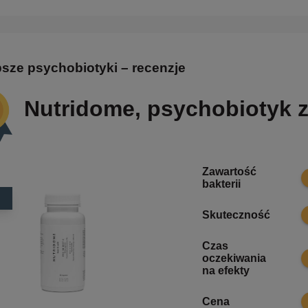
psze psychobiotyki – recenzje
Nutridome, psychobiotyk z
Zawartość
1
bakterii
9
Skuteczność
Czas
9
oczekiwania
na efekty
9
Cena