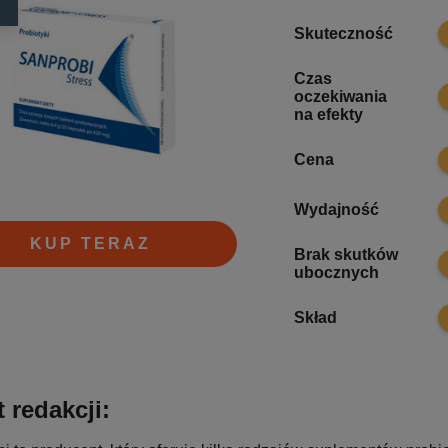
7
Skuteczność
Czas
7
oczekiwania
na efekty
7
Cena
6
Wydajność
KUP TERAZ
Brak skutków
7
ubocznych
8
Skład
 redakcji: