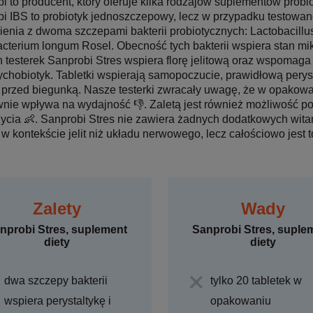
i to producent, który oferuje kilka rodzajów suplementów probi
i IBS to probiotyk jednoszczepowy, lecz w przypadku testowa
ienia z dwoma szczepami bakterii probiotycznych: Lactobacillus
acterium longum Rosel. Obecność tych bakterii wspiera stan mik
 testerek Sanprobi Stres wspiera florę jelitową oraz wspomag
ychobiotyk. Tabletki wspierają samopoczucie, prawidłową perystal
 przed biegunką. Nasze testerki zwracały uwagę, że w opakowani
nie wpływa na wydajność 👎. Zaletą jest również możliwość p
życia 👶. Sanprobi Stres nie zawiera żadnych dodatkowych witam
w kontekście jelit niż układu nerwowego, lecz całościowo jest t
Zalety
Wady
nprobi Stres, suplement
Sanprobi Stres, suple
diety
diety
dwa szczepy bakterii
tylko 20 tabletek w
wspiera perystaltykę i
opakowaniu