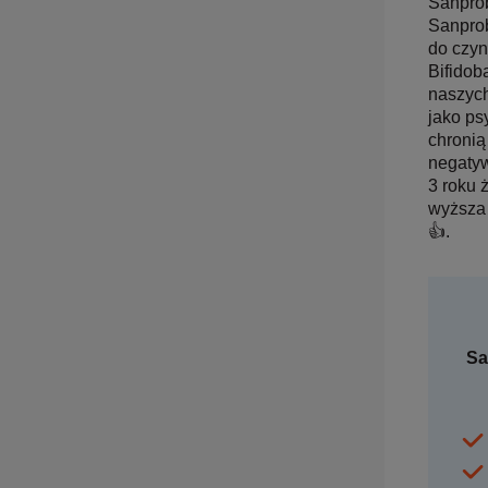
Sanprob
Sanprob
do czyn
Bifidob
naszych
jako ps
chronią
negatyw
3 roku 
wyższa 
👍.
Sa