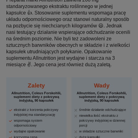
standaryzowanego ekstraktu roślinnego w jednej
kapsułce 👍. Stosowanie suplementu wspomaga pracę
układu odpornościowego oraz stanowi naturalny sposób
na pozbycie się niechcianych kilogramów 😃. Jednak
nasi testujący działanie wspierające odchudzanie ocenili
na średnim poziomie. Nie byli też zadowoleni ze
sztucznych barwników obecnych w składzie i z wielkości
kapsułek utrudniających połykanie. Opakowanie
suplementu Allnutrition jest wydajne i starcza na 3
miesiące ✌️. Jego cena jest również dużą zaletą.
Zalety
Wady
Allnutrition, Coleus Forskohlii,
Allnutrition, Coleus Forskohlii,
suplement diety z pokrzywą
suplement diety z pokrzywą
indyjską, 90 kapsułek
indyjską, 90 kapsułek
ekstrakt z korzenia pokrzywy
średnie działanie odchudzające
indyjskiej ma standaryzację
niewielka ilość ekstraktu z
wspomaga system
pokrzywy indyjskiej w dziennej
odpornościowy
porcji
wydajne opakowanie
w składzie sztuczne barwniki
korzystna cena
duże kapsułki