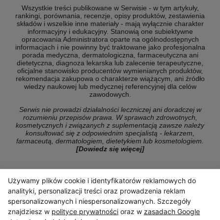
Wszystkie treści publikowane w Serwisie - w tym artykuły,
rankingi, porównania, recenzje, opisy produktów, zestawienia
składów i wszelkie inne materiały - mają wyłącznie charakter
informacyjny i edukacyjny. Stanowią one subiektywne
opracowania Administratora oparte na ogólnodostępnych
informacjach i nie powinny być traktowane jako profesjonalna
porada medyczna, dermatologiczna, farmaceutyczna ani
dietetyczna, diagnoza lekarska lub zalecenie terapeutyczne,
oficjalne stanowisko producentów wymienianych produktów,
rekomendacja zakupowa o charakterze wiążącym, ani źródło
wiedzy naukowej lub medycznej referencyjnej dla celów
zawodowych.
Serwis nie prowadzi działalności leczniczej ani doradczej w
rozumieniu przepisów prawa. W sprawach zdrowotnych,
kosmetycznych i związanych z suplementacją zawsze należy
konsultować się z odpowiednim specjalistą - lekarzem,
farmaceutą, dermatologiem, dietetykiem lub kosmetologiem.
[Dowiedz się więcej]
Używamy plików cookie i identyfikatorów reklamowych do
© Copyright 2026 ranking-konsumencki.pl
analityki, personalizacji treści oraz prowadzenia reklam
spersonalizowanych i niespersonalizowanych. Szczegóły
znajdziesz w
polityce prywatności
oraz w
zasadach Google