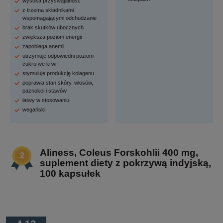
wysoka przyswajalność
z trzema składnikami
wspomagającymi odchudzanie
brak skutków ubocznych
zwiększa poziom energii
zapobiega anemii
utrzymuje odpowiedni poziom
cukru we krwi
stymuluje produkcję kolagenu
poprawia stan skóry, włosów,
paznokci i stawów
łatwy w stosowaniu
wegański
Aliness, Coleus Forskohlii 400 mg,
suplement diety z pokrzywą indyjską,
100 kapsułek