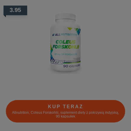
3.95
KUP TERAZ
Allnutrition, Coleus Forskohlii, suplement diety z pokrzywą indyjską,
90 kapsułek