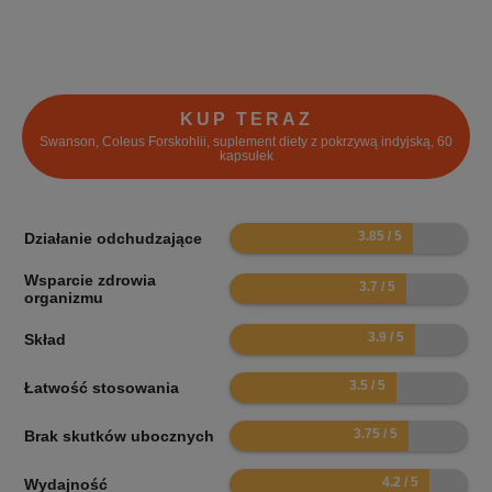
KUP TERAZ
Swanson, Coleus Forskohlii, suplement diety z pokrzywą indyjską, 60
kapsułek
7.7
Działanie odchudzające
Wsparcie zdrowia
7.4
organizmu
7.8
Skład
7
Łatwość stosowania
7.5
Brak skutków ubocznych
8.4
Wydajność