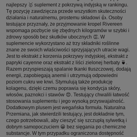
najlepszy 🥇 suplement z pokrzywą indyjską w rankingu.
Tę pozycję zawdzięcza przede wszystkim skuteczności
działania i naturalnemu, prostemu składowi 👍. Osoby
testujące przyznały, że przyjmowanie kropel Rivereen
wspomaga pozbycie się zbędnych kilogramów w szybki i
zdrowy sposób bez skutków ubocznych 👏. W
suplemencie wykorzystano aż trzy składniki roślinne
znane ze swoich właściwości sprzyjających utracie wagi.
Jest to ekstrakt z korzenia pokrzywy indyjskiej, ekstrakt z
papryki cayenne oraz ekstrakt z liści zielonej herbaty 🍵.
Razem przyspieszają spalanie tkanki tłuszczowej, dodają
energii, zapobiegają anemii i utrzymują odpowiedni
poziom cukru we krwi. Stymulują także produkcję
kolagenu, dzięki czemu poprawia się kondycja skóry,
włosów, paznokci i stawów 😍. Testujący chwalili łatwość
stosowania suplementu i jego wysoką przyswajalność.
Dodatkowym plusem jest wegańska formuła. Naturalna
Przemiana, jak stwierdzili testujący, jest dokładnie tym,
czego potrzebowali, aby cieszyć się szczupłą sylwetką i
dobrym samopoczuciem 😀 bez sięgania po chemiczne
substancje. W tym przypadku ograniczona dostępność