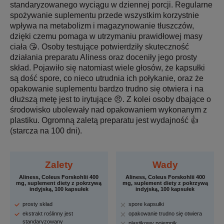
standaryzowanego wyciągu w dziennej porcji. Regularne
spożywanie suplementu przede wszystkim korzystnie
wpływa na metabolizm i magazynowanie tłuszczów,
dzięki czemu pomaga w utrzymaniu prawidłowej masy
ciała 😘. Osoby testujące potwierdziły skuteczność
działania preparatu Aliness oraz doceniły jego prosty
skład. Pojawiło się natomiast wiele głosów, że kapsułki
są dość spore, co nieco utrudnia ich połykanie, oraz że
opakowanie suplementu bardzo trudno się otwiera i na
dłuższą metę jest to irytujące 😠. Z kolei osoby dbające o
środowisko ubolewały nad opakowaniem wykonanym z
plastiku. Ogromną zaletą preparatu jest wydajność 👍
(starcza na 100 dni).
Zalety
Wady
Aliness, Coleus Forskohlii 400
Aliness, Coleus Forskohlii 400
mg, suplement diety z pokrzywą
mg, suplement diety z pokrzywą
indyjską, 100 kapsułek
indyjską, 100 kapsułek
prosty skład
spore kapsułki
ekstrakt roślinny jest
opakowanie trudno się otwiera
standaryzowany
plastikowy pojemnik