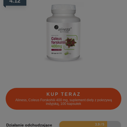
4.12
KUP TERAZ
Aliness, Coleus Forskohlii 400 mg, suplement diety z pokrzywą
indyjską, 100 kapsułek
7.8
Działanie odchudzające