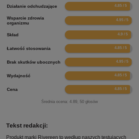
9.7
Działanie odchudzające
Wsparcie zdrowia
9.9
organizmu
9.8
Skład
9.7
Łatwość stosowania
9.9
Brak skutków ubocznych
9.7
Wydajność
9.7
Cena
Średnia ocena:
4.89
,
50
głosów
Tekst redakcji:
Produkt marki Rivereen to według naszych testujących