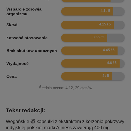
Wsparcie zdrowia
8.2
organizmu
8.3
Skład
7.3
Łatwość stosowania
8.9
Brak skutków ubocznych
9.2
Wydajność
8
Cena
Średnia ocena:
4.12
,
29
głosów
Tekst redakcji:
Wegańskie 😻 kapsułki z ekstraktem z korzenia pokrzywy
indyjskiej polskiej marki Aliness zawierają 400 mg