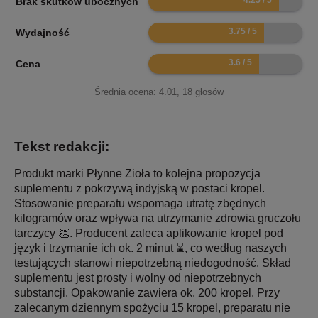
Brak skutków ubocznych
7.5
Wydajność
7.2
Cena
Średnia ocena:
4.01
,
18
głosów
Tekst redakcji:
Produkt marki Płynne Zioła to kolejna propozycja
suplementu z pokrzywą indyjską w postaci kropel.
Stosowanie preparatu wspomaga utratę zbędnych
kilogramów oraz wpływa na utrzymanie zdrowia gruczołu
tarczycy 👏. Producent zaleca aplikowanie kropel pod
język i trzymanie ich ok. 2 minut ⌛️, co według naszych
testujących stanowi niepotrzebną niedogodność. Skład
suplementu jest prosty i wolny od niepotrzebnych
substancji. Opakowanie zawiera ok. 200 kropel. Przy
zalecanym dziennym spożyciu 15 kropel, preparatu nie