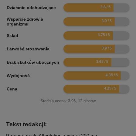
7.6
Działanie odchudzające
Wsparcie zdrowia
7.8
organizmu
7.5
Skład
7.8
Łatwość stosowania
7.3
Brak skutków ubocznych
8.7
Wydajność
8.5
Cena
Średnia ocena:
3.95
,
12
głosów
Tekst redakcji:
Preparat marki Allnutrition zawiera 200 mg