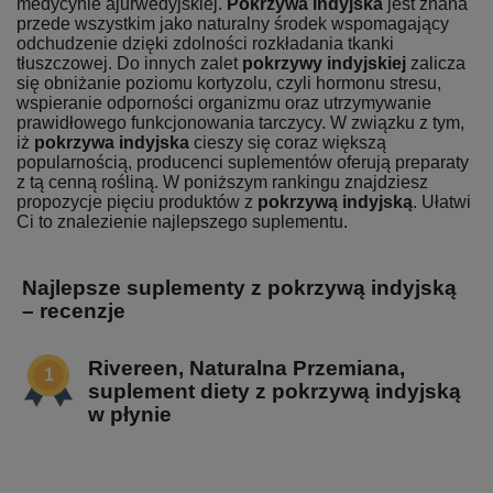
medycynie ajurwedyjskiej.
Pokrzywa indyjska
jest znana
przede wszystkim jako naturalny środek wspomagający
odchudzenie dzięki zdolności rozkładania tkanki
tłuszczowej. Do innych zalet
pokrzywy indyjskiej
zalicza
się obniżanie poziomu kortyzolu, czyli hormonu stresu,
wspieranie odporności organizmu oraz utrzymywanie
prawidłowego funkcjonowania tarczycy. W związku z tym,
iż
pokrzywa indyjska
cieszy się coraz większą
popularnością, producenci suplementów oferują preparaty
z tą cenną rośliną. W poniższym rankingu znajdziesz
propozycje pięciu produktów z
pokrzywą indyjską
. Ułatwi
Ci to znalezienie najlepszego suplementu.
Najlepsze suplementy z pokrzywą indyjską
– recenzje
Rivereen, Naturalna Przemiana,
suplement diety z pokrzywą indyjską
w płynie