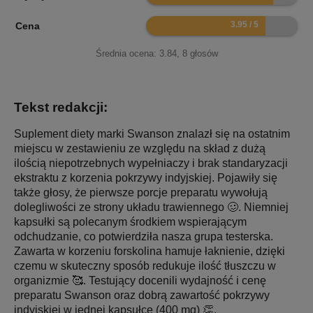
7.9
Cena
Średnia ocena:
3.84
,
8
głosów
Tekst redakcji:
Suplement diety marki Swanson znalazł się na ostatnim
miejscu w zestawieniu ze względu na skład z dużą
ilością niepotrzebnych wypełniaczy i brak standaryzacji
ekstraktu z korzenia pokrzywy indyjskiej. Pojawiły się
także głosy, że pierwsze porcje preparatu wywołują
dolegliwości ze strony układu trawiennego 🥴. Niemniej
kapsułki są polecanym środkiem wspierającym
odchudzanie, co potwierdziła nasza grupa testerska.
Zawarta w korzeniu forskolina hamuje łaknienie, dzięki
czemu w skuteczny sposób redukuje ilość tłuszczu w
organizmie 🥰. Testujący docenili wydajność i cenę
preparatu Swanson oraz dobrą zawartość pokrzywy
indyjskiej w jednej kapsułce (400 mg) 👏.