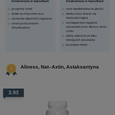
Astaksantyna w kapsułkach
Astaksantyna w kapsułkach
przyjemny smak
cena nieadekwatna do jakości
działa na zmęczenie oczu
dawka może okazać się
niewystarczająca
wzmacnia odporność organizmu
wymagane jest regularne
chroni przed stresem
stosowanie przez dłuższy okres
oksydacyjnym
czasu
efekty widoczne po kilku
miesiącach stosowania
przeciętne efekty
Aliness, Nat–Axtin, Astaksantyna
3.93