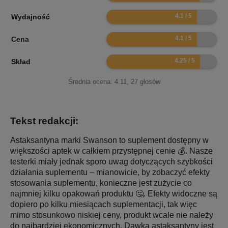
8.2
Wydajność
8.2
Cena
8.5
Skład
Średnia ocena:
4.11
,
27
głosów
Tekst redakcji:
Astaksantyna marki Swanson to suplement dostępny w
większości aptek w całkiem przystępnej cenie 💰. Nasze
testerki miały jednak sporo uwag dotyczących szybkości
działania suplementu – mianowicie, by zobaczyć efekty
stosowania suplementu, konieczne jest zużycie co
najmniej kilku opakowań produktu 🤔. Efekty widoczne są
dopiero po kilku miesiącach suplementacji, tak więc
mimo stosunkowo niskiej ceny, produkt wcale nie należy
do najbardziej ekonomicznych. Dawka astaksantyny jest