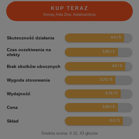
KUP TERAZ
Kenay, Asta Zine, Astaksantyna
8.8
Skuteczność działania
Czas oczekiwania na
7.9
efekty
9
Brak skutków ubocznych
7.5
Wygoda stosowania
8.3
Wydajność
7.9
Cena
8.6
Skład
Średnia ocena:
4.15
,
43
głosów