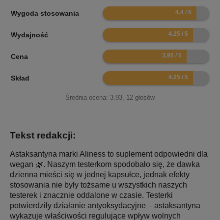
8.8
Wygoda stosowania
8.5
Wydajność
7.9
Cena
8.5
Skład
Średnia ocena:
3.93
,
12
głosów
Tekst redakcji:
Astaksantyna marki Aliness to suplement odpowiedni dla
wegan 🌿. Naszym testerkom spodobało się, że dawka
dzienna mieści się w jednej kapsułce, jednak efekty
stosowania nie były tożsame u wszystkich naszych
testerek i znacznie oddalone w czasie. Testerki
potwierdziły działanie antyoksydacyjne – astaksantyna
wykazuje właściwości regulujące wpływ wolnych