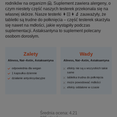
rodników na organizm 🤗. Suplement zawiera alergeny, o
czym niestety część naszych testerek przekonała się na
własnej skórze. Nasze testerki 👩🏻‍👩‍🔬 zauważyły, że
tabletki są trudne do połknięcia – część testerek skarżyła
się nawet na mdłości, jakie wystąpiły podczas
suplementacji. Astaksantyna to suplement polecany
osobom dorosłym.
Zalety
Wady
Aliness, Nat–Axtin, Astaksantyna
Aliness, Nat–Axtin, Astaksantyna
odpowiednia dla wegan
efekty nie są u wszystkich takie
same
1 kapsułka dziennie
tabletka trudna do połknięcia
działanie antyoksydacyjne
może powodować mdłości
efekty oddalone w czasie
Średnia ocena: 4.21