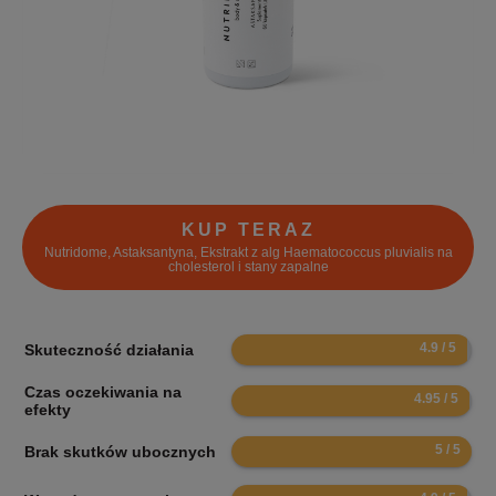
KUP TERAZ
Nutridome, Astaksantyna, Ekstrakt z alg Haematococcus pluvialis na
cholesterol i stany zapalne
9.8
Skuteczność działania
Czas oczekiwania na
9.9
efekty
10
Brak skutków ubocznych
9.8