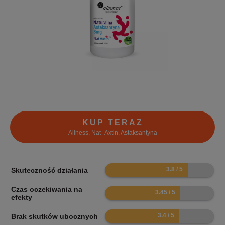
KUP TERAZ
Aliness, Nat–Axtin, Astaksantyna
7.6
Skuteczność działania
Czas oczekiwania na
6.9
efekty
6.8
Brak skutków ubocznych