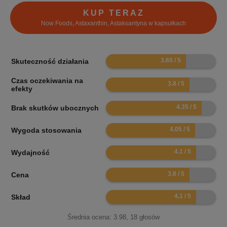
KUP TERAZ
Now Foods, Astaxanthin, Astaksantyna w kapsułkach
7.3
Skuteczność działania
Czas oczekiwania na
7.6
efekty
8.7
Brak skutków ubocznych
8.1
Wygoda stosowania
8.2
Wydajność
7.6
Cena
8.2
Skład
Średnia ocena:
3.98
,
18
głosów