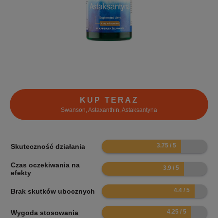
KUP TERAZ
Swanson, Astaxanthin, Astaksantyna
7.5
Skuteczność działania
Czas oczekiwania na
7.8
efekty
8.8
Brak skutków ubocznych
8.5
Wygoda stosowania