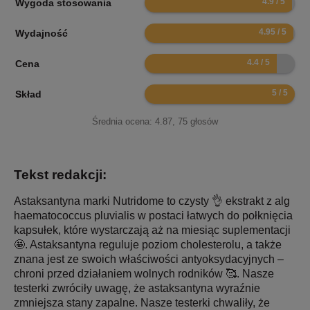
Wygoda stosowania
9.9
Wydajność
8.8
Cena
10
Skład
Średnia ocena:
4.87
,
75
głosów
Tekst redakcji:
Astaksantyna marki Nutridome to czysty 👌 ekstrakt z alg
haematococcus pluvialis w postaci łatwych do połknięcia
kapsułek, które wystarczają aż na miesiąc suplementacji
🤩. Astaksantyna reguluje poziom cholesterolu, a także
znana jest ze swoich właściwości antyoksydacyjnych –
chroni przed działaniem wolnych rodników 🥰. Nasze
testerki zwróciły uwagę, że astaksantyna wyraźnie
zmniejsza stany zapalne. Nasze testerki chwaliły, że