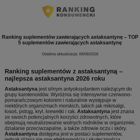
Ranking suplementów zawierających astaksantynę – TOP
5 suplementów zawierających astaksantynę
Ostatnia aktualizacja: 08/08/2026
Ranking suplementów z astaksantyną –
najlepsza astaksantyna 2026 roku
Astaksantyna
jest silnym antyoksydantem należącym do
grupy karotenoidów. Wyróżnia się intensywnie czerwono-
pomarańczowym kolorem i naturalnie występuje w
niektórych organizmach morskich, takich jak mikroalgi,
łosoś, pstrąg, kryl, krewetki i rak.
Astaksantyna
jest znana
ze swoich potencjalnych korzyści zdrowotnych, które
obejmują neutralizowanie wolnych rodników w organizmie,
działanie przeciwzapalne, a także zdrowie oczu i skóry.
Astaksantyna
dostępna jest w postaci suplementów,
jednak różnią się one efektywnością i skutecznością