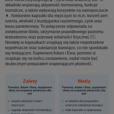
składniki wspierają aktywność hormonalną, funkcje
rozrodcze, a także wpływają korzystnie na samopoczucie
👩. Niebieskie kapsułki dla mężczyzn to m.in. korzeń żeń-
szenia, ekstrakt z buzdyganka naziemnego, cynk oraz
kwas pantotenowy. To połączenie odpowiada za
zwiększenie libido, utrzymanie prawidłowego poziomu
testosteronu oraz poprawę witalności fizycznej 🏋️‍♂️.
Niestety w kapsułkach znajdują się także niepotrzebne
wypełniacze oraz substancje barwiące, co nie spodobało
się testującym. Suplement Adam i Ewa, pomimo iż
znajduje się na końcu zestawienia, nadal może być
skutecznym preparatem wspierającym płodność.
Zalety
Wady
Farmina, Adam i Ewa, suplement
Farmina, Adam i Ewa, suplement
diety na wsparcie płodności dla
diety na wsparcie płodności dla
par
par
wspiera płodność kobiet i
w składzie obu preparatów
mężczyzn
sztuczne substancje barwiące
reguluje aktywność hormonalną i
mało kapsułek w opakowaniu