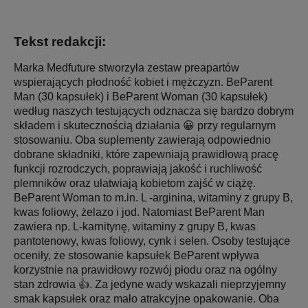
Tekst redakcji:
Marka Medfuture stworzyła zestaw preapartów
wspierających płodność kobiet i mężczyzn. BeParent
Man (30 kapsułek) i BeParent Woman (30 kapsułek)
według naszych testujących odznacza się bardzo dobrym
składem i skutecznością działania 😀 przy regularnym
stosowaniu. Oba suplementy zawierają odpowiednio
dobrane składniki, które zapewniają prawidłową pracę
funkcji rozrodczych, poprawiają jakość i ruchliwość
plemników oraz ułatwiają kobietom zajść w ciążę.
BeParent Woman to m.in. L -arginina, witaminy z grupy B,
kwas foliowy, żelazo i jod. Natomiast BeParent Man
zawiera np. L-karnitynę, witaminy z grupy B, kwas
pantotenowy, kwas foliowy, cynk i selen. Osoby testujące
oceniły, że stosowanie kapsułek BeParent wpływa
korzystnie na prawidłowy rozwój płodu oraz na ogólny
stan zdrowia 👍. Za jedyne wady wskazali nieprzyjemny
smak kapsułek oraz mało atrakcyjne opakowanie. Oba