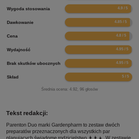
9.8
Wygoda stosowania
9.7
Dawkowanie
9.6
Cena
9.9
Wydajność
9.9
Brak skutków ubocznych
10
Skład
Średnia ocena:
4.92
,
96
głosów
Tekst redakcji:
Parenton Duo marki Gardenpharm to zestaw dwóch
preparatów przeznaczonych dla wszystkich par
planujących świadome rodzicielstwo 👩‍👩‍👧. W zestawie