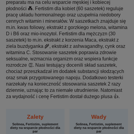
preparatu ma na celu wsparcie męskiej i kobiecej
płodności 💑. Fertistim dla kobiet (60 saszetek) reguluje
pracę układu hormonalnego oraz uzupełnia niedobory
cennych witamin i minerałów. W saszetkach znajduje się
m.in. kwas foliowy, ekstrakt z gorzkiego melona, witamina
D i B6 oraz mio-inozytol. Fertistim dla mężczyzn (30
saszetek) to m.in. ekstrakt z korzenia Maca, ekstrakt z
ziela buzdyganka 🌾, ekstrakt z ashwagandhy, cynk oraz
witamina C. Stosowanie saszetek poprawia zdrowie
seksualne, wzmacnia organizm oraz wspiera funkcje
rozrodcze 👏. Nasi testujący docenili skład saszetek,
chociaż przeszkadzał im dodatek substancji słodzących
oraz smak przygotowanego napoju. Dodatkowo testerki
narzekały na konieczność stosowania saszetek 2 razy
dziennie, uznając to za niemałe utrudnienie. Natomiast
za wydajność i cenę Fertistim dostał dużego plusa 👍.
Zalety
Wady
Solinea, Fertistim, suplement
Solinea, Fertistim, suplement
diety na wsparcie płodności dla
diety na wsparcie płodności dla
par
par