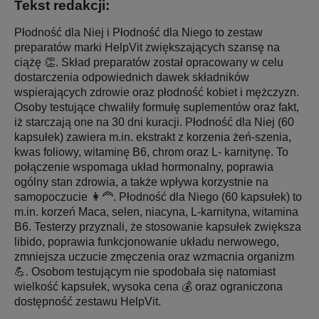
Tekst redakcji:
Płodność dla Niej i Płodność dla Niego to zestaw
preparatów marki HelpVit zwiększających szansę na
ciążę 👏. Skład preparatów został opracowany w celu
dostarczenia odpowiednich dawek składników
wspierających zdrowie oraz płodność kobiet i mężczyzn.
Osoby testujące chwaliły formułę suplementów oraz fakt,
iż starczają one na 30 dni kuracji. Płodność dla Niej (60
kapsułek) zawiera m.in. ekstrakt z korzenia żeń-szenia,
kwas foliowy, witaminę B6, chrom oraz L- karnitynę. To
połączenie wspomaga układ hormonalny, poprawia
ogólny stan zdrowia, a także wpływa korzystnie na
samopoczucie 👩‍🦰. Płodność dla Niego (60 kapsułek) to
m.in. korzeń Maca, selen, niacyna, L-karnityna, witamina
B6. Testerzy przyznali, że stosowanie kapsułek zwiększa
libido, poprawia funkcjonowanie układu nerwowego,
zmniejsza uczucie zmęczenia oraz wzmacnia organizm
💪. Osobom testującym nie spodobała się natomiast
wielkość kapsułek, wysoka cena 💰 oraz ograniczona
dostępność zestawu HelpVit.