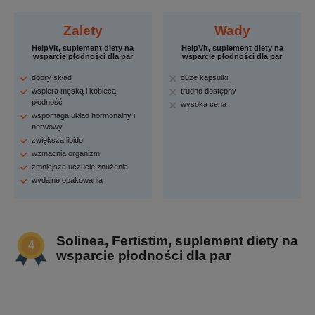
Zalety
Wady
HelpVit, suplement diety na
HelpVit, suplement diety na
wsparcie płodności dla par
wsparcie płodności dla par
dobry skład
duże kapsułki
wspiera męską i kobiecą
trudno dostępny
płodność
wysoka cena
wspomaga układ hormonalny i
nerwowy
zwiększa libido
wzmacnia organizm
zmniejsza uczucie znużenia
wydajne opakowania
Solinea, Fertistim, suplement diety na
wsparcie płodności dla par