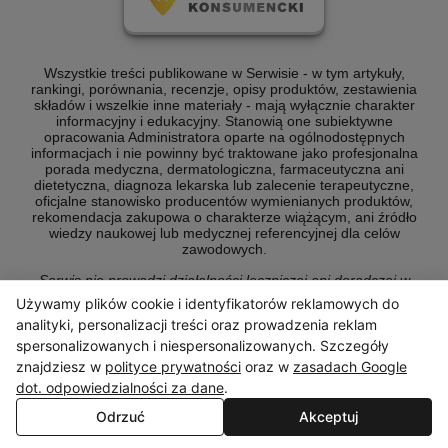
Wszystkie treści publikowane w Serwisie - w tym artykuły,
rankingi, porównania, recenzje, opisy produktów, zestawienia
składów i wszelkie inne materiały - mają wyłącznie charakter
informacyjny i edukacyjny. Stanowią one subiektywne
opracowania Administratora oparte na ogólnodostępnych
informacjach i nie powinny być traktowane jako profesjonalna
porada medyczna, dermatologiczna, farmaceutyczna ani
dietetyczna, diagnoza lekarska lub zalecenie terapeutyczne,
oficjalne stanowisko producentów wymienianych produktów,
rekomendacja zakupowa o charakterze wiążącym, ani źródło
wiedzy naukowej lub medycznej referencyjnej dla celów
zawodowych.
Serwis nie prowadzi działalności leczniczej ani doradczej w
rozumieniu przepisów prawa. W sprawach zdrowotnych,
Używamy plików cookie i identyfikatorów reklamowych do
kosmetycznych i związanych z suplementacją zawsze należy
analityki, personalizacji treści oraz prowadzenia reklam
konsultować się z odpowiednim specjalistą - lekarzem,
farmaceutą, dermatologiem, dietetykiem lub kosmetologiem.
spersonalizowanych i niespersonalizowanych. Szczegóły
[Dowiedz się więcej]
znajdziesz w
polityce prywatności
oraz w
zasadach Google
dot. odpowiedzialności za dane
.
Odrzuć
Akceptuj
© Copyright 2026 ranking-konsumencki.pl