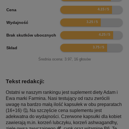
8.3
Cena
6.5
Wydajność
8.5
Brak skutków ubocznych
7.5
Skład
Średnia ocena:
3.97
,
16
głosów
Tekst redakcji:
Ostatni w naszym rankingu jest suplement diety Adam i
Ewa marki Farmina. Nasi testujący od razu zwrócili
uwagę na bardzo małą ilość kapsułek w obu preparatach
(16+16) 🤔. Na szczęście cena suplementu jest
adekwatna do wydajności. Czerwone kapsułki dla kobiet
zawierają m.in. korzeń lubczyku, korzeń ashwagandhy,
ziele owsa zwyczajnego 🌾, cynk oraz witaminę B6. Te