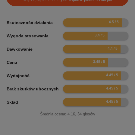
HelpVit, suplement diety na wsparcie płodności dla par
9
Skuteczność działania
6.8
Wygoda stosowania
8.8
Dawkowanie
6.9
Cena
8.9
Wydajność
8.9
Brak skutków ubocznych
8.9
Skład
Średnia ocena:
4.16
,
34
głosów