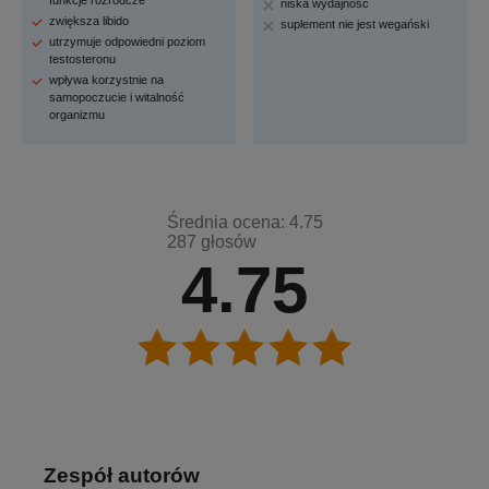
funkcje rozrodcze
niska wydajność
zwiększa libido
suplement nie jest wegański
utrzymuje odpowiedni poziom
testosteronu
wpływa korzystnie na
samopoczucie i witalność
organizmu
Średnia ocena: 4.75
287 głosów
4.75
Zespół autorów