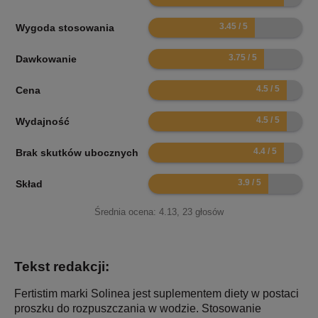
6.9
Wygoda stosowania
7.5
Dawkowanie
9
Cena
9
Wydajność
8.8
Brak skutków ubocznych
7.8
Skład
Średnia ocena:
4.13
,
23
głosów
Tekst redakcji:
Fertistim marki Solinea jest suplementem diety w postaci
proszku do rozpuszczania w wodzie. Stosowanie