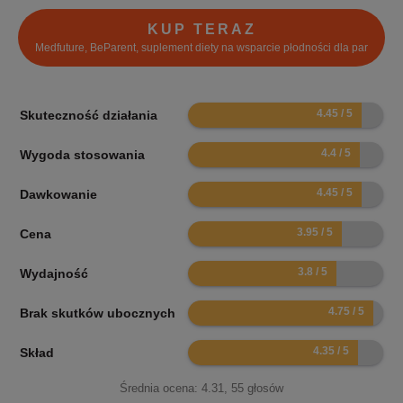
KUP TERAZ
Medfuture, BeParent, suplement diety na wsparcie płodności dla par
8.9
Skuteczność działania
8.8
Wygoda stosowania
8.9
Dawkowanie
7.9
Cena
7.6
Wydajność
9.5
Brak skutków ubocznych
8.7
Skład
Średnia ocena:
4.31
,
55
głosów