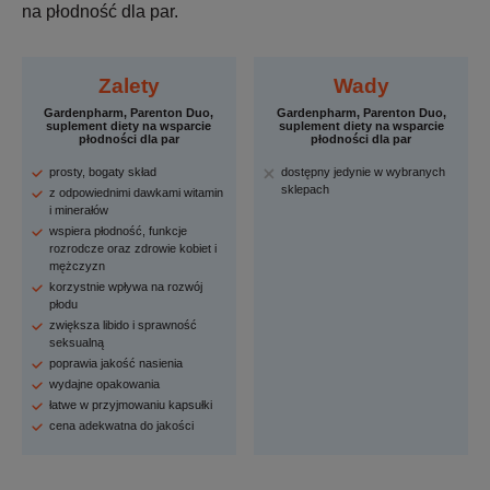
na płodność dla par.
Zalety
Wady
Gardenpharm, Parenton Duo,
Gardenpharm, Parenton Duo,
suplement diety na wsparcie
suplement diety na wsparcie
płodności dla par
płodności dla par
prosty, bogaty skład
dostępny jedynie w wybranych
sklepach
z odpowiednimi dawkami witamin
i minerałów
wspiera płodność, funkcje
rozrodcze oraz zdrowie kobiet i
mężczyzn
korzystnie wpływa na rozwój
płodu
zwiększa libido i sprawność
seksualną
poprawia jakość nasienia
wydajne opakowania
łatwe w przyjmowaniu kapsułki
cena adekwatna do jakości