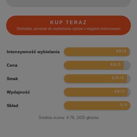
KUP TERAZ
Smilebite, proszek do wybielania zębów z węglem kokosowym
9.8
Intensywność wybielania
9
Cena
9.5
Smak
9.6
Wydajność
10
Skład
Średnia ocena:
4.79
,
2425
głosów