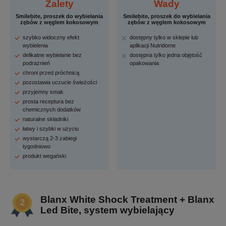
Zalety
Wady
Smilebite, proszek do wybielania
Smilebite, proszek do wybielania
zębów z węglem kokosowym
zębów z węglem kokosowym
szybko widoczny efekt
dostępny tylko w sklepie lub
wybielenia
aplikacji Nutridome
delikatne wybielanie bez
dostępna tylko jedna objętość
podrażnień
opakowania
chroni przed próchnicą
pozostawia uczucie świeżości
przyjemny smak
prosta receptura bez
chemicznych dodatków
naturalne składniki
łatwy i szybki w użyciu
wystarczą 2-3 zabiegi
tygodniowo
produkt wegański
Blanx White Shock Treatment + Blanx
Led Bite, system wybielający