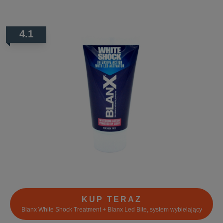
4.1
KUP TERAZ
Blanx White Shock Treatment + Blanx Led Bite, system wybielający