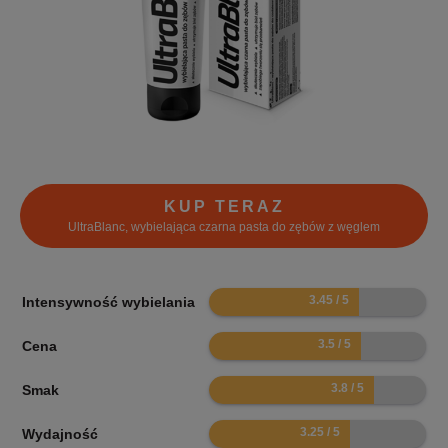
KUP TERAZ
UltraBlanc, wybielająca czarna pasta do zębów z węglem
6.9
Intensywność wybielania
7
Cena
7.6
Smak
6.5
Wydajność