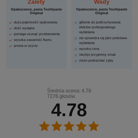
Zalety
Wady
Opalescence, pasta Toothpaste
Opalescence, pasta Toothpaste
Original
Original
duża pojemność opakowania
głównie do podtrzymywania
efektów profesjonalnego
dość wydajna
wybielania
pomaga usunąć przebarwienia
nie sprawdza się jako podstawa
wysoka zawartość fluoru
wybielania
prosta w użyciu
wysoka cena
niezbyt przyjemny smak
może podrażniać zęby
Średnia ocena: 4.78
7276 głosów
4.78