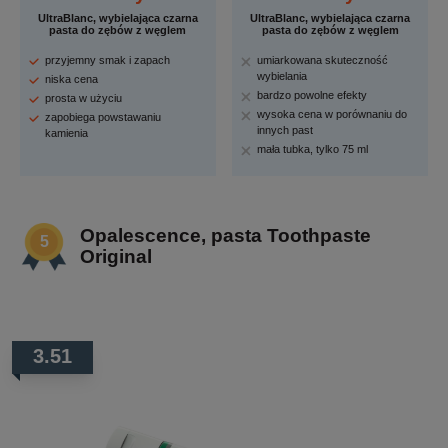
UltraBlanc, wybielająca czarna
UltraBlanc, wybielająca czarna
pasta do zębów z węglem
pasta do zębów z węglem
przyjemny smak i zapach
umiarkowana skuteczność
wybielania
niska cena
bardzo powolne efekty
prosta w użyciu
wysoka cena w porównaniu do
zapobiega powstawaniu
innych past
kamienia
mała tubka, tylko 75 ml
Opalescence, pasta Toothpaste
Original
3.51