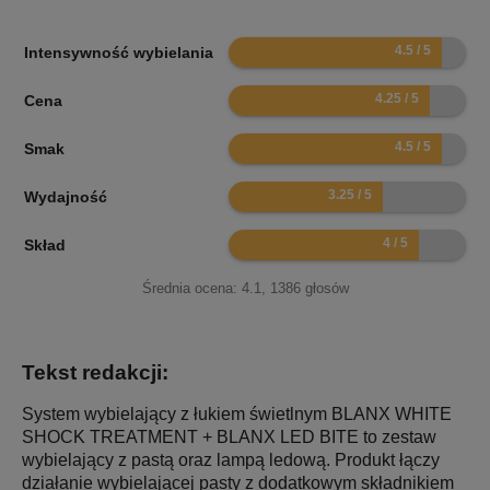
9
Intensywność wybielania
8.5
Cena
9
Smak
6.5
Wydajność
8
Skład
Średnia ocena:
4.1
,
1386
głosów
Tekst redakcji:
System wybielający z łukiem świetlnym BLANX WHITE
SHOCK TREATMENT + BLANX LED BITE to zestaw
wybielający z pastą oraz lampą ledową. Produkt łączy
działanie wybielającej pasty z dodatkowym składnikiem