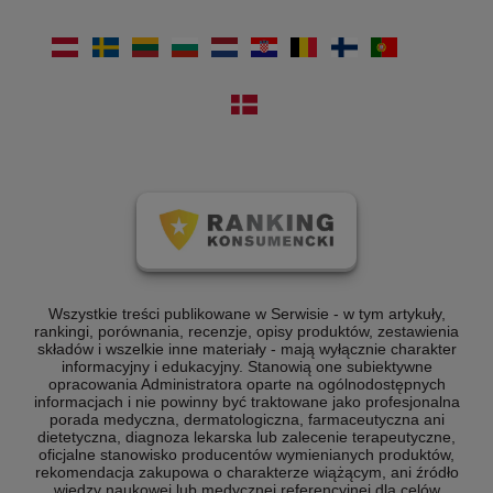
Wszystkie treści publikowane w Serwisie - w tym artykuły,
rankingi, porównania, recenzje, opisy produktów, zestawienia
składów i wszelkie inne materiały - mają wyłącznie charakter
informacyjny i edukacyjny. Stanowią one subiektywne
opracowania Administratora oparte na ogólnodostępnych
informacjach i nie powinny być traktowane jako profesjonalna
porada medyczna, dermatologiczna, farmaceutyczna ani
dietetyczna, diagnoza lekarska lub zalecenie terapeutyczne,
oficjalne stanowisko producentów wymienianych produktów,
rekomendacja zakupowa o charakterze wiążącym, ani źródło
wiedzy naukowej lub medycznej referencyjnej dla celów