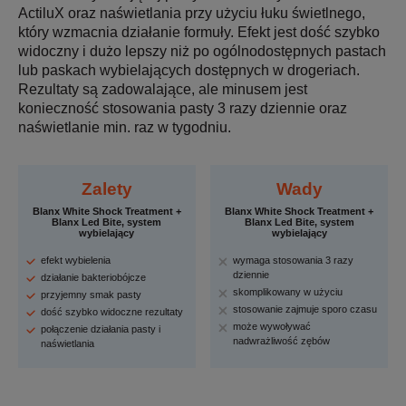
ActiluX oraz naświetlania przy użyciu łuku świetlnego,
który wzmacnia działanie formuły. Efekt jest dość szybko
widoczny i dużo lepszy niż po ogólnodostępnych pastach
lub paskach wybielających dostępnych w drogeriach.
Rezultaty są zadowalające, ale minusem jest
konieczność stosowania pasty 3 razy dziennie oraz
naświetlanie min. raz w tygodniu.
Zalety
Wady
Blanx White Shock Treatment +
Blanx White Shock Treatment +
Blanx Led Bite, system
Blanx Led Bite, system
wybielający
wybielający
efekt wybielenia
wymaga stosowania 3 razy
dziennie
działanie bakteriobójcze
skomplikowany w użyciu
przyjemny smak pasty
stosowanie zajmuje sporo czasu
dość szybko widoczne rezultaty
może wywoływać
połączenie działania pasty i
nadwrażliwość zębów
naświetlania