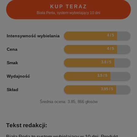
KUP TERAZ
Biała Perła, system wybielający 10 dni
8
Intensywność wybielania
8
Cena
7.6
Smak
7
Wydajność
7.9
Skład
Średnia ocena:
3.85
,
866
głosów
Tekst redakcji:
Biała Perła to system wybielający w 10 dni. Produkt