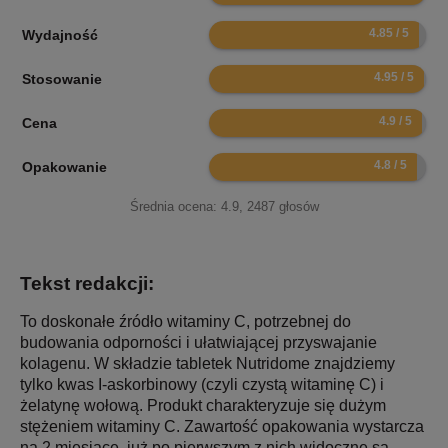
9.7
Wydajność
9.9
Stosowanie
9.8
Cena
9.6
Opakowanie
Średnia ocena:
4.9
,
2487
głosów
Tekst redakcji:
To doskonałe źródło witaminy C, potrzebnej do
budowania odporności i ułatwiającej przyswajanie
kolagenu. W składzie tabletek Nutridome znajdziemy
tylko kwas I-askorbinowy (czyli czystą witaminę C) i
żelatynę wołową. Produkt charakteryzuje się dużym
stężeniem witaminy C. Zawartość opakowania wystarcza
na 2 miesiące, już po pierwszym z nich widoczne są