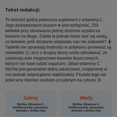
Tekst redakcji:
To również godny polecenia suplement z witaminą C.
Jego podstawowym plusem ➕ jest wydajność, 250
tabletek przy stosowaniu jednej dziennie wystarcza
bowiem na długo. Zaleta ta jednak może stać się wadą,
co bowiem, jeśli działanie preparatu nas nie zadowoli? 🤷
Tabletki nie sprawiają trudności w połykaniu ponieważ są
niewielkie 🙂, lecz z drugiej strony warto odnotować, że
zawierają sole magnezowe kwasów tłuszczowych,
których nie trawi ludzki organizm. Skład witaminy C
MyVita jest generalnie dobry jakościowo, znajdziemy w
nim jednak niepożądane stabilizatory. Produkt tego nie
polecamy również osobom uczulonym na cytrusy 🍋.
Zalety
Wady
MyVita, Witamina C,
MyVita, Witamina C,
bioflanowoidy cytrusowe,
bioflanowoidy cytrusowe,
ekstrakt z dzikiej róży
ekstrakt z dzikiej róży