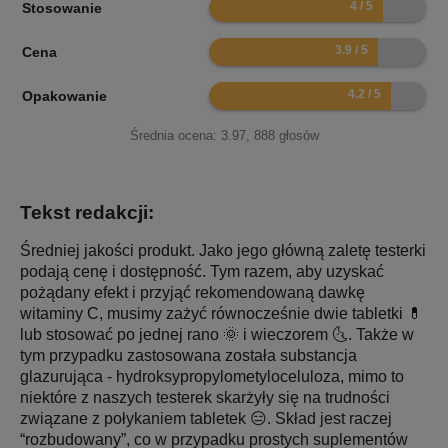
8
Stosowanie
7.8
Cena
8.4
Opakowanie
Średnia ocena:
3.97
,
888
głosów
Tekst redakcji:
Średniej jakości produkt. Jako jego główną zaletę testerki
podają cenę i dostępność. Tym razem, aby uzyskać
pożądany efekt i przyjąć rekomendowaną dawkę
witaminy C, musimy zażyć równocześnie dwie tabletki 💊
lub stosować po jednej rano 🌞 i wieczorem 🌜. Także w
tym przypadku zastosowana została substancja
glazurująca - hydroksypropylometyloceluloza, mimo to
niektóre z naszych testerek skarżyły się na trudności
związane z połykaniem tabletek 😑. Skład jest raczej
“rozbudowany”, co w przypadku prostych suplementów