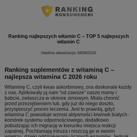
Ranking najlepszych witamin C – TOP 5 najlepszych
witamin C
Ostatnia aktualizacja: 08/08/2026
Ranking suplementów z witaminą C –
najlepsza witamina C 2026 roku
Witaminę C, czyli kwas askorbinowy, zna doskonale każdy
z nas. Aplikowały ją nam “od zawsze” nasze mamy i
babcie, zwłaszcza w okresie zimowym. Miała chronić
przed przeziębieniem lub, gdy już do niego doszło,
przyspieszyć proces leczenia. Jest to prawdą, gdyż
witamina C powoduje wzrost aktywności krwinek białych -
komórek systemu odpornościowego, dodatkowo
pobudzając ich migrację w kierunku miejsca reakcji
zapalnej. Pochłaniają intruza i niszczą go w swoim
wnętrzu, dzięki oddziaływaniu licznych enzymów. Jednak