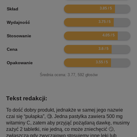
7.7
Skład
7.5
Wydajność
8.1
Stosowanie
7.2
Cena
7.1
Opakowanie
Średnia ocena:
3.77
,
592
głosów
Tekst redakcji:
To dość dobry produkt, jednakże w samej jego nazwie
czai się “pułapka”, 🧐. Jedna pastylka zawiera 500 mg
witaminy C, zatem aby przyjąć pożądaną dawkę, musimy
zażyć 2 tabletki, nie jedną, co może zniechęcić 🙄,
zwłaszcza gdy zwyczajowo stosujemy inne leki lub