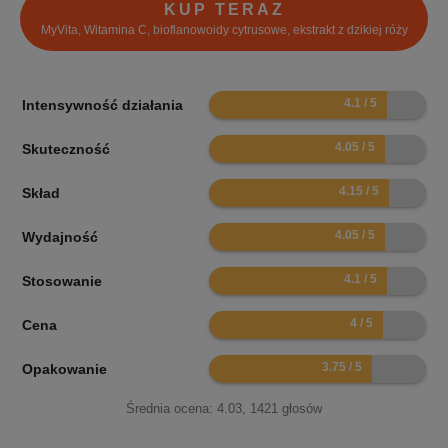
KUP TERAZ
MyVita, Witamina C, bioflanowoidy cytrusowe, ekstrakt z dzikiej róży
8.2
Intensywność działania
8.1
Skuteczność
8.3
Skład
8.1
Wydajność
8.2
Stosowanie
8
Cena
7.5
Opakowanie
Średnia ocena:
4.03
,
1421
głosów