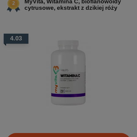
MyVita, Witamina C, bioflanowoidy
cytrusowe, ekstrakt z dzikiej róży
4.03