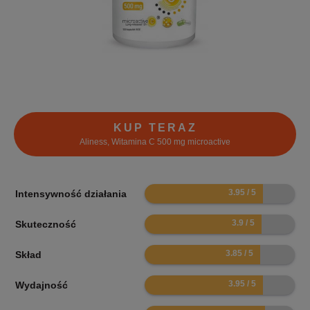
KUP TERAZ
Aliness, Witamina C 500 mg microactive
7.9
Intensywność działania
7.8
Skuteczność
7.7
Skład
7.9
Wydajność