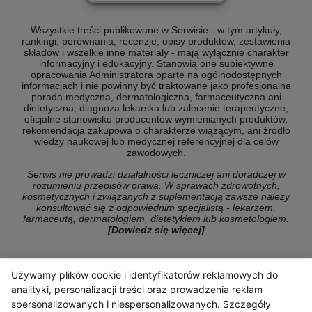
Wszystkie treści publikowane w Serwisie - w tym artykuły,
rankingi, porównania, recenzje, opisy produktów, zestawienia
składów i wszelkie inne materiały - mają wyłącznie charakter
informacyjny i edukacyjny. Stanowią one subiektywne
opracowania Administratora oparte na ogólnodostępnych
informacjach i nie powinny być traktowane jako profesjonalna
porada medyczna, dermatologiczna, farmaceutyczna ani
dietetyczna, diagnoza lekarska lub zalecenie terapeutyczne,
oficjalne stanowisko producentów wymienianych produktów,
rekomendacja zakupowa o charakterze wiążącym, ani źródło
wiedzy naukowej lub medycznej referencyjnej dla celów
zawodowych.
Serwis nie prowadzi działalności leczniczej ani doradczej w
rozumieniu przepisów prawa. W sprawach zdrowotnych,
kosmetycznych i związanych z suplementacją zawsze należy
konsultować się z odpowiednim specjalistą - lekarzem,
farmaceutą, dermatologiem, dietetykiem lub kosmetologiem.
[Dowiedz się więcej]
Używamy plików cookie i identyfikatorów reklamowych do
© Copyright 2026 ranking-konsumencki.pl
analityki, personalizacji treści oraz prowadzenia reklam
spersonalizowanych i niespersonalizowanych. Szczegóły