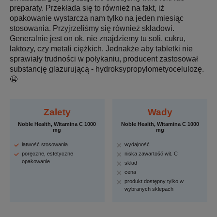
preparaty. Przekłada się to również na fakt, iż
opakowanie wystarcza nam tylko na jeden miesiąc
stosowania. Przyjrzeliśmy się również składowi.
Generalnie jest on ok, nie znajdziemy tu soli, cukru,
laktozy, czy metali ciężkich. Jednakże aby tabletki nie
sprawiały trudności w połykaniu, producent zastosował
substancję glazurującą - hydroksypropylometyocelulozę.
😬
Zalety
Wady
Noble Health, Witamina C 1000
Noble Health, Witamina C 1000
mg
mg
łatwość stosowania
wydajność
poręczne, estetyczne
niska zawartość wit. C
opakowanie
skład
cena
produkt dostępny tylko w
wybranych sklepach