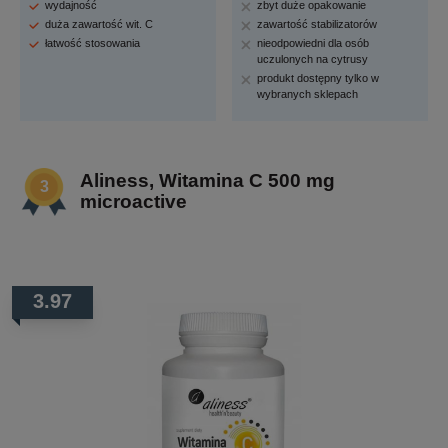
wydajność
zbyt duże opakowanie
duża zawartość wit. C
zawartość stabilizatorów
łatwość stosowania
nieodpowiedni dla osób
uczulonych na cytrusy
produkt dostępny tylko w
wybranych sklepach
Aliness, Witamina C 500 mg
microactive
3.97