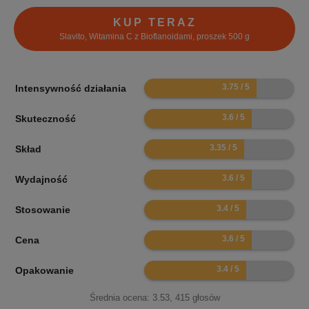
KUP TERAZ
Slavito, Witamina C z Bioflanoidami, proszek 500 g
7.5
Intensywność działania
7.2
Skuteczność
6.7
Skład
7.2
Wydajność
6.8
Stosowanie
7.2
Cena
6.8
Opakowanie
Średnia ocena:
3.53
,
415
głosów