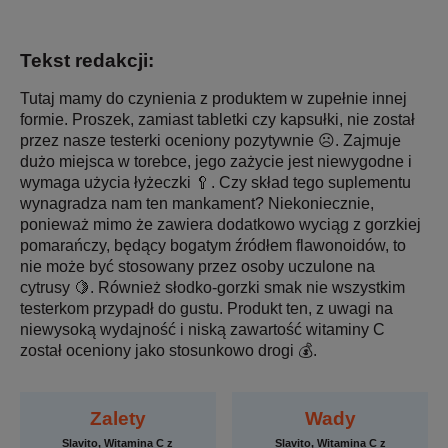
Tekst redakcji:
Tutaj mamy do czynienia z produktem w zupełnie innej
formie. Proszek, zamiast tabletki czy kapsułki, nie został
przez nasze testerki oceniony pozytywnie ☹️. Zajmuje
dużo miejsca w torebce, jego zażycie jest niewygodne i
wymaga użycia łyżeczki 🥄. Czy skład tego suplementu
wynagradza nam ten mankament? Niekoniecznie,
ponieważ mimo że zawiera dodatkowo wyciąg z gorzkiej
pomarańczy, będący bogatym źródłem flawonoidów, to
nie może być stosowany przez osoby uczulone na
cytrusy 🍋. Również słodko-gorzki smak nie wszystkim
testerkom przypadł do gustu. Produkt ten, z uwagi na
niewysoką wydajność i niską zawartość witaminy C
został oceniony jako stosunkowo drogi 💰.
Zalety
Wady
Slavito, Witamina C z
Slavito, Witamina C z