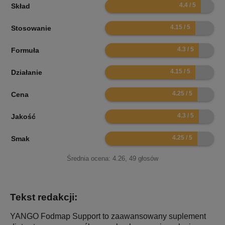
8.8
Skład
8.3
Stosowanie
8.6
Formuła
8.3
Działanie
8.5
Cena
8.6
Jakość
8.5
Smak
Średnia ocena:
4.26
,
49
głosów
Tekst redakcji:
YANGO Fodmap Support to zaawansowany suplement