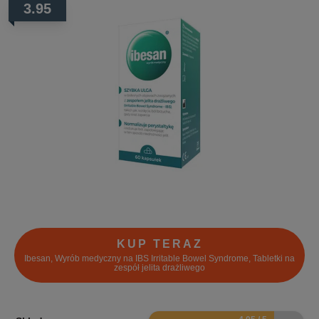
3.95
KUP TERAZ
Ibesan, Wyrób medyczny na IBS Irritable Bowel Syndrome, Tabletki na
zespół jelita drażliwego
8.1