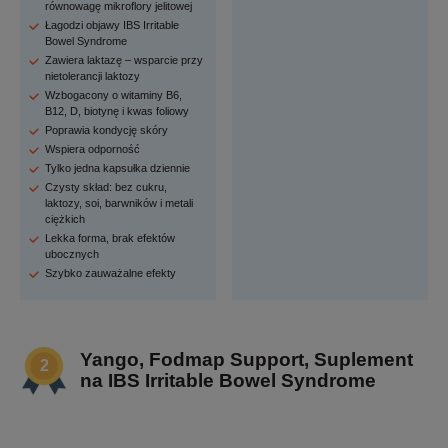
równowagę mikroflory jelitowej
Łagodzi objawy IBS Irritable
Bowel Syndrome
Zawiera laktazę – wsparcie przy
nietolerancji laktozy
Wzbogacony o witaminy B6,
B12, D, biotynę i kwas foliowy
Poprawia kondycję skóry
Wspiera odporność
Tylko jedna kapsułka dziennie
Czysty skład: bez cukru,
laktozy, soi, barwników i metali
ciężkich
Lekka forma, brak efektów
ubocznych
Szybko zauważalne efekty
Yango, Fodmap Support, Suplement
na IBS Irritable Bowel Syndrome