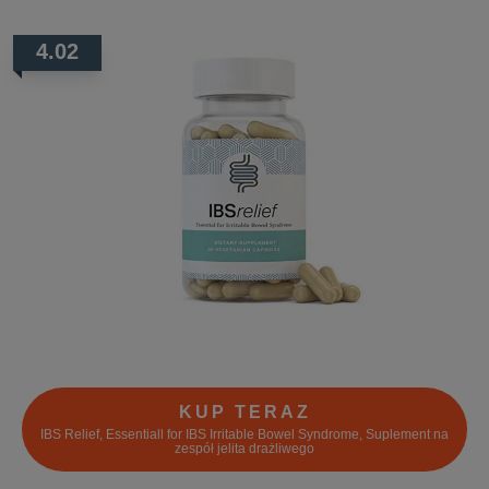
4.02
KUP TERAZ
IBS Relief, Essentiall for IBS Irritable Bowel Syndrome, Suplement na
zespół jelita drażliwego