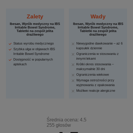
Zalety
Wady
Ibesan, Wyrób medyczny na IBS
Ibesan, Wyrób medyczny na IBS
Irritable Bowel Syndrome,
Irritable Bowel Syndrome,
Tabletki na zespół jelita
Tabletki na zespół jelita
drażliwego
drażliwego
Status wyrobu medycznego
Niewygodne dawkowanie – aż 6
kapsułek dziennie
Szybka ulga w objawach IBS
Irritable Bowel Syndrome
Ograniczenia w stosowaniu z
innymi lekami
Dostępność w popularnych
aptekach
Krótki okres stosowania –
maksymalnie 30 dni
Ograniczenia wiekowe
Wymaga ostrożności przy
wyjmowaniu z opakowania
Możliwe reakcje alergiczne
Średnia ocena: 4.5
255 głosów