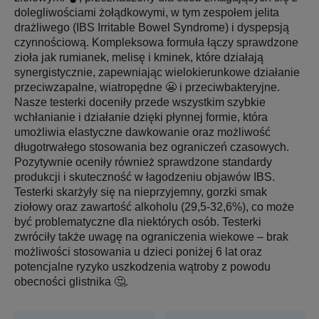
dolegliwościami żołądkowymi, w tym zespołem jelita
drażliwego (IBS Irritable Bowel Syndrome) i dyspepsją
czynnościową. Kompleksowa formuła łączy sprawdzone
zioła jak rumianek, melisę i kminek, które działają
synergistycznie, zapewniając wielokierunkowe działanie
przeciwzapalne, wiatropędne 😬 i przeciwbakteryjne.
Nasze testerki doceniły przede wszystkim szybkie
wchłanianie i działanie dzięki płynnej formie, która
umożliwia elastyczne dawkowanie oraz możliwość
długotrwałego stosowania bez ograniczeń czasowych.
Pozytywnie oceniły również sprawdzone standardy
produkcji i skuteczność w łagodzeniu objawów IBS.
Testerki skarżyły się na nieprzyjemny, gorzki smak
ziołowy oraz zawartość alkoholu (29,5-32,6%), co może
być problematyczne dla niektórych osób. Testerki
zwróciły także uwagę na ograniczenia wiekowe – brak
możliwości stosowania u dzieci poniżej 6 lat oraz
potencjalne ryzyko uszkodzenia wątroby z powodu
obecności glistnika 🤔.