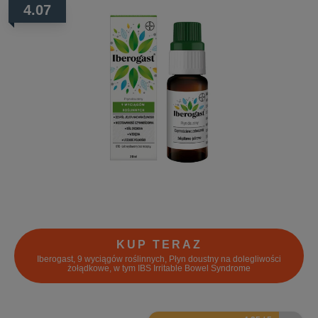
4.07
KUP TERAZ
Iberogast, 9 wyciągów roślinnych, Płyn doustny na dolegliwości
żołądkowe, w tym IBS Irritable Bowel Syndrome
8.5