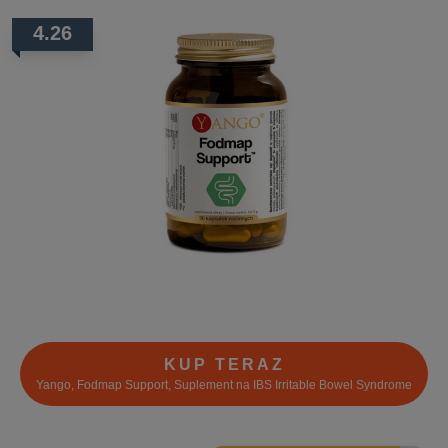
4.26
KUP TERAZ
Yango, Fodmap Support, Suplement na IBS Irritable Bowel Syndrome