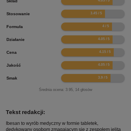
Skład
6.9
Stosowanie
8
Formuła
8.1
Działanie
8.3
Cena
8.1
Jakość
7.8
Smak
Średnia ocena:
3.95
,
14
głosów
Tekst redakcji:
Ibesan to wyrób medyczny w formie tabletek,
dedykowany osobom zmagającym się z zespołem jelita