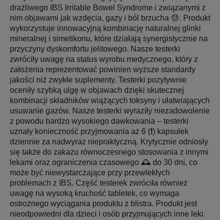
drażliwego IBS Irritable Bowel Syndrome i związanymi z
nim objawami jak wzdęcia, gazy i ból brzucha 😓. Produkt
wykorzystuje innowacyjną kombinację naturalnej glinki
mineralnej i simetikonu, które działają synergistycznie na
przyczyny dyskomfortu jelitowego. Nasze testerki
zwróciły uwagę na status wyrobu medycznego, który z
założenia reprezentować powinien wyższe standardy
jakości niż zwykłe suplementy. Testerki pozytywnie
oceniły szybką ulgę w objawach dzięki skutecznej
kombinacji składników wiążących toksyny i ułatwiających
usuwanie gazów. Nasze testerki wyraziły niezadowolenie
z powodu bardzo wysokiego dawkowania – testerki
uznały konieczność przyjmowania aż 6 (❗) kapsułek
dziennie za nadwyraz niepraktyczną. Krytycznie odniosły
się także do zakazu równoczesnego stosowania z innymi
lekami oraz ograniczenia czasowego 🕰️ do 30 dni, co
może być niewystarczające przy przewlekłych
problemach z IBS. Część testerek zwróciła również
uwagę na wysoką kruchość tabletek, co wymaga
ostrożnego wyciągania produktu z blistra. Produkt jest
nieodpowiedni dla dzieci i osób przyjmujących inne leki.