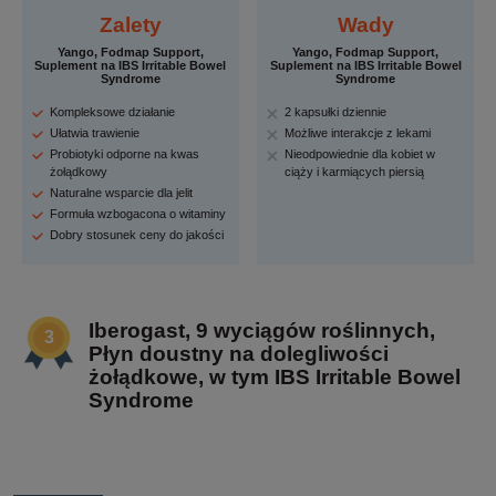
Zalety
Wady
Yango, Fodmap Support,
Yango, Fodmap Support,
Suplement na IBS Irritable Bowel
Suplement na IBS Irritable Bowel
Syndrome
Syndrome
Kompleksowe działanie
2 kapsułki dziennie
Ułatwia trawienie
Możliwe interakcje z lekami
Probiotyki odporne na kwas
Nieodpowiednie dla kobiet w
żołądkowy
ciąży i karmiących piersią
Naturalne wsparcie dla jelit
Formuła wzbogacona o witaminy
Dobry stosunek ceny do jakości
Iberogast, 9 wyciągów roślinnych,
Płyn doustny na dolegliwości
żołądkowe, w tym IBS Irritable Bowel
Syndrome