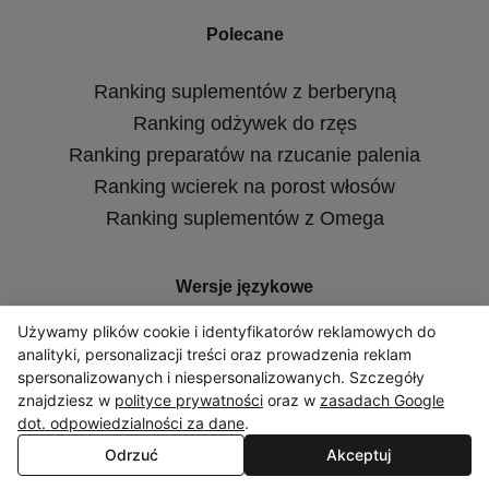
Polecane
Ranking suplementów z berberyną
Ranking odżywek do rzęs
Ranking preparatów na rzucanie palenia
Ranking wcierek na porost włosów
Ranking suplementów z Omega
Wersje językowe
Używamy plików cookie i identyfikatorów reklamowych do
analityki, personalizacji treści oraz prowadzenia reklam
spersonalizowanych i niespersonalizowanych. Szczegóły
znajdziesz w
polityce prywatności
oraz w
zasadach Google
dot. odpowiedzialności za dane
.
Odrzuć
Akceptuj