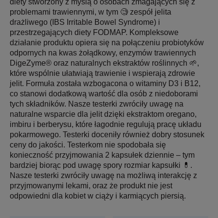
diety stworzony z myślą o osobach zmagających się z
problemami trawiennymi, w tym 🧐 zespół jelita
drażliwego (IBS Irritable Bowel Syndrome) i
przestrzegających diety FODMAP. Kompleksowe
działanie produktu opiera się na połączeniu probiotyków
odpornych na kwas żołądkowy, enzymów trawiennych
DigeZyme® oraz naturalnych ekstraktów roślinnych 🌱,
które wspólnie ułatwiają trawienie i wspierają zdrowie
jelit. Formuła została wzbogacona o witaminy D3 i B12,
co stanowi dodatkową wartość dla osób z niedoborami
tych składników. Nasze testerki zwróciły uwagę na
naturalne wsparcie dla jelit dzięki ekstraktom oregano,
imbiru i berberysu, które łagodnie regulują pracę układu
pokarmowego. Testerki doceniły również dobry stosunek
ceny do jakości. Testerkom nie spodobała się
konieczność przyjmowania 2 kapsułek dziennie – tym
bardziej biorąc pod uwagę spory rozmiar kapsułki 💊.
Nasze testerki zwróciły uwagę na możliwą interakcję z
przyjmowanymi lekami, oraz że produkt nie jest
odpowiedni dla kobiet w ciąży i karmiących piersią.