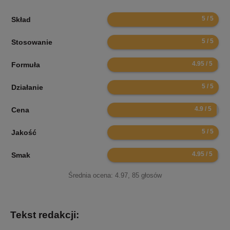
10
Skład
10
Stosowanie
9.9
Formuła
10
Działanie
9.8
Cena
10
Jakość
9.9
Smak
Średnia ocena:
4.97
,
85
głosów
Tekst redakcji: