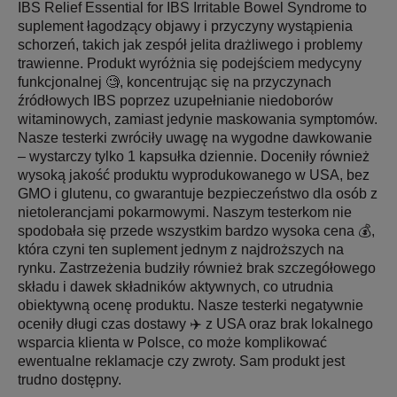
IBS Relief Essential for IBS Irritable Bowel Syndrome to
suplement łagodzący objawy i przyczyny wystąpienia
schorzeń, takich jak zespół jelita drażliwego i problemy
trawienne. Produkt wyróżnia się podejściem medycyny
funkcjonalnej 🧐, koncentrując się na przyczynach
źródłowych IBS poprzez uzupełnianie niedoborów
witaminowych, zamiast jedynie maskowania symptomów.
Nasze testerki zwróciły uwagę na wygodne dawkowanie
– wystarczy tylko 1 kapsułka dziennie. Doceniły również
wysoką jakość produktu wyprodukowanego w USA, bez
GMO i glutenu, co gwarantuje bezpieczeństwo dla osób z
nietolerancjami pokarmowymi. Naszym testerkom nie
spodobała się przede wszystkim bardzo wysoka cena 💰,
która czyni ten suplement jednym z najdroższych na
rynku. Zastrzeżenia budziły również brak szczegółowego
składu i dawek składników aktywnych, co utrudnia
obiektywną ocenę produktu. Nasze testerki negatywnie
oceniły długi czas dostawy ✈️ z USA oraz brak lokalnego
wsparcia klienta w Polsce, co może komplikować
ewentualne reklamacje czy zwroty. Sam produkt jest
trudno dostępny.