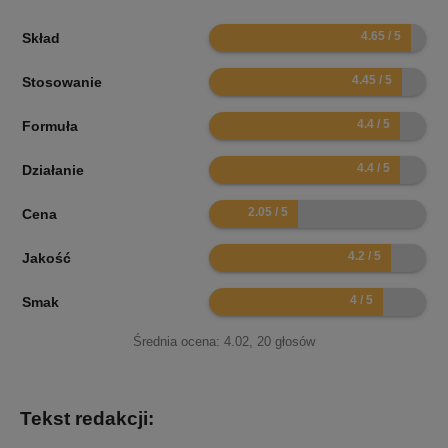
9.3
Skład
8.9
Stosowanie
8.8
Formuła
8.8
Działanie
4.1
Cena
8.4
Jakość
8
Smak
Średnia ocena:
4.02
,
20
głosów
Tekst redakcji: