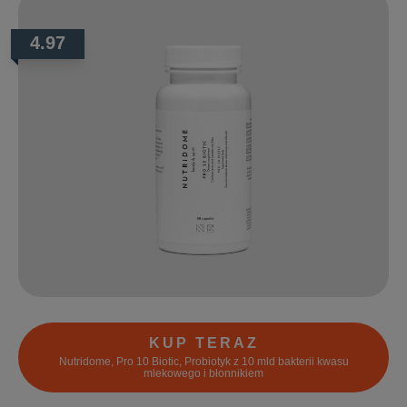
4.97
KUP TERAZ
Nutridome, Pro 10 Biotic, Probiotyk z 10 mld bakterii kwasu
mlekowego i błonnikiem