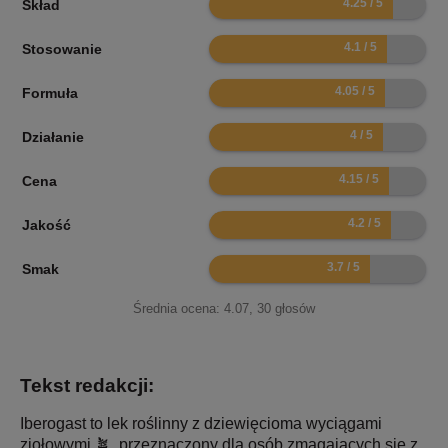
Skład
8.2
Stosowanie
8.1
Formuła
8
Działanie
8.3
Cena
8.4
Jakość
7.4
Smak
Średnia ocena:
4.07
,
30
głosów
Tekst redakcji:
Iberogast to lek roślinny z dziewięcioma wyciągami
ziołowymi 🪴, przeznaczony dla osób zmagających się z