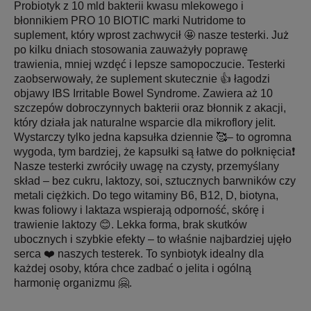
Probiotyk z 10 mld bakterii kwasu mlekowego i
błonnikiem PRO 10 BIOTIC marki Nutridome to
suplement, który wprost zachwycił 🤩 nasze testerki. Już
po kilku dniach stosowania zauważyły poprawę
trawienia, mniej wzdęć i lepsze samopoczucie. Testerki
zaobserwowały, że suplement skutecznie 👍 łagodzi
objawy IBS Irritable Bowel Syndrome. Zawiera aż 10
szczepów dobroczynnych bakterii oraz błonnik z akacji,
który działa jak naturalne wsparcie dla mikroflory jelit.
Wystarczy tylko jedna kapsułka dziennie 🥰– to ogromna
wygoda, tym bardziej, że kapsułki są łatwe do połknięcia❗
Nasze testerki zwróciły uwagę na czysty, przemyślany
skład – bez cukru, laktozy, soi, sztucznych barwników czy
metali ciężkich. Do tego witaminy B6, B12, D, biotyna,
kwas foliowy i laktaza wspierają odporność, skórę i
trawienie laktozy 😊. Lekka forma, brak skutków
ubocznych i szybkie efekty – to właśnie najbardziej ujęło
serca ❤️ naszych testerek. To synbiotyk idealny dla
każdej osoby, która chce zadbać o jelita i ogólną
harmonię organizmu 🤗.