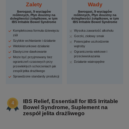
Zalety
Wady
Iberogast, 9 wyciągów
Iberogast, 9 wyciągów
roślinnych, Płyn doustny na
roślinnych, Płyn doustny na
dolegliwości żołądkowe, w tym
dolegliwości żołądkowe, w tym
IBS Irritable Bowel Syndrome
IBS Irritable Bowel Syndrome
Kompleksowa formuła dziewięciu
Wysoka zawartość alkoholu
ziół
Gorzki, ziołowy smak
Szybkie wchłanianie i działanie
Potencjalne uszkodzenie
Wielokierunkowe działanie
wątroby
Elastyczne dawkowanie
Ograniczenia wiekowe i
przeciwwskazania
Może być przyjmowany bez
ograniczeń czasowych przy
Działanie wiatropędne
przewlekłych schorzeniach jak
zespół jelita drażliwego
Sprawdzone standardy produkcji
IBS Relief, Essentiall for IBS Irritable
Bowel Syndrome, Suplement na
zespół jelita drażliwego