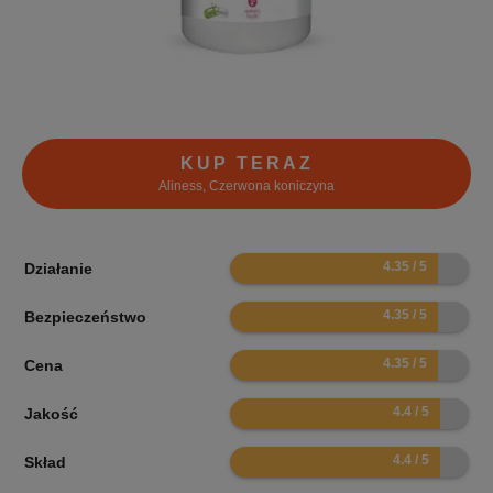
KUP TERAZ
Aliness, Czerwona koniczyna
8.7
Działanie
8.7
Bezpieczeństwo
8.7
Cena
8.8
Jakość
8.8
Skład