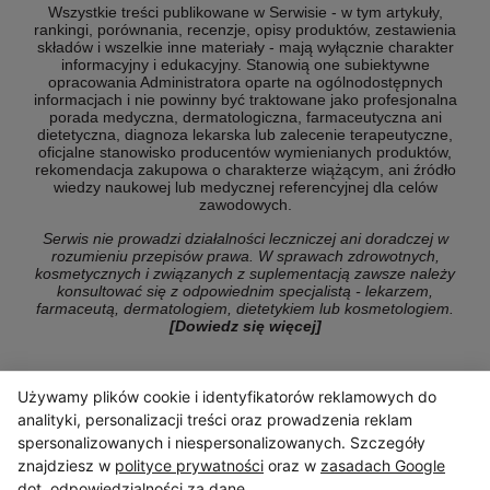
Wszystkie treści publikowane w Serwisie - w tym artykuły,
rankingi, porównania, recenzje, opisy produktów, zestawienia
składów i wszelkie inne materiały - mają wyłącznie charakter
informacyjny i edukacyjny. Stanowią one subiektywne
opracowania Administratora oparte na ogólnodostępnych
informacjach i nie powinny być traktowane jako profesjonalna
porada medyczna, dermatologiczna, farmaceutyczna ani
dietetyczna, diagnoza lekarska lub zalecenie terapeutyczne,
oficjalne stanowisko producentów wymienianych produktów,
rekomendacja zakupowa o charakterze wiążącym, ani źródło
wiedzy naukowej lub medycznej referencyjnej dla celów
zawodowych.
Serwis nie prowadzi działalności leczniczej ani doradczej w
rozumieniu przepisów prawa. W sprawach zdrowotnych,
kosmetycznych i związanych z suplementacją zawsze należy
konsultować się z odpowiednim specjalistą - lekarzem,
farmaceutą, dermatologiem, dietetykiem lub kosmetologiem.
[Dowiedz się więcej]
Używamy plików cookie i identyfikatorów reklamowych do
© Copyright 2026 ranking-konsumencki.pl
analityki, personalizacji treści oraz prowadzenia reklam
spersonalizowanych i niespersonalizowanych. Szczegóły
znajdziesz w
polityce prywatności
oraz w
zasadach Google
dot. odpowiedzialności za dane
.