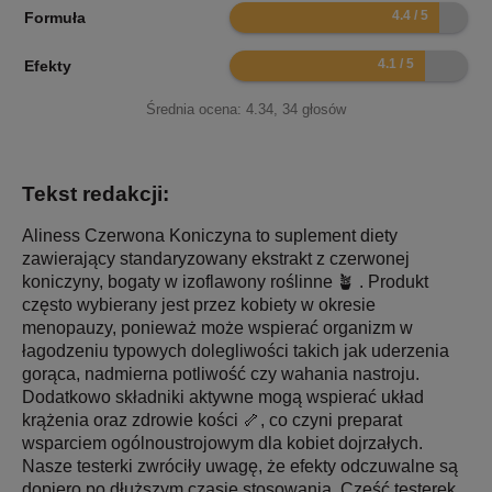
8.8
Formuła
8.2
Efekty
Średnia ocena:
4.34
,
34
głosów
Tekst redakcji:
Aliness Czerwona Koniczyna to suplement diety
zawierający standaryzowany ekstrakt z czerwonej
koniczyny, bogaty w izoflawony roślinne 🪴 . Produkt
często wybierany jest przez kobiety w okresie
menopauzy, ponieważ może wspierać organizm w
łagodzeniu typowych dolegliwości takich jak uderzenia
gorąca, nadmierna potliwość czy wahania nastroju.
Dodatkowo składniki aktywne mogą wspierać układ
krążenia oraz zdrowie kości 🦴, co czyni preparat
wsparciem ogólnoustrojowym dla kobiet dojrzałych.
Nasze testerki zwróciły uwagę, że efekty odczuwalne są
dopiero po dłuższym czasie stosowania. Część testerek