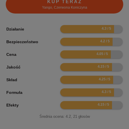
KUP TERAZ
Yango, Czerwona Koniczyna
8.6
Działanie
8.4
Bezpieczeństwo
8.1
Cena
8.3
Jakość
8.5
Skład
8.6
Formuła
8.3
Efekty
Średnia ocena:
4.2
,
21
głosów