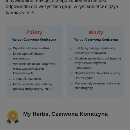
indywidualne reakcje, dlatego suplement nie jest
odpowiedni dla wszystkich grup, w tym kobiet w ciąży i
karmiących ⚠️.
Zalety
Wady
Yango, Czerwona Koniczyna
Yango, Czerwona Koniczyna
Wysokie stężenie ekstraktu
Efekty wymagają regularnego,
dłuższego stosowania
Może łagodzić objawy
menopauzy
Działanie może być zbyt łagodne
przy silnych objawach
Wsparcie dla układu krążenia i
menopauzy
elastyczności naczyń
krwionośnych
Nieodpowiedni dla kobiet w ciąży
i karmiących
1 kapsułka dziennie
Możliwe indywidualne reakcje na
Może wspierać gospodarkę
fitoestrogeny
lipidową (trójglicerydy, HDL)
My Herbs, Czerwona Koniczyna