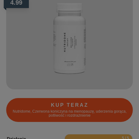
4.99
KUP TERAZ
Nutridome, Czerwona koniczyna na menopauzę, uderzenia gorąca,
potliwość i rozdrażnienie
10
Działanie