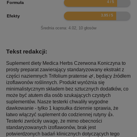
8
Formuła
7.9
Efekty
Średnia ocena:
4.02
,
10
głosów
Tekst redakcji:
Suplement diety Medica Herbs Czerwona Koniczyna to
prosty preparat zawierający standaryzowany ekstrakt z
części naziemnych Trifolium pratense 🌿, będący źródłem
izoflawonów roślinnych. Produkt wyróżnia się
minimalistycznym składem bez sztucznych dodatków, co
może być atutem dla osób szukających czystych
suplementów. Nasze testerki chwaliły wygodne
dawkowanie - tylko 1 kapsułka dziennie sprawia, że
łatwo włączyć suplement do codziennej rutyny 👍.
Testerki zwróciły uwagę, że mimo obecności
standaryzowanych izoflawonów, brak jest
potwierdzonych badań klinicznych dotyczących tego