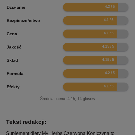
8.4
Działanie
8.2
Bezpieczeństwo
8.2
Cena
8.3
Jakość
8.3
Skład
8.4
Formuła
8.2
Efekty
Średnia ocena:
4.15
,
14
głosów
Tekst redakcji:
Suplement diety My Herbs Czerwona Koniczyna to