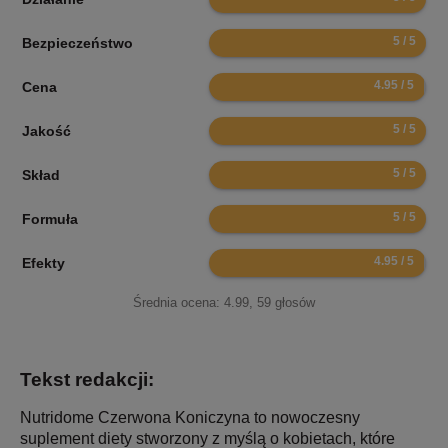
10
Bezpieczeństwo
9.9
Cena
10
Jakość
10
Skład
10
Formuła
9.9
Efekty
Średnia ocena:
4.99
,
59
głosów
Tekst redakcji:
Nutridome Czerwona Koniczyna to nowoczesny
suplement diety stworzony z myślą o kobietach, które