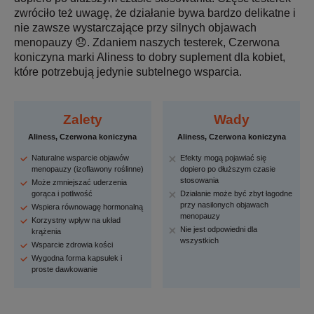
zwróciło też uwagę, że działanie bywa bardzo delikatne i
nie zawsze wystarczające przy silnych objawach
menopauzy 😞. Zdaniem naszych testerek, Czerwona
koniczyna marki Aliness to dobry suplement dla kobiet,
które potrzebują jedynie subtelnego wsparcia.
Zalety
Wady
Aliness, Czerwona koniczyna
Aliness, Czerwona koniczyna
Naturalne wsparcie objawów
Efekty mogą pojawiać się
menopauzy (izoflawony roślinne)
dopiero po dłuższym czasie
stosowania
Może zmniejszać uderzenia
gorąca i potliwość
Działanie może być zbyt łagodne
przy nasilonych objawach
Wspiera równowagę hormonalną
menopauzy
Korzystny wpływ na układ
Nie jest odpowiedni dla
krążenia
wszystkich
Wsparcie zdrowia kości
Wygodna forma kapsułek i
proste dawkowanie