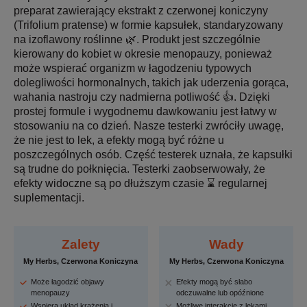
preparat zawierający ekstrakt z czerwonej koniczyny
(Trifolium pratense) w formie kapsułek, standaryzowany
na izoflawony roślinne 🌿. Produkt jest szczególnie
kierowany do kobiet w okresie menopauzy, ponieważ
może wspierać organizm w łagodzeniu typowych
dolegliwości hormonalnych, takich jak uderzenia gorąca,
wahania nastroju czy nadmierna potliwość 👍. Dzięki
prostej formule i wygodnemu dawkowaniu jest łatwy w
stosowaniu na co dzień. Nasze testerki zwróciły uwagę,
że nie jest to lek, a efekty mogą być różne u
poszczególnych osób. Część testerek uznała, że kapsułki
są trudne do połknięcia. Testerki zaobserwowały, że
efekty widoczne są po dłuższym czasie ⌛ regularnej
suplementacji.
Zalety
Wady
My Herbs, Czerwona Koniczyna
My Herbs, Czerwona Koniczyna
Może łagodzić objawy
Efekty mogą być słabo
menopauzy
odczuwalne lub opóźnione
Wspiera układ krążenia i
Możliwe interakcje z lekami