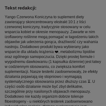
Tekst redakcji:
Yango Czerwona Koniczyna to suplement diety
zawierający skoncentrowany ekstrakt 10:1 z liści
czerwonej koniczyny, tradycyjnie stosowany w celu
wsparcia kobiet w okresie menopauzy. Zawarte w nim
izoflawony roślinne mogą pomagać w łagodzeniu takich
objawów jak uderzenia gorąca, drażliwość czy wahania
nastroju. Dodatkowo produkt bywa wybierany jako
wsparcie dla układu krążenia ❤️, metabolizmu lipidów
oraz ogólnego samopoczucia. Dzięki prostej formule i
wygodnemu dawkowaniu (1 kapsułka dziennie) jest łatwy
w codziennym stosowaniu, co zwiększa komfort
suplementacji. Nasze testerki zaobserwowały, że efekty
działania pojawiają się stopniowo i wymagają
systematycznego stosowania przez dłuższy czas ⏳. U
części osób działanie może być zbyt delikatne,
szczególnie przy nasilonych objawach menopauzy.
Dodatkowo nie każdy organizm dobrze toleruje
fitoestrogeny - u niektórych testerek zaobserwowano