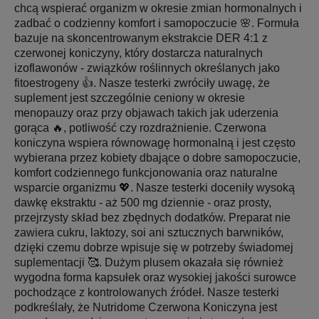
chcą wspierać organizm w okresie zmian hormonalnych i
zadbać o codzienny komfort i samopoczucie 🌸. Formuła
bazuje na skoncentrowanym ekstrakcie DER 4:1 z
czerwonej koniczyny, który dostarcza naturalnych
izoflawonów - związków roślinnych określanych jako
fitoestrogeny 👍. Nasze testerki zwróciły uwagę, że
suplement jest szczególnie ceniony w okresie
menopauzy oraz przy objawach takich jak uderzenia
gorąca 🔥, potliwość czy rozdrażnienie. Czerwona
koniczyna wspiera równowagę hormonalną i jest często
wybierana przez kobiety dbające o dobre samopoczucie,
komfort codziennego funkcjonowania oraz naturalne
wsparcie organizmu 💖. Nasze testerki doceniły wysoką
dawkę ekstraktu - aż 500 mg dziennie - oraz prosty,
przejrzysty skład bez zbędnych dodatków. Preparat nie
zawiera cukru, laktozy, soi ani sztucznych barwników,
dzięki czemu dobrze wpisuje się w potrzeby świadomej
suplementacji 🥰. Dużym plusem okazała się również
wygodna forma kapsułek oraz wysokiej jakości surowce
pochodzące z kontrolowanych źródeł. Nasze testerki
podkreślały, że Nutridome Czerwona Koniczyna jest