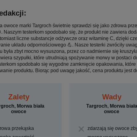
edakcji:
a owoce marki Targroch świetnie sprawdzi się jako zdrowa prz
. Naszym testerkom spodobało się, że produkt nie zawiera do
tomiast liczne substancje odżywcze oraz witaminę C, dzięki c
anie układu odpornościowego 💪. Nasze testerki zwróciły uwa
 była zbyt mocno wysuszona, przez co nadmiernie się kruszył
iera szypułki, które utrudniają spożywanie morwy w postaci do
terkom spodobało się wygodne zamknięcie opakowania, które
anie produktu. Biorąc pod uwagę jakość, cena produktu jest 
Zalety
Wady
rgroch, Morwa biała
Targroch, Morwa biał
owoce
owoce
rowa przekąska
zdarzają się owoce zb