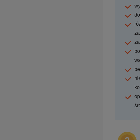
wy
do
ró
za
za
bo
w
be
ni
ko
op
śr