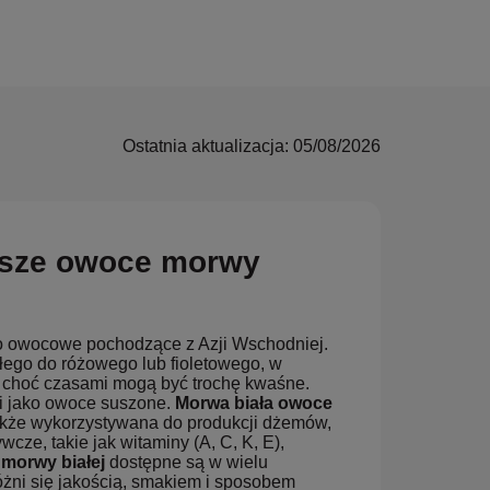
Ostatnia aktualizacja: 05/08/2026
psze owoce morwy
wo owocowe pochodzące z Azji Wschodniej.
ałego do różowego lub fioletowego, w
, choć czasami mogą być trochę kwaśne.
 i jako owoce suszone.
Morwa biała owoce
akże wykorzystywana do produkcji dżemów,
wcze, takie jak witaminy (A, C, K, E),
morwy białej
dostępne są w wielu
óżni się jakością, smakiem i sposobem