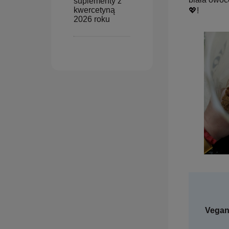
suplementy z
kwercetyną
💖!
2026 roku
Vegan