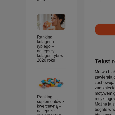
Ranking
kolagenu
rybiego –
najlepszy
kolagen rybi w
Tekst r
2026 roku
Morwa biał
zawierają 
zachowują 
zamknięcie
motywem gr
Ranking
recyklingo
suplementów z
Można ją s
kwercetyną –
bogate w w
najlepsze
biała owoc