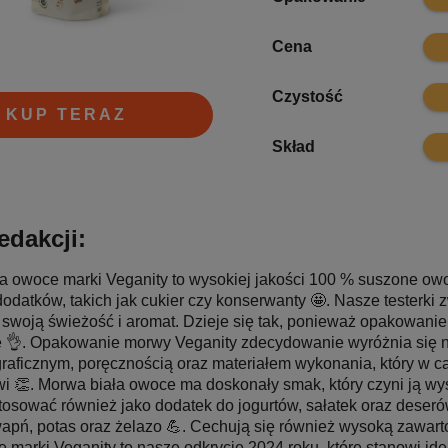
8.5
Cena
9.8
Czystość
KUP TERAZ
9.9
Skład
edakcji:
a owoce marki Veganity to wysokiej jakości 100 % suszone owo
dodatków, takich jak cukier czy konserwanty 🤩. Nasze testerki
swoją świeżość i aromat. Dzieje się tak, ponieważ opakowan
 👌. Opakowanie morwy Veganity zdecydowanie wyróżnia się na
aficznym, poręcznością oraz materiałem wykonania, który w c
wi 👏. Morwa biała owoce ma doskonały smak, który czyni ją wy
tosować również jako dodatek do jogurtów, sałatek oraz deser
apń, potas oraz żelazo 💪. Cechują się również wysoką zawart
e marki Veganity to nasze odkrycie 2024 roku, które stanowi ide