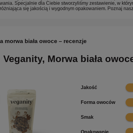
ania. Specjalnie dla Ciebie stworzyliśmy zestawienie, w który
yróżniająca się jakością i wygodnym opakowaniem. Poznaj nasz
a morwa biała owoce – recenzje
Veganity, Morwa biała owoc
10
Jakość
9.9
Forma owoców
10
Smak
10
Opakowanie