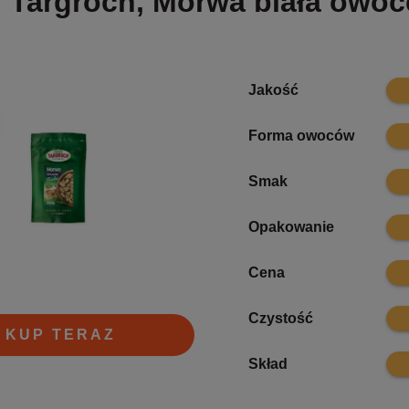
Targroch, Morwa biała owoc
8
Jakość
8.1
Forma owoców
8.7
Smak
8.2
Opakowanie
7.7
Cena
8.3
Czystość
KUP TERAZ
8.2
Skład