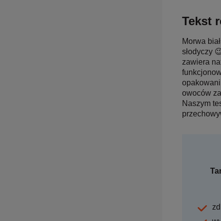
Tekst r
Morwa biał
słodyczy 
zawiera na
funkcjonow
opakowaniu
owoców zaw
Naszym tes
przechowyw
Ta
zd