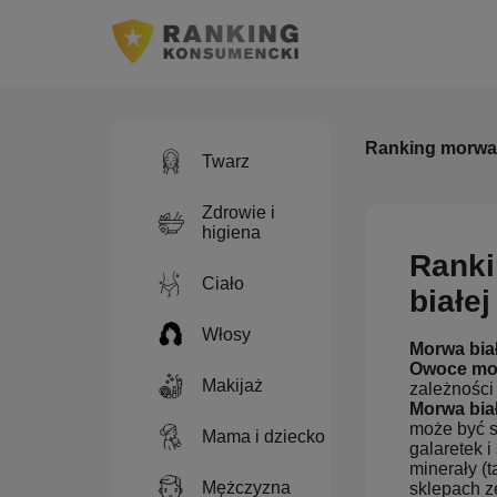
Ranking morwa 
Twarz
Zdrowie i
higiena
Ranki
Ciało
białe
Włosy
Morwa bia
Owoce m
Makijaż
zależności
Morwa bia
może być s
Mama i dziecko
galaretek i
minerały (t
Mężczyzna
sklepach z