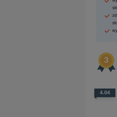
wy
sk
zd
sł
wy
4.04