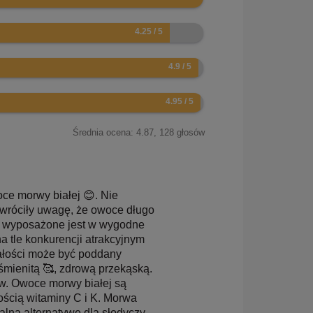
Średnia ocena:
4.87
,
128
głosów
ce morwy białej 😊. Nie
 zwróciły uwagę, że owoce długo
ie wyposażone jest w wygodne
 tle konkurencji atrakcyjnym
ałości może być poddany
śmienitą 🥰, zdrową przekąską.
ów. Owoce morwy białej są
ością witaminy C i K. Morwa
alną alternatywę dla słodyczy