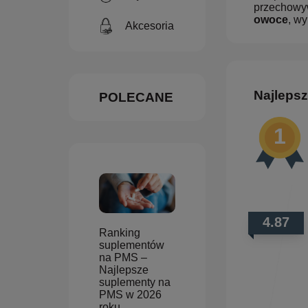
przechowyw
owoce
, w
Akcesoria
Najlepsz
POLECANE
4.87
Ranking
suplementów
na PMS –
Najlepsze
suplementy na
PMS w 2026
roku