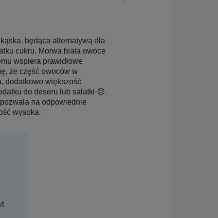
ekąska, będąca alternatywą dla
datku cukru. Morwa biała owoce
zemu wspiera prawidłowe
gę, że część owoców w
a, dodatkowo większość
datku do deseru lub sałatki 😞.
 pozwala na odpowiednie
dość wysoka.
a
yt