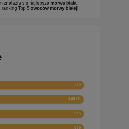
m znalazła się najlepsza
morwa biała
 ranking Top 5
owoców morwy białej
!
e