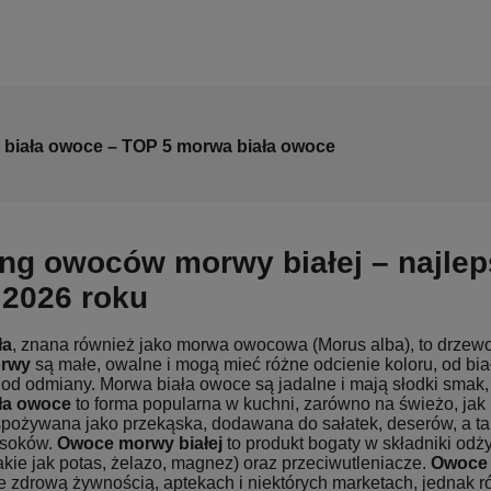
biała owoce – TOP 5 morwa biała owoce
ng owoców morwy białej – najle
j 2026 roku
ła
, znana również jako morwa owocowa (Morus alba), to drze
orwy
są małe, owalne i mogą mieć różne odcienie koloru, od bi
 od odmiany. Morwa biała owoce są jadalne i mają słodki smak
ła owoce
to forma popularna w kuchni, zarówno na świeżo, jak
pożywana jako przekąska, dodawana do sałatek, deserów, a t
 soków.
Owoce morwy białej
to produkt bogaty w składniki odży
akie jak potas, żelazo, magnez) oraz przeciwutleniacze.
Owoce 
e zdrową żywnością, aptekach i niektórych marketach, jednak r