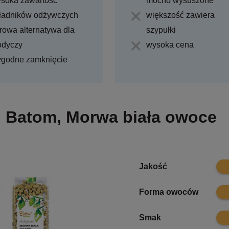
soka zawartość
mocno wysuszone
ładników odżywczych
większość zawiera
rowa alternatywa dla
szypułki
odyczy
wysoka cena
godne zamknięcie
Batom, Morwa biała owoce
7.1
Jakość
8.3
Forma owoców
8.7
Smak