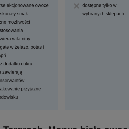
selekcjonowane owoce
dostępne tylko w
skonały smak
wybranych sklepach
żne możliwości
stosowania
wiera witaminy
gate w żelazo, potas i
apń
z dodatku cukru
e zawierają
nserwantów
akowanie przyjazne
odowisku