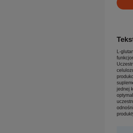
Tekst
L-gluta
funkcjo
Uczestn
celuloz
produkc
supleme
jednej 
optymal
uczestn
odnośni
produkt