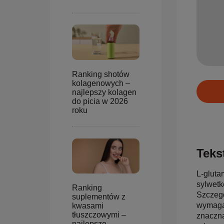
Ranking shotów
kolagenowych –
najlepszy kolagen
do picia w 2026
roku
Tekst
L-gluta
sylwetk
Ranking
Szczegó
suplementów z
wymagaj
kwasami
tłuszczowymi –
znaczną
najlepsze