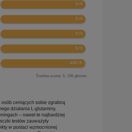
10
10
10
10
9.9
Średnia ocena:
5
,
106
głosów
a osób ceniących sobie zgrabną
nego działania L-glutaminy.
ningach – nawet te najbardziej
iczki testów zauważyły
ekty w postaci wzmocnionej