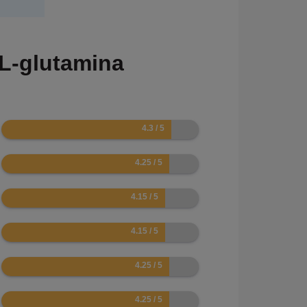
L-glutamina
8.6
8.5
8.3
8.3
8.5
8.5