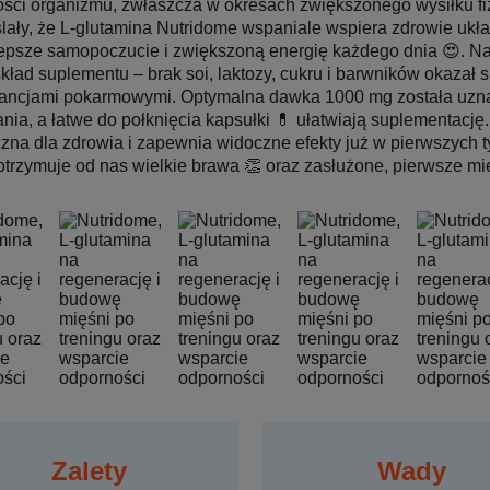
ści organizmu, zwłaszcza w okresach zwiększonego wysiłku fizy
lały, że L-glutamina Nutridome wspaniale wspiera zdrowie ukła
lepsze samopoczucie i zwiększoną energię każdego dnia 😍. Na
skład suplementu – brak soi, laktozy, cukru i barwników okazał 
rancjami pokarmowymi. Optymalna dawka 1000 mg została uzn
nia, a łatwe do połknięcia kapsułki 💊 ułatwiają suplementację.
zna dla zdrowia i zapewnia widoczne efekty już w pierwszych t
trzymuje od nas wielkie brawa 👏 oraz zasłużone, pierwsze mi
Zalety
Wady