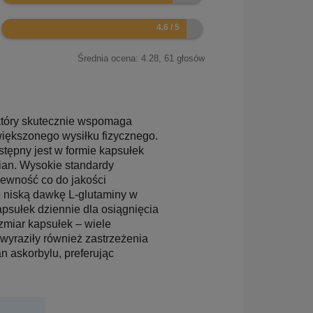
9.2
Średnia ocena:
4.28
,
61
głosów
 który skutecznie wspomaga
iększonego wysiłku fizycznego.
ostępny jest w formie kapsułek
ian. Wysokie standardy
ewność co do jakości
o niską dawkę L-glutaminy w
psułek dziennie dla osiągnięcia
zmiar kapsułek – wiele
 wyraziły również zastrzeżenia
n askorbylu, preferując