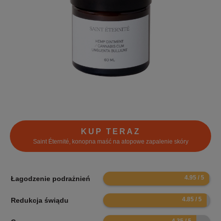
KUP TERAZ
Saint Éternité, konopna maść na atopowe zapalenie skóry
9.9
Łagodzenie podrażnień
9.7
Redukcja świądu
8.7