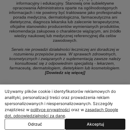
informacyjny i edukacyjny. Stanowią one subiektywne
opracowania Administratora oparte na ogólnodostępnych
informacjach i nie powinny być traktowane jako profesjonalna
porada medyczna, dermatologiczna, farmaceutyczna ani
dietetyczna, diagnoza lekarska lub zalecenie terapeutyczne,
oficjalne stanowisko producentów wymienianych produktów,
rekomendacja zakupowa o charakterze wiążącym, ani źródło
wiedzy naukowej lub medycznej referencyjnej dla celów
zawodowych.
Serwis nie prowadzi działalności leczniczej ani doradczej w
rozumieniu przepisów prawa. W sprawach zdrowotnych,
kosmetycznych i związanych z suplementacją zawsze należy
konsultować się z odpowiednim specjalistą - lekarzem,
farmaceutą, dermatologiem, dietetykiem lub kosmetologiem.
[Dowiedz się więcej]
Używamy plików cookie i identyfikatorów reklamowych do
© Copyright 2026 ranking-konsumencki.pl
analityki, personalizacji treści oraz prowadzenia reklam
spersonalizowanych i niespersonalizowanych. Szczegóły
znajdziesz w
polityce prywatności
oraz w
zasadach Google
dot. odpowiedzialności za dane
.
Odrzuć
Akceptuj