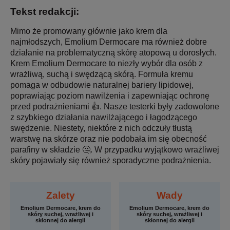
Tekst redakcji:
Mimo że promowany głównie jako krem dla
najmłodszych, Emolium Dermocare ma również dobre
działanie na problematyczną skórę atopową u dorosłych.
Krem Emolium Dermocare to niezły wybór dla osób z
wrażliwą, suchą i swędzącą skórą. Formuła kremu
pomaga w odbudowie naturalnej bariery lipidowej,
poprawiając poziom nawilżenia i zapewniając ochronę
przed podrażnieniami 👍. Nasze testerki były zadowolone
z szybkiego działania nawilżającego i łagodzącego
swędzenie. Niestety, niektóre z nich odczuły tłustą
warstwę na skórze oraz nie podobała im się obecność
parafiny w składzie 🤔. W przypadku wyjątkowo wrażliwej
skóry pojawiały się również sporadyczne podrażnienia.
Zalety
Wady
Emolium Dermocare, krem do
Emolium Dermocare, krem do
skóry suchej, wrażliwej i
skóry suchej, wrażliwej i
skłonnej do alergii
skłonnej do alergii