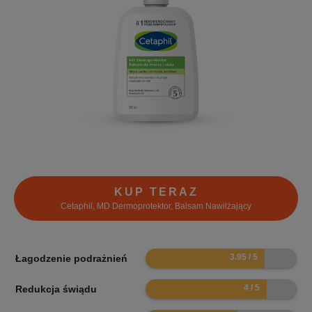
KUP TERAZ
Cetaphil, MD Dermoprotektor, Balsam Nawilżający
7.9
Łagodzenie podrażnień
8
Redukcja świądu