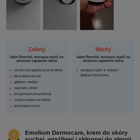
Zalety
Wady
Saint Éternité, konopna maść na
Saint Éternité, konopna maść na
atopowe zapalenie skóry
atopowe zapalenie skóry
skutecznie łagodzi podrażnienia
dostępna tylko w sklepie i
aplikacji Nutridome
błyskawicznie koi
głęboko nawilża
naturalny skład
przyjemna konsystencja
szybko widoczne efekty
przystępna cena
Emolium Dermocare, krem do skóry
suchej, wrażliwej i skłonnej do alergii