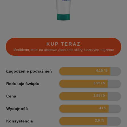
KUP TERAZ
Mediderm, krem na atopowe zapalenie skóry, łuszczycę i egzemę
8.3
Łagodzenie podrażnień
7.9
Redukcja świądu
7.9
Cena
8
Wydajność
7.8
Konsystencja