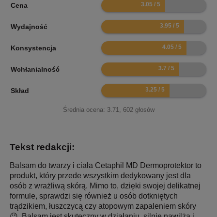
6.1
Cena
7.9
Wydajność
8.1
Konsystencja
7.4
Wchłanialność
6.5
Skład
Średnia ocena:
3.71
,
602
głosów
Tekst redakcji:
Balsam do twarzy i ciała Cetaphil MD Dermoprotektor to
produkt, który przede wszystkim dedykowany jest dla
osób z wrażliwą skórą. Mimo to, dzięki swojej delikatnej
formule, sprawdzi się również u osób dotkniętych
trądzikiem, łuszczycą czy atopowym zapaleniem skóry
😉. Balsam jest skuteczny w działaniu, silnie nawilża i