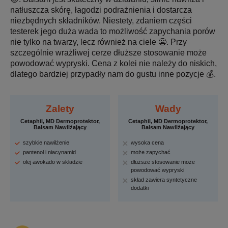
natłuszcza skórę, łagodzi podrażnienia i dostarcza
niezbędnych składników. Niestety, zdaniem części
testerek jego duża wada to możliwość zapychania porów
nie tylko na twarzy, lecz również na ciele 😬. Przy
szczególnie wrażliwej cerze dłuższe stosowanie może
powodować wypryski. Cena z kolei nie należy do niskich,
dlatego bardziej przypadły nam do gustu inne pozycje 💰.
Zalety
Wady
Cetaphil, MD Dermoprotektor,
Cetaphil, MD Dermoprotektor,
Balsam Nawilżający
Balsam Nawilżający
szybkie nawilżenie
wysoka cena
pantenol i niacynamid
może zapychać
olej awokado w składzie
dłuższe stosowanie może
powodować wypryski
skład zawiera syntetyczne
dodatki