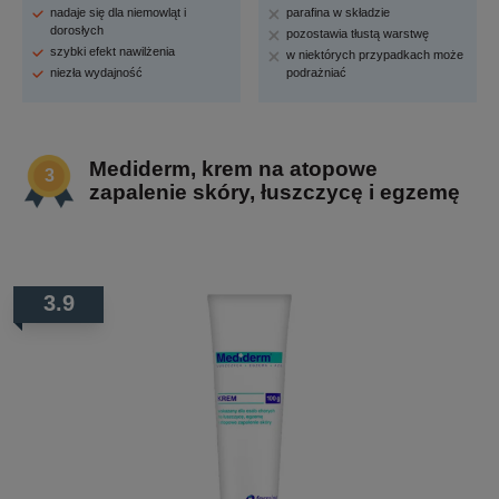
nadaje się dla niemowląt i
parafina w składzie
dorosłych
pozostawia tłustą warstwę
szybki efekt nawilżenia
w niektórych przypadkach może
niezła wydajność
podrażniać
Mediderm, krem na atopowe
zapalenie skóry, łuszczycę i egzemę
3.9