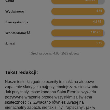
Cena
10
Wydajność
9.8
Konsystencja
9.7
Wchłanialność
10
Skład
Średnia ocena:
4.85
,
2529
głosów
Tekst redakcji:
Nasze testerki zgodnie oceniły tę maść na atopowe
zapalenie skóry jako najprzyjemniejszą w stosowaniu.
Jak przyznały, maść konopna Saint Eternite wywarła
pozytywne wrażenie przede wszystkim za świetną
skuteczność 💪. Zwracano również uwagę na
nienachalny zapach, nie tak silny i "apteczny", jak w