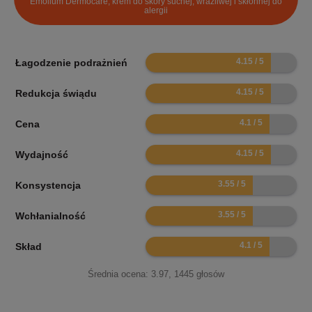
Emolium Dermocare, krem do skóry suchej, wrażliwej i skłonnej do
alergii
8.3
Łagodzenie podrażnień
8.3
Redukcja świądu
8.2
Cena
8.3
Wydajność
7.1
Konsystencja
7.1
Wchłanialność
8.2
Skład
Średnia ocena:
3.97
,
1445
głosów