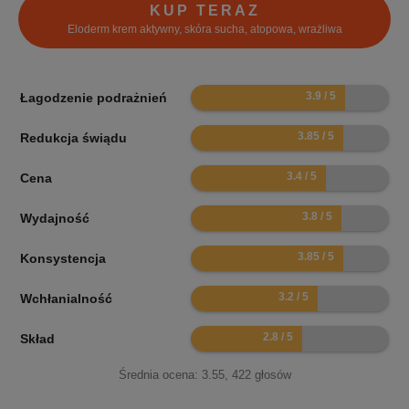
KUP TERAZ
Eloderm krem aktywny, skóra sucha, atopowa, wrażliwa
7.8
Łagodzenie podrażnień
7.7
Redukcja świądu
6.8
Cena
7.6
Wydajność
7.7
Konsystencja
6.4
Wchłanialność
5.6
Skład
Średnia ocena:
3.55
,
422
głosów