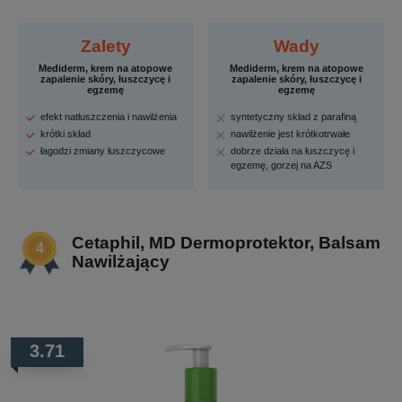
Zalety
Wady
Mediderm, krem na atopowe
Mediderm, krem na atopowe
zapalenie skóry, łuszczycę i
zapalenie skóry, łuszczycę i
egzemę
egzemę
efekt natłuszczenia i nawilżenia
syntetyczny skład z parafiną
krótki skład
nawilżenie jest krótkotrwałe
łagodzi zmiany łuszczycowe
dobrze działa na łuszczycę i
egzemę, gorzej na AZS
Cetaphil, MD Dermoprotektor, Balsam
Nawilżający
3.71