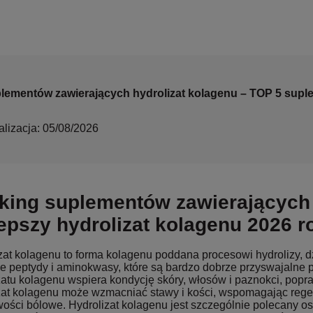
lementów zawierających hydrolizat kolagenu – TOP 5 supl
alizacja: 05/08/2026
king suplementów zawierających 
lepszy hydrolizat kolagenu 2026 r
zat kolagenu to forma kolagenu poddana procesowi hydrolizy, dz
e peptydy i aminokwasy, które są bardzo dobrze przyswajalne 
zatu kolagenu wspiera kondycję skóry, włosów i paznokci, popra
zat kolagenu może wzmacniać stawy i kości, wspomagając regen
wości bólowe. Hydrolizat kolagenu jest szczególnie polecany o