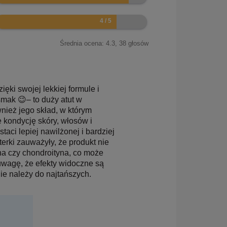
Średnia ocena:
4.3
,
38
głosów
ęki swojej lekkiej formule i
mak 😉– to duży atut w
nież jego skład, w którym
 kondycję skóry, włosów i
aci lepiej nawilżonej i bardziej
erki zauważyły, że produkt nie
na czy chondroityna, co może
 uwagę, że efekty widoczne są
ie należy do najtańszych.