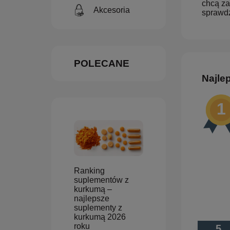
chcą za
Akcesoria
sprawdź
POLECANE
Najle
Ranking
suplementów z
kurkumą –
najlepsze
suplementy z
kurkumą 2026
roku
5