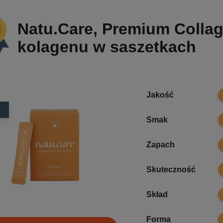
Natu.Care, Premium Collag
kolagenu w saszetkach
9
Jakość
8
Smak
8
Zapach
8
Skuteczność
8
Skład
8
Forma