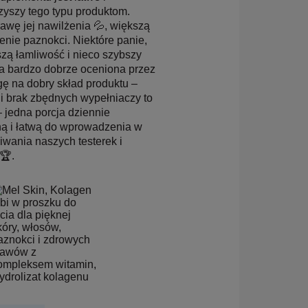
zyszy tego typu produktom.
awę jej nawilżenia 💦, większą
enie paznokci. Niektóre panie,
szą łamliwość i nieco szybszy
ała bardzo dobrze oceniona przez
agę na dobry skład produktu –
i brak zbędnych wypełniaczy to
jedna porcja dziennie
ną i łatwą do wprowadzenia w
iwania naszych testerek i
🏆.