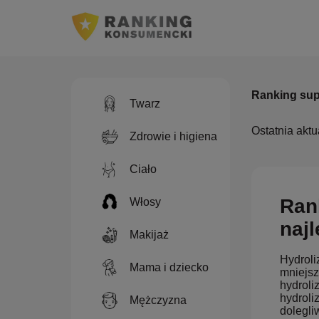
Ranking sup
Twarz
Ostatnia aktu
Zdrowie i higiena
Ciało
Ran
Włosy
naj
Makijaż
Hydroli
Mama i dziecko
mniejsz
hydroli
hydroli
Mężczyzna
dolegli