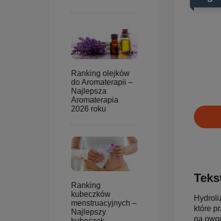
Ranking olejków
do Aromaterapii –
Najlepsza
Aromaterapia
2026 roku
Tekst
Ranking
kubeczków
Hydroli
menstruacyjnych –
które p
Najlepszy
na owoc
kubeczek