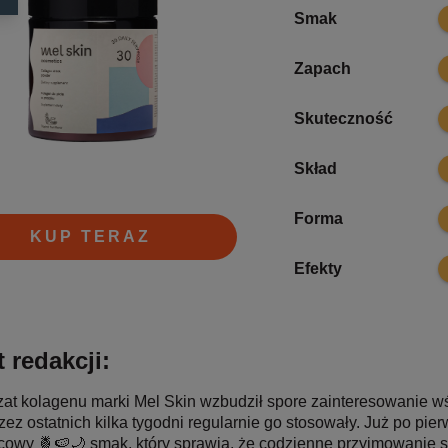
1
Smak
1
Zapach
1
Skuteczność
1
Skład
1
Forma
KUP TERAZ
1
Efekty
 redakcji:
zat kolagenu marki Mel Skin wzbudził spore zainteresowanie wśr
rzez ostatnich kilka tygodni regularnie go stosowały. Już po pi
owy 🍍🍉🌙 smak, który sprawia, że codzienne przyjmowanie su