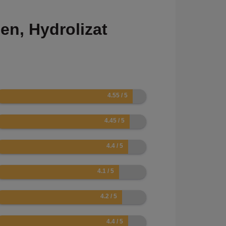
en, Hydrolizat
.1
.9
.8
.2
.4
.8