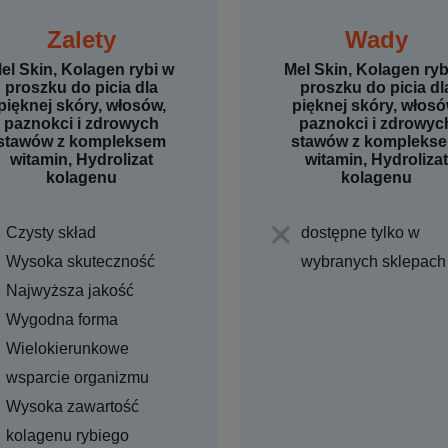
Zalety
Wady
el Skin, Kolagen rybi w
Mel Skin, Kolagen ryb
proszku do picia dla
proszku do picia dl
pięknej skóry, włosów,
pięknej skóry, włosó
paznokci i zdrowych
paznokci i zdrowyc
stawów z kompleksem
stawów z kompleks
witamin, Hydrolizat
witamin, Hydrolizat
kolagenu
kolagenu
Czysty skład
dostępne tylko w
Wysoka skuteczność
wybranych sklepach
Najwyższa jakość
Wygodna forma
Wielokierunkowe
wsparcie organizmu
Wysoka zawartość
kolagenu rybiego