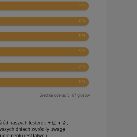
0
0
0
0
0
0
Średnia ocena:
5
,
67
głosów
ód naszych testerek 👩🏻‍👩‍🔬,
erwszych dniach zwróciły uwagę
plementu jest łatwe i