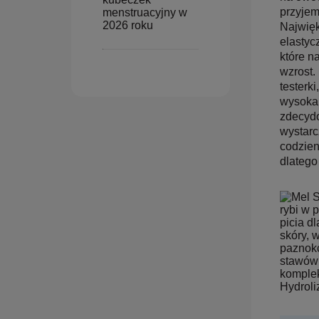
przyjem
menstruacyjny w
2026 roku
Najwięk
elastyc
które n
wzrost.
testerk
wysoka 
zdecydo
wystarc
codzien
dlatego