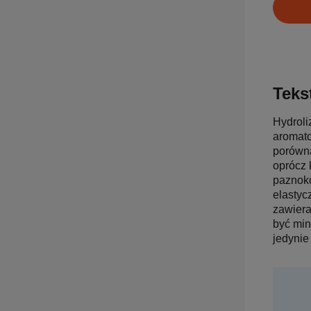
Tekst
Hydroli
aromato
porówna
oprócz 
paznokc
elastyc
zawiera
być min
jedynie