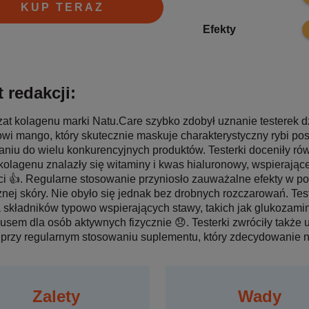
KUP TERAZ
8
Efekty
 redakcji:
zat kolagenu marki Natu.Care szybko zdobył uznanie testerek dzi
wi mango, który skutecznie maskuje charakterystyczny rybi pos
niu do wielu konkurencyjnych produktów. Testerki doceniły rów
kolagenu znalazły się witaminy i kwas hialuronowy, wspierające
i 👍. Regularne stosowanie przyniosło zauważalne efekty w post
znej skóry. Nie obyło się jednak bez drobnych rozczarowań. Test
 składników typowo wspierających stawy, takich jak glukozami
usem dla osób aktywnych fizycznie 😞. Testerki zwróciły także
 przy regularnym stosowaniu suplementu, który zdecydowanie n
Zalety
Wady