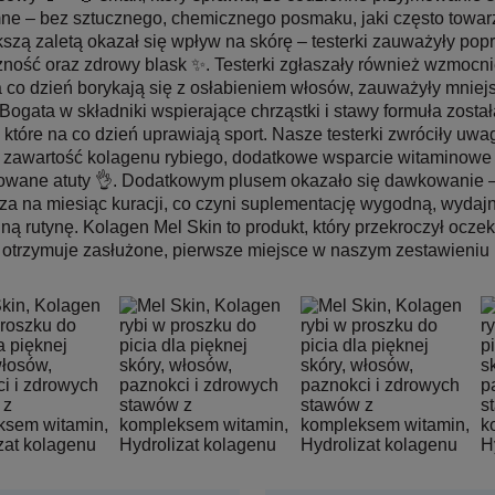
ne – bez sztucznego, chemicznego posmaku, jaki często towar
szą zaletą okazał się wpływ na skórę – testerki zauważyły popr
zność oraz zdrowy blask ✨. Testerki zgłaszały również wzmocni
a co dzień borykają się z osłabieniem włosów, zauważyły mniej
 Bogata w składniki wspierające chrząstki i stawy formuła zost
i, które na co dzień uprawiają sport. Nasze testerki zwróciły uw
zawartość kolagenu rybiego, dodatkowe wsparcie witaminowe 
wane atuty 👌. Dodatkowym plusem okazało się dawkowanie – 
za na miesiąc kuracji, co czyni suplementację wygodną, wydaj
ną rutynę. Kolagen Mel Skin to produkt, który przekroczył oczek
 otrzymuje zasłużone, pierwsze miejsce w naszym zestawieniu 