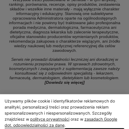
rankingi, porównania, recenzje, opisy produktów, zestawienia
składów i wszelkie inne materiały - mają wyłącznie charakter
informacyjny i edukacyjny. Stanowią one subiektywne
opracowania Administratora oparte na ogólnodostępnych
informacjach i nie powinny być traktowane jako profesjonalna
porada medyczna, dermatologiczna, farmaceutyczna ani
dietetyczna, diagnoza lekarska lub zalecenie terapeutyczne,
oficjalne stanowisko producentów wymienianych produktów,
rekomendacja zakupowa o charakterze wiążącym, ani źródło
wiedzy naukowej lub medycznej referencyjnej dla celów
zawodowych.
Serwis nie prowadzi działalności leczniczej ani doradczej w
rozumieniu przepisów prawa. W sprawach zdrowotnych,
kosmetycznych i związanych z suplementacją zawsze należy
konsultować się z odpowiednim specjalistą - lekarzem,
farmaceutą, dermatologiem, dietetykiem lub kosmetologiem.
[Dowiedz się więcej]
Używamy plików cookie i identyfikatorów reklamowych do
© Copyright 2026 ranking-konsumencki.pl
analityki, personalizacji treści oraz prowadzenia reklam
spersonalizowanych i niespersonalizowanych. Szczegóły
znajdziesz w
polityce prywatności
oraz w
zasadach Google
dot. odpowiedzialności za dane
.