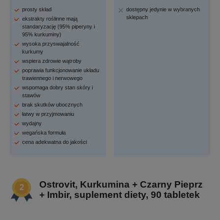
prosty skład
dostępny jedynie w wybranych
sklepach
ekstrakty roślinne mają
standaryzację (95% piperyny i
95% kurkuminy)
wysoka przyswajalność
kurkumy
wspiera zdrowie wątroby
poprawia funkcjonowanie układu
trawiennego i nerwowego
wspomaga dobry stan skóry i
stawów
brak skutków ubocznych
łatwy w przyjmowaniu
wydajny
wegańska formuła
cena adekwatna do jakości
Ostrovit, Kurkumina + Czarny Pieprz
+ Imbir, suplement diety, 90 tabletek