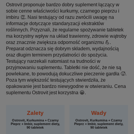
Ostrovit proponuje bardzo dobry suplement łączący w
sobie cenne właściwości kurkumy, czarnego pieprzu i
imbiru 👏. Nasi testujący od razu zwrócili uwagę na
informacje dotyczące standaryzacji ekstraktów
roślinnych. Przyznali, że regularne spożywanie tabletek
ma korzystny wpływ na układ trawienny, zdrowie wątroby
oraz znacznie zwiększa odporność organizmu 💪.
Preparat odznacza się dobrym składem, wydajnością
oraz długim terminem przydatności do spożycia.
Testujący narzekali natomiast na trudności w
przyjmowaniu suplementu. Tabletki nie dość, że nie są
powlekane, to powodują dokuczliwe pieczenie gardła 🥵.
Poza tym większość testujących stwierdziła, że
opakowanie jest bardzo niewygodne w otwieraniu. Cena
suplementu Ostrovit jest korzystna 😀.
Zalety
Wady
Ostrovit, Kurkumina + Czarny
Ostrovit, Kurkumina + Czarny
Pieprz + Imbir, suplement diety,
Pieprz + Imbir, suplement diety,
90 tabletek
90 tabletek