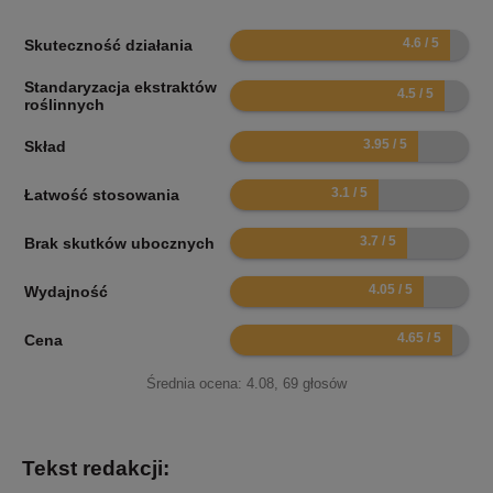
9.2
Skuteczność działania
Standaryzacja ekstraktów
9
roślinnych
7.9
Skład
6.2
Łatwość stosowania
7.4
Brak skutków ubocznych
8.1
Wydajność
9.3
Cena
Średnia ocena:
4.08
,
69
głosów
Tekst redakcji: