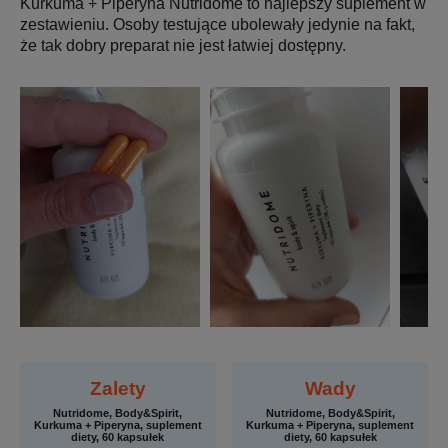
Kurkuma + Piperyna Nutridome to najlepszy suplement w
zestawieniu. Osoby testujące ubolewały jedynie na fakt,
że tak dobry preparat nie jest łatwiej dostępny.
Zalety
Wady
Nutridome, Body&Spirit,
Nutridome, Body&Spirit,
Kurkuma + Piperyna, suplement
Kurkuma + Piperyna, suplement
diety, 60 kapsułek
diety, 60 kapsułek