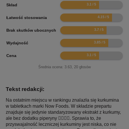
6.2
Skład
8.3
Łatwość stosowania
7.4
Brak skutków ubocznych
7.7
Wydajność
6.2
Cena
Średnia ocena:
3.63
,
20
głosów
Tekst redakcji:
Na ostatnim miejscu w rankingu znalazła się kurkumina
w tabletkach marki Now Foods. W składzie prepartu
znajduje się jedynie standaryzowany ekstrakt z kurkumy,
ale bez dodatku piperyny 🤷‍♀️🤷‍♂️. Sprawia to, że
przyswajalność leczniczej kurkuminy jest niska, co nie