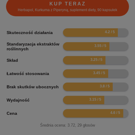
KUP TERAZ
Herbapol, Kurkuma z Piperyną, suplement diety, 90 kapsułek
8.4
Skuteczność działania
Standaryzacja ekstraktów
7.1
roślinnych
6.5
Skład
6.9
Łatwość stosowania
7.6
Brak skutków ubocznych
6.3
Wydajność
9.2
Cena
Średnia ocena:
3.72
,
29
głosów