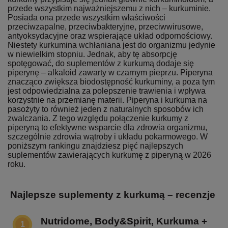
przede wszystkim najważniejszemu z nich – kurkuminie.
Posiada ona przede wszystkim właściwości
przeciwzapalne, przeciwbakteryjne, przeciwwirusowe,
antyoksydacyjne oraz wspierające układ odpornościowy.
Niestety kurkumina wchłaniana jest do organizmu jedynie
w niewielkim stopniu. Jednak, aby tę absorpcję
spotęgować, do suplementów z kurkumą dodaje się
piperynę – alkaloid zawarty w czarnym pieprzu. Piperyna
znacząco zwiększa biodostępność kurkuminy, a poza tym
jest odpowiedzialna za polepszenie trawienia i wpływa
korzystnie na przemianę materii. Piperyna i kurkuma na
pasożyty to również jeden z naturalnych sposobów ich
zwalczania. Z tego względu połączenie kurkumy z
piperyną to efektywne wsparcie dla zdrowia organizmu,
szczególnie zdrowia wątroby i układu pokarmowego. W
poniższym rankingu znajdziesz pięć najlepszych
suplementów zawierających kurkumę z piperyną w 2026
roku.
Najlepsze suplementy z kurkumą – recenzje
Nutridome, Body&Spirit, Kurkuma +