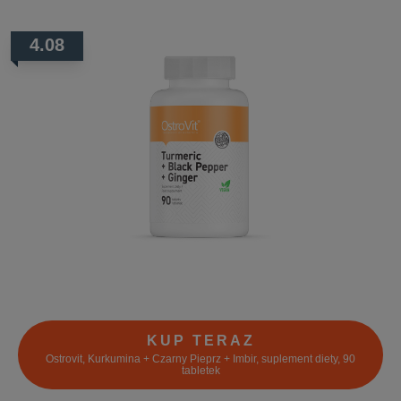
4.08
KUP TERAZ
Ostrovit, Kurkumina + Czarny Pieprz + Imbir, suplement diety, 90
tabletek