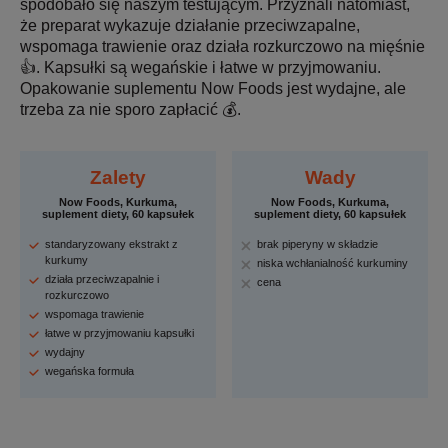
spodobało się naszym testującym. Przyznali natomiast,
że preparat wykazuje działanie przeciwzapalne,
wspomaga trawienie oraz działa rozkurczowo na mięśnie
👍. Kapsułki są wegańskie i łatwe w przyjmowaniu.
Opakowanie suplementu Now Foods jest wydajne, ale
trzeba za nie sporo zapłacić 💰.
Zalety
Wady
Now Foods, Kurkuma,
Now Foods, Kurkuma,
suplement diety, 60 kapsułek
suplement diety, 60 kapsułek
standaryzowany ekstrakt z
brak piperyny w składzie
kurkumy
niska wchłanialność kurkuminy
działa przeciwzapalnie i
cena
rozkurczowo
wspomaga trawienie
łatwe w przyjmowaniu kapsułki
wydajny
wegańska formuła