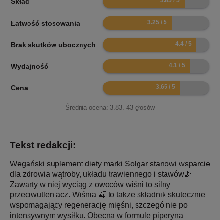
Skład
6.5
Łatwość stosowania
8.8
Brak skutków ubocznych
8.2
Wydajność
7.3
Cena
Średnia ocena:
3.83
,
43
głosów
Tekst redakcji:
Wegański suplement diety marki Solgar stanowi wsparcie
dla zdrowia wątroby, układu trawiennego i stawów🦵.
Zawarty w niej wyciąg z owoców wiśni to silny
przeciwutleniacz. Wiśnia 🍒 to także składnik skutecznie
wspomagający regenerację mięśni, szczególnie po
intensywnym wysiłku. Obecna w formule piperyna