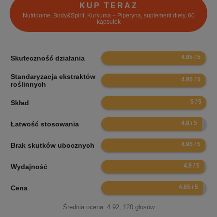
KUP TERAZ
Nutridome, Body&Spirit, Kurkuma + Piperyna, suplement diety, 60
kapsułek
9.9
Skuteczność działania
Standaryzacja ekstraktów
9.9
roślinnych
10
Skład
9.6
Łatwość stosowania
9.9
Brak skutków ubocznych
9.8
Wydajność
9.7
Cena
Średnia ocena:
4.92
,
120
głosów