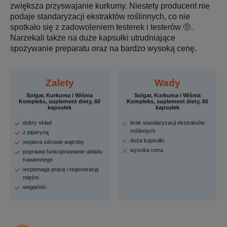
zwiększa przyswajanie kurkumy. Niestety producent nie
podaje standaryzacji ekstraktów roślinnych, co nie
spotkało się z zadowoleniem testerek i testerów 🤨.
Narzekali także na duże kapsułki utrudniające
spożywanie preparatu oraz na bardzo wysoką cenę.
Zalety
Wady
Solgar, Kurkuma i Wiśnia
Solgar, Kurkuma i Wiśnia
Kompleks, suplement diety, 60
Kompleks, suplement diety, 60
kapsułek
kapsułek
dobry skład
brak standaryzacji ekstraktów
roślinnych
z piperyną
duże kapsułki
wspiera zdrowie wątroby
wysoka cena
poprawia funkcjonowanie układu
trawiennego
wspomaga pracę i regenerację
mięśni
wegański