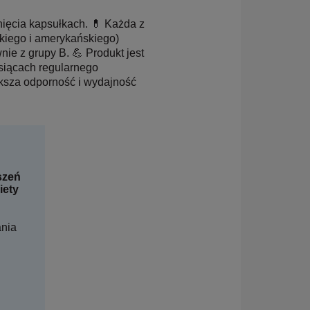
ięcia kapsułkach. 💊 Każda z
skiego i amerykańskiego)
ie z grupy B. 💪 Produkt jest
siącach regularnego
ksza odporność i wydajność
szeń
iety
ania