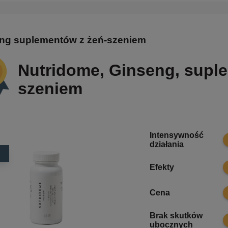
ng suplementów z żeń-szeniem
Nutridome, Ginseng, suple
szeniem
Intensywność
9
działania
9
Efekty
9
Cena
Brak skutków
9
ubocznych