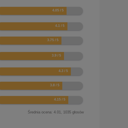
.1
.2
.5
.8
.6
.6
.3
Średnia ocena:
4.01
,
1035
głosów