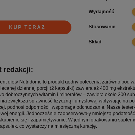
9
Wydajność
9
Stosowanie
KUP TERAZ
9
Skład
 redakcji:
nt diety Nutridome to produkt godny polecenia zarówno pod wzg
lecanej dziennej porcji (2 kapsułki) zawiera aż 400 mg ekstraktu
o dobroczynnych witamin i minerałów – zawiera około 200 subs
nia zwiększa sprawność fizyczną i umysłową, wpływając na pop
ej, podnosi odporność i wspomaga odchudzanie. Nasze tester
wej energii. Jednocześnie zaobserwowały mniejszą podatność n
skupienie się i zapamiętywanie. W jednym opakowaniu supleme
kapsułek, co wystarczy na miesięczną kurację.