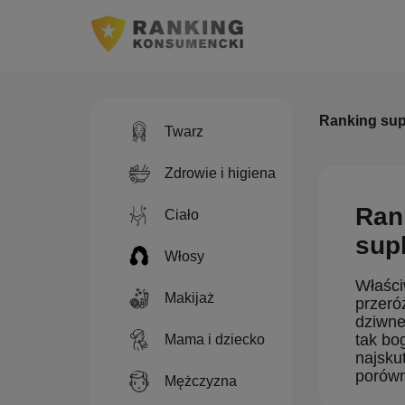
Ranking sup
Twarz
Zdrowie i higiena
Ran
Ciało
sup
Włosy
Właści
Makijaż
przeró
dziwne
tak bo
Mama i dziecko
najsku
porówn
Mężczyzna