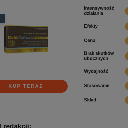
Intensywność
8
działania
8
Efekty
7
Cena
Brak skutków
7
ubocznych
8
Wydajność
7
Stosowanie
KUP TERAZ
8
Skład
 redakcji: