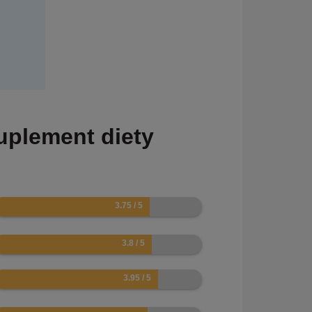
suplement diety
.5
.6
.9
.4