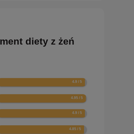
ment diety z żeń
.8
.9
.8
.7