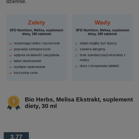
dziennie.
Zalety
Wady
SFD Nutrition, Melisa, suplement
SFD Nutrition, Melisa, suplement
diety, 180 tabletek
diety, 180 tabletek
wspomaga relaks i wyciszenie
skład mógłby być lepszy
poprawia samopoczucie
zawiera alergeny
wpływa na łatwość zasypiania
brak standaryzacji ekstraktu z
melisy
łatwe dawkowanie
duże i chropowate tabletki
wydajne opakowanie
korzystna cena
Bio Herbs, Melisa Ekstrakt, suplement
diety, 30 ml
3.77