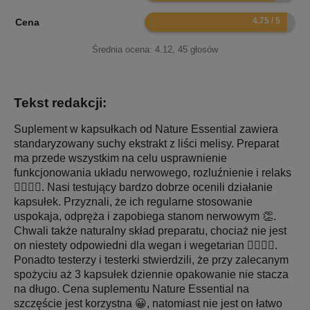
9.5
Cena
Średnia ocena:
4.12
,
45
głosów
Tekst redakcji:
Suplement w kapsułkach od Nature Essential zawiera
standaryzowany suchy ekstrakt z liści melisy. Preparat
ma przede wszystkim na celu usprawnienie
funkcjonowania układu nerwowego, rozluźnienie i relaks
🧘‍♀️🧘‍♂️. Nasi testujący bardzo dobrze ocenili działanie
kapsułek. Przyznali, że ich regularne stosowanie
uspokaja, odpręża i zapobiega stanom nerwowym 👏.
Chwali także naturalny skład preparatu, chociaż nie jest
on niestety odpowiedni dla wegan i wegetarian 🤷‍♀️🤷‍♂️.
Ponadto testerzy i testerki stwierdzili, że przy zalecanym
spożyciu aż 3 kapsułek dziennie opakowanie nie stacza
na długo. Cena suplementu Nature Essential na
szczęście jest korzystna 😀, natomiast nie jest on łatwo