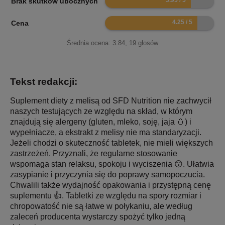
Brak skutków ubocznych
8.5
Cena
Średnia ocena:
3.84
,
19
głosów
Tekst redakcji:
Suplement diety z melisą od SFD Nutrition nie zachwycił
naszych testujących ze względu na skład, w którym
znajdują się alergeny (gluten, mleko, soję, jaja 🥚) i
wypełniacze, a ekstrakt z melisy nie ma standaryzacji.
Jeżeli chodzi o skuteczność tabletek, nie mieli większych
zastrzeżeń. Przyznali, że regularne stosowanie
wspomaga stan relaksu, spokoju i wyciszenia 😙. Ułatwia
zasypianie i przyczynia się do poprawy samopoczucia.
Chwalili także wydajność opakowania i przystępną cenę
suplementu 👍. Tabletki ze względu na spory rozmiar i
chropowatość nie są łatwe w połykaniu, ale według
zaleceń producenta wystarczy spożyć tylko jedną