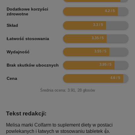
Dodatkowe korzyści
8.4
zdrowotne
6.6
Skład
6.7
Łatwość stosowania
7.1
Wydajność
7.9
Brak skutków ubocznych
9.2
Cena
Średnia ocena:
3.91
,
28
głosów
Tekst redakcji:
Melisa marki Colfarm to suplement diety w postaci
powlekanych i łatwych w stosowaniu tabletek 👍.