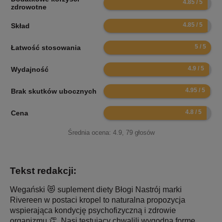
zdrowotne
9.7
Skład
10
Łatwość stosowania
9.8
Wydajność
9.9
Brak skutków ubocznych
9.6
Cena
Średnia ocena:
4.9
,
79
głosów
Tekst redakcji:
Wegański 😻 suplement diety Błogi Nastrój marki
Rivereen w postaci kropel to naturalna propozycja
wspierająca kondycję psychofizyczną i zdrowie
organizmu 👏. Nasi testujący chwalili wygodną formę