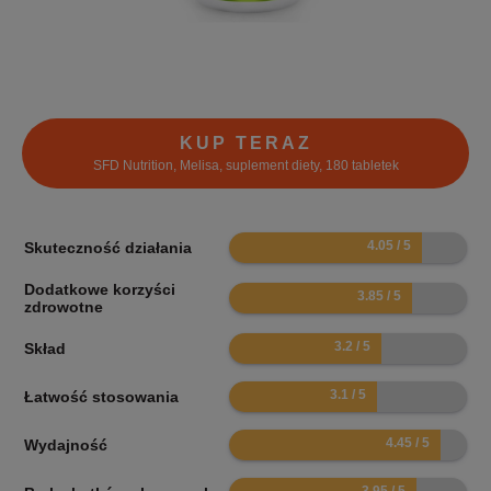
KUP TERAZ
SFD Nutrition, Melisa, suplement diety, 180 tabletek
8.1
Skuteczność działania
Dodatkowe korzyści
7.7
zdrowotne
6.4
Skład
6.2
Łatwość stosowania
8.9
Wydajność
7.9