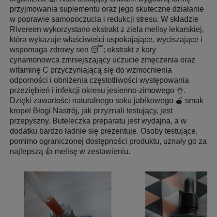
przyjmowania suplementu oraz jego skuteczne działanie
w poprawie samopoczucia i redukcji stresu. W składzie
Rivereen wykorzystano ekstrakt z ziela melisy lekarskiej,
która wykazuje właściwości uspokajające, wyciszające i
wspomaga zdrowy sen 😴; ekstrakt z kory
cynamonowca zmniejszający uczucie zmęczenia oraz
witaminę C przyczyniającą się do wzmocnienia
odporności i obniżenia częstotliwości występowania
przeziębień i infekcji okresu jesienno-zimowego ☃️.
Dzięki zawartości naturalnego soku jabłkowego 🍎 smak
kropel Błogi Nastrój, jak przyznali testujący, jest
przepyszny. Buteleczka preparatu jest wydajna, a w
dodatku bardzo ładnie się prezentuje. Osoby testujące,
pomimo ograniczonej dostępności produktu, uznały go za
najlepszą 👍 melisę w zestawieniu.