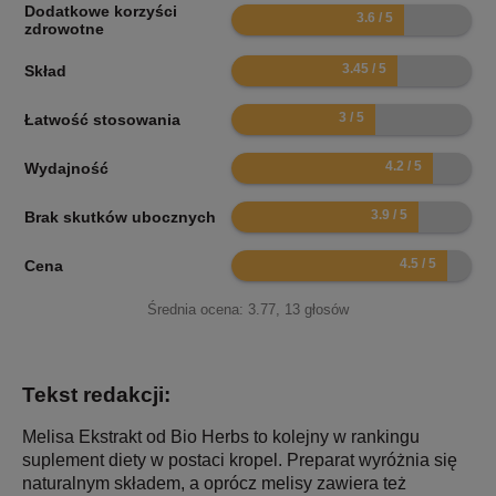
Dodatkowe korzyści
7.2
zdrowotne
6.9
Skład
6
Łatwość stosowania
8.4
Wydajność
7.8
Brak skutków ubocznych
9
Cena
Średnia ocena:
3.77
,
13
głosów
Tekst redakcji:
Melisa Ekstrakt od Bio Herbs to kolejny w rankingu
suplement diety w postaci kropel. Preparat wyróżnia się
naturalnym składem, a oprócz melisy zawiera też