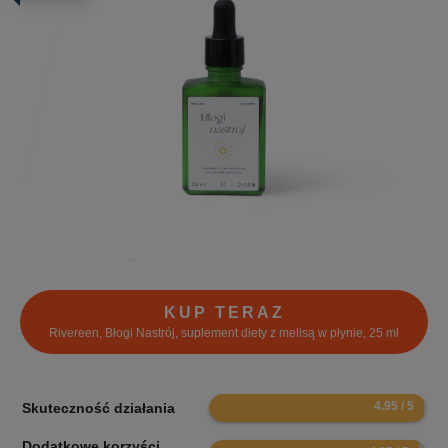
KUP TERAZ
Rivereen, Błogi Nastrój, suplement diety z melisą w płynie, 25 ml
9.9
Skuteczność działania
Dodatkowe korzyści
9.7