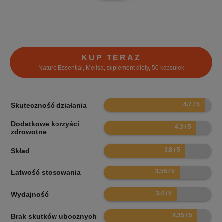
KUP TERAZ
Nature Essential, Melisa, suplement diety, 50 kapsułek
9.4
Skuteczność działania
Dodatkowe korzyści
8.6
zdrowotne
7.6
Skład
7.1
Łatwość stosowania
6.8
Wydajność
8.7
Brak skutków ubocznych