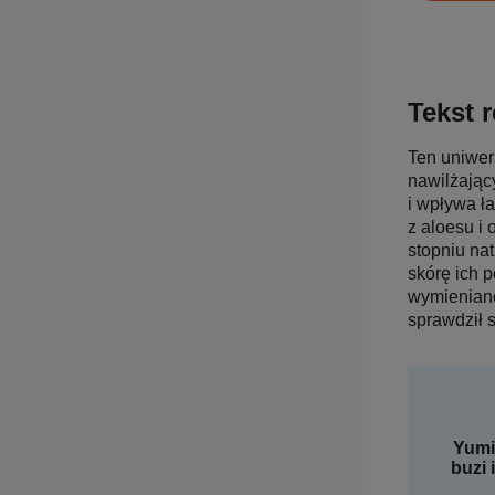
Tekst r
Ten uniwers
nawilżając
i wpływa ł
z aloesu i 
stopniu nat
skórę ich 
wymieniano
sprawdził 
Yumi
buzi 