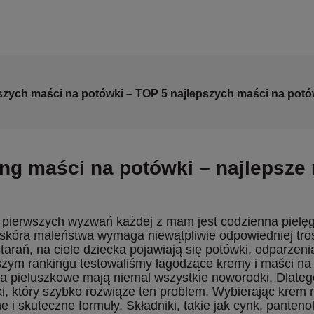
szych maści na potówki – TOP 5 najlepszych maści na potó
ng maści na potówki – najlepsze
pierwszych wyzwań każdej z mam jest codzienna pielęgn
skóra maleństwa wymaga niewątpliwie odpowiedniej trosk
tarań, na ciele dziecka pojawiają się potówki, odparzeni
szym rankingu testowaliśmy łagodzące kremy i maści na 
a pieluszkowe mają niemal wszystkie noworodki. Dlateg
i, który szybko rozwiąże ten problem. Wybierając krem
 i skuteczne formuły. Składniki, takie jak cynk, pantenol