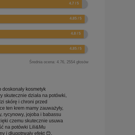
Średnia ocena:
4.76
,
2554
głosów
To doskonały kosmetyk
y skutecznie działa na potówki,
zi skórę i chroni przed
jące ten krem mamy zauważyły,
y, rycynowy, jojoba i babassu
dzięki czemu skutecznie usuwa
ść na potówki Lili&Mu
y i długotrwały efekt 😊.