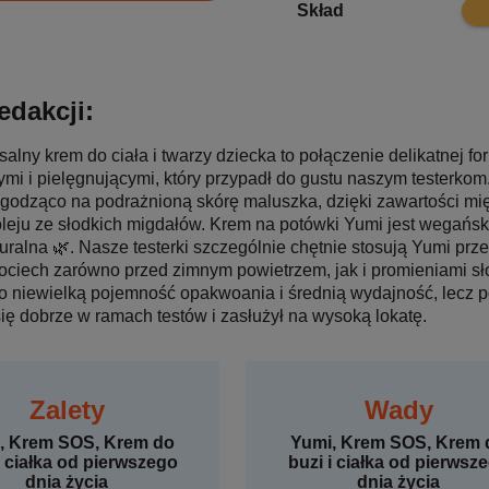
8.7
Skład
edakcji:
alny krem do ciała i twarzy dziecka to połączenie delikatnej f
ymi i pielęgnującymi, który przypadł do gustu naszym testerko
agodząco na podrażnioną skórę maluszka, dzięki zawartości mi
oleju ze słodkich migdałów. Krem na potówki Yumi jest wegański
uralna 🌿. Nasze testerki szczególnie chętnie stosują Yumi prz
pociech zarówno przed zimnym powietrzem, jak i promieniami 
 niewielką pojemność opakwoania i średnią wydajność, lecz 
się dobrze w ramach testów i zasłużył na wysoką lokatę.
Zalety
Wady
, Krem SOS, Krem do
Yumi, Krem SOS, Krem 
i ciałka od pierwszego
buzi i ciałka od pierwsz
dnia życia
dnia życia