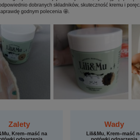
dpowiednio dobranych składników, skuteczność kremu i poręc
naprawdę godnym polecenia 🤩.
Zalety
Wady
i&Mu, Krem–maść na
Lili&Mu, Krem–maść n
otówki odparzenia
potówki odparzenia