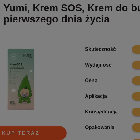
Yumi, Krem SOS, Krem do buz
pierwszego dnia życia
8.2
Skuteczność
6.4
Wydajność
8.4
Cena
8.3
Aplikacja
8.5
Konsystencja
8.2
Opakowanie
KUP TERAZ