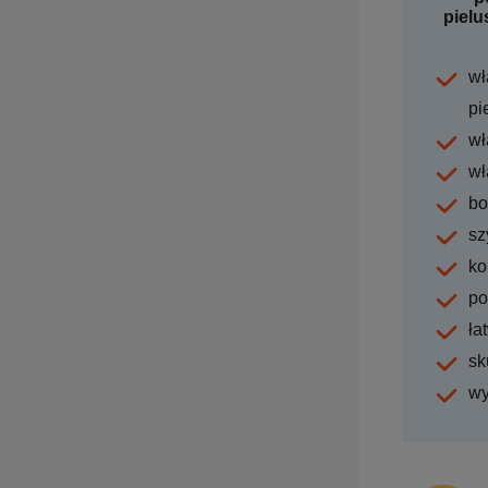
pielu
wł
pi
wł
wł
bo
sz
ko
po
ła
sk
wy