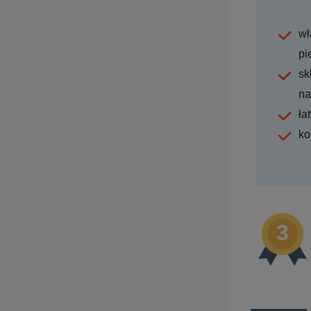
wł
pi
sk
na
ła
ko