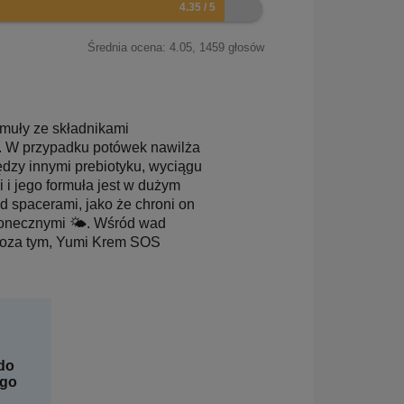
Średnia ocena:
4.05
,
1459
głosów
ormuły ze składnikami
m. W przypadku potówek nawilża
ędzy innymi prebiotyku, wyciągu
 i jego formuła jest w dużym
ed spacerami, jako że chroni on
słonecznymi 🌤. Wśród wad
poza tym, Yumi Krem SOS
do
ego