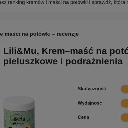
sz ranking kremów i maści na potówki i sprawdź, która 
e maści na potówki – recenzje
Lili&Mu, Krem–maść na pot
pieluszkowe i podrażnienia
9.7
Skuteczność
9.6
Wydajność
8.9
Cena