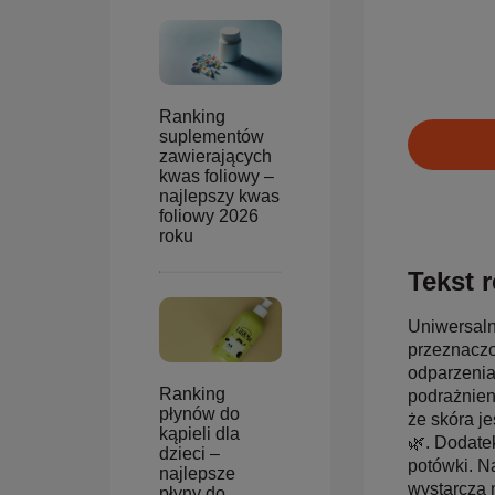
Ranking
suplementów
zawierających
kwas foliowy –
najlepszy kwas
foliowy 2026
roku
Tekst r
Uniwersaln
przeznaczon
odparzenia 
Ranking
podrażnien
płynów do
że skóra je
kąpieli dla
🌿. Dodate
dzieci –
potówki. N
najlepsze
wystarcza n
płyny do