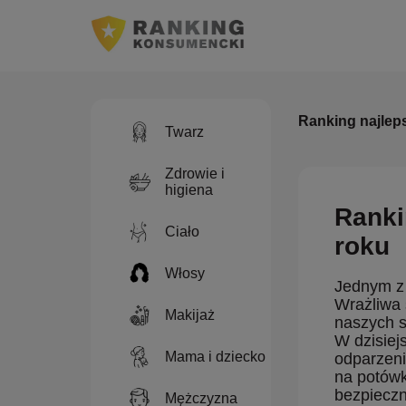
Ranking najlep
Twarz
Zdrowie i
higiena
Ranki
Ciało
roku
Włosy
Jednym z 
Wrażliwa 
Makijaż
naszych s
W dzisiej
Mama i dziecko
odparzeni
na potówk
bezpieczne
Mężczyzna