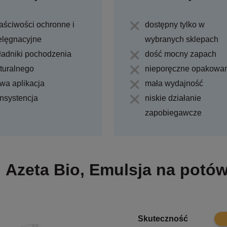
aściwości ochronne i
dostępny tylko w
elęgnacyjne
wybranych sklepach
ładniki pochodzenia
dość mocny zapach
turalnego
nieporęczne opakowa
twa aplikacja
mała wydajność
nsystencja
niskie działanie
zapobiegawcze
Azeta Bio, Emulsja na potówk
8.5
Skuteczność