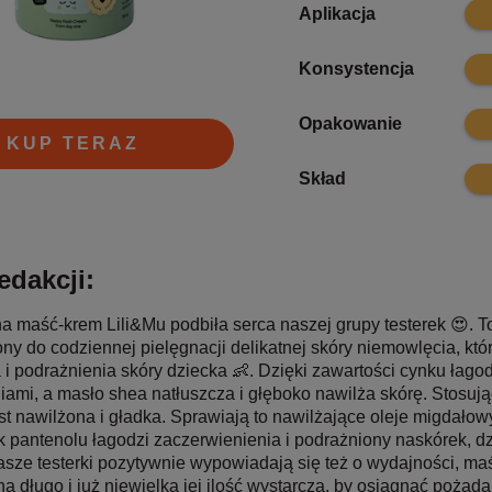
9.4
Aplikacja
9.7
Konsystencja
9.6
Opakowanie
KUP TERAZ
9.7
Skład
edakcji:
a maść-krem Lili&Mu podbiła serca naszej grupy testerek 😍. 
y do codziennej pielęgnacji delikatnej skóry niemowlęcia, któr
i podrażnienia skóry dziecka 👶. Dzięki zawartości cynku łagod
iami, a masło shea natłuszcza i głęboko nawilża skórę. Stosu
st nawilżona i gładka. Sprawiają to nawilżające oleje migdałow
k pantenolu łagodzi zaczerwienienia i podrażniony naskórek, 
asze testerki pozytywnie wypowiadają się też o wydajności, ma
a długo i już niewielka jej ilość wystarcza, by osiągnąć pożądan