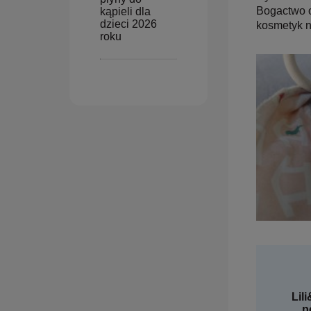
Bogactwo o
kąpieli dla
dzieci 2026
kosmetyk 
roku
Lil
p