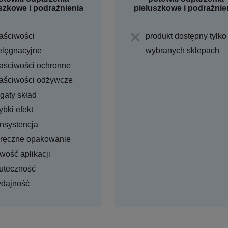
szkowe i podrażnienia
pieluszkowe i podrażnie
aściwości
produkt dostępny tylko
elęgnacyjne
wybranych sklepach
aściwości ochronne
aściwości odżywcze
gaty skład
ybki efekt
nsystencja
ręczne opakowanie
twość aplikacji
uteczność
dajność