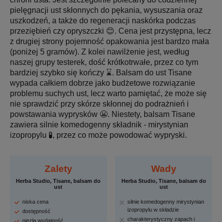
pielęgnacji ust skłonnych do pękania, wysuszania oraz
uszkodzeń, a także do regeneracji naskórka podczas
przeziębień czy opryszczki 😊. Cena jest przystępna, lecz
z drugiej strony pojemność opakowania jest bardzo mała
(poniżej 5 gramów). Z kolei nawilżenie jest, według
naszej grupy testerek, dość krótkotrwałe, przez co tym
bardziej szybko się kończy ⌛. Balsam do ust Tisane
wypada całkiem dobrze jako budżetowe rozwiązanie
problemu suchych ust, lecz warto pamiętać, że może się
nie sprawdzić przy skórze skłonnej do podrażnień i
powstawania wyprysków 😬. Niestety, balsam Tisane
zawiera silnie komedogenny składnik - mirystynian
izopropylu 🧪, przez co może powodować wypryski.
Zalety
Wady
Herba Studio, Tisane, balsam do
Herba Studio, Tisane, balsam do
ust
ust
niska cena
silnie komedogenny mirystynian
izopropylu w składzie
dostępność
charakterystyczny zapach i
niezła wydajność