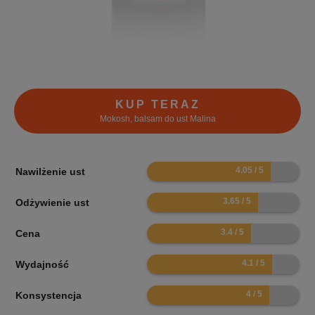
KUP TERAZ
Mokosh, balsam do ust Malina
8.1
Nawilżenie ust
7.3
Odżywienie ust
6.8
Cena
8.2
Wydajność
8
Konsystencja