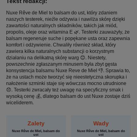
Tekst redakcji:
Nuxe Rêve de Miel to balsam do ust, który zdaniem
naszych testerek, nieźle odżywia i nawilża skórę dzięki
zawartości naturalnych składników, takich jak miód,
propolis, oleje oraz witamina E 🌿. Testerki zauważyły, że
balsam regeneruje suche i popękane usta oraz zapewnia
komfort i odżywienie. Chwaliły również skład, który
zawiera kilka naturalnych substancji o korzystnym
działaniu na delikatną skórę warg 😊. Niestety,
powszechnie zgłaszanym minusem była zbyt gęsta
konsystencja balsamu Nuxe Reve de Miel 👎. Sprawia to,
że na ustach może tworzyć się nieestetyczna skorupka i
nałożenie szminki staje się wówczas mocno utrudnione
😞. Testerki zwracały też uwagę na specyficzny smak i
wysoką cenę 💰, dlatego balsam do ust Nuxe zostaje dziś
wiceliderem.
Zalety
Wady
Nuxe Rêve de Miel, balsam do
Nuxe Rêve de Miel, balsam do
ust
ust