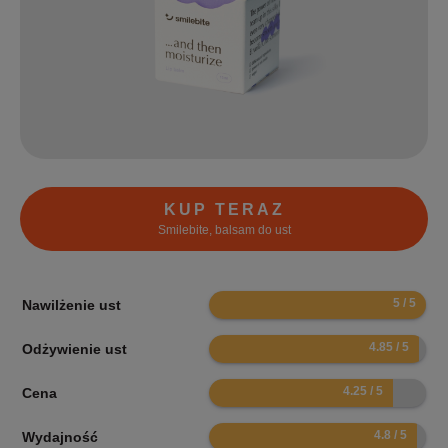
KUP TERAZ
Smilebite, balsam do ust
10
Nawilżenie ust
9.7
Odżywienie ust
8.5
Cena
9.6
Wydajność