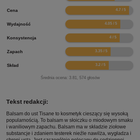
9.4
Cena
8.1
Wydajność
8
Konsystencja
6.7
Zapach
6.4
Skład
Średnia ocena:
3.81
,
574
głosów
Tekst redakcji:
Balsam do ust Tisane to kosmetyk cieszący się wysoką
popularnością. To balsam w słoiczku o miodowym smaku
i waniliowym zapachu. Balsam ma w składzie ziołowe
substancje i zdaniem testerek nieźle nawilża, wygładza i
chroni usta. Jest szczególnie polecany do codziennej