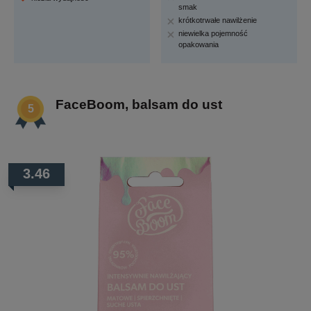
smak
krótkotrwałe nawilżenie
niewielka pojemność
opakowania
FaceBoom, balsam do ust
3.46