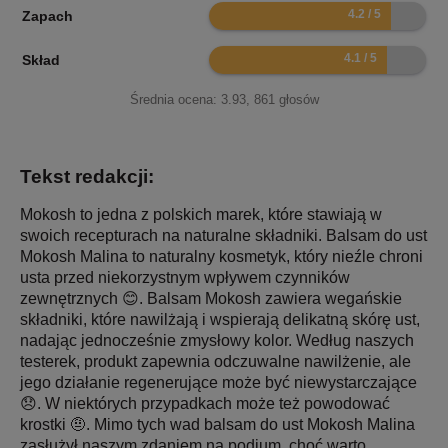
8.4
Zapach
8.2
Skład
Średnia ocena:
3.93
,
861
głosów
Tekst redakcji:
Mokosh to jedna z polskich marek, które stawiają w
swoich recepturach na naturalne składniki. Balsam do ust
Mokosh Malina to naturalny kosmetyk, który nieźle chroni
usta przed niekorzystnym wpływem czynników
zewnętrznych 😊. Balsam Mokosh zawiera wegańskie
składniki, które nawilżają i wspierają delikatną skórę ust,
nadając jednocześnie zmysłowy kolor. Według naszych
testerek, produkt zapewnia odczuwalne nawilżenie, ale
jego działanie regenerujące może być niewystarczające
😞. W niektórych przypadkach może też powodować
krostki 🤨. Mimo tych wad balsam do ust Mokosh Malina
zasłużył naszym zdaniem na podium, choć warto