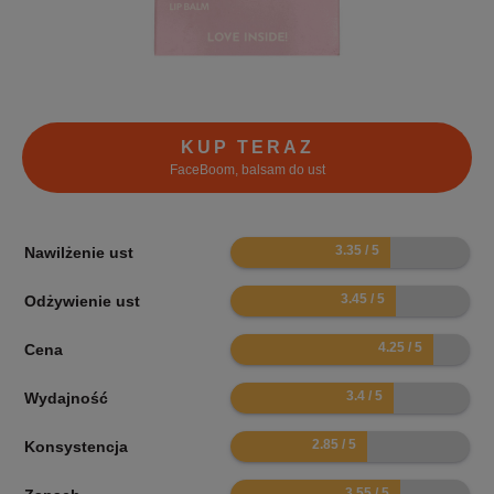
KUP TERAZ
FaceBoom, balsam do ust
6.7
Nawilżenie ust
6.9
Odżywienie ust
8.5
Cena
6.8
Wydajność
5.7
Konsystencja
7.1