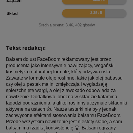
Zapach
6.7
Skład
Średnia ocena:
3.46
,
402
głosów
Tekst redakcji:
Balsam do ust FaceBoom reklamowany jest przez
producenta jako intensywnie nawilżający, wegański
kosmetyk o naturalnej formule, który odżywia usta.
Zawarte w formule oleje roślinne, takie jak olej babassu
czy olej z pestek malin, zmiękczają i wygładzają
spierzchnięte wargi, a olej z awokado odpowiada za
nawilżenie. Dodatkowo, obecna w składzie kalamina
łagodzi podrażnienia, a glikol roślinny utrzymuje składniki
aktywne na ustach 👍. Nasze testerki nie były jednak
zachwycone efektami stosowania balsamu FaceBoom.
Przede wszystkim nawilżenie jest niestety słabe, a sam
balsam ma rzadką konsystencję 😬. Balsam ogrzany