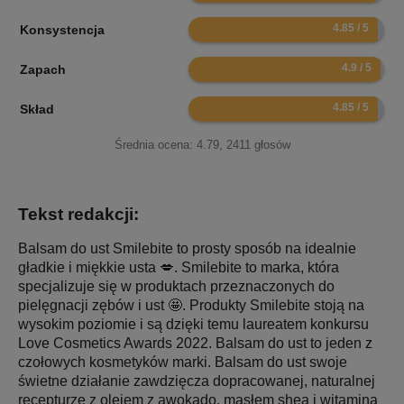
9.7
Konsystencja
9.8
Zapach
9.7
Skład
Średnia ocena:
4.79
,
2411
głosów
Tekst redakcji:
Balsam do ust Smilebite to prosty sposób na idealnie
gładkie i miękkie usta 💋. Smilebite to marka, która
specjalizuje się w produktach przeznaczonych do
pielęgnacji zębów i ust 🤩. Produkty Smilebite stoją na
wysokim poziomie i są dzięki temu laureatem konkursu
Love Cosmetics Awards 2022. Balsam do ust to jeden z
czołowych kosmetyków marki. Balsam do ust swoje
świetne działanie zawdzięcza dopracowanej, naturalnej
recepturze z olejem z awokado, masłem shea i witaminą