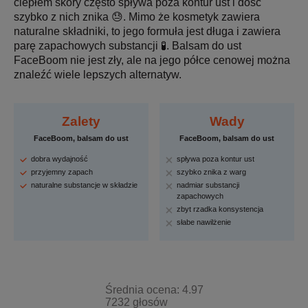
ciepłem skóry często spływa poza kontur ust i dość
szybko z nich znika 😓. Mimo że kosmetyk zawiera
naturalne składniki, to jego formuła jest długa i zawiera
parę zapachowych substancji 🧪. Balsam do ust
FaceBoom nie jest zły, ale na jego półce cenowej można
znaleźć wiele lepszych alternatyw.
Zalety
Wady
FaceBoom, balsam do ust
FaceBoom, balsam do ust
dobra wydajność
spływa poza kontur ust
przyjemny zapach
szybko znika z warg
naturalne substancje w składzie
nadmiar substancji
zapachowych
zbyt rzadka konsystencja
słabe nawilżenie
Średnia ocena: 4.97
7232 głosów