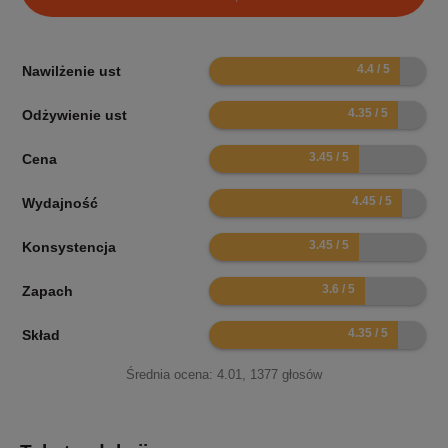
8.8
Nawilżenie ust
8.7
Odżywienie ust
6.9
Cena
8.9
Wydajność
6.9
Konsystencja
7.2
Zapach
8.7
Skład
Średnia ocena:
4.01
,
1377
głosów