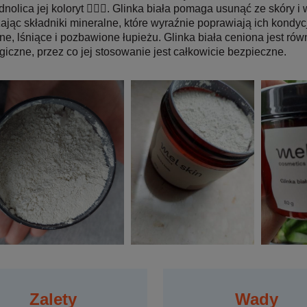
dnolica jej koloryt 👱🏻‍♀️. Glinka biała pomaga usunąć ze skóry 
ając składniki mineralne, które wyraźnie poprawiają ich kondycj
e, lśniące i pozbawione łupieżu. Glinka biała ceniona jest ró
giczne, przez co jej stosowanie jest całkowicie bezpieczne.
Zalety
Wady