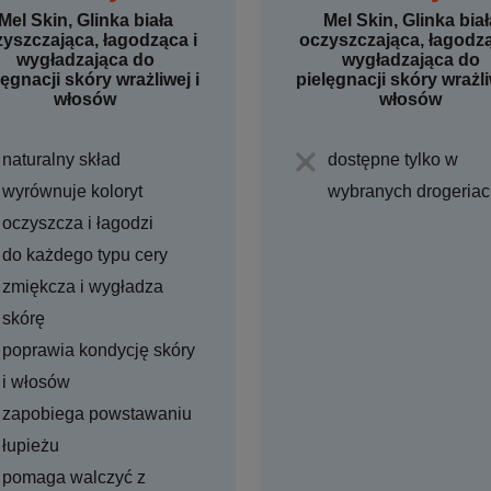
Mel Skin, Glinka biała
Mel Skin, Glinka biał
yszczająca, łagodząca i
oczyszczająca, łagodzą
wygładzająca do
wygładzająca do
lęgnacji skóry wrażliwej i
pielęgnacji skóry wrażli
włosów
włosów
naturalny skład
dostępne tylko w
wyrównuje koloryt
wybranych drogeriac
oczyszcza i łagodzi
do każdego typu cery
zmiękcza i wygładza
skórę
poprawia kondycję skóry
i włosów
zapobiega powstawaniu
łupieżu
pomaga walczyć z