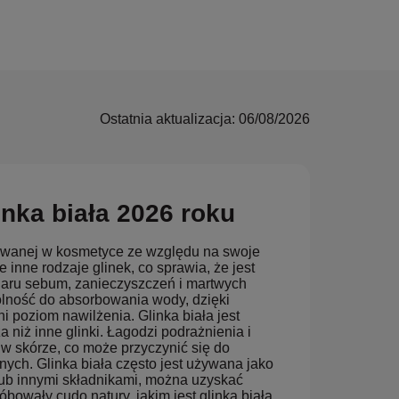
Ostatnia aktualizacja: 06/08/2026
inka biała 2026 roku
ystywanej w kosmetyce ze względu na swoje
e inne rodzaje glinek, co sprawia, że jest
iaru sebum, zanieczyszczeń i martwych
olność do absorbowania wody, dzięki
 poziom nawilżenia. Glinka biała jest
 niż inne glinki. Łagodzi podrażnienia i
w skórze, co może przyczynić się do
ych. Glinka biała często jest używana jako
lub innymi składnikami, można uzyskać
bowały cudo natury, jakim jest glinka biała