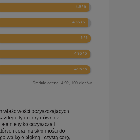
8
7
0
9
9
Średnia ocena:
4.92
,
100
głosów
ich właściwości oczyszczających
 każdego typu cery (również
iała nie tylko oczyszcza i
 których cera ma skłonności do
a walkę o piękną i czystą cerę,