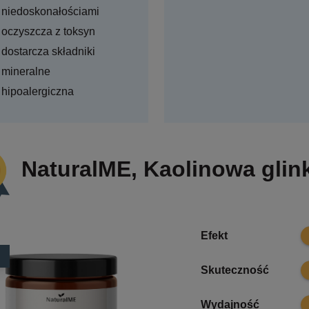
niedoskonałościami
oczyszcza z toksyn
dostarcza składniki
mineralne
hipoalergiczna
NaturalME, Kaolinowa glink
7.
Efekt
8.
Skuteczność
7.
Wydajność