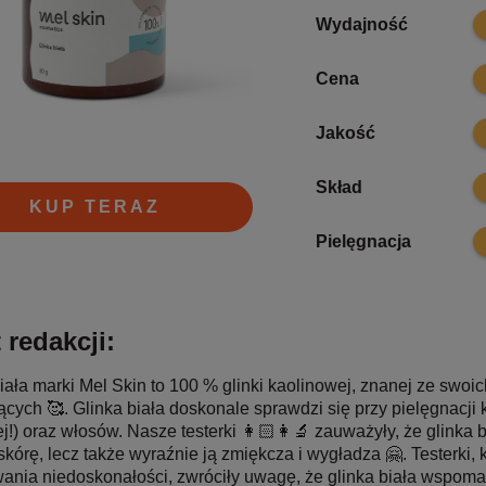
9.
Wydajność
9.
Cena
1
Jakość
9.
Skład
KUP TERAZ
9.
Pielęgnacja
 redakcji:
iała marki Mel Skin to 100 % glinki kaolinowej, znanej ze swo
ących 🥰. Glinka biała doskonale sprawdzi się przy pielęgnacji
j!) oraz włosów. Nasze testerki 👩🏻‍👩‍🔬 zauważyły, że glinka b
skórę, lecz także wyraźnie ją zmiękcza i wygładza 🤗. Testerki,
ania niedoskonałości, zwróciły uwagę, że glinka biała wspomag