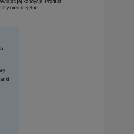
awiając jej kondycję. Produkt
tety nieumiejętne
wa
órę
anki