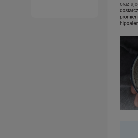
oraz uje
dostarcz
promienn
hipoaler