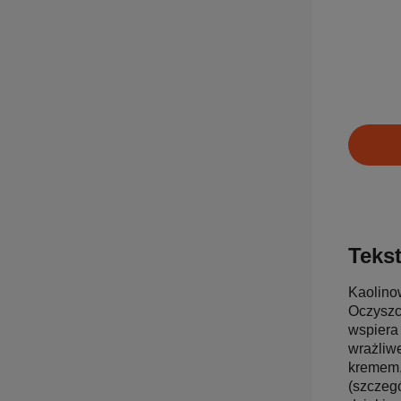
Tekst
Kaolinow
Oczyszcz
wspiera 
wrażliw
kremem,
(szczegó