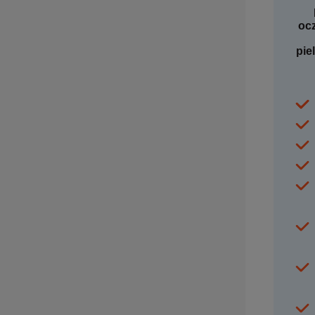
ocz
pie