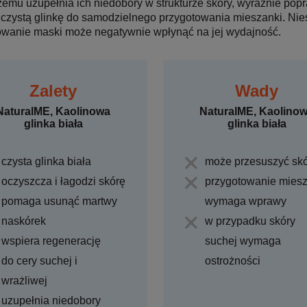
zemu uzupełnia ich niedobory w strukturze skóry, wyraźnie popr
 czystą glinkę do samodzielnego przygotowania mieszanki. Nies
owanie maski może negatywnie wpłynąć na jej wydajność.
Zalety
Wady
NaturalME, Kaolinowa
NaturalME, Kaolino
glinka biała
glinka biała
czysta glinka biała
może przesuszyć sk
oczyszcza i łagodzi skórę
przygotowanie miesz
pomaga usunąć martwy
wymaga wprawy
naskórek
w przypadku skóry
wspiera regenerację
suchej wymaga
do cery suchej i
ostrożności
wrażliwej
uzupełnia niedobory