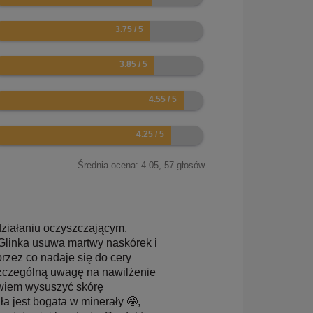
5
7
1
5
Średnia ocena:
4.05
,
57
głosów
działaniu oczyszczającym.
 Glinka usuwa martwy naskórek i
 przez co nadaje się do cery
szczególną uwagę na nawilżenie
owiem wysuszyć skórę
ała jest bogata w minerały 🤩,