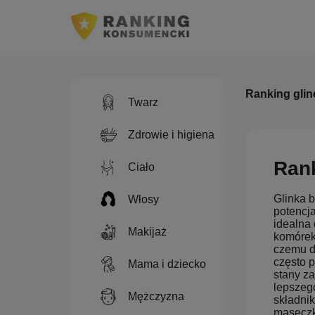
Ranking glin
Twarz
Zdrowie i higiena
Rank
Ciało
Glinka b
Włosy
potencja
idealna
Makijaż
komórek
czemu d
często p
Mama i dziecko
stany z
lepszego
Mężczyzna
składni
maseczkę