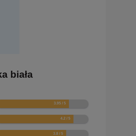
a biała
9
4
6