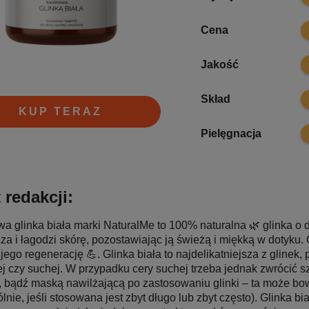
7.
Cena
7.
Jakość
9.
Skład
KUP TERAZ
8.
Pielęgnacja
 redakcji:
a glinka biała marki NaturalMe to 100% naturalna 🌿 glinka o 
a i łagodzi skórę, pozostawiając ją świeżą i miękką w dotyku.
jego regenerację 💪. Glinka biała to najdelikatniejsza z glinek,
ej czy suchej. W przypadku cery suchej trzeba jednak zwrócić 
 bądź maską nawilżającą po zastosowaniu glinki – ta może b
lnie, jeśli stosowana jest zbyt długo lub zbyt często). Glinka bi