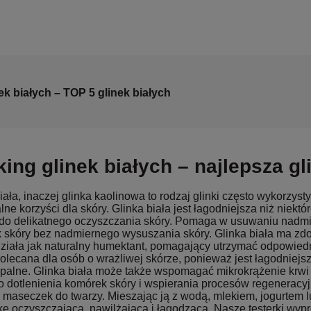
ek białych – TOP 5 glinek białych
ing glinek białych – najlepsza gl
iała, inaczej glinka kaolinowa to rodzaj glinki często wykorz
lne korzyści dla skóry. Glinka biała jest łagodniejsza niż niektór
 do delikatnego oczyszczania skóry. Pomaga w usuwaniu nadm
 skóry bez nadmiernego wysuszania skóry. Glinka biała ma zd
ziała jak naturalny humektant, pomagający utrzymać odpowiedni
olecana dla osób o wrażliwej skórze, ponieważ jest łagodniejsza
apalne. Glinka biała może także wspomagać mikrokrążenie krwi 
 dotlenienia komórek skóry i wspierania procesów regeneracyjn
k maseczek do twarzy. Mieszając ją z wodą, mlekiem, jogurtem 
 oczyszczającą, nawilżającą i łagodzącą. Nasze testerki wypró