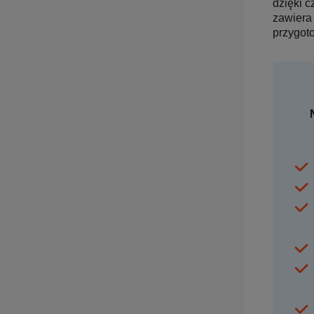
dzięki c
zawiera
przygot