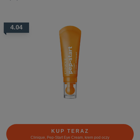
4.04
KUP TERAZ
Clinique, Pep-Start Eye Cream, krem pod oczy