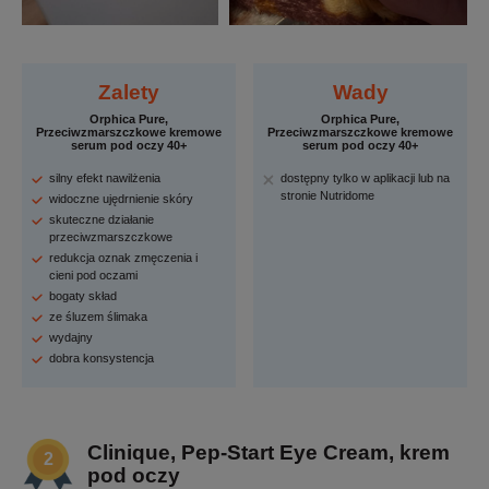
Zalety
Wady
Orphica Pure,
Orphica Pure,
Przeciwzmarszczkowe kremowe
Przeciwzmarszczkowe kremowe
serum pod oczy 40+
serum pod oczy 40+
silny efekt nawilżenia
dostępny tylko w aplikacji lub na
stronie Nutridome
widoczne ujędrnienie skóry
skuteczne działanie
przeciwzmarszczkowe
redukcja oznak zmęczenia i
cieni pod oczami
bogaty skład
ze śluzem ślimaka
wydajny
dobra konsystencja
Clinique, Pep-Start Eye Cream, krem
pod oczy