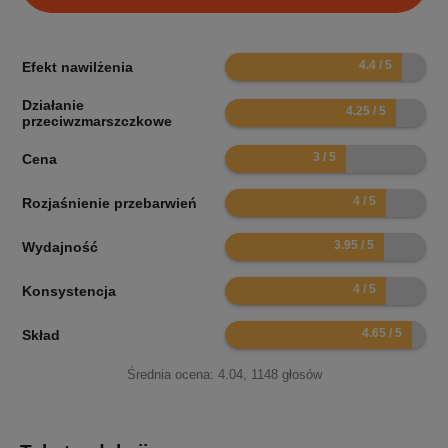
8.8
Efekt nawilżenia
Działanie
8.5
przeciwzmarszczkowe
6
Cena
8
Rozjaśnienie przebarwień
7.9
Wydajność
8
Konsystencja
9.3
Skład
Średnia ocena:
4.04
,
1148
głosów