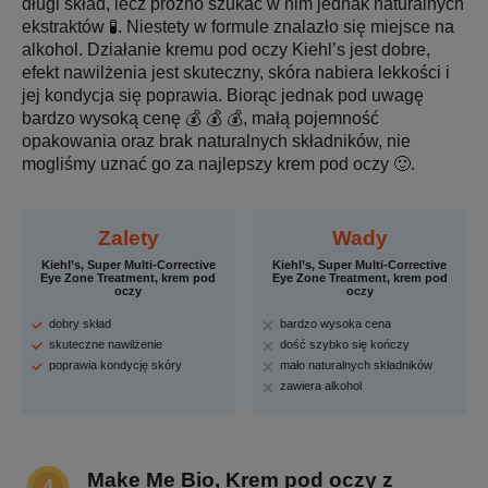
długi skład, lecz próżno szukać w nim jednak naturalnych
ekstraktów 🧪. Niestety w formule znalazło się miejsce na
alkohol. Działanie kremu pod oczy Kiehl’s jest dobre,
efekt nawilżenia jest skuteczny, skóra nabiera lekkości i
jej kondycja się poprawia. Biorąc jednak pod uwagę
bardzo wysoką cenę 💰 💰 💰, małą pojemność
opakowania oraz brak naturalnych składników, nie
mogliśmy uznać go za najlepszy krem pod oczy 🙂.
Zalety
Wady
Kiehl’s, Super Multi-Corrective
Kiehl’s, Super Multi-Corrective
Eye Zone Treatment, krem pod
Eye Zone Treatment, krem pod
oczy
oczy
dobry skład
bardzo wysoka cena
skuteczne nawilżenie
dość szybko się kończy
poprawia kondycję skóry
mało naturalnych składników
zawiera alkohol
Make Me Bio, Krem pod oczy z