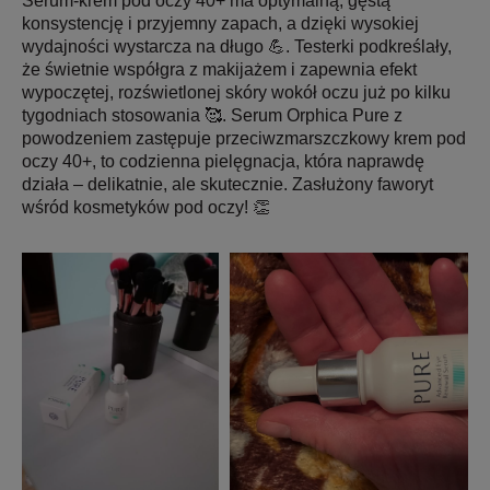
Serum-krem pod oczy 40+ ma optymalną, gęstą
konsystencję i przyjemny zapach, a dzięki wysokiej
wydajności wystarcza na długo 💪. Testerki podkreślały,
że świetnie współgra z makijażem i zapewnia efekt
wypoczętej, rozświetlonej skóry wokół oczu już po kilku
tygodniach stosowania 🥰. Serum Orphica Pure z
powodzeniem zastępuje przeciwzmarszczkowy krem pod
oczy 40+, to codzienna pielęgnacja, która naprawdę
działa – delikatnie, ale skutecznie. Zasłużony faworyt
wśród kosmetyków pod oczy! 👏