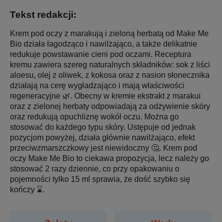
Tekst redakcji:
Krem pod oczy z marakują i zieloną herbatą od Make Me
Bio działa łagodząco i nawilżająco, a także delikatnie
redukuje powstawanie cieni pod oczami. Receptura
kremu zawiera szereg naturalnych składników: sok z liści
aloesu, olej z oliwek, z kokosa oraz z nasion słonecznika
działają na cerę wygładzająco i mają właściwości
regeneracyjne 🌿. Obecny w kremie ekstrakt z marakui
oraz z zielonej herbaty odpowiadają za odżywienie skóry
oraz redukują opuchliznę wokół oczu. Można go
stosować do każdego typu skóry. Ustępuje od jednak
pozycjom powyżej, działa głównie nawilżająco, efekt
przeciwzmarszczkowy jest niewidoczny 🤔. Krem pod
oczy Make Me Bio to ciekawa propozycja, lecz należy go
stosować 2 razy dziennie, co przy opakowaniu o
pojemności tylko 15 ml sprawia, że dość szybko się
kończy ⌛.