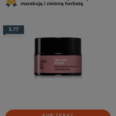
marakują i zieloną herbatą
3.77
KUP TERAZ