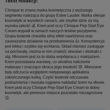
Tekst redakcji:
Clinique to znana marka kosmetyczna z wyższego
segmentu należąca do grupy Estee Lauder. Marka oferuje
kosmetyki w wysokich cenach, ale zwykle idzie za nią
wysoka jakość 💰. Krem pod oczy Clinique Pep Start Eye
Cream wypadł w ramach naszych testów pozytywnie.
Grupa testerek chwaliła silny efekt nawilżenia oraz
zauważalne działanie na przebarwienia 👍. Konsystencja
jest lekka i szybko się wchłania. Skład również zasługuje
na pochwałę, można w nim znaleźć skwalan i ekstrakt z
alg. Minusem jest za to słaba współpraca z makijażem.
Krem pozostawia warstwę, co utrudnia nałożenie
makeupu i znacząco skraca jego trwałość 😞. Mieszane
były odczucia względem nietypowego aplikatora
zakończonego kulką. Część testerek odczuwała
podrażnienia i musiała najpierw nakładać krem na dłonie.
Krem pod oczy Clinique Pep-Start Eye Cream to dobry
kosmetyk, ale pierwsze miejsce pozostało niezagrożone
😉.