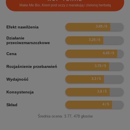
Make Me Bio, Krem pod oczy z marakują i zieloną herbatą
7.7
Efekt nawilżenia
Działanie
6.5
przeciwzmarszczkowe
8.9
Cena
7.5
Rozjaśnienie przebarwień
6.6
Wydajność
7.6
Konsystencja
8
Skład
Średnia ocena:
3.77
,
478
głosów