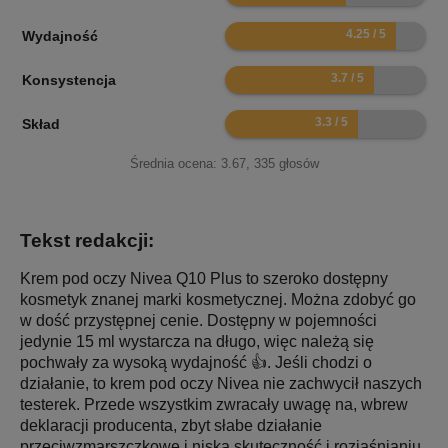
8.5
Wydajność
7.4
Konsystencja
6.6
Skład
Średnia ocena:
3.67
,
335
głosów
Tekst redakcji:
Krem pod oczy Nivea Q10 Plus to szeroko dostępny
kosmetyk znanej marki kosmetycznej. Można zdobyć go
w dość przystępnej cenie. Dostępny w pojemności
jedynie 15 ml wystarcza na długo, więc należą się
pochwały za wysoką wydajność 👍. Jeśli chodzi o
działanie, to krem pod oczy Nivea nie zachwycił naszych
testerek. Przede wszystkim zwracały uwagę na, wbrew
deklaracji producenta, zbyt słabe działanie
przeciwzmarszczkowe i niską skuteczność i rozjaśnianiu