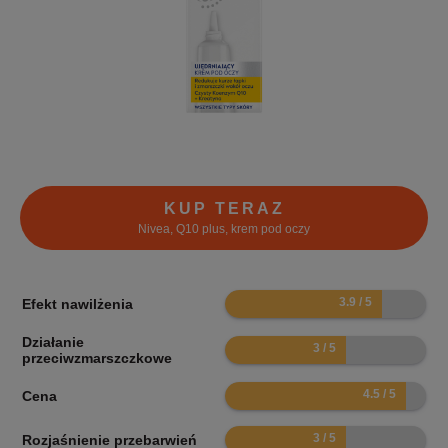
KUP TERAZ
Nivea, Q10 plus, krem pod oczy
7.8
Efekt nawilżenia
Działanie
6
przeciwzmarszczkowe
9
Cena
6
Rozjaśnienie przebarwień