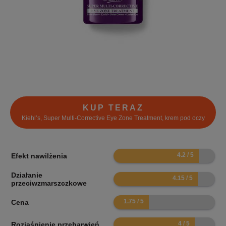
KUP TERAZ
Kiehl’s, Super Multi-Corrective Eye Zone Treatment, krem pod oczy
8.4
Efekt nawilżenia
Działanie
8.3
przeciwzmarszczkowe
3.5
Cena
8
Rozjaśnienie przebarwień