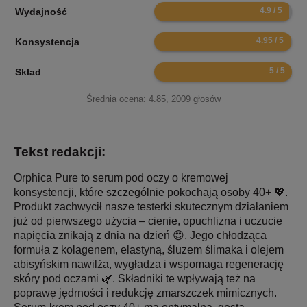
9.8
Wydajność
9.9
Konsystencja
10
Skład
Średnia ocena:
4.85
,
2009
głosów
Tekst redakcji:
Orphica Pure to serum pod oczy o kremowej
konsystencji, które szczególnie pokochają osoby 40+ 💖.
Produkt zachwycił nasze testerki skutecznym działaniem
już od pierwszego użycia – cienie, opuchlizna i uczucie
napięcia znikają z dnia na dzień 😍. Jego chłodząca
formuła z kolagenem, elastyną, śluzem ślimaka i olejem
abisyńskim nawilża, wygładza i wspomaga regenerację
skóry pod oczami 🌿. Składniki te wpływają też na
poprawę jędrności i redukcję zmarszczek mimicznych.