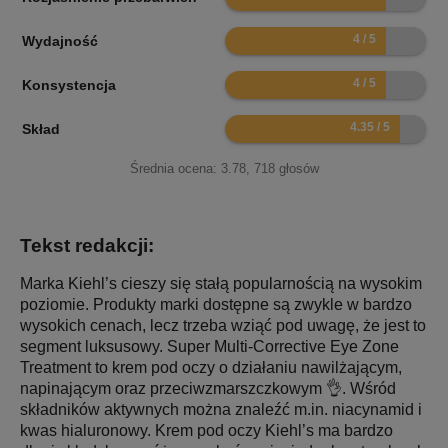
8
Wydajność
8
Konsystencja
8.7
Skład
Średnia ocena:
3.78
,
718
głosów
Tekst redakcji:
Marka Kiehl’s cieszy się stałą popularnością na wysokim
poziomie. Produkty marki dostępne są zwykle w bardzo
wysokich cenach, lecz trzeba wziąć pod uwagę, że jest to
segment luksusowy. Super Multi-Corrective Eye Zone
Treatment to krem pod oczy o działaniu nawilżającym,
napinającym oraz przeciwzmarszczkowym 👌. Wśród
składników aktywnych można znaleźć m.in. niacynamid i
kwas hialuronowy. Krem pod oczy Kiehl’s ma bardzo