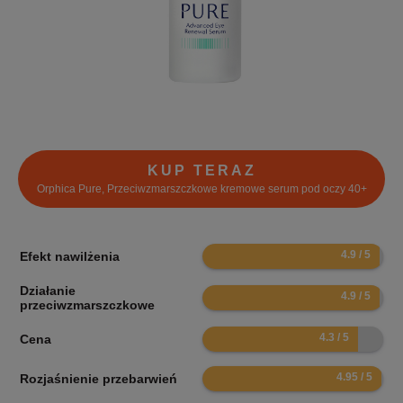
KUP TERAZ
Orphica Pure, Przeciwzmarszczkowe kremowe serum pod oczy 40+
9.8
Efekt nawilżenia
Działanie
9.8
przeciwzmarszczkowe
8.6
Cena
9.9
Rozjaśnienie przebarwień