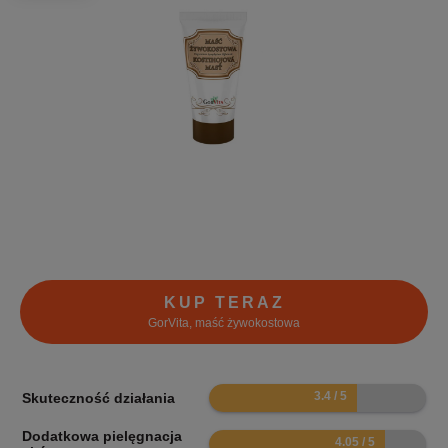
KUP TERAZ
GorVita, maść żywokostowa
6.8
Skuteczność działania
Dodatkowa pielęgnacja
8.1