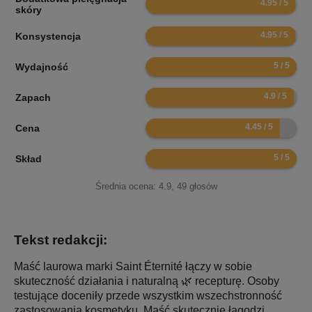
skóry
9.9
Konsystencja
10
Wydajność
9.8
Zapach
8.9
Cena
10
Skład
Średnia ocena:
4.9
,
49
głosów
Tekst redakcji:
Maść laurowa marki Saint Éternité łączy w sobie
skuteczność działania i naturalną 🌿 recepturę. Osoby
testujące doceniły przede wszystkim wszechstronność
zastosowania kosmetyku. Maść skutecznie łagodzi