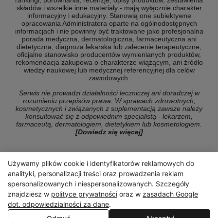
składów i wszelkie inne materiały - mają wyłącznie charakter
informacyjny i edukacyjny. Stanowią one subiektywne
opracowania Administratora oparte na ogólnodostępnych
informacjach i nie powinny być traktowane jako profesjonalna
porada medyczna, dermatologiczna, farmaceutyczna ani
dietetyczna, diagnoza lekarska lub zalecenie terapeutyczne,
oficjalne stanowisko producentów wymienianych produktów,
rekomendacja zakupowa o charakterze wiążącym, ani źródło
wiedzy naukowej lub medycznej referencyjnej dla celów
zawodowych.
Serwis nie prowadzi działalności leczniczej ani doradczej w
rozumieniu przepisów prawa. W sprawach zdrowotnych,
kosmetycznych i związanych z suplementacją zawsze należy
konsultować się z odpowiednim specjalistą - lekarzem,
farmaceutą, dermatologiem, dietetykiem lub kosmetologiem.
[Dowiedz się więcej]
Używamy plików cookie i identyfikatorów reklamowych do
© Copyright 2026 ranking-konsumencki.pl
analityki, personalizacji treści oraz prowadzenia reklam
spersonalizowanych i niespersonalizowanych. Szczegóły
znajdziesz w
polityce prywatności
oraz w
zasadach Google
dot. odpowiedzialności za dane
.