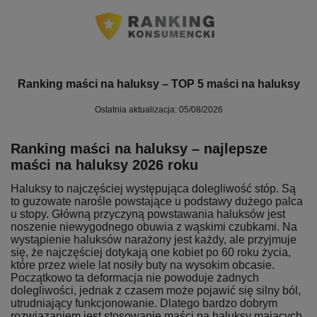
Ranking maści na haluksy – TOP 5 maści na haluksy
Ostatnia aktualizacja: 05/08/2026
Ranking maści na haluksy – najlepsze
maści na haluksy 2026 roku
Haluksy to najczęściej występująca dolegliwość stóp. Są
to guzowate narośle powstające u podstawy dużego palca
u stopy. Główną przyczyną powstawania haluksów jest
noszenie niewygodnego obuwia z wąskimi czubkami. Na
wystąpienie haluksów narażony jest każdy, ale przyjmuje
się, że najczęściej dotykają one kobiet po 60 roku życia,
które przez wiele lat nosiły buty na wysokim obcasie.
Początkowo ta deformacja nie powoduje żadnych
dolegliwości, jednak z czasem może pojawić się silny ból,
utrudniający funkcjonowanie. Dlatego bardzo dobrym
rozwiązaniem jest stosowanie maści na haluksy mających