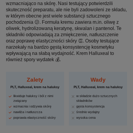
wzmacniająco na skórę. Nasi testujący potwierdzili
skuteczność preparatu, ale nie byli zadowoleni ze składu,
w którym obecne jest wiele substancji sztucznego
pochodzenia 😕. Formuła kremu zawiera m.in. oliwę z
oliwek, hydrolizowaną keratynę, skwalan i pantenol. Te
składniki odpowiadają za zmiękczenie, natłuszczenie
oraz poprawę elastyczności skóry 👏. Osoby testujące
narzekały na bardzo gęstą konsystencję kosmetyku
wpływającą na słabą wydajność. Krem Halluxeal to
również spory wydatek 💰.
Zalety
Wady
PLT, Halluxeal, krem na haluksy
PLT, Halluxeal, krem na haluksy
likwiduje haluksy i ból z nimi
w składzie dużo sztucznych
związany
składników
wzmacnia i odżywia skórę
gęsta konsystencja
nawilża i natłuszcza
średnio wydajny
poprawia elastyczność skóry
wysoka cena