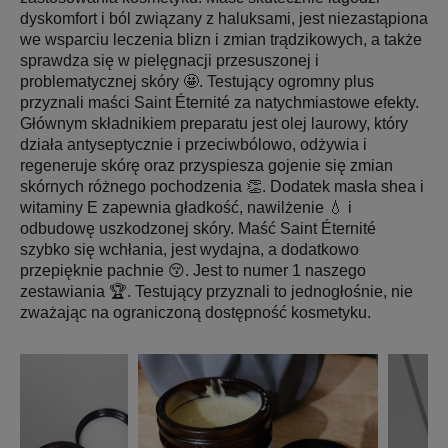
dyskomfort i ból związany z haluksami, jest niezastąpiona
we wsparciu leczenia blizn i zmian trądzikowych, a także
sprawdza się w pielęgnacji przesuszonej i
problematycznej skóry 🤩. Testujący ogromny plus
przyznali maści Saint Éternité za natychmiastowe efekty.
Głównym składnikiem preparatu jest olej laurowy, który
działa antyseptycznie i przeciwbólowo, odżywia i
regeneruje skórę oraz przyspiesza gojenie się zmian
skórnych różnego pochodzenia 👏. Dodatek masła shea i
witaminy E zapewnia gładkość, nawilżenie 💧 i
odbudowę uszkodzonej skóry. Maść Saint Éternité
szybko się wchłania, jest wydajna, a dodatkowo
przepięknie pachnie 😚. Jest to numer 1 naszego
zestawiania 🏆. Testujący przyznali to jednogłośnie, nie
zważając na ograniczoną dostępność kosmetyku.