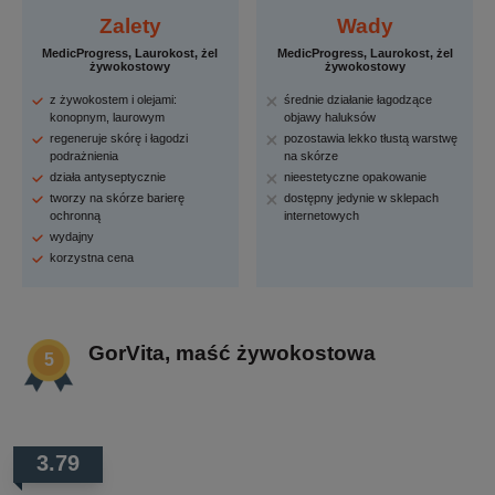
Zalety
Wady
MedicProgress, Laurokost, żel
MedicProgress, Laurokost, żel
żywokostowy
żywokostowy
z żywokostem i olejami:
średnie działanie łagodzące
konopnym, laurowym
objawy haluksów
regeneruje skórę i łagodzi
pozostawia lekko tłustą warstwę
podrażnienia
na skórze
działa antyseptycznie
nieestetyczne opakowanie
tworzy na skórze barierę
dostępny jedynie w sklepach
ochronną
internetowych
wydajny
korzystna cena
GorVita, maść żywokostowa
3.79