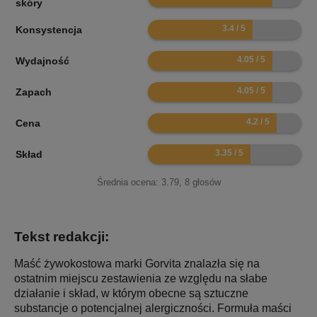
skóry
6.8
Konsystencja
8.1
Wydajność
8.1
Zapach
8.4
Cena
6.7
Skład
Średnia ocena:
3.79
,
8
głosów
Tekst redakcji:
Maść żywokostowa marki Gorvita znalazła się na
ostatnim miejscu zestawienia ze względu na słabe
działanie i skład, w którym obecne są sztuczne
substancje o potencjalnej alergiczności. Formuła maści