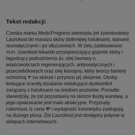
Tekst redakcji:
Czeska marka MedicProgress stworzyła żel żywokostowy
Laurokost do masażu skóry dotkniętej haluksami, stanami
reumatycznymi i po stłuczeniach. W żelu zastosowano
m.in. żywokost lekarski przyspieszający gojenie skóry i
łagodzący podrażnienia 👍, olej laurowy o
właściwościach regenerujących, antyseptycznych i
przeciwbólowych oraz olej konopny, który tworzy barierę
ochronną ☂️ na skórze i przynosi jej ukojenie. Osoby
testujące oceniły działanie redukujące dyskomfort
związany z haluksami na średnim poziomie. Ponadto
stwierdziły, że żel pozostawia na skórze tłustą warstwę, a
jego opakowanie jest mało atrakcyjne. Przyznały
natomiast, iż cena 💸 i wydajność kosmetyku zasługują
na dużego plusa. Żel Laurokost jest dostępny jedynie w
sklepach internetowych.