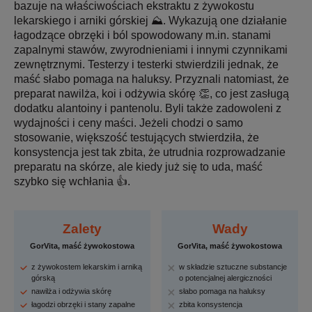
bazuje na właściwościach ekstraktu z żywokostu
lekarskiego i arniki górskiej ⛰. Wykazują one działanie
łagodzące obrzęki i ból spowodowany m.in. stanami
zapalnymi stawów, zwyrodnieniami i innymi czynnikami
zewnętrznymi. Testerzy i testerki stwierdzili jednak, że
maść słabo pomaga na haluksy. Przyznali natomiast, że
preparat nawilża, koi i odżywia skórę 👏, co jest zasługą
dodatku alantoiny i pantenolu. Byli także zadowoleni z
wydajności i ceny maści. Jeżeli chodzi o samo
stosowanie, większość testujących stwierdziła, że
konsystencja jest tak zbita, że utrudnia rozprowadzanie
preparatu na skórze, ale kiedy już się to uda, maść
szybko się wchłania 👍.
Zalety
Wady
GorVita, maść żywokostowa
GorVita, maść żywokostowa
z żywokostem lekarskim i arniką
w składzie sztuczne substancje
górską
o potencjalnej alergiczności
nawilża i odżywia skórę
słabo pomaga na haluksy
łagodzi obrzęki i stany zapalne
zbita konsystencja