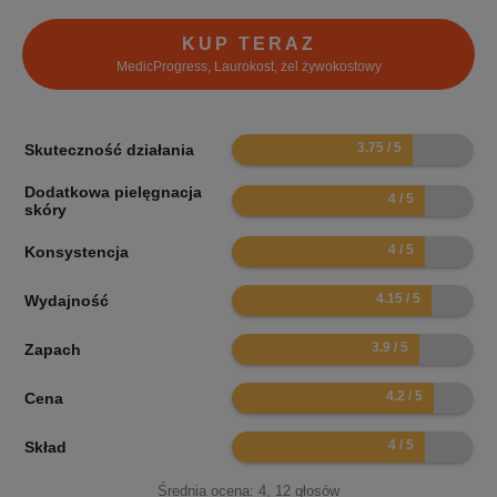
KUP TERAZ
MedicProgress, Laurokost, żel żywokostowy
7.5
Skuteczność działania
Dodatkowa pielęgnacja
8
skóry
8
Konsystencja
8.3
Wydajność
7.8
Zapach
8.4
Cena
8
Skład
Średnia ocena:
4
,
12
głosów