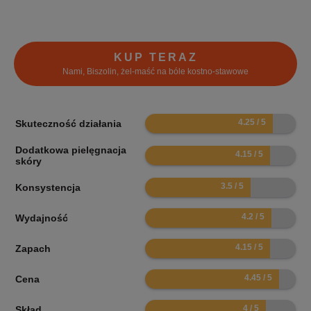
KUP TERAZ
Nami, Biszolin, żel-maść na bóle kostno-stawowe
8.5
Skuteczność działania
Dodatkowa pielęgnacja
8.3
skóry
7
Konsystencja
8.4
Wydajność
8.3
Zapach
8.9
Cena
8
Skład