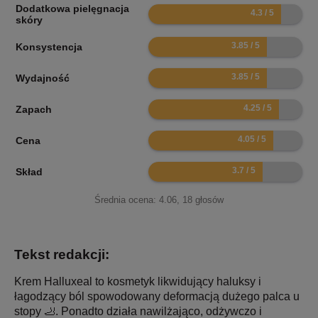
Dodatkowa pielęgnacja
8.6
skóry
7.7
Konsystencja
7.7
Wydajność
8.5
Zapach
8.1
Cena
7.4
Skład
Średnia ocena:
4.06
,
18
głosów
Tekst redakcji:
Krem Halluxeal to kosmetyk likwidujący haluksy i
łagodzący ból spowodowany deformacją dużego palca u
stopy 🦶. Ponadto działa nawilżająco, odżywczo i