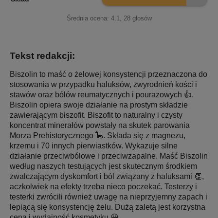
Średnia ocena:
4.1
,
28
głosów
Tekst redakcji:
Biszolin to maść o żelowej konsystencji przeznaczona do
stosowania w przypadku haluksów, zwyrodnień kości i
stawów oraz bólów reumatycznych i pourazowych 👍.
Biszolin opiera swoje działanie na prostym składzie
zawierającym biszofit. Biszofit to naturalny i czysty
koncentrat minerałów powstały na skutek parowania
Morza Prehistorycznego 🦕. Składa się z magnezu,
krzemu i 70 innych pierwiastków. Wykazuje silne
działanie przeciwbólowe i przeciwzapalne. Maść Biszolin
według naszych testujących jest skutecznym środkiem
zwalczającym dyskomfort i ból związany z haluksami 👏,
aczkolwiek na efekty trzeba nieco poczekać. Testerzy i
testerki zwrócili również uwagę na nieprzyjemny zapach i
lepiącą się konsystencję żelu. Dużą zaletą jest korzystna
cena i wydajność kosmetyku 😀.