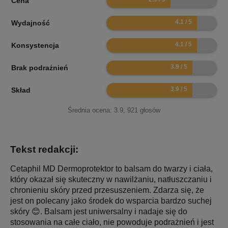
Cena
8.2
Wydajność
8.2
Konsystencja
7.8
Brak podrażnień
7.8
Skład
Średnia ocena:
3.9
,
921
głosów
Tekst redakcji:
Cetaphil MD Dermoprotektor to balsam do twarzy i ciała,
który okazał się skuteczny w nawilżaniu, natłuszczaniu i
chronieniu skóry przed przesuszeniem. Zdarza się, że
jest on polecany jako środek do wsparcia bardzo suchej
skóry 😊. Balsam jest uniwersalny i nadaje się do
stosowania na całe ciało, nie powoduje podrażnień i jest