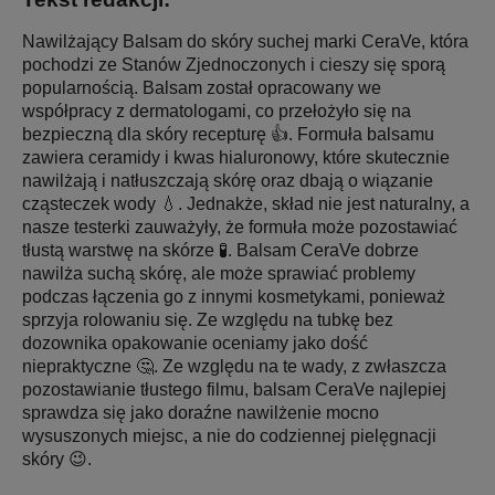
Nawilżający Balsam do skóry suchej marki CeraVe, która
pochodzi ze Stanów Zjednoczonych i cieszy się sporą
popularnością. Balsam został opracowany we
współpracy z dermatologami, co przełożyło się na
bezpieczną dla skóry recepturę 👍. Formuła balsamu
zawiera ceramidy i kwas hialuronowy, które skutecznie
nawilżają i natłuszczają skórę oraz dbają o wiązanie
cząsteczek wody 💧. Jednakże, skład nie jest naturalny, a
nasze testerki zauważyły, że formuła może pozostawiać
tłustą warstwę na skórze 🧪. Balsam CeraVe dobrze
nawilża suchą skórę, ale może sprawiać problemy
podczas łączenia go z innymi kosmetykami, ponieważ
sprzyja rolowaniu się. Ze względu na tubkę bez
dozownika opakowanie oceniamy jako dość
niepraktyczne 🤔. Ze względu na te wady, z zwłaszcza
pozostawianie tłustego filmu, balsam CeraVe najlepiej
sprawdza się jako doraźne nawilżenie mocno
wysuszonych miejsc, a nie do codziennej pielęgnacji
skóry 😉.