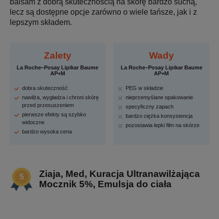
balsam z dobrą skutecznością na skórę bardzo suchą,
lecz są dostępne opcje zarówno o wiele tańsze, jak i z
lepszym składem.
Zalety
Wady
La Roche–Posay Lipikar Baume
La Roche–Posay Lipikar Baume
AP+M
AP+M
dobra skuteczność
PEG w składzie
nawilża, wygładza i chroni skórę
nieprzemyślane opakowanie
przed przesuszeniem
specyficzny zapach
pierwsze efekty są szybko
bardzo ciężka konsystencja
widoczne
pozostawia lepki film na skórze
bardzo wysoka cena
Ziaja, Med, Kuracja Ultranawilżająca
Mocznik 5%, Emulsja do ciała