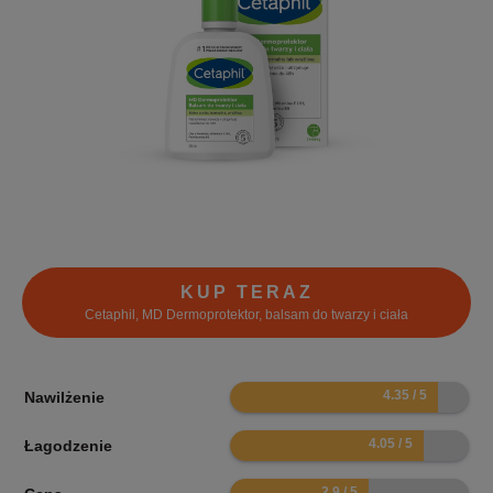
KUP TERAZ
Cetaphil, MD Dermoprotektor, balsam do twarzy i ciała
8.7
Nawilżenie
8.1
Łagodzenie
5.8