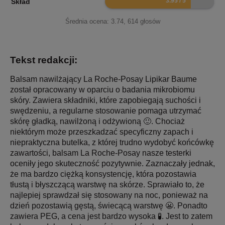
Skład
Średnia ocena:
3.74
,
614
głosów
Tekst redakcji:
Balsam nawilżający La Roche-Posay Lipikar Baume
został opracowany w oparciu o badania mikrobiomu
skóry. Zawiera składniki, które zapobiegają suchości i
swędzeniu, a regularne stosowanie pomaga utrzymać
skórę gładką, nawilżoną i odżywioną 🙂. Chociaż
niektórym może przeszkadzać specyficzny zapach i
niepraktyczna butelka, z której trudno wydobyć końcówkę
zawartości, balsam La Roche-Posay nasze testerki
oceniły jego skuteczność pozytywnie. Zaznaczały jednak,
że ma bardzo ciężką konsystencję, która pozostawia
tłustą i błyszczącą warstwę na skórze. Sprawiało to, że
najlepiej sprawdzał się stosowany na noc, ponieważ na
dzień pozostawią gęstą, świecącą warstwę 😬. Ponadto
zawiera PEG, a cena jest bardzo wysoka 🧪. Jest to zatem