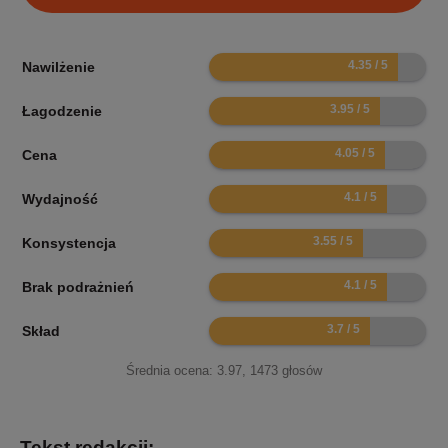
8.7
Nawilżenie
7.9
Łagodzenie
8.1
Cena
8.2
Wydajność
7.1
Konsystencja
8.2
Brak podrażnień
7.4
Skład
Średnia ocena:
3.97
,
1473
głosów
Tekst redakcji: