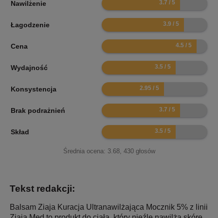
Nawilżenie
7.8
Łagodzenie
9
Cena
7
Wydajność
5.9
Konsystencja
7.4
Brak podrażnień
7
Skład
Średnia ocena:
3.68
,
430
głosów
Tekst redakcji:
Balsam Ziaja Kuracja Ultranawilżająca Mocznik 5% z linii
Ziaja Med to produkt do ciała, który nieźle nawilża skórę.