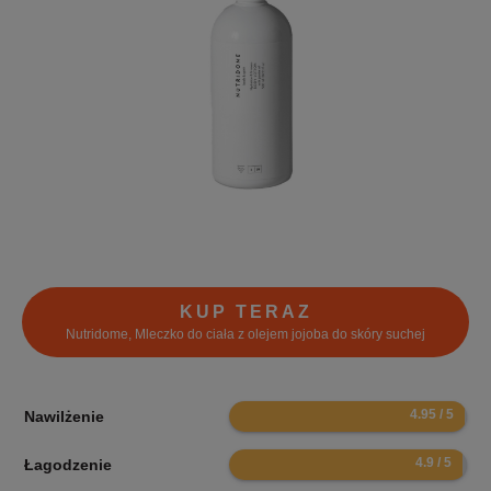
KUP TERAZ
Nutridome, Mleczko do ciała z olejem jojoba do skóry suchej
9.9
Nawilżenie
9.8
Łagodzenie