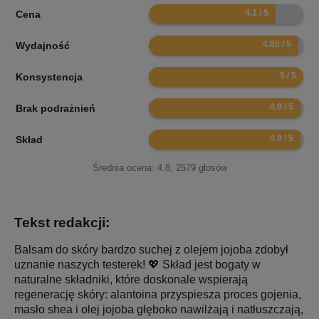
8.2
Cena
9.7
Wydajność
10
Konsystencja
9.8
Brak podrażnień
9.8
Skład
Średnia ocena:
4.8
,
2579
głosów
Tekst redakcji:
Balsam do skóry bardzo suchej z olejem jojoba zdobył
uznanie naszych testerek! 💖 Skład jest bogaty w
naturalne składniki, które doskonale wspierają
regenerację skóry: alantoina przyspiesza proces gojenia,
masło shea i olej jojoba głęboko nawilżają i natłuszczają,