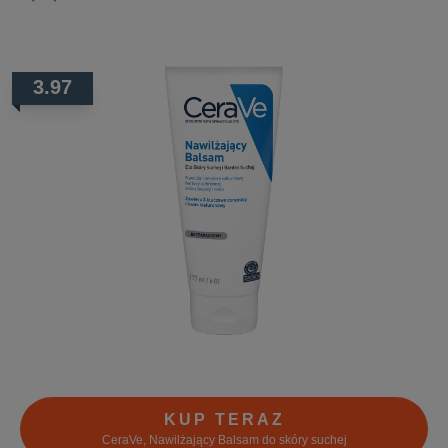
3.97
KUP TERAZ
CeraVe, Nawilżający Balsam do skóry suchej