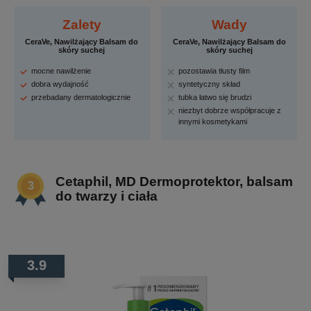
Zalety
Wady
CeraVe, Nawilżający Balsam do
CeraVe, Nawilżający Balsam do
skóry suchej
skóry suchej
mocne nawilżenie
pozostawia tłusty film
dobra wydajność
syntetyczny skład
przebadany dermatologicznie
tubka łatwo się brudzi
niezbyt dobrze współpracuje z
innymi kosmetykami
Cetaphil, MD Dermoprotektor, balsam
do twarzy i ciała
3.9