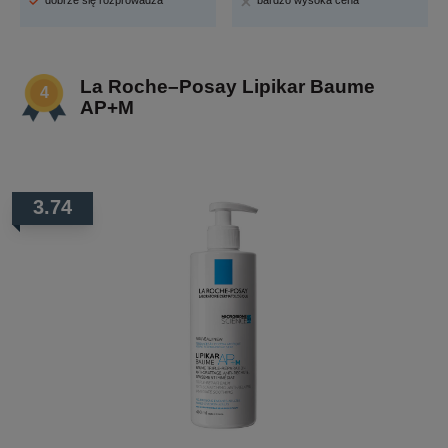
dobrze się rozprowadza
bardzo wysoka cena
La Roche–Posay Lipikar Baume
AP+M
3.74