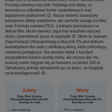
Emulsja zawiera mocznik i fizjologiczne lipidy, co
pozwala na odbudowę barier naskórkowych oraz
łagodzenie podrażnień 😉. Nasze testerki zauważyły
pozytywne efekty nawilżenia, ale zwróciły uwagę na kilka
wad. Formuła zawiera PEG, a balsam pozostawia na
skórze film. Może również zapychać wrażliwe obszary
skóry i powodować przez to wypryski 😞. Mimo to, balsam
Ziaja Kuracja Ultranawilżająca Mocznik 5% jest dobrym
kosmetykiem dla osób z delikatną skórą, które potrzebują
subtelnej pielęgnacji. Nie poradzi sobie z każdym
przypadkiem bardzo suchej skóry, ale można dać mu
szansę zanim sięgnie się po balsamy za blisko 100 zł.
Odradzamy jednak stosowanie go na twarz, ze względy
na komedogenność 😓.
Zalety
Wady
Ziaja, Med, Kuracja
Ziaja, Med, Kuracja
Ultranawilżająca Mocznik 5%,
Ultranawilżająca Mocznik 5%,
Emulsja do ciała
Emulsja do ciała
efekt nawilżenia
PEG w składzie