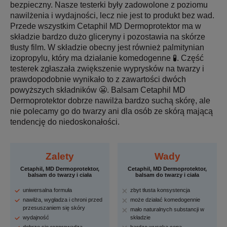
bezpieczny. Nasze testerki były zadowolone z poziomu
nawilżenia i wydajności, lecz nie jest to produkt bez wad.
Przede wszystkim Cetaphil MD Dermoprotektor ma w
składzie bardzo dużo gliceryny i pozostawia na skórze
tłusty film. W składzie obecny jest również palmitynian
izopropylu, który ma działanie komedogenne 🧪. Część
testerek zgłaszała zwiększenie wyprysków na twarzy i
prawdopodobnie wynikało to z zawartości dwóch
powyższych składników 😬. Balsam Cetaphil MD
Dermoprotektor dobrze nawilża bardzo suchą skórę, ale
nie polecamy go do twarzy ani dla osób ze skórą mającą
tendencję do niedoskonałości.
Zalety
Wady
Cetaphil, MD Dermoprotektor,
Cetaphil, MD Dermoprotektor,
balsam do twarzy i ciała
balsam do twarzy i ciała
uniwersalna formuła
zbyt tłusta konsystencja
nawilża, wygładza i chroni przed
może działać komedogennie
przesuszaniem się skóry
mało naturalnych substancji w
wydajność
składzie