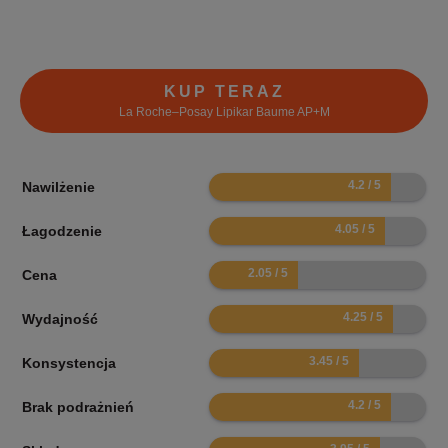
KUP TERAZ
La Roche–Posay Lipikar Baume AP+M
8.4
Nawilżenie
8.1
Łagodzenie
4.1
Cena
8.5
Wydajność
6.9
Konsystencja
8.4
Brak podrażnień
7.9