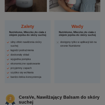
Zalety
Wady
Nutridome, Mleczko do ciała z
Nutridome, Mleczko do ciała z
olejem jojoba do skóry suchej
olejem jojoba do skóry suchej
silny efekt nawilżenia skóry
dostępny tylko w aplikacji lub na
suchej
stronie Nutridome
łagodzi podrażnienia
doskonały skład
wygodna pompka
ekonomiczne opakowanie
przyjemny zapach
szybko się wchłania
bardzo lekka konsystencja
CeraVe, Nawilżający Balsam do skóry
suchej