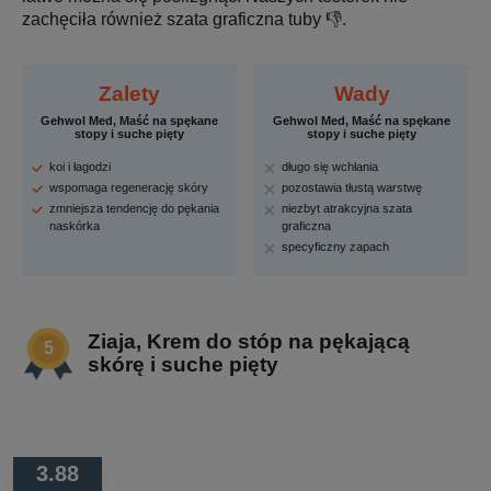
zachęciła również szata graficzna tuby 👎.
Zalety
Wady
Gehwol Med, Maść na spękane
Gehwol Med, Maść na spękane
stopy i suche pięty
stopy i suche pięty
koi i łagodzi
długo się wchłania
wspomaga regenerację skóry
pozostawia tłustą warstwę
zmniejsza tendencję do pękania
niezbyt atrakcyjna szata
naskórka
graficzna
specyficzny zapach
Ziaja, Krem do stóp na pękającą
skórę i suche pięty
3.88