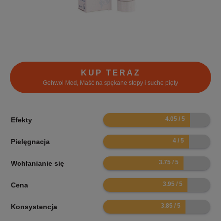
KUP TERAZ
Gehwol Med, Maść na spękane stopy i suche pięty
8.1
Efekty
8
Pielęgnacja
7.5
Wchłanianie się
7.9
Cena
7.7
Konsystencja