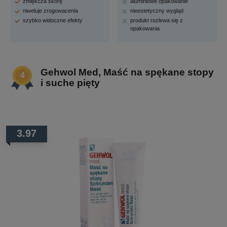
zmiękcza skórę
aluminiowe opakowanie
niweluje zrogowacenia
nieestetyczny wygląd
szybko widoczne efekty
produkt rozlewa się z
opakowania
Gehwol Med, Maść na spękane stopy
i suche pięty
3.97