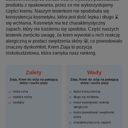
produktu z opakowania, przez co nie wykorzystujemy
części kremu. Naszym testerkom nie spodobała się
konsystencja kosmetyku, która jest dość lepka i długo ⌛
się wchłania. Kosmetyk ma też charakterystyczny
zapach, który nie każdemu się spodoba. Część naszych
testerek zwróciło uwagę, że krem wywołał u nich reakcję
alergiczną w postaci swędzenia skóry 😬, co powodowało
znaczny dyskomfort. Krem Ziaja to pozycja
niskobudżetowa, która zamyka nasz ranking.
Zalety
Wady
Ziaja, Krem do stóp na pękającą
Ziaja, Krem do stóp na pękającą
skórę i suche pięty
skórę i suche pięty
niska cena
lepka konsystencja
nawilża skórę
długo się wchłania
wydajny
może wywoływać reakcje
alergiczne
może powodować swędzenie
skóry
charakterystyczny zapach