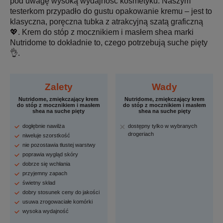
pod uwagę wysoką wydajność kosmetyku. Naszym
testerkom przypadło do gustu opakowanie kremu – jest to
klasyczna, poręczna tubka z atrakcyjną szatą graficzną
💖. Krem do stóp z mocznikiem i masłem shea marki
Nutridome to dokładnie to, czego potrzebują suche pięty
👌.
Zalety
Wady
Nutridome, zmiękczający krem
Nutridome, zmiękczający krem
do stóp z mocznikiem i masłem
do stóp z mocznikiem i masłem
shea na suche pięty
shea na suche pięty
dogłębnie nawilża
dostępny tylko w wybranych
drogeriach
niweluje szorstkość
nie pozostawia tłustej warstwy
poprawia wygląd skóry
dobrze się wchłania
przyjemny zapach
świetny skład
dobry stosunek ceny do jakości
usuwa zrogowaciałe komórki
wysoka wydajność