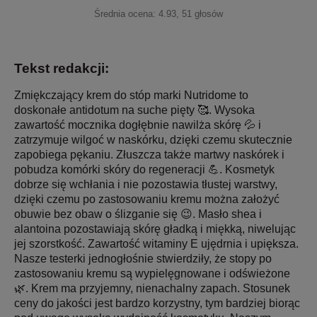
Średnia ocena:
4.93
,
51
głosów
Tekst redakcji:
Zmiękczający krem do stóp marki Nutridome to
doskonałe antidotum na suche pięty 🥰. Wysoka
zawartość mocznika dogłębnie nawilża skórę 💦 i
zatrzymuje wilgoć w naskórku, dzięki czemu skutecznie
zapobiega pękaniu. Złuszcza także martwy naskórek i
pobudza komórki skóry do regeneracji 💪. Kosmetyk
dobrze się wchłania i nie pozostawia tłustej warstwy,
dzięki czemu po zastosowaniu kremu można założyć
obuwie bez obaw o ślizganie się 😉. Masło shea i
alantoina pozostawiają skórę gładką i miękką, niwelując
jej szorstkość. Zawartość witaminy E ujędrnia i upiększa.
Nasze testerki jednogłośnie stwierdziły, że stopy po
zastosowaniu kremu są wypielęgnowane i odświeżone
🌿. Krem ma przyjemny, nienachalny zapach. Stosunek
ceny do jakości jest bardzo korzystny, tym bardziej biorąc