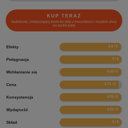
KUP TERAZ
Nutridome, zmiękczający krem do stóp z mocznikiem i masłem shea
na suche pięty
9.8
Efekty
10
Pielęgnacja
9.9
Wchłanianie się
9.5
Cena
9.9
Konsystencja
9.9
Wydajność
10
Skład