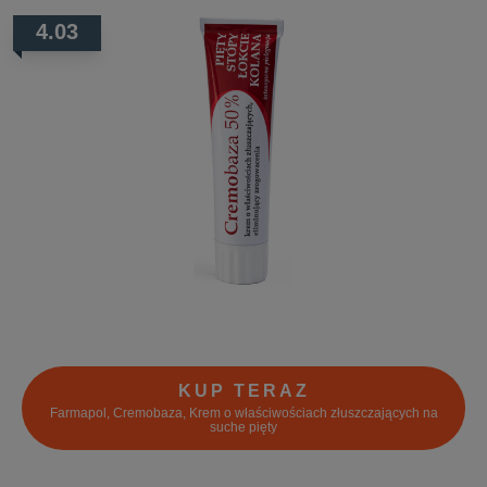
4.03
KUP TERAZ
Farmapol, Cremobaza, Krem o właściwościach złuszczających na
suche pięty