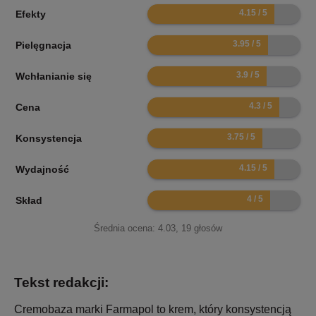
8.3
Efekty
7.9
Pielęgnacja
7.8
Wchłanianie się
8.6
Cena
7.5
Konsystencja
8.3
Wydajność
8
Skład
Średnia ocena:
4.03
,
19
głosów
Tekst redakcji:
Cremobaza marki Farmapol to krem, który konsystencją