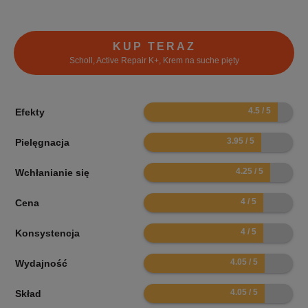
KUP TERAZ
Scholl, Active Repair K+, Krem na suche pięty
9
Efekty
7.9
Pielęgnacja
8.5
Wchłanianie się
8
Cena
8
Konsystencja
8.1
Wydajność
8.1
Skład