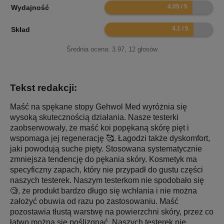
8.1
Wydajność
8.2
Skład
Średnia ocena:
3.97
,
12
głosów
Tekst redakcji:
Maść na spękane stopy Gehwol Med wyróżnia się
wysoką skutecznością działania. Nasze testerki
zaobserwowały, że maść koi popękaną skórę pięt i
wspomaga jej regenerację 🥰. Łagodzi także dyskomfort,
jaki powodują suche pięty. Stosowana systematycznie
zmniejsza tendencję do pękania skóry. Kosmetyk ma
specyficzny zapach, który nie przypadł do gustu części
naszych testerek. Naszym testerkom nie spodobało się
🧐, że produkt bardzo długo się wchłania i nie można
założyć obuwia od razu po zastosowaniu. Maść
pozostawia tłustą warstwę na powierzchni skóry, przez co
łatwo można się poślizgnąć. Naszych testerek nie