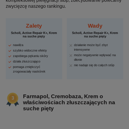
kompleksowej pielęgnacji stóp, zdecydowanie polecamy
zwycięzcę naszego rankingu.
Zalety
Wady
Scholl, Active Repair K+, Krem
Scholl, Active Repair K+, Krem
na suche pięty
na suche pięty
nawilża
działanie może być zbyt
intensywne
szybko widoczne efekty
może negatywnie wpływać na
zapobiega pękaniu skóry
dłonie
działa złuszczająco
nie nadaje się do całych stóp
pomaga zmiękczyć
zrogowaciały naskórek
Farmapol, Cremobaza, Krem o
właściwościach złuszczających na
suche pięty