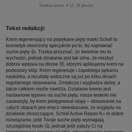
Średnia ocena:
4.12
,
29
głosów
Tekst redakcji:
Krem regenerujący na popękane pięty marki Scholl to
kosmetyk stworzony specjalnie po to, by naprawiać
suche pięty 👍. Trzeba przyznać, że świetnie mu to
wychodzi, jednak działanie jest tak silne, że niezbyt
dobrze wpływa na dłonie 😞, którymi aplikujemy krem na
podeszwy stóp. Krem regeneruje i zapobiega pękaniu
naskórka, a rezultaty widoczne są już po kilku dniach
regularnego stosowania. Zmiękcza i wygładza skórę, a
także całkiem nieźle nawilża. Działanie kremu jest
nastawione typowo na suche pięty, nasze testerki nie
zauważyły, by krem pielęgnował stopy – stosowanie na
całych stopach jest wręcz niewskazane, ze względu na
działanie złuszczające. Scholl Active Repair K+ to dobre
rozwiązanie, jeśli Twoje suche pięty wymagają
szczególnej troski 🤔, jednak jeśli zależy Ci na