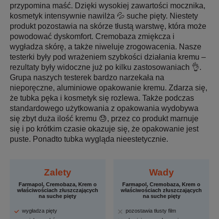
przypomina maść. Dzięki wysokiej zawartości mocznika,
kosmetyk intensywnie nawilża 💦 suche pięty. Niestety
produkt pozostawia na skórze tłustą warstwę, która może
powodować dyskomfort. Cremobaza zmiękcza i
wygładza skórę, a także niweluje zrogowacenia. Nasze
testerki były pod wrażeniem szybkości działania kremu –
rezultaty były widoczne już po kilku zastosowaniach 👌.
Grupa naszych testerek bardzo narzekała na
nieporęczne, aluminiowe opakowanie kremu. Zdarza się,
że tubka pęka i kosmetyk się rozlewa. Także podczas
standardowego użytkowania z opakowania wydobywa
się zbyt duża ilość kremu 😓, przez co produkt marnuje
się i po krótkim czasie okazuje się, że opakowanie jest
puste. Ponadto tubka wygląda nieestetycznie.
Zalety
Wady
Farmapol, Cremobaza, Krem o
Farmapol, Cremobaza, Krem o
właściwościach złuszczających
właściwościach złuszczających
na suche pięty
na suche pięty
wygładza pięty
pozostawia tłusty film