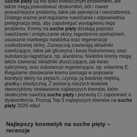
Suche pięty
są nie tylko estetycznym problemem, ale
także mogą powodować dyskomfort, ból i nawet
poważniejsze problemy, takie jak pęknięcia i owrzodzenia.
Dlatego ważne jest regularne nawilżanie i odpowiednia
pielęgnacja stóp, aby zapobiegać wystąpieniu tego
problemu. Kremy na
suche pięty
działają poprzez
nawilżanie i zmiękczanie skóry, łagodzenie podrażnień,
usuwanie martwego naskórka oraz regenerację
uszkodzonej skóry. Zazwyczaj zawierają składniki
nawilżające, takie jak gliceryna i kwas hialuronowy, oraz
substancje łagodzące, np. alantoina. Niektóre kremy mogą
także zawierać składniki złuszczające, jak kwas
salicylowy, oraz substancje regenerujące, np. witaminę E.
Regularne stosowanie kremu pomaga w poprawie
kondycji skóry na piętach, czyniąc ją bardziej miękką,
gładką i elastyczną. Z pomocą naszych testerek
stworzyliśmy zestawienie najlepszych kremów, które
skutecznie nawilżą
suche pięty
i pozwolą Ci zapomnieć o
dyskomforcie. Poznaj Top 5 najlepszych kremów na
suche
pięty
2026 roku!
Najlepszy kosmetyk na suche pięty –
recenzje