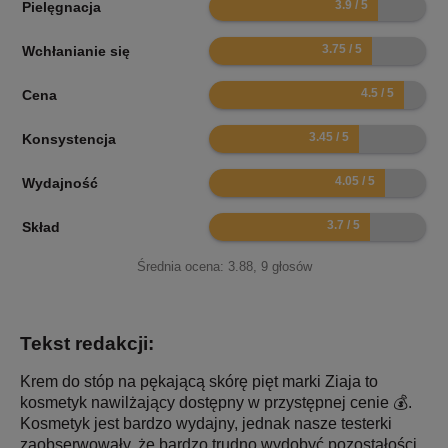
Pielęgnacja
7.5
Wchłanianie się
9
Cena
6.9
Konsystencja
8.1
Wydajność
7.4
Skład
Średnia ocena:
3.88
,
9
głosów
Tekst redakcji:
Krem do stóp na pękającą skórę pięt marki Ziaja to
kosmetyk nawilżający dostępny w przystępnej cenie 💰.
Kosmetyk jest bardzo wydajny, jednak nasze testerki
zaobserwowały, że bardzo trudno wydobyć pozostałości