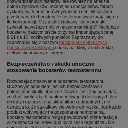
doświadczeniach testerów, ale również na analizie
opinii użytkowników, recenzjach specjalistów, forach
dyskusyjnych oraz porównywarkach cen. W naszym
przekonaniu te boostery testosteronu wyróżniają się na
tle konkurencji. Czy jesteś ciekawy, który produkt
uzyskał najwyższe noty w naszym rankingu? Najlepszy
booster w naszym teście otrzymał imponującą ocenę
9,61 na 10 możliwych punktów! Zapraszamy do
zapoznania się z naszym
rankingiem najlepszych
boosterów testosteronu
i odkrycia, który z nich został
niekwestionowanym liderem.
Bezpieczeństwo i skutki uboczne
stosowania boosterów testosteronu
Rozważając stosowanie boosterów testosteronu,
kluczowym aspektem jest ich bezpieczeństwo i
potencjalne skutki uboczne. Ważne jest, aby pamiętać,
że choć wiele z tych suplementów jest dostępnych bez
recepty i opiera się na składnikach naturalnych, nie
oznacza to, że są całkowicie wolne od ryzyka. Jak każdy
produkt wpływający na gospodarkę hormonalną,
boostery testosteronu mogą powodować różne reakcje
w zależności od indywidualnych cech organizmu. Do
najczęściej zgłaszanych skutków ubocznych należą