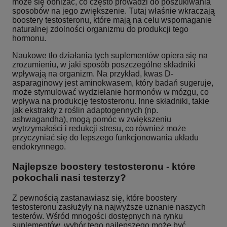
może się obniżać, co często prowadzi do poszukiwania
sposobów na jego zwiększenie. Tutaj właśnie wkraczają
boostery testosteronu, które mają na celu wspomaganie
naturalnej zdolności organizmu do produkcji tego
hormonu.
Naukowe tło działania tych suplementów opiera się na
zrozumieniu, w jaki sposób poszczególne składniki
wpływają na organizm. Na przykład, kwas D-
asparaginowy jest aminokwasem, który badań sugeruje,
może stymulować wydzielanie hormonów w mózgu, co
wpływa na produkcję testosteronu. Inne składniki, takie
jak ekstrakty z roślin adaptogennych (np.
ashwagandha), mogą pomóc w zwiększeniu
wytrzymałości i redukcji stresu, co również może
przyczyniać się do lepszego funkcjonowania układu
endokrynnego.
Najlepsze boostery testosteronu - które
pokochali nasi testerzy?
Z pewnością zastanawiasz się, które boostery
testosteronu zasłużyły na najwyższe uznanie naszych
testerów. Wśród mnogości dostępnych na rynku
suplementów, wybór tego najlepszego może być