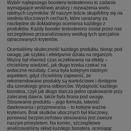
Wybór najlepszego boostera testosteronu to zadanie
wymagające wnikliwej analizy i rozważenia wielu
istotnych czynników. W naszym teście skupiliśmy się na
siedmiu kluczowych cechach, które uważamy za
niezbędne do dokładnego ocenienia każdego z
produktów. Każdy booster testosteronu został przez nas
szczegółowo przeanalizowany według tych specjalnie
opracowanych kryteriów.
Ocenialiśmy skuteczność każdego produktu, biorąc pod
uwagę, jak szybko i efektywnie działa na organizm.
Ważny był również czas oczekiwania na efekty –
chcieliśmy wiedzieć, jak długo trzeba czekać na
widoczne rezultaty. Cena była kolejnym istotnym
aspektem, gdyż chcieliśmy zapewnić, że
rekomendowane produkty są wartościowe i dostępne
dla szerokiego grona odbiorców. Wydajność każdego
boostera, czyli jak długo starcza jedno opakowanie przy
zalecanej dawce, także była brana pod uwagę.
Stosowanie produktu – jego formuła, łatwość
dawkowania i przyjmowania – to kolejne ważne
kryterium. Brak skutków ubocznych był kluczowy,
ponieważ bezpieczeństwo stosowania jest zawsze
naszym priorytetem. Na koniec, szczegółowo
analizowaliśmy skład każdego boostera, oceniając