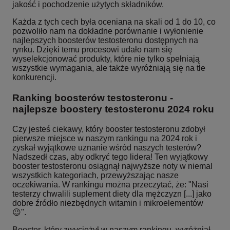
jakość i pochodzenie użytych składników.
Każda z tych cech była oceniana na skali od 1 do 10, co
pozwoliło nam na dokładne porównanie i wyłonienie
najlepszych boosterów testosteronu dostępnych na
rynku. Dzięki temu procesowi udało nam się
wyselekcjonować produkty, które nie tylko spełniają
wszystkie wymagania, ale także wyróżniają się na tle
konkurencji.
Ranking boosterów testosteronu -
najlepsze boostery testosteronu 2024 roku
Czy jesteś ciekawy, który booster testosteronu zdobył
pierwsze miejsce w naszym rankingu na 2024 rok i
zyskał wyjątkowe uznanie wśród naszych testerów?
Nadszedł czas, aby odkryć tego lidera! Ten wyjątkowy
booster testosteronu osiągnął najwyższe noty w niemal
wszystkich kategoriach, przewyższając nasze
oczekiwania. W rankingu można przeczytać, że: "Nasi
testerzy chwalili suplement diety dla mężczyzn [...] jako
dobre źródło niezbędnych witamin i mikroelementów
😉".
Booster, który zwyciężył w naszym rankingu, wyróżniał