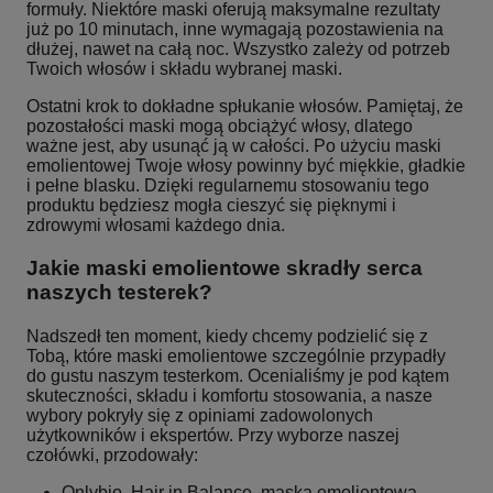
formuły. Niektóre maski oferują maksymalne rezultaty
już po 10 minutach, inne wymagają pozostawienia na
dłużej, nawet na całą noc. Wszystko zależy od potrzeb
Twoich włosów i składu wybranej maski.
Ostatni krok to dokładne spłukanie włosów. Pamiętaj, że
pozostałości maski mogą obciążyć włosy, dlatego
ważne jest, aby usunąć ją w całości. Po użyciu maski
emolientowej Twoje włosy powinny być miękkie, gładkie
i pełne blasku. Dzięki regularnemu stosowaniu tego
produktu będziesz mogła cieszyć się pięknymi i
zdrowymi włosami każdego dnia.
Jakie maski emolientowe skradły serca
naszych testerek?
Nadszedł ten moment, kiedy chcemy podzielić się z
Tobą, które maski emolientowe szczególnie przypadły
do gustu naszym testerkom. Ocenialiśmy je pod kątem
skuteczności, składu i komfortu stosowania, a nasze
wybory pokryły się z opiniami zadowolonych
użytkowników i ekspertów. Przy wyborze naszej
czołówki, przodowały:
Onlybio, Hair in Balance, maska emolientowa