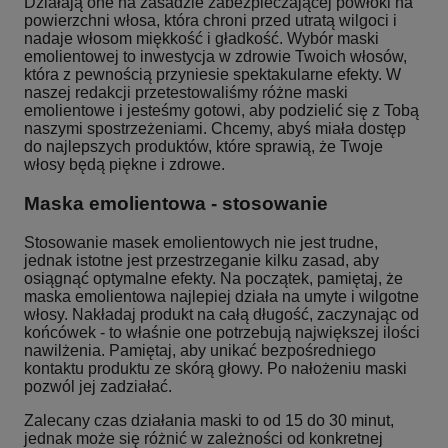
Działają one na zasadzie zabezpieczającej powłoki na
powierzchni włosa, która chroni przed utratą wilgoci i
nadaje włosom miękkość i gładkość. Wybór maski
emolientowej to inwestycja w zdrowie Twoich włosów,
która z pewnością przyniesie spektakularne efekty. W
naszej redakcji przetestowaliśmy różne maski
emolientowe i jesteśmy gotowi, aby podzielić się z Tobą
naszymi spostrzeżeniami. Chcemy, abyś miała dostęp
do najlepszych produktów, które sprawią, że Twoje
włosy będą piękne i zdrowe.
Maska emolientowa - stosowanie
Stosowanie masek emolientowych nie jest trudne,
jednak istotne jest przestrzeganie kilku zasad, aby
osiągnąć optymalne efekty. Na początek, pamiętaj, że
maska emolientowa najlepiej działa na umyte i wilgotne
włosy. Nakładaj produkt na całą długość, zaczynając od
końcówek - to właśnie one potrzebują największej ilości
nawilżenia. Pamiętaj, aby unikać bezpośredniego
kontaktu produktu ze skórą głowy. Po nałożeniu maski
pozwól jej zadziałać.
Zalecany czas działania maski to od 15 do 30 minut,
jednak może się różnić w zależności od konkretnej