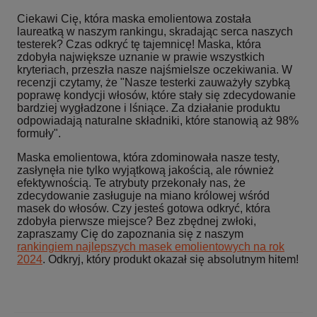
Ciekawi Cię, która maska emolientowa została
laureatką w naszym rankingu, skradając serca naszych
testerek? Czas odkryć tę tajemnicę! Maska, która
zdobyła największe uznanie w prawie wszystkich
kryteriach, przeszła nasze najśmielsze oczekiwania. W
recenzji czytamy, że "Nasze testerki zauważyły szybką
poprawę kondycji włosów, które stały się zdecydowanie
bardziej wygładzone i lśniące. Za działanie produktu
odpowiadają naturalne składniki, które stanowią aż 98%
formuły".
Maska emolientowa, która zdominowała nasze testy,
zasłynęła nie tylko wyjątkową jakością, ale również
efektywnością. Te atrybuty przekonały nas, że
zdecydowanie zasługuje na miano królowej wśród
masek do włosów. Czy jesteś gotowa odkryć, która
zdobyła pierwsze miejsce? Bez zbędnej zwłoki,
zapraszamy Cię do zapoznania się z naszym
rankingiem najlepszych masek emolientowych na rok
2024
. Odkryj, który produkt okazał się absolutnym hitem!