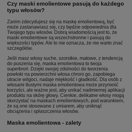
Czy maski emolientowe pasują do każdego
typu włosów?
Zanim zdecydujesz się na maskę emolientową, być
może zastanawiasz się, czy będzie odpowiednia dla
Twojego typu włosów. Dobrą wiadomością jest to, że
maski emolientowe są wszechstronne i pasują do
większości typów. Ale to nie oznacza, że nie warto znać
szczegółów.
Jeśli masz włosy suche, szorstkie, matowe, z tendencją
do puszenia się, maska emolientowa to twoja
superbroń. Dzięki swojej zdolności do tworzenia
powłoki na powierzchni włosa chroni go, zapobiega
utracie wilgoci, nadaje miękkość i gładkość. Dla osób z
włosami tłustymi maska emolientowa może przynieść
korzyści, ale ważne jest, aby unikać nadmiernej aplikacji
produktu na skórę głowy. Cienkie, delikatne włosy mogą
skorzystać na maskach emolientowych, pod warunkiem,
że są one stosowane z umiarem, aby uniknąć
obciążenia i spłaszczenia włosów.
Maska emolientowa - zalety