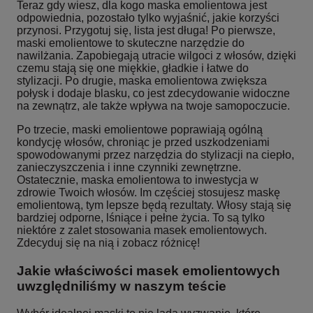
Teraz gdy wiesz, dla kogo maska emolientowa jest
odpowiednia, pozostało tylko wyjaśnić, jakie korzyści
przynosi. Przygotuj się, lista jest długa! Po pierwsze,
maski emolientowe to skuteczne narzędzie do
nawilżania. Zapobiegają utracie wilgoci z włosów, dzięki
czemu stają się one miękkie, gładkie i łatwe do
stylizacji. Po drugie, maska emolientowa zwiększa
połysk i dodaje blasku, co jest zdecydowanie widoczne
na zewnątrz, ale także wpływa na twoje samopoczucie.
Po trzecie, maski emolientowe poprawiają ogólną
kondycję włosów, chroniąc je przed uszkodzeniami
spowodowanymi przez narzędzia do stylizacji na ciepło,
zanieczyszczenia i inne czynniki zewnętrzne.
Ostatecznie, maska emolientowa to inwestycja w
zdrowie Twoich włosów. Im częściej stosujesz maskę
emolientową, tym lepsze będą rezultaty. Włosy stają się
bardziej odporne, lśniące i pełne życia. To są tylko
niektóre z zalet stosowania masek emolientowych.
Zdecyduj się na nią i zobacz różnicę!
Jakie właściwości masek emolientowych
uwzględniliśmy w naszym teście