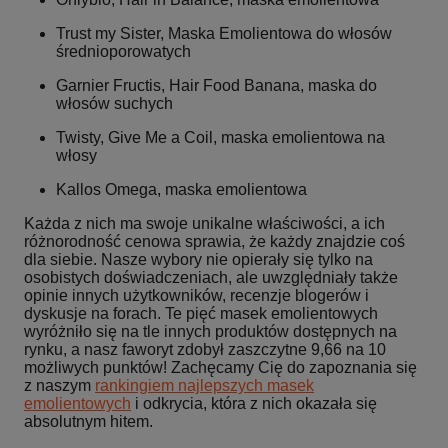
Trust my Sister, Maska Emolientowa do włosów
średnioporowatych
Garnier Fructis, Hair Food Banana, maska do
włosów suchych
Twisty, Give Me a Coil, maska emolientowa na
włosy
Kallos Omega, maska emolientowa
Każda z nich ma swoje unikalne właściwości, a ich
różnorodność cenowa sprawia, że każdy znajdzie coś
dla siebie. Nasze wybory nie opierały się tylko na
osobistych doświadczeniach, ale uwzględniały także
opinie innych użytkowników, recenzje blogerów i
dyskusje na forach. Te pięć masek emolientowych
wyróżniło się na tle innych produktów dostępnych na
rynku, a nasz faworyt zdobył zaszczytne 9,66 na 10
możliwych punktów! Zachęcamy Cię do zapoznania się
z naszym
rankingiem najlepszych masek
emolientowych
i odkrycia, która z nich okazała się
absolutnym hitem.