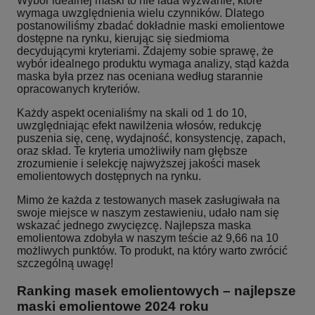
Wybór idealnej maski to nie lada wyzwanie, które
wymaga uwzględnienia wielu czynników. Dlatego
postanowiliśmy zbadać dokładnie maski emolientowe
dostępne na rynku, kierując się siedmioma
decydującymi kryteriami. Zdajemy sobie sprawę, że
wybór idealnego produktu wymaga analizy, stąd każda
maska była przez nas oceniana według starannie
opracowanych kryteriów.
Każdy aspekt ocenialiśmy na skali od 1 do 10,
uwzględniając efekt nawilżenia włosów, redukcję
puszenia się, cenę, wydajność, konsystencję, zapach,
oraz skład. Te kryteria umożliwiły nam głębsze
zrozumienie i selekcję najwyższej jakości masek
emolientowych dostępnych na rynku.
Mimo że każda z testowanych masek zasługiwała na
swoje miejsce w naszym zestawieniu, udało nam się
wskazać jednego zwycięzcę. Najlepsza maska
emolientowa zdobyła w naszym teście aż 9,66 na 10
możliwych punktów. To produkt, na który warto zwrócić
szczególną uwagę!
Ranking masek emolientowych – najlepsze
maski emolientowe 2024 roku