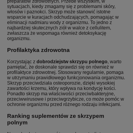
preparatów zdrowotnych. Przede wszystkim, w
sytuacjach, kiedy zmagamy się z problemami skóry,
włosów i paznokci. Skrzyp może stanowić istotne
wsparcie w kuracjach odchudzających, pomagając w
eliminacji nadmiaru wody z organizmu. To jedno z
najbardziej skutecznych ziół w walce z cellulitem,
zwłaszcza że wspomaga również detoksykację
organizmu.
Profilaktyka zdrowotna
Korzystając z
dobrodziejstw skrzypu polnego
, warto
pamiętać, że doskonale sprawdzi się on również w
profilaktyce zdrowotnej. Stosowany regularnie, pomaga
w utrzymaniu prawidłowego funkcjonowania organizmu.
Skrzyp przeciwdziała osteoporozie, dzięki wysokiej
zawartości krzemu, który wpływa na kondycję kości.
Ponadto skrzyp ma właściwości przeciwbakteryjne,
przeciwwirusowe i przeciwgrzybicze, co może pomóc w
ochronie organizmu przed różnego rodzaju infekcjami.
Ranking suplementów ze skrzypem
polnym