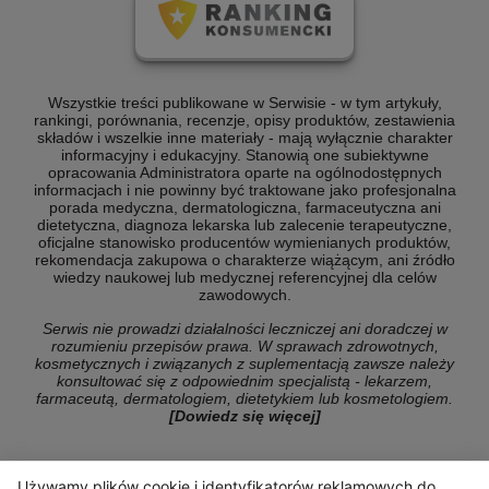
Wszystkie treści publikowane w Serwisie - w tym artykuły,
rankingi, porównania, recenzje, opisy produktów, zestawienia
składów i wszelkie inne materiały - mają wyłącznie charakter
informacyjny i edukacyjny. Stanowią one subiektywne
opracowania Administratora oparte na ogólnodostępnych
informacjach i nie powinny być traktowane jako profesjonalna
porada medyczna, dermatologiczna, farmaceutyczna ani
dietetyczna, diagnoza lekarska lub zalecenie terapeutyczne,
oficjalne stanowisko producentów wymienianych produktów,
rekomendacja zakupowa o charakterze wiążącym, ani źródło
wiedzy naukowej lub medycznej referencyjnej dla celów
zawodowych.
Serwis nie prowadzi działalności leczniczej ani doradczej w
rozumieniu przepisów prawa. W sprawach zdrowotnych,
kosmetycznych i związanych z suplementacją zawsze należy
konsultować się z odpowiednim specjalistą - lekarzem,
farmaceutą, dermatologiem, dietetykiem lub kosmetologiem.
[Dowiedz się więcej]
Używamy plików cookie i identyfikatorów reklamowych do