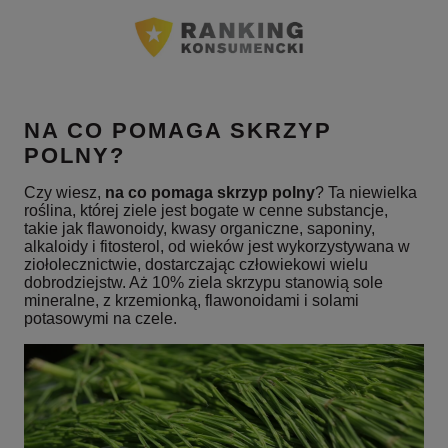
NA CO POMAGA SKRZYP
POLNY?
Czy wiesz,
na co pomaga skrzyp polny
? Ta niewielka
roślina, której ziele jest bogate w cenne substancje,
takie jak flawonoidy, kwasy organiczne, saponiny,
alkaloidy i fitosterol, od wieków jest wykorzystywana w
ziołolecznictwie, dostarczając człowiekowi wielu
dobrodziejstw. Aż 10% ziela skrzypu stanowią sole
mineralne, z krzemionką, flawonoidami i solami
potasowymi na czele.