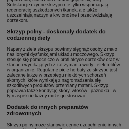
Substancje czynne skrzypu nie tylko wspomagają
regenerację uszkodzonych tkanek, ale także
uszczelniają naczynia krwionośne i przeciwdziałają
obrzękom.
Skrzyp polny - doskonały dodatek do
codziennej diety
Napary z ziela skrzypu powinny sięgnąć osoby z mało
nasilonymi dysfunkcjami układu moczowego. Skrzyp
stosuje się pomocniczo w profilaktyce obrzęków oraz w
stanach wynikających z zatrzymania wody i elektrolitów
w organizmie. Regularne picie herbaty ze skrzypu jest
zalecane także w przebiegu niektórych schorzeń
skórnych, które wynikają z nagromadzenia się
szkodliwych produktów przemiany materii. Skrzyp
poprawia także kondycję skóry, włosów i paznokci - w
tym aspekcie każdy może go stosować.
Dodatek do innych preparatów
zdrowotnych
Skrzyp polny może stanowić cenne uzupełnienie innych