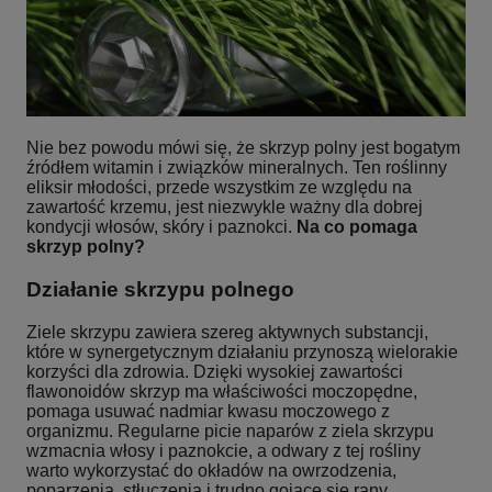
Nie bez powodu mówi się, że skrzyp polny jest bogatym
źródłem witamin i związków mineralnych. Ten roślinny
eliksir młodości, przede wszystkim ze względu na
zawartość krzemu, jest niezwykle ważny dla dobrej
kondycji włosów, skóry i paznokci.
Na co pomaga
skrzyp polny?
Działanie skrzypu polnego
Ziele skrzypu zawiera szereg aktywnych substancji,
które w synergetycznym działaniu przynoszą wielorakie
korzyści dla zdrowia. Dzięki wysokiej zawartości
flawonoidów skrzyp ma właściwości moczopędne,
pomaga usuwać nadmiar kwasu moczowego z
organizmu. Regularne picie naparów z ziela skrzypu
wzmacnia włosy i paznokcie, a odwary z tej rośliny
warto wykorzystać do okładów na owrzodzenia,
poparzenia, stłuczenia i trudno gojące się rany.