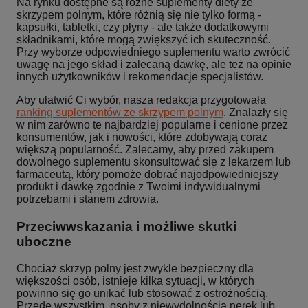
Na rynku dostępne są różne suplementy diety ze
skrzypem polnym, które różnią się nie tylko formą -
kapsułki, tabletki, czy płyny - ale także dodatkowymi
składnikami, które mogą zwiększyć ich skuteczność.
Przy wyborze odpowiedniego suplementu warto zwrócić
uwagę na jego skład i zalecaną dawkę, ale też na opinie
innych użytkowników i rekomendacje specjalistów.
Aby ułatwić Ci wybór, nasza redakcja przygotowała
ranking suplementów ze skrzypem polnym
. Znalazły się
w nim zarówno te najbardziej popularne i cenione przez
konsumentów, jak i nowości, które zdobywają coraz
większą popularność. Zalecamy, aby przed zakupem
dowolnego suplementu skonsultować się z lekarzem lub
farmaceutą, który pomoże dobrać najodpowiedniejszy
produkt i dawkę zgodnie z Twoimi indywidualnymi
potrzebami i stanem zdrowia.
Przeciwwskazania i możliwe skutki
uboczne
Chociaż skrzyp polny jest zwykle bezpieczny dla
większości osób, istnieje kilka sytuacji, w których
powinno się go unikać lub stosować z ostrożnością.
Przede wszystkim, osoby z niewydolnością nerek lub