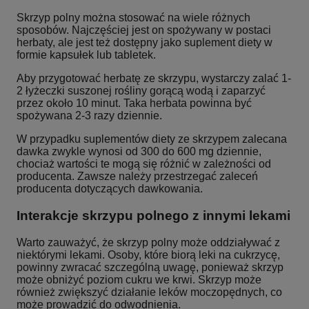
Skrzyp polny można stosować na wiele różnych
sposobów. Najczęściej jest on spożywany w postaci
herbaty, ale jest też dostępny jako suplement diety w
formie kapsułek lub tabletek.
Aby przygotować herbatę ze skrzypu, wystarczy zalać 1-
2 łyżeczki suszonej rośliny gorącą wodą i zaparzyć
przez około 10 minut. Taka herbata powinna być
spożywana 2-3 razy dziennie.
W przypadku suplementów diety ze skrzypem zalecana
dawka zwykle wynosi od 300 do 600 mg dziennie,
chociaż wartości te mogą się różnić w zależności od
producenta. Zawsze należy przestrzegać zaleceń
producenta dotyczących dawkowania.
Interakcje skrzypu polnego z innymi lekami
Warto zauważyć, że skrzyp polny może oddziaływać z
niektórymi lekami. Osoby, które biorą leki na cukrzycę,
powinny zwracać szczególną uwagę, ponieważ skrzyp
może obniżyć poziom cukru we krwi. Skrzyp może
również zwiększyć działanie leków moczopędnych, co
może prowadzić do odwodnienia.