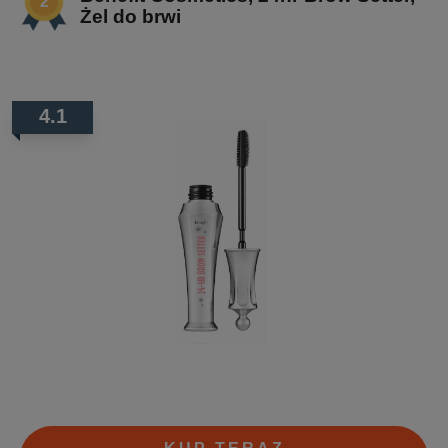
Żel do brwi
4.1