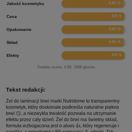
9.7
Jakość kosmetyku
9.8
Cena
9.7
Opakowanie
9.7
Skład
9.8
Efekty
Średnia ocena:
4.88
,
1998
głosów
Tekst redakcji:
Żel do laminacji brwi marki Nutridome to transparentny
kosmetyk, który doskonale podkreśla naturalne piękno
brwi 😏, a niezwykła trwałość pozwala na utrzymanie
efektu przez cały dzień. Żel do brwi ma świetny skład,
formuła wzbogacona jest o aloes 👍, który regeneruje i
nawilża, a prowitamina B5 wzmacnia 💪 włoski. Tak