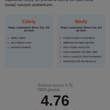
zostać naszym ulubieńcem.
Zalety
Wady
Hean, Lamination Brow Gel, Żel
Hean, Lamination Brow Gel, Żel
do brwi
do brwi
dobry skład
żel jest trudny w usunięciu
przystępna cena
aplikacja wymaga wprawy
wysoka trwałość
zbyt szybko wysycha
może pojawiać się biały nalot
może rozpuścić inne kosmetyki
nieestetycznie się błyszczy
Średnia ocena: 4.76
5993 głosów
4.76