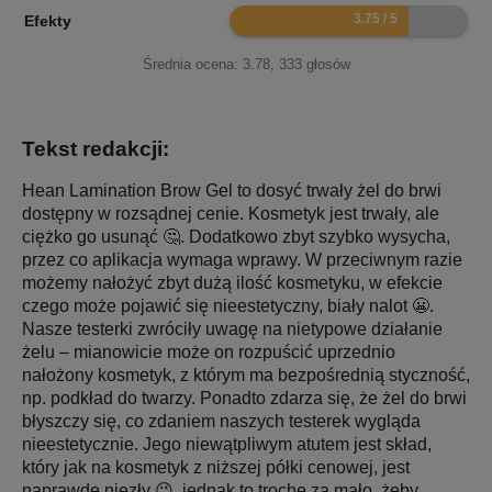
7.5
Efekty
Średnia ocena:
3.78
,
333
głosów
Tekst redakcji:
Hean Lamination Brow Gel to dosyć trwały żel do brwi
dostępny w rozsądnej cenie. Kosmetyk jest trwały, ale
ciężko go usunąć 🤔. Dodatkowo zbyt szybko wysycha,
przez co aplikacja wymaga wprawy. W przeciwnym razie
możemy nałożyć zbyt dużą ilość kosmetyku, w efekcie
czego może pojawić się nieestetyczny, biały nalot 😬.
Nasze testerki zwróciły uwagę na nietypowe działanie
żelu – mianowicie może on rozpuścić uprzednio
nałożony kosmetyk, z którym ma bezpośrednią styczność,
np. podkład do twarzy. Ponadto zdarza się, że żel do brwi
błyszczy się, co zdaniem naszych testerek wygląda
nieestetycznie. Jego niewątpliwym atutem jest skład,
który jak na kosmetyk z niższej półki cenowej, jest
naprawdę niezły 😉, jednak to trochę za mało, żeby