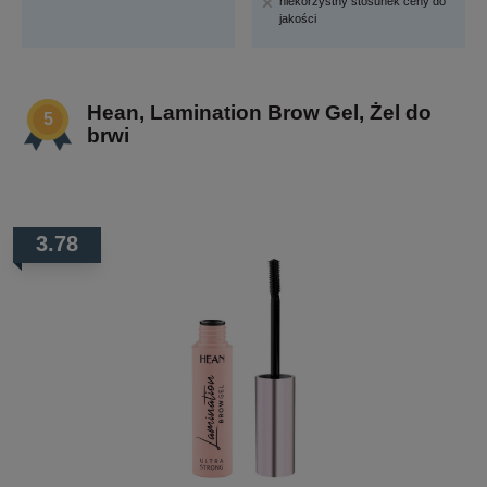
niekorzystny stosunek ceny do
jakości
Hean, Lamination Brow Gel, Żel do
brwi
3.78