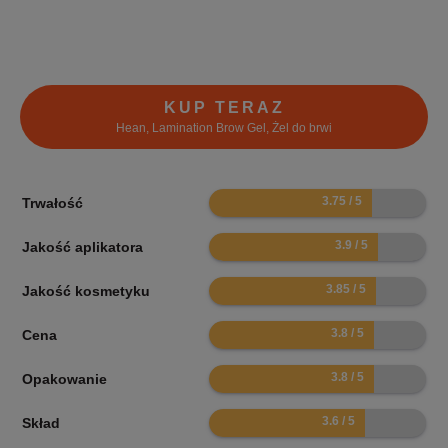
KUP TERAZ
Hean, Lamination Brow Gel, Żel do brwi
7.5
Trwałość
7.8
Jakość aplikatora
7.7
Jakość kosmetyku
7.6
Cena
7.6
Opakowanie
7.2
Skład