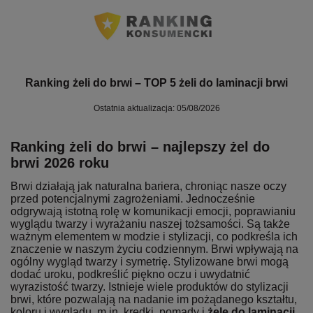
Ranking żeli do brwi – TOP 5 żeli do laminacji brwi
Ostatnia aktualizacja: 05/08/2026
Ranking żeli do brwi – najlepszy żel do
brwi 2026 roku
Brwi działają jak naturalna bariera, chroniąc nasze oczy
przed potencjalnymi zagrożeniami. Jednocześnie
odgrywają istotną rolę w komunikacji emocji, poprawianiu
wyglądu twarzy i wyrażaniu naszej tożsamości. Są także
ważnym elementem w modzie i stylizacji, co podkreśla ich
znaczenie w naszym życiu codziennym. Brwi wpływają na
ogólny wygląd twarzy i symetrię. Stylizowane brwi mogą
dodać uroku, podkreślić piękno oczu i uwydatnić
wyrazistość twarzy. Istnieje wiele produktów do stylizacji
brwi, które pozwalają na nadanie im pożądanego kształtu,
koloru i wyglądu, m.in. kredki, pomady i
żele do laminacji