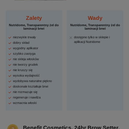
Zalety
Wady
Nutridome, Transparentny żel do
Nutridome, Transparentny żel do
laminacji brwi
laminacji brwi
niezwykle trwały
dostępne tylko w sklepie i
aplikacji Nutridome
dobry skład
wygodny aplikator
szybko zastyga
nie skleja włosków
nie tworzy grudek
nie kruszy się
wysoka wydajność
wydobywa naturalne piękno
doskonale kształtuje brwi
nie rozmazuje się
regeneruje i nawilża
wzmacnia włoski
Benefit Cosmetics, 24hr Brow Setter,