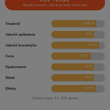
KUP TERAZ
Benefit Cosmetics, 24hr Brow Setter, Żel do brwi
8.5
Trwałość
8
Jakość aplikatora
9
Jakość kosmetyku
7.4
Cena
8
Opakowanie
8
Skład
8.4
Efekty
Średnia ocena:
4.1
,
1141
głosów