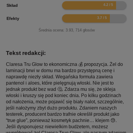
8.4
Skład
7.4
Efekty
Średnia ocena:
3.93
,
714
głosów
Tekst redakcji:
Claresa Tru Glow to ekonomiczna 💰 propozycja. Żel do
laminacji brwi w domu ma bardzo przystępną cenę i
naprawdę niezły skład. Wegańska formuła zawiera
pantenol i aloes, które pielęgnują włoski. Nie jest to
jednak produkt bez wad 🤔. Zdarza mu się, że skleja
włoski i kruszy się pod koniec dnia. Po kilku godzinach
od nałożenia, może pojawić się biały nalot, szczególnie,
jeśli nałożymy zbyt dużo produktu. Zdaniem naszych
testerek, producent bardzo trafnie określił produkt jako
“true glue”, ponieważ kosmetyk pachnie… klejem 😓.
Jeśli dysponujesz niewielkim budżetem, możesz
wypróbować żel Claresa True Glow, ale naszym zdaniem