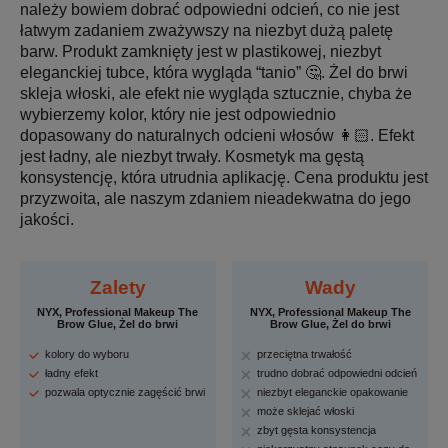
należy bowiem dobrać odpowiedni odcień, co nie jest
łatwym zadaniem zważywszy na niezbyt dużą paletę
barw. Produkt zamknięty jest w plastikowej, niezbyt
eleganckiej tubce, która wygląda “tanio” 🤔. Żel do brwi
skleja włoski, ale efekt nie wygląda sztucznie, chyba że
wybierzemy kolor, który nie jest odpowiednio
dopasowany do naturalnych odcieni włosów 👩🏻‍. Efekt
jest ładny, ale niezbyt trwały. Kosmetyk ma gęstą
konsystencję, która utrudnia aplikację. Cena produktu jest
przyzwoita, ale naszym zdaniem nieadekwatna do jego
jakości.
Zalety
Wady
NYX, Professional Makeup The
NYX, Professional Makeup The
Brow Glue, Żel do brwi
Brow Glue, Żel do brwi
kolory do wyboru
przeciętna trwałość
ładny efekt
trudno dobrać odpowiedni odcień
pozwala optycznie zagęścić brwi
niezbyt eleganckie opakowanie
może sklejać włoski
zbyt gęsta konsystencja