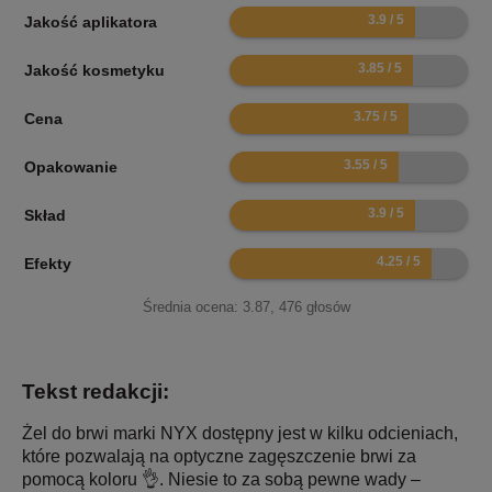
7.8
Jakość aplikatora
7.7
Jakość kosmetyku
7.5
Cena
7.1
Opakowanie
7.8
Skład
8.5
Efekty
Średnia ocena:
3.87
,
476
głosów
Tekst redakcji:
Żel do brwi marki NYX dostępny jest w kilku odcieniach,
które pozwalają na optyczne zagęszczenie brwi za
pomocą koloru 👌. Niesie to za sobą pewne wady –