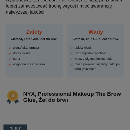
lepiej zainwestować trochę więcej i mieć gwarancję
najwyższej jakości.
Zalety
Wady
Claresa, True Glue, Żel do brwi
Claresa, True Glue, Żel do brwi
wegańska formuła
skleja włoski
dobry skład
nieprzyjemnie pachnie
cena
kruszy się pod koniec dnia
wygodna szczoteczka
może pojawiać się biały nalot po
kilku godzinach
NYX, Professional Makeup The Brow
Glue, Żel do brwi
3.87