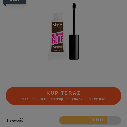
KUP TERAZ
NYX, Professional Makeup The Brow Glue, Żel do brwi
7.7
Trwałość