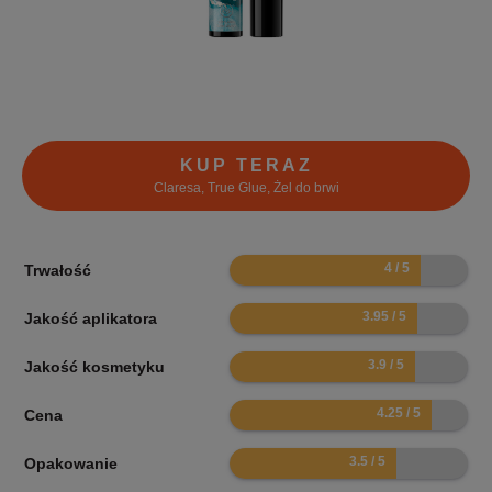
KUP TERAZ
Claresa, True Glue, Żel do brwi
8
Trwałość
7.9
Jakość aplikatora
7.8
Jakość kosmetyku
8.5
Cena
7
Opakowanie