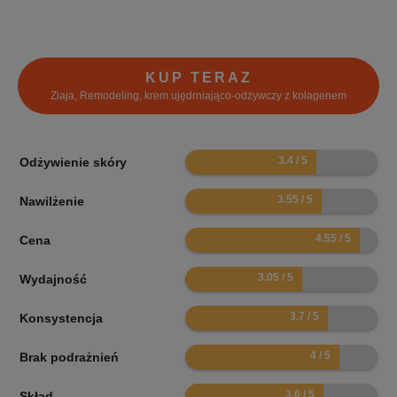
KUP TERAZ
Ziaja, Remodeling, krem ujędrniająco-odżywczy z kolagenem
6.8
Odżywienie skóry
7.1
Nawilżenie
9.1
Cena
6.1
Wydajność
7.4
Konsystencja
8
Brak podrażnień
7.2
Skład