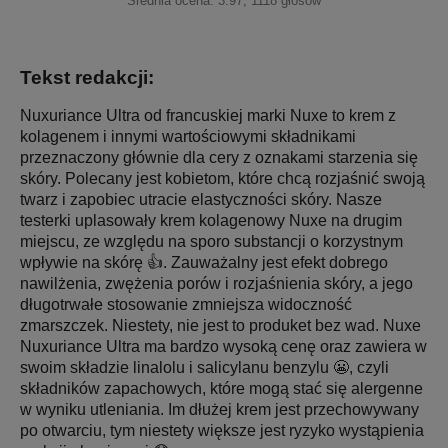
Średnia ocena:
3.97
,
1118
głosów
Tekst redakcji:
Nuxuriance Ultra od francuskiej marki Nuxe to krem z
kolagenem i innymi wartościowymi składnikami
przeznaczony głównie dla cery z oznakami starzenia się
skóry. Polecany jest kobietom, które chcą rozjaśnić swoją
twarz i zapobiec utracie elastyczności skóry. Nasze
testerki uplasowały krem kolagenowy Nuxe na drugim
miejscu, ze względu na sporo substancji o korzystnym
wpływie na skórę 👍. Zauważalny jest efekt dobrego
nawilżenia, zwężenia porów i rozjaśnienia skóry, a jego
długotrwałe stosowanie zmniejsza widoczność
zmarszczek. Niestety, nie jest to produket bez wad. Nuxe
Nuxuriance Ultra ma bardzo wysoką cenę oraz zawiera w
swoim składzie linalolu i salicylanu benzylu 😬, czyli
składników zapachowych, które mogą stać się alergenne
w wyniku utleniania. Im dłużej krem jest przechowywany
po otwarciu, tym niestety większe jest ryzyko wystąpienia