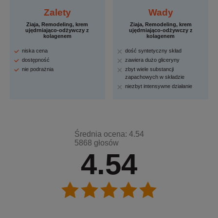
Zalety
Wady
Ziaja, Remodeling, krem
Ziaja, Remodeling, krem
ujędrniająco-odżywczy z
ujędrniająco-odżywczy z
kolagenem
kolagenem
niska cena
dość syntetyczny skład
dostępność
zawiera dużo gliceryny
nie podrażnia
zbyt wiele substancji
zapachowych w składzie
niezbyt intensywne działanie
Średnia ocena: 4.54
5868 głosów
4.54