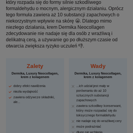
który rozpada się do formy silnie szkodliwego
formaldehydu o mocnym, alergicznym działaniu. Oprócz
tego formuła zawiera aż 10 substancji zapachowych o
niekorzystnym wpływie na skórę 😬. Dlatego mimo
niezłego działania, krem Dermika Neocollagen
zdecydowanie nie nadaje się dla osób z wrażliwą i
delikatną cerą, a używanie go po dłuższym czasie od
otwarcia zwiększa ryzyko uczuleń 👎.
Zalety
Wady
Dermika, Luxury Neocollagen,
Dermika, Luxury Neocollagen,
krem z kolagenem
krem z kolagenem
dobry efekt nawilżenia
...ich udział jest mały w
porównaniu do aż 10
niezła wydajność
sztucznych substancji
zawiera odżywcze składniki,
zapachowych
ale...
zawiera szkodliwy konserwant,
który może rozpadać się do
toksycznego formaldehydu
nie nadaje się do wrażliwej cery
może podrażniać
długo się wchłania