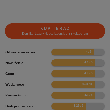
KUP TERAZ
Dermika, Luxury Neocollagen, krem z kolagenem
8
Odżywienie skóry
8.2
Nawilżenie
8.2
Cena
8.1
Wydajność
8.2
Konsystencja
6.5
Brak podrażnień