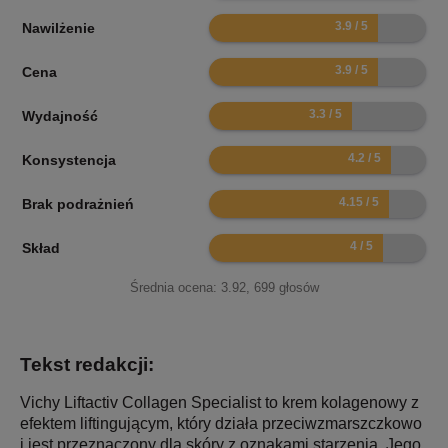
7.8
Nawilżenie
7.8
Cena
6.6
Wydajność
8.4
Konsystencja
8.3
Brak podrażnień
8
Skład
Średnia ocena:
3.92
,
699
głosów
Tekst redakcji:
Vichy Liftactiv Collagen Specialist to krem kolagenowy z
efektem liftingującym, który działa przeciwzmarszczkowo
i jest przeznaczony dla skóry z oznakami starzenia. Jego