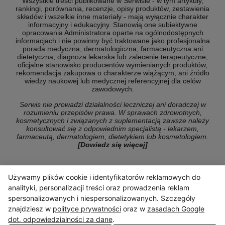
Wszystkie treści publikowane w Serwisie - w tym artykuły,
rankingi, porównania, recenzje, opisy produktów, zestawienia
składów i wszelkie inne materiały - mają wyłącznie charakter
informacyjny i edukacyjny. Stanowią one subiektywne
opracowania Administratora oparte na ogólnodostępnych
informacjach i nie powinny być traktowane jako profesjonalna
porada medyczna, dermatologiczna, farmaceutyczna ani
dietetyczna, diagnoza lekarska lub zalecenie terapeutyczne,
oficjalne stanowisko producentów wymienianych produktów,
rekomendacja zakupowa o charakterze wiążącym, ani źródło
wiedzy naukowej lub medycznej referencyjnej dla celów
zawodowych.
Serwis nie prowadzi działalności leczniczej ani doradczej w
rozumieniu przepisów prawa. W sprawach zdrowotnych,
kosmetycznych i związanych z suplementacją zawsze należy
konsultować się z odpowiednim specjalistą - lekarzem,
farmaceutą, dermatologiem, dietetykiem lub kosmetologiem.
[Dowiedz się więcej]
Używamy plików cookie i identyfikatorów reklamowych do
© Copyright 2026 ranking-konsumencki.pl
analityki, personalizacji treści oraz prowadzenia reklam
spersonalizowanych i niespersonalizowanych. Szczegóły
znajdziesz w
polityce prywatności
oraz w
zasadach Google
dot. odpowiedzialności za dane
.