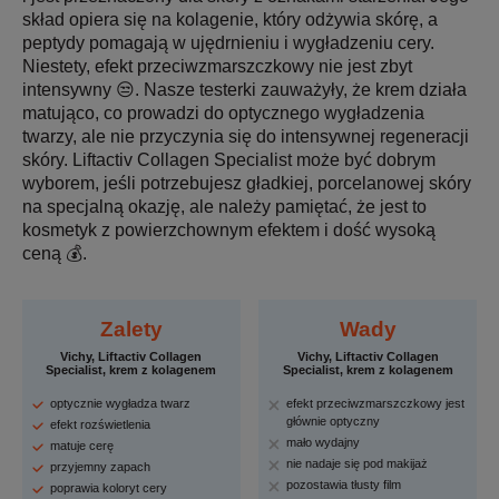
skład opiera się na kolagenie, który odżywia skórę, a
peptydy pomagają w ujędrnieniu i wygładzeniu cery.
Niestety, efekt przeciwzmarszczkowy nie jest zbyt
intensywny 😒. Nasze testerki zauważyły, że krem działa
matująco, co prowadzi do optycznego wygładzenia
twarzy, ale nie przyczynia się do intensywnej regeneracji
skóry. Liftactiv Collagen Specialist może być dobrym
wyborem, jeśli potrzebujesz gładkiej, porcelanowej skóry
na specjalną okazję, ale należy pamiętać, że jest to
kosmetyk z powierzchownym efektem i dość wysoką
ceną 💰.
Zalety
Wady
Vichy, Liftactiv Collagen
Vichy, Liftactiv Collagen
Specialist, krem z kolagenem
Specialist, krem z kolagenem
optycznie wygładza twarz
efekt przeciwzmarszczkowy jest
głównie optyczny
efekt rozświetlenia
mało wydajny
matuje cerę
nie nadaje się pod makijaż
przyjemny zapach
pozostawia tłusty film
poprawia koloryt cery