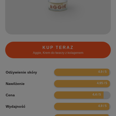
KUP TERAZ
Aggie, Krem do twarzy z kolagenem
9.8
Odżywienie skóry
9.9
Nawilżenie
8.8
Cena
9.8
Wydajność
9.7