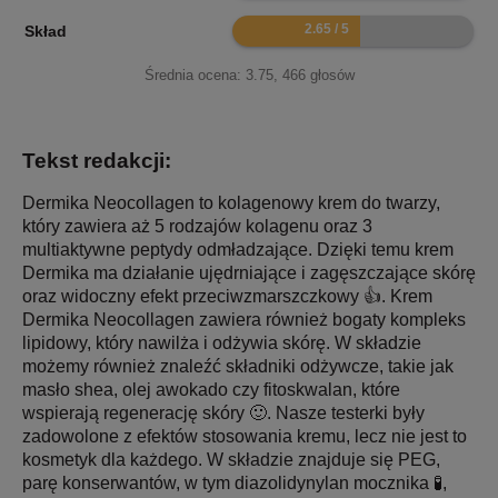
5.3
Skład
Średnia ocena:
3.75
,
466
głosów
Tekst redakcji:
Dermika Neocollagen to kolagenowy krem do twarzy,
który zawiera aż 5 rodzajów kolagenu oraz 3
multiaktywne peptydy odmładzające. Dzięki temu krem
Dermika ma działanie ujędrniające i zagęszczające skórę
oraz widoczny efekt przeciwzmarszczkowy 👍. Krem
Dermika Neocollagen zawiera również bogaty kompleks
lipidowy, który nawilża i odżywia skórę. W składzie
możemy również znaleźć składniki odżywcze, takie jak
masło shea, olej awokado czy fitoskwalan, które
wspierają regenerację skóry 🙂. Nasze testerki były
zadowolone z efektów stosowania kremu, lecz nie jest to
kosmetyk dla każdego. W składzie znajduje się PEG,
parę konserwantów, w tym diazolidynylan mocznika 🧪,