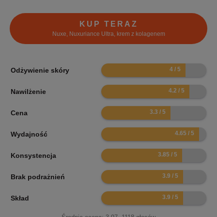
KUP TERAZ
Nuxe, Nuxuriance Ultra, krem z kolagenem
8
Odżywienie skóry
8.4
Nawilżenie
6.6
Cena
9.3
Wydajność
7.7
Konsystencja
7.8
Brak podrażnień
7.8
Skład