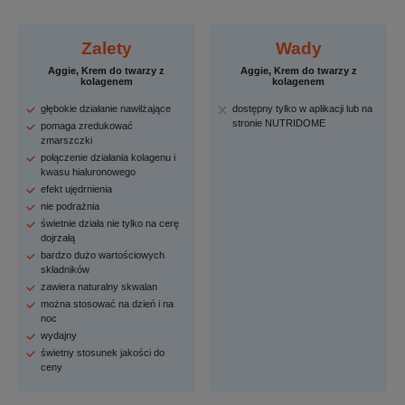
Zalety
Wady
Aggie, Krem do twarzy z
Aggie, Krem do twarzy z
kolagenem
kolagenem
głębokie działanie nawilżające
dostępny tylko w aplikacji lub na
stronie NUTRIDOME
pomaga zredukować
zmarszczki
połączenie działania kolagenu i
kwasu hialuronowego
efekt ujędrnienia
nie podrażnia
świetnie działa nie tylko na cerę
dojrzałą
bardzo dużo wartościowych
składników
zawiera naturalny skwalan
można stosować na dzień i na
noc
wydajny
świetny stosunek jakości do
ceny