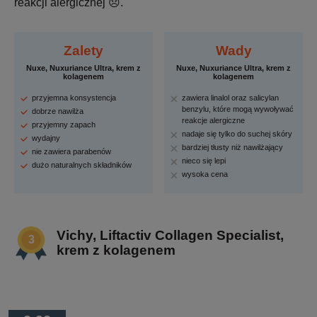
reakcji alergicznej 😞.
Zalety
Wady
Nuxe, Nuxuriance Ultra, krem z
Nuxe, Nuxuriance Ultra, krem z
kolagenem
kolagenem
przyjemna konsystencja
zawiera linalol oraz salicylan
benzylu, które mogą wywoływać
dobrze nawilża
reakcje alergiczne
przyjemny zapach
nadaje się tylko do suchej skóry
wydajny
bardziej tłusty niż nawilżający
nie zawiera parabenów
nieco się lepi
dużo naturalnych składników
wysoka cena
Vichy, Liftactiv Collagen Specialist,
krem z kolagenem