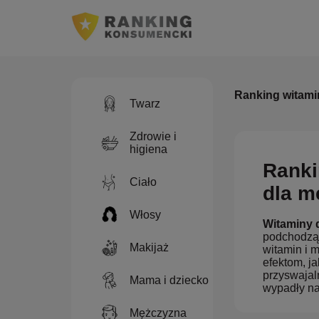
Ranking witami
Twarz
Zdrowie i
higiena
Ranki
Ciało
dla m
Włosy
Witaminy 
podchodzą 
Makijaż
witamin i 
efektom, j
przyswajal
Mama i dziecko
wypadły naj
Mężczyzna