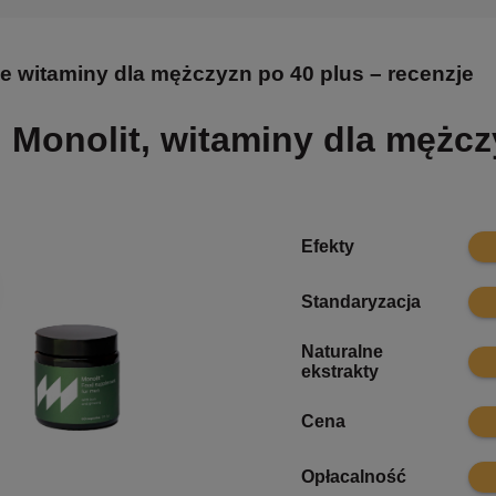
e witaminy dla mężczyzn po 40 plus – recenzje
Monolit, witaminy dla mężcz
9.8
Efekty
9.7
Standaryzacja
Naturalne
9.7
ekstrakty
8.5
Cena
9.6
Opłacalność