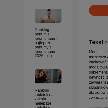
Ranking
perfum z
feromonami –
Tekst r
najlepsze
perfumy z
feromonami
Monolit to
2026 roku
mężczyzn 4
zachować s
mogą towar
suplementu
pewność, ż
zawiera też
składników
Ranking
dla zdrowi
tabletek na
zwłaszcza 
zakola –
najlepsze
tabletki na