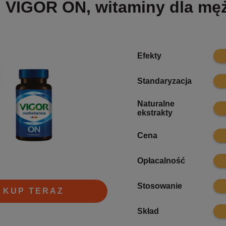
VIGOR ON, witaminy dla mę
8.5
Efekty
7
Standaryzacja
Naturalne
8.5
ekstrakty
8.3
Cena
8.5
Opłacalność
8.1
Stosowanie
KUP TERAZ
7.5
Skład