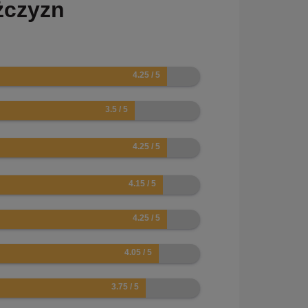
żczyzn