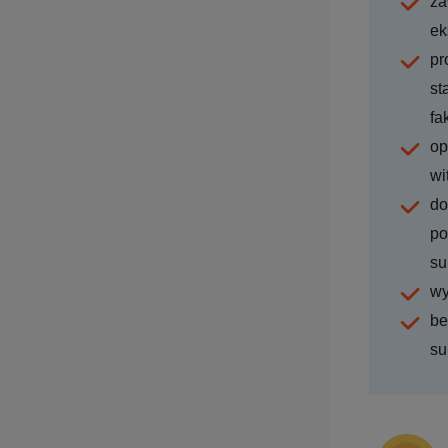
za
ek
pr
st
fa
op
wi
do
po
su
wy
be
su