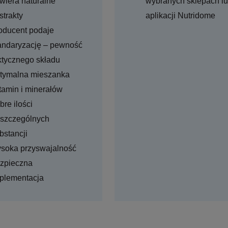
wiera naturalne
wybranych sklepach l
strakty
aplikacji Nutridome
oducent podaje
andaryzację – pewność
ktycznego składu
tymalna mieszanka
tamin i minerałów
bre ilości
szczególnych
bstancji
soka przyswajalność
zpieczna
plementacja