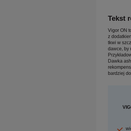
Tekst r
Vigor ON t
z dodatkie
tkwi w szc
dawce, by 
Przykładow
Dawka ashw
rekompensuj
bardziej do
VIG
wi