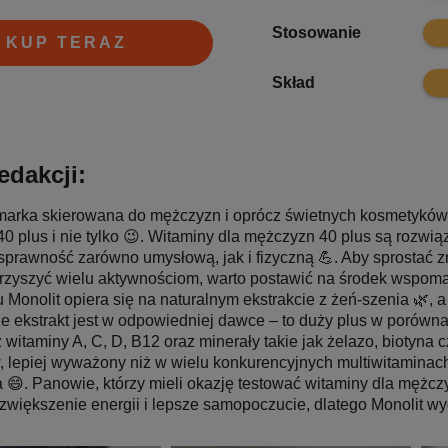
9.6
Stosowanie
KUP TERAZ
9.9
Skład
edakcji:
 marka skierowana do mężczyzn i oprócz świetnych kosmetyków 
0 plus i nie tylko 😉. Witaminy dla mężczyzn 40 plus są rozwią
prawność zarówno umysłową, jak i fizyczną 💪. Aby sprostać zm
zyszyć wielu aktywnościom, warto postawić na środek wspoma
 Monolit opiera się na naturalnym ekstrakcie z żeń-szenia 🌿, 
e ekstrakt jest w odpowiedniej dawce – to duży plus w porówn
 witaminy A, C, D, B12 oraz minerały takie jak żelazo, biotyna 
, lepiej wyważony niż w wielu konkurencyjnych multiwitaminach
a 😄. Panowie, którzy mieli okazję testować witaminy dla mężczy
zwiększenie energii i lepsze samopoczucie, dlatego Monolit wy