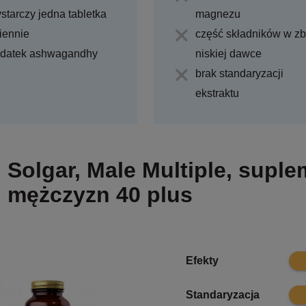
starczy jedna tabletka
magnezu
iennie
część składników w zb
datek ashwagandhy
niskiej dawce
brak standaryzacji
ekstraktu
Solgar, Male Multiple, suple
mężczyzn 40 plus
8.4
Efekty
7
Standaryzacja