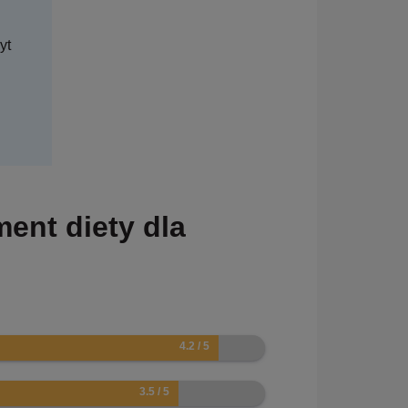
yt
ment diety dla