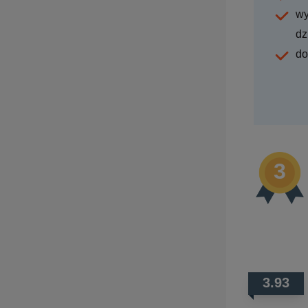
wy
dz
do
3.93