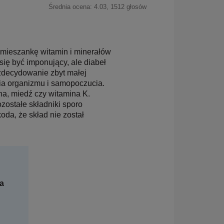
Średnia ocena:
4.03
,
1512
głosów
a mieszankę witamin i minerałów
ię być imponujący, ale diabeł
 zdecydowanie zbyt małej
a organizmu i samopoczucia.
a, miedź czy witamina K.
ostałe składniki sporo
oda, że skład nie został
a