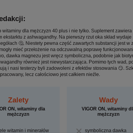
edakcji:
o witaminy dla mężczyzn 40 plus i nie tylko. Suplement zawier
m ekstarktu z ashwagandhy. Na pierwszy rzut oka skład wydaje s
zegółach 🤔. Niestety pewna część zawartych substancji jest w
mogły mieć przełożenie na odczuwalną poprawę funkcjonowani
o, dawka magnezu jest wręcz symboliczna, podobnie jak biotyn
agandhy również jest niewystarczająca. Pomimo tych wad, poz
ą i nasi testerzy byli zadowoleni z efektów stosowania 😏. Szk
pracowany, lecz całościowo jest całkiem nieźle.
Zalety
Wady
OR ON, witaminy dla
VIGOR ON, witaminy dl
mężczyzn
mężczyzn
ele witamin i minerałów
symboliczna dawka