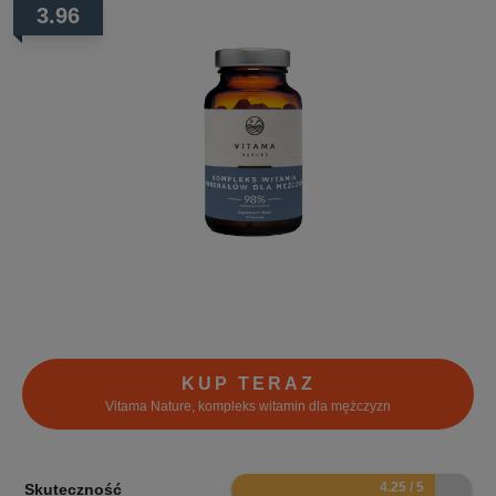
3.96
KUP TERAZ
Vitama Nature, kompleks witamin dla mężczyzn
8.5
Skuteczność