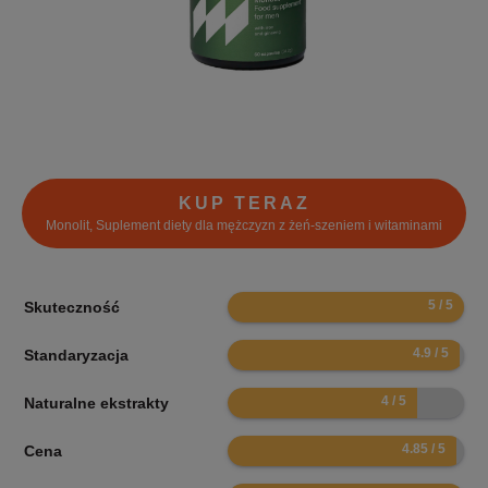
KUP TERAZ
Monolit, Suplement diety dla mężczyzn z żeń-szeniem i witaminami
10
Skuteczność
9.8
Standaryzacja
8
Naturalne ekstrakty
9.7
Cena