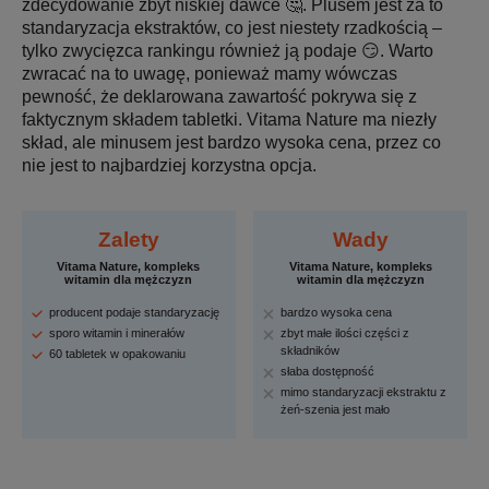
zdecydowanie zbyt niskiej dawce 🤔. Plusem jest za to
standaryzacja ekstraktów, co jest niestety rzadkością –
tylko zwycięzca rankingu również ją podaje 😏. Warto
zwracać na to uwagę, ponieważ mamy wówczas
pewność, że deklarowana zawartość pokrywa się z
faktycznym składem tabletki. Vitama Nature ma niezły
skład, ale minusem jest bardzo wysoka cena, przez co
nie jest to najbardziej korzystna opcja.
Zalety
Wady
Vitama Nature, kompleks
Vitama Nature, kompleks
witamin dla mężczyzn
witamin dla mężczyzn
producent podaje standaryzację
bardzo wysoka cena
sporo witamin i minerałów
zbyt małe ilości części z
składników
60 tabletek w opakowaniu
słaba dostępność
mimo standaryzacji ekstraktu z
żeń-szenia jest mało