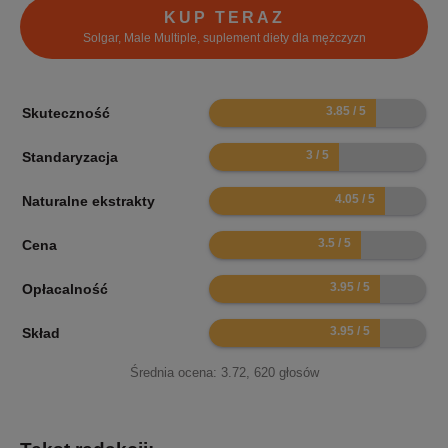
KUP TERAZ
Solgar, Male Multiple, suplement diety dla mężczyzn
7.7
Skuteczność
6
Standaryzacja
8.1
Naturalne ekstrakty
7
Cena
7.9
Opłacalność
7.9
Skład
Średnia ocena:
3.72
,
620
głosów