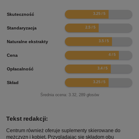
6.5
Skuteczność
5
Standaryzacja
7
Naturalne ekstrakty
8
Cena
6.8
Opłacalność
6.5
Skład
Średnia ocena:
3.32
,
289
głosów
Tekst redakcji:
Centrum również oferuje suplementy skierowane do
mężczyzn i kobiet. Przyglądając się składom obu