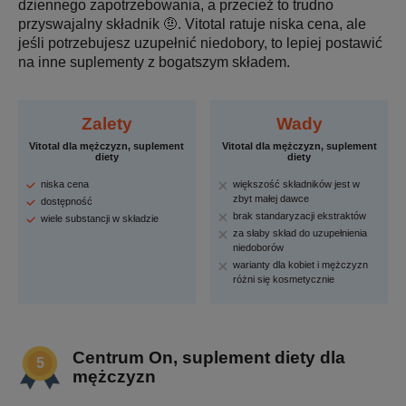
dziennego zapotrzebowania, a przecież to trudno
przyswajalny składnik 🤨. Vitotal ratuje niska cena, ale
jeśli potrzebujesz uzupełnić niedobory, to lepiej postawić
na inne suplementy z bogatszym składem.
Zalety
Wady
Vitotal dla mężczyzn, suplement
Vitotal dla mężczyzn, suplement
diety
diety
niska cena
większość składników jest w
zbyt małej dawce
dostępność
brak standaryzacji ekstraktów
wiele substancji w składzie
za słaby skład do uzupełnienia
niedoborów
warianty dla kobiet i mężczyzn
różni się kosmetycznie
Centrum On, suplement diety dla
mężczyzn