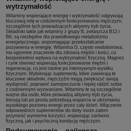
wytrzymałość
Witaminy wspierające energię i wytrzymałość odgrywają
kluczową rolę w codziennym funkcjonowaniu mężczyzn,
szczególnie tych prowadzących aktywny tryb życia.
Składniki takie jak witaminy z grupy B, zwłaszcza B12 i
B6, są niezbędne dla prawidłowego metabolizmu
energetycznego, wspomagając przekształcanie
pożywienia w energię. Witamina D, często niedoborowa,
ma ogromne znaczenie dla zdrowia mięśni i kości, co
bezpośrednio wpływa na wytrzymałość fizyczną. Magnez
i cynk również wspierają funkcjonowanie mięśni i
regenerację, co jest istotne po intensywnym wysiłku
fizycznym. Wybierając suplementy, które zawierają te
kluczowe składniki, mężczyźni mogą zwiększyć swoją
wydajność, poprawić samopoczucie i lepiej radzić sobie
z codziennymi wyzwaniami. Witaminy te są szczególnie
ważne dla osób, które prowadzą aktywny tryb życia,
trenują lub po prostu potrzebują wsparcia w utrzymaniu
wysokiego poziomu energii przez cały dzień. Włączenie
odpowiednich suplementów do diety może zatem
przynieść wymierne korzyści, wspierając zarówno
fizyczną, jak i psychiczną kondycję mężczyzn.
Podsumowanie – najlepsze