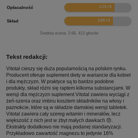
7.5
Opłacalność
7.3
Skład
Średnia ocena:
3.66
,
413
głosów
Tekst redakcji:
Vitotal cieszy się duża popularnością na polskim rynku.
Producent oferuje suplement diety w wariancie dla kobiet
i dla mężczyzn. W praktyce są to bardzo podobne
produkty, skład różni się raptem kilkoma substancjami. W
wersji dla mężczyzn suplement Vitotal zawiera wyciągi z
żeń-szenia oraz imbiru kosztem składników na włosy i
paznokcie, które są w składzie damskiej wersji tabletek.
Vitotal zawiera cały szereg witamin i minerałów, lecz
większość z nich jest w zbyt małych dawkach 😞.
Ekstrakty dodatkowo nie mają podanej standaryzacji.
Przykładowo zawartość magnezu to jedynie 16%