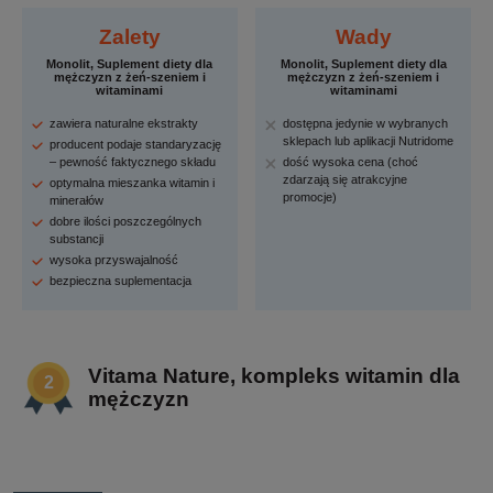
Zalety
Wady
Monolit, Suplement diety dla
Monolit, Suplement diety dla
mężczyzn z żeń-szeniem i
mężczyzn z żeń-szeniem i
witaminami
witaminami
zawiera naturalne ekstrakty
dostępna jedynie w wybranych
sklepach lub aplikacji Nutridome
producent podaje standaryzację
– pewność faktycznego składu
dość wysoka cena (choć
zdarzają się atrakcyjne
optymalna mieszanka witamin i
promocje)
minerałów
dobre ilości poszczególnych
substancji
wysoka przyswajalność
bezpieczna suplementacja
Vitama Nature, kompleks witamin dla
mężczyzn