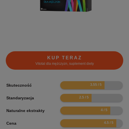
KUP TERAZ
Vitotal dla mężczyzn, suplement diety
7.1
Skuteczność
5
Standaryzacja
8
Naturalne ekstrakty
9
Cena