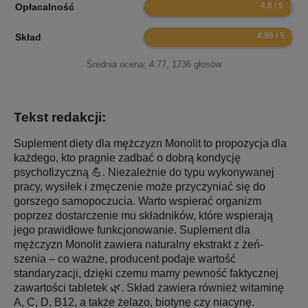
9.8
Opłacalność
9.9
Skład
Średnia ocena:
4.77
,
1736
głosów
Tekst redakcji:
Suplement diety dla mężczyzn Monolit to propozycja dla
każdego, kto pragnie zadbać o dobrą kondycję
psychofizyczną 💪. Niezależnie do typu wykonywanej
pracy, wysiłek i zmęczenie może przyczyniać się do
gorszego samopoczucia. Warto wspierać organizm
poprzez dostarczenie mu składników, które wspierają
jego prawidłowe funkcjonowanie. Suplement dla
mężczyzn Monolit zawiera naturalny ekstrakt z żeń-
szenia – co ważne, producent podaje wartość
standaryzacji, dzięki czemu mamy pewność faktycznej
zawartości tabletek 🌿. Skład zawiera również witaminę
A, C, D, B12, a także żelazo, biotynę czy niacynę.