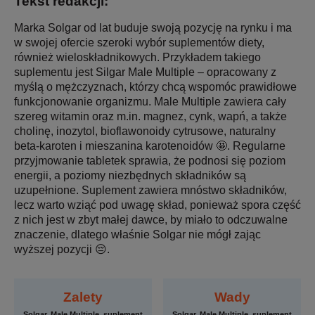
Tekst redakcji:
Marka Solgar od lat buduje swoją pozycję na rynku i ma
w swojej ofercie szeroki wybór suplementów diety,
również wieloskładnikowych. Przykładem takiego
suplementu jest Silgar Male Multiple – opracowany z
myślą o mężczyznach, którzy chcą wspomóc prawidłowe
funkcjonowanie organizmu. Male Multiple zawiera cały
szereg witamin oraz m.in. magnez, cynk, wapń, a także
cholinę, inozytol, bioflawonoidy cytrusowe, naturalny
beta-karoten i mieszanina karotenoidów 🤩. Regularne
przyjmowanie tabletek sprawia, że podnosi się poziom
energii, a poziomy niezbędnych składników są
uzupełnione. Suplement zawiera mnóstwo składników,
lecz warto wziąć pod uwagę skład, ponieważ spora część
z nich jest w zbyt małej dawce, by miało to odczuwalne
znaczenie, dlatego właśnie Solgar nie mógł zając
wyższej pozycji 😔.
Zalety
Wady
Solgar, Male Multiple, suplement
Solgar, Male Multiple, suplement