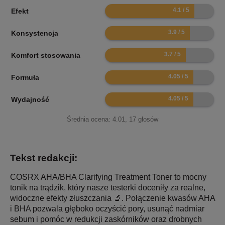
8.2
Efekt
7.8
Konsystencja
7.4
Komfort stosowania
8.1
Formuła
8.1
Wydajność
Średnia ocena:
4.01
,
17
głosów
Tekst redakcji:
COSRX AHA/BHA Clarifying Treatment Toner to mocny
tonik na trądzik, który nasze testerki doceniły za realne,
widoczne efekty złuszczania 🔬. Połączenie kwasów AHA
i BHA pozwala głęboko oczyścić pory, usunąć nadmiar
sebum i pomóc w redukcji zaskórników oraz drobnych