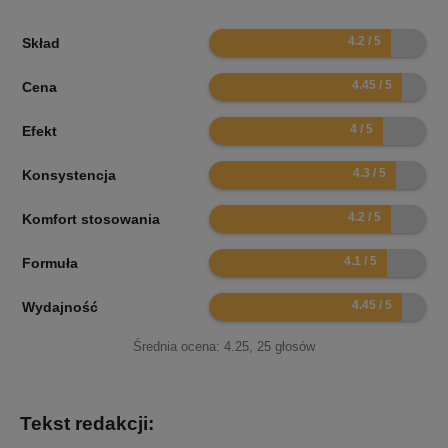
8.4
Skład
8.9
Cena
8
Efekt
8.6
Konsystencja
8.4
Komfort stosowania
8.2
Formuła
8.9
Wydajność
Średnia ocena:
4.25
,
25
głosów
Tekst redakcji: