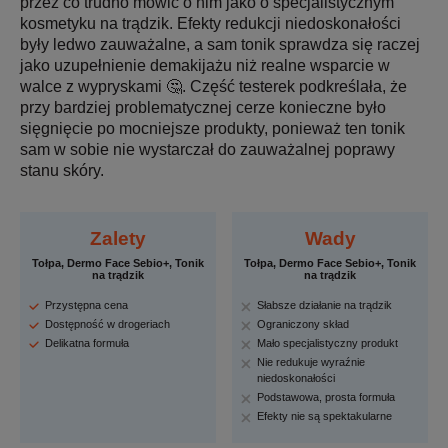
przez co trudno mówić o nim jako o specjalistycznym
kosmetyku na trądzik. Efekty redukcji niedoskonałości
były ledwo zauważalne, a sam tonik sprawdza się raczej
jako uzupełnienie demakijażu niż realne wsparcie w
walce z wypryskami 🤔. Część testerek podkreślała, że
przy bardziej problematycznej cerze konieczne było
sięgnięcie po mocniejsze produkty, ponieważ ten tonik
sam w sobie nie wystarczał do zauważalnej poprawy
stanu skóry.
Zalety
Wady
Tołpa, Dermo Face Sebio+, Tonik
Tołpa, Dermo Face Sebio+, Tonik
na trądzik
na trądzik
Przystępna cena
Słabsze działanie na trądzik
Dostępność w drogeriach
Ograniczony skład
Delikatna formuła
Mało specjalistyczny produkt
Nie redukuje wyraźnie
niedoskonałości
Podstawowa, prosta formuła
Efekty nie są spektakularne