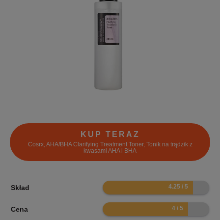
KUP TERAZ
Cosrx, AHA/BHA Clarifying Treatment Toner, Tonik na trądzik z
kwasami AHA i BHA
8.5
Skład
8
Cena