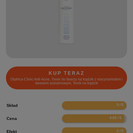
KUP TERAZ
Orphica Clinic Anti-Acne, Toner do twarzy na trądzik z niacynamidem i
kwasem azelainowym, Tonik na trądzik
10
Skład
9.7
Cena
10
Efekt