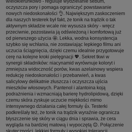
wielokierunkowo - reguluje wydzielanie sebum,
oczyszcza pory i pomaga ograniczyć powstawanie
nowych niedoskonałości 👌. Największym zaskoczeniem
dla naszych testerek był fakt, że tonik na trądzik o tak
aktywnym składzie wcale nie wysusza skóry - wręcz
przeciwnie, pozostawia ją odświeżoną i komfortową już
od pierwszego użycia 🤩. Lekka, wodna konsystencja
szybko się wchłania, nie zostawiając lepkiego filmu ani
uczucia ściągnięcia, dzięki czemu idealnie przygotowuje
cerę na kolejne kroki pielęgnacji 💖. Sekret tkwi w
synergii składników: niacynamid wyrównuje koloryt i
zmniejsza widoczność porów, kwas azelainowy wspiera
redukcję niedoskonałości i przebarwień, a kwas
salicylowy delikatnie złuszcza i oczyszcza ujścia
mieszków włosowych. Pantenol i alantoina koją
podrażnienia i wzmacniają barierę hydrolipidową, dzięki
czemu skóra zyskuje uczucie miękkości mimo
intensywnego działania całej formuły 👍. Testerki
podkreślały też, że tonik na trądzik wyraźnie ogranicza
błyszczenie się skóry w ciągu dnia i sprawia, że cera
wygląda na bardziej matową i wypoczętą 😊. Połączenie
skuteczności, lekkiej formuły i wysokiej tolerancji