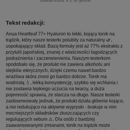
Średnia ocena:
4.3
,
40
głosów
Tekst redakcji:
Anua Heartleaf 77+ Hyaluron to lekki, kojący tonik na
trądzik, który nasze testerki polubiły za naturalny 🌿,
uspokajający skład. Bazą formuły jest aż 77% ekstraktu z
przytulii japońskiej, znanej z właściwości łagodzących
podrażnienia i zaczerwienienia. Naszym testerkom
spodobało się, że produkt nie zawiera alkoholu ani
olejków eterycznych, dzięki czemu nawet bardzo
wrażliwa skóra znosi go bardzo dobrze. Tonik ma
wodnistą 💧, lekką konsystencję, szybko się wchłania i
nie zostawia lepkiego uczucia na twarzy, a duża
pojemność sprawia, że starcza na długo. Nasze testerki
zaobserwowały jednak, że produkt działa głównie kojąco,
a nie redukująco na aktywne wypryski - brakuje w nim
mocniejszych składników złuszczających czy
regulujących sebum ⚠️. Dla osób z bardziej
zaawansowanymi zmianami, tonik na trądzik może