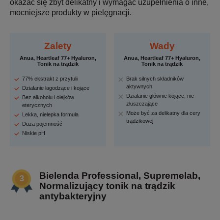
okazać się zbyt delikatny i wymagać uzupełnienia o inne,
mocniejsze produkty w pielęgnacji.
Zalety
Wady
Anua, Heartleaf 77+ Hyaluron,
Anua, Heartleaf 77+ Hyaluron,
Tonik na trądzik
Tonik na trądzik
77% ekstrakt z przytulii
Brak silnych składników
aktywnych
Działanie łagodzące i kojące
Działanie głównie kojące, nie
Bez alkoholu i olejków
złuszczające
eterycznych
Może być za delikatny dla cery
Lekka, nielepka formuła
trądzikowej
Duża pojemność
Niskie pH
Bielenda Professional, Supremelab,
Normalizujący tonik na trądzik
antybakteryjny