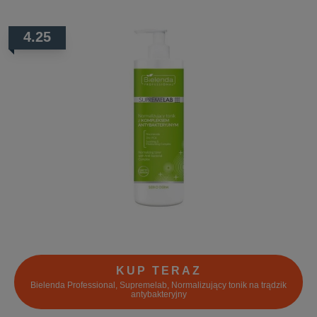
4.25
KUP TERAZ
Bielenda Professional, Supremelab, Normalizujący tonik na trądzik
antybakteryjny