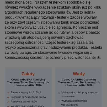
niedoskonałości. Naszym testerkom spodobało się
również wyraźne wygładzenie struktury skóry już po kilku
tygodniach regularnego stosowania 👍. Jest to jednak
produkt wymagający rozwagi - testerki zaobserwowały,
że przy zbyt częstym stosowaniu tonik może podrażniać
skórę i wywoływać uczucie ściągnięcia. Konieczne jest
stopniowe wprowadzanie go do rutyny, a osoby z bardzo
wrażliwą lub atopową cerą powinny zachować
szczególną ostrożność. Część testerek zgłaszała też
ryzyko przesuszenia przy nadużywaniu produktu. Testerki
zwróciły uwagę, że stosowanie kwasów wiąże się z
koniecznością codziennej ochrony przeciwsłonecznej ☀️.
Zalety
Wady
Cosrx, AHA/BHA Clarifying
Cosrx, AHA/BHA Clarifying
Treatment Toner, Tonik na trądzik
Treatment Toner, Tonik na trądzik
z kwasami AHA i BHA
z kwasami AHA i BHA
Zawiera kwasy AHA i BHA
Może podrażniać przy częstym
stosowaniu
Głębokie oczyszczanie porów
Wymaga stopniowego
Redukcja zaskórników
wprowadzenia
Wygładzenie struktury skóry