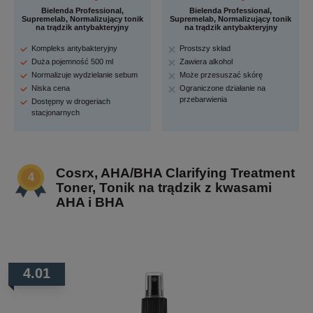
Bielenda Professional,
Bielenda Professional,
Supremelab, Normalizujący tonik
Supremelab, Normalizujący tonik
na trądzik antybakteryjny
na trądzik antybakteryjny
Kompleks antybakteryjny
Prostszy skład
Duża pojemność 500 ml
Zawiera alkohol
Normalizuje wydzielanie sebum
Może przesuszać skórę
Niska cena
Ograniczone działanie na
przebarwienia
Dostępny w drogeriach
stacjonarnych
Cosrx, AHA/BHA Clarifying Treatment
Toner, Tonik na trądzik z kwasami
AHA i BHA
4.01