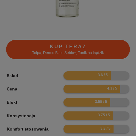
KUP TERAZ
Tołpa, Dermo Face Sebio+, Tonik na trądzik
7.2
Skład
8.6
Cena
7.1
Efekt
7.5
Konsystencja
7.6
Komfort stosowania