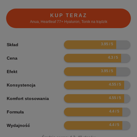
KUP TERAZ
Anua, Heartleaf 77+ Hyaluron, Tonik na trądzik
7.9
Skład
8.6
Cena
7.9
Efekt
9.1
Konsystencja
9.1
Komfort stosowania
8.8
Formuła
8.8
Wydajność