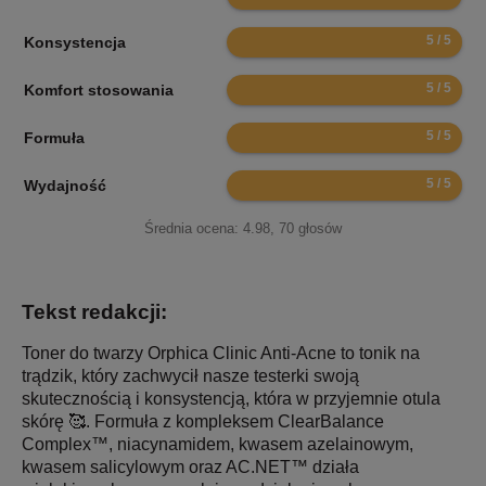
10
Konsystencja
10
Komfort stosowania
10
Formuła
10
Wydajność
Średnia ocena:
4.98
,
70
głosów
Tekst redakcji:
Toner do twarzy Orphica Clinic Anti-Acne to tonik na
trądzik, który zachwycił nasze testerki swoją
skutecznością i konsystencją, która w przyjemnie otula
skórę 🥰. Formuła z kompleksem ClearBalance
Complex™, niacynamidem, kwasem azelainowym,
kwasem salicylowym oraz AC.NET™ działa