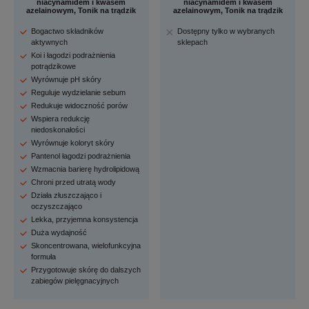
niacynamidem i kwasem
niacynamidem i kwasem
azelainowym, Tonik na trądzik
azelainowym, Tonik na trądzik
Bogactwo składników
Dostępny tylko w wybranych
aktywnych
sklepach
Koi i łagodzi podrażnienia
potrądzikowe
Wyrównuje pH skóry
Reguluje wydzielanie sebum
Redukuje widoczność porów
Wspiera redukcję
niedoskonałości
Wyrównuje koloryt skóry
Pantenol łagodzi podrażnienia
Wzmacnia barierę hydrolipidową
Chroni przed utratą wody
Działa złuszczająco i
oczyszczająco
Lekka, przyjemna konsystencja
Duża wydajność
Skoncentrowana, wielofunkcyjna
formuła
Przygotowuje skórę do dalszych
zabiegów pielęgnacyjnych