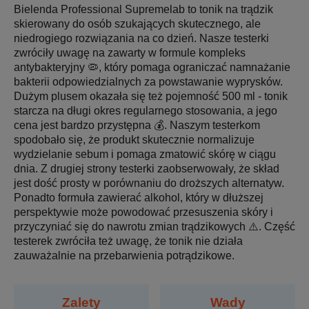
Bielenda Professional Supremelab to tonik na trądzik
skierowany do osób szukających skutecznego, ale
niedrogiego rozwiązania na co dzień. Nasze testerki
zwróciły uwagę na zawarty w formule kompleks
antybakteryjny 🦠, który pomaga ograniczać namnażanie
bakterii odpowiedzialnych za powstawanie wyprysków.
Dużym plusem okazała się też pojemność 500 ml - tonik
starcza na długi okres regularnego stosowania, a jego
cena jest bardzo przystępna 💰. Naszym testerkom
spodobało się, że produkt skutecznie normalizuje
wydzielanie sebum i pomaga zmatowić skórę w ciągu
dnia. Z drugiej strony testerki zaobserwowały, że skład
jest dość prosty w porównaniu do droższych alternatyw.
Ponadto formuła zawierać alkohol, który w dłuższej
perspektywie może powodować przesuszenia skóry i
przyczyniać się do nawrotu zmian trądzikowych ⚠️. Część
testerek zwróciła też uwagę, że tonik nie działa
zauważalnie na przebarwienia potrądzikowe.
Zalety
Wady