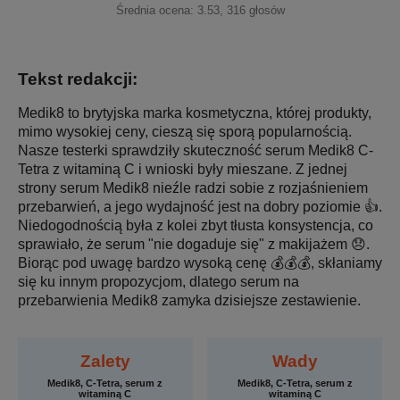
Średnia ocena:
3.53
,
316
głosów
Tekst redakcji:
Medik8 to brytyjska marka kosmetyczna, której produkty,
mimo wysokiej ceny, cieszą się sporą popularnością.
Nasze testerki sprawdziły skuteczność serum Medik8 C-
Tetra z witaminą C i wnioski były mieszane. Z jednej
strony serum Medik8 nieźle radzi sobie z rozjaśnieniem
przebarwień, a jego wydajność jest na dobry poziomie 👍.
Niedogodnością była z kolei zbyt tłusta konsystencja, co
sprawiało, że serum "nie dogaduje się" z makijażem 😞.
Biorąc pod uwagę bardzo wysoką cenę 💰💰💰, skłaniamy
się ku innym propozycjom, dlatego serum na
przebarwienia Medik8 zamyka dzisiejsze zestawienie.
Zalety
Wady
Medik8, C-Tetra, serum z
Medik8, C-Tetra, serum z
witaminą C
witaminą C