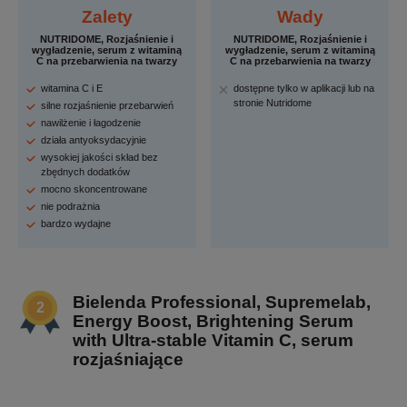
Zalety
Wady
NUTRIDOME, Rozjaśnienie i
NUTRIDOME, Rozjaśnienie i
wygładzenie, serum z witaminą
wygładzenie, serum z witaminą
C na przebarwienia na twarzy
C na przebarwienia na twarzy
witamina C i E
dostępne tylko w aplikacji lub na
stronie Nutridome
silne rozjaśnienie przebarwień
nawilżenie i łagodzenie
działa antyoksydacyjnie
wysokiej jakości skład bez
zbędnych dodatków
mocno skoncentrowane
nie podrażnia
bardzo wydajne
Bielenda Professional, Supremelab,
Energy Boost, Brightening Serum
with Ultra-stable Vitamin C, serum
rozjaśniające