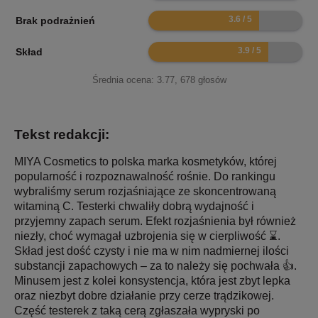
7.2
Brak podrażnień
7.8
Skład
Średnia ocena:
3.77
,
678
głosów
Tekst redakcji:
MIYA Cosmetics to polska marka kosmetyków, której
popularność i rozpoznawalność rośnie. Do rankingu
wybraliśmy serum rozjaśniające ze skoncentrowaną
witaminą C. Testerki chwaliły dobrą wydajność i
przyjemny zapach serum. Efekt rozjaśnienia był również
niezły, choć wymagał uzbrojenia się w cierpliwość ⌛.
Skład jest dość czysty i nie ma w nim nadmiernej ilości
substancji zapachowych – za to należy się pochwała 👍.
Minusem jest z kolei konsystencja, która jest zbyt lepka
oraz niezbyt dobre działanie przy cerze trądzikowej.
Część testerek z taką cerą zgłaszała wypryski po