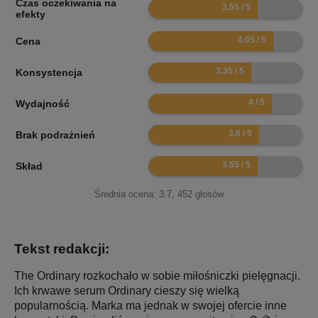
Czas oczekiwania na
7.1
efekty
8.1
Cena
6.7
Konsystencja
8
Wydajność
7.2
Brak podrażnień
7.1
Skład
Średnia ocena:
3.7
,
452
głosów
Tekst redakcji:
The Ordinary rozkochało w sobie miłośniczki pielęgnacji.
Ich krwawe serum Ordinary cieszy się wielką
popularnością. Marka ma jednak w swojej ofercie inne