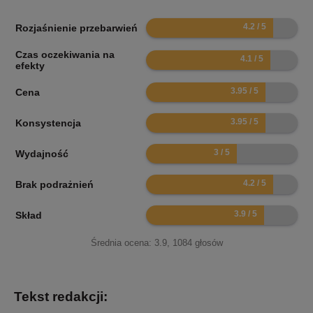
8.4
Rozjaśnienie przebarwień
Czas oczekiwania na
8.2
efekty
7.9
Cena
7.9
Konsystencja
6
Wydajność
8.4
Brak podrażnień
7.8
Skład
Średnia ocena:
3.9
,
1084
głosów
Tekst redakcji: