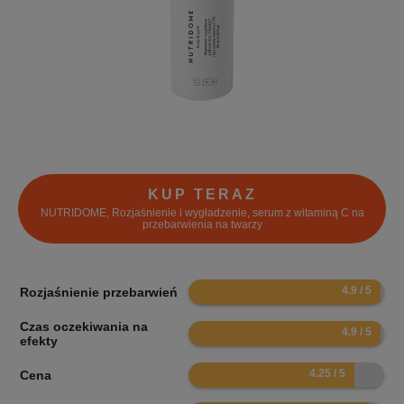
KUP TERAZ
NUTRIDOME, Rozjaśnienie i wygładzenie, serum z witaminą C na
przebarwienia na twarzy
9.8
Rozjaśnienie przebarwień
Czas oczekiwania na
9.8
efekty
8.5
Cena