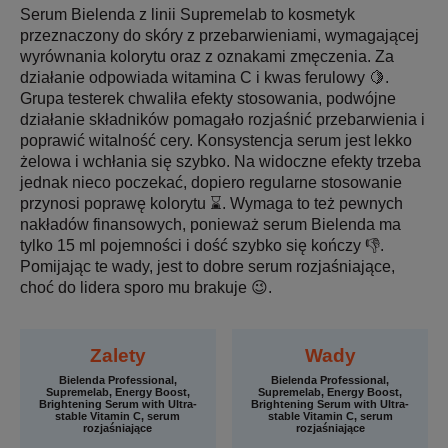
Serum Bielenda z linii Supremelab to kosmetyk
przeznaczony do skóry z przebarwieniami, wymagającej
wyrównania kolorytu oraz z oznakami zmęczenia. Za
działanie odpowiada witamina C i kwas ferulowy 🍋.
Grupa testerek chwaliła efekty stosowania, podwójne
działanie składników pomagało rozjaśnić przebarwienia i
poprawić witalność cery. Konsystencja serum jest lekko
żelowa i wchłania się szybko. Na widoczne efekty trzeba
jednak nieco poczekać, dopiero regularne stosowanie
przynosi poprawę kolorytu ⌛. Wymaga to też pewnych
nakładów finansowych, ponieważ serum Bielenda ma
tylko 15 ml pojemności i dość szybko się kończy 👎.
Pomijając te wady, jest to dobre serum rozjaśniające,
choć do lidera sporo mu brakuje 😉.
Zalety
Wady
Bielenda Professional,
Bielenda Professional,
Supremelab, Energy Boost,
Supremelab, Energy Boost,
Brightening Serum with Ultra-
Brightening Serum with Ultra-
stable Vitamin C, serum
stable Vitamin C, serum
rozjaśniające
rozjaśniające