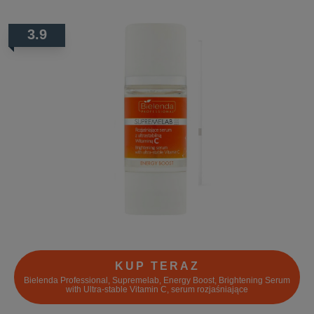
3.9
KUP TERAZ
Bielenda Professional, Supremelab, Energy Boost, Brightening Serum
with Ultra-stable Vitamin C, serum rozjaśniające