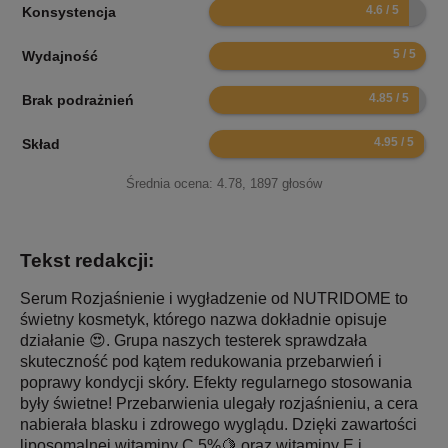
9.2
Konsystencja
10
Wydajność
9.7
Brak podrażnień
9.9
Skład
Średnia ocena:
4.78
,
1897
głosów
Tekst redakcji:
Serum Rozjaśnienie i wygładzenie od NUTRIDOME to
świetny kosmetyk, którego nazwa dokładnie opisuje
działanie 😍. Grupa naszych testerek sprawdzała
skuteczność pod kątem redukowania przebarwień i
poprawy kondycji skóry. Efekty regularnego stosowania
były świetne! Przebarwienia ulegały rozjaśnieniu, a cera
nabierała blasku i zdrowego wyglądu. Dzięki zawartości
liposomalnej witaminy C 5%🍋 oraz witaminy E i