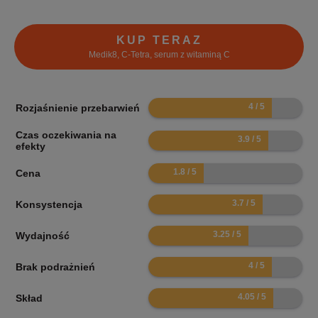
KUP TERAZ
Medik8, C-Tetra, serum z witaminą C
8
Rozjaśnienie przebarwień
Czas oczekiwania na
7.8
efekty
3.6
Cena
7.4
Konsystencja
6.5
Wydajność
8
Brak podrażnień
8.1
Skład