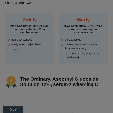
stosowaniu 😬.
Zalety
Wady
MIYA Cosmetics, BEAUTY.lab,
MIYA Cosmetics, BEAUTY.lab,
serum z witaminą C na
serum z witaminą C na
przebarwienia
przebarwienia
dobra wydajność
bardzo lepkie
niezły efekt rozjaśnienia
może powodować uczucie
ściągnięcia skóry
zapach
nie sprawdza się przy cerze
trądzikowej
The Ordinary, Ascorbyl Glucoside
Solution 12%, serum z witaminą C
3.7