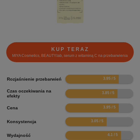
KUP TERAZ
MIYA Cosmetics, BEAUTY.lab, serum z witaminą C na przebarwienia
7.9
Rozjaśnienie przebarwień
Czas oczekiwania na
7.7
efekty
7.9
Cena
6.1
Konsystencja
8.2
Wydajność