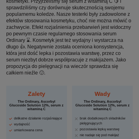
kosmetyki. Przyjrzeliśmy się serum z witaminą C 🍋 i
sprawdziliśmy czy dorównuje skutecznością swojemu
popularnemu koledze. Nasze testerki były zadowolone z
efektów stosowania kosmetyku, choć nie można mówić o
zachwycie. Efekt rozjaśnienia przebarwień jest widoczny
po pewnym czasie regularnego stosowania serum
Ordinary ⌛. Kosmetyk jest też wydajny i wystarcza na
długo 👍. Negatywnie została oceniona konsystencja,
która jest dość lepka i pozostawia warstwę, przez co
serum niezbyt dobrze współpracuje z makijażem. Jako
propozycja do pielęgnacji na wieczór sprawdza się
całkiem nieźle 🙂.
Zalety
Wady
The Ordinary, Ascorbyl
The Ordinary, Ascorbyl
Glucoside Solution 12%, serum z
Glucoside Solution 12%, serum z
witaminą C
witaminą C
delikatne działanie rozjaśniające
brak dodatkowych składników
pielęgnujących
wydajność
pozostawia lepką warstwę
umiarkowana cena
nie nadaje się pod makijaż