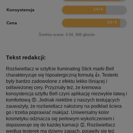
6.8
Konsystencja
9
Cena
Średnia ocena:
4.04
,
948
głosów
Tekst redakcji:
Rozświetlacz w sztyfcie lluminating Stick marki Bell
charakteryzuje się hipoalergiczną formułą 👍. Testerki
były bardzo zadowolone z efektu lekko lśniącej i
odświeżonej cery. Przyznały też, że kremowa
konsystencja sztyftu Bell czyni aplikację niezwykle łatwą i
komfortową 😍. Jednak niektóre z naszych testujących
zauważyły, że rozświetlacz nałożony na podkład ściera
go i trzeba poprawiać makijaż. Uniwersalny kolor
kosmetyku odznacza się perłowym wykończeniem i
dopasowuje się do każdej karnacji 👏. Rozświetlacz
według testerek ma dziwny zapach, pojawiły się też