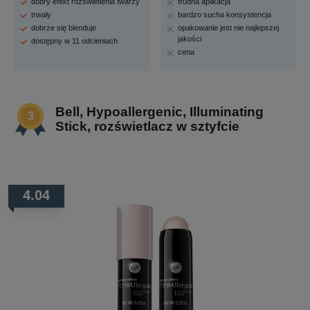
dobry efekt rozświetlenia twarzy
trudna aplikacja
trwały
bardzo sucha konsystencja
dobrze się blenduje
opakowanie jest nie najlepszej
jakości
dostępny w 11 odcieniach
cena
Bell, Hypoallergenic, Illuminating
Stick, rozświetlacz w sztyfcie
4.04