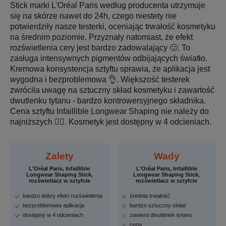
Stick marki L'Oréal Paris według producenta utrzymuje
się na skórze nawet do 24h, czego niestety nie
potwierdziły nasze testerki, oceniając trwałość kosmetyku
na średnim poziomie. Przyznały natomiast, że efekt
rozświetlenia cery jest bardzo zadowalający 🙂. To
zasługa intensywnych pigmentów odbijających światło.
Kremowa konsystencja sztyftu sprawia, że aplikacja jest
wygodna i bezproblemowa 👌. Większość testerek
zwróciła uwagę na sztuczny skład kosmetyku i zawartość
dwutlenku tytanu - bardzo kontrowersyjnego składnika.
Cena sztyftu Infaillible Longwear Shaping nie należy do
najniższych 🤷‍♀️. Kosmetyk jest dostępny w 4 odcieniach.
Zalety
Wady
L'Oréal Paris, Infaillible
L'Oréal Paris, Infaillible
Longwear Shaping Stick,
Longwear Shaping Stick,
rozświetlacz w sztyfcie
rozświetlacz w sztyfcie
bardzo dobry efekt rozświetlenia
średnia trwałość
bezproblemowa aplikacja
bardzo sztuczny skład
dostępny w 4 odcieniach
zawiera dwutlenek tytanu
cena