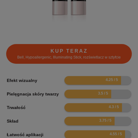
KUP TERAZ
Bell, Hypoallergenic, Illuminating Stick, rozświetlacz w sztyfcie
8.5
Efekt wizualny
7
Pielęgnacja skóry twarzy
8.6
Trwałość
7.5
Skład
9.1
Łatwość aplikacji