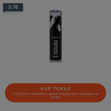
3.78
KUP TERAZ
L'Oréal Paris, Infaillible Longwear Shaping Stick, rozświetlacz w
sztyfcie