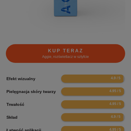
KUP TERAZ
Aggie, rozświetlacz w sztyfcie
9.8
Efekt wizualny
9.9
Pielęgnacja skóry twarzy
9.9
Trwałość
9.8
Skład
9.9
Łatwość aplikacji