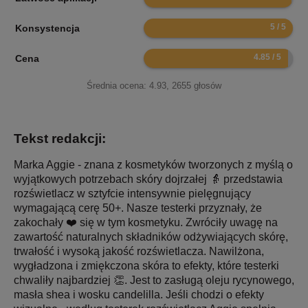
10
Konsystencja
9.7
Cena
Średnia ocena:
4.93
,
2655
głosów
Tekst redakcji:
Marka Aggie - znana z kosmetyków tworzonych z myślą o
wyjątkowych potrzebach skóry dojrzałej 👵 przedstawia
rozświetlacz w sztyfcie intensywnie pielęgnujący
wymagającą cerę 50+. Nasze testerki przyznały, że
zakochały ❤️ się w tym kosmetyku. Zwróciły uwagę na
zawartość naturalnych składników odżywiających skórę,
trwałość i wysoką jakość rozświetlacza. Nawilżona,
wygładzona i zmiękczona skóra to efekty, które testerki
chwaliły najbardziej 👏. Jest to zasługą oleju rycynowego,
masła shea i wosku candelilla. Jeśli chodzi o efekty