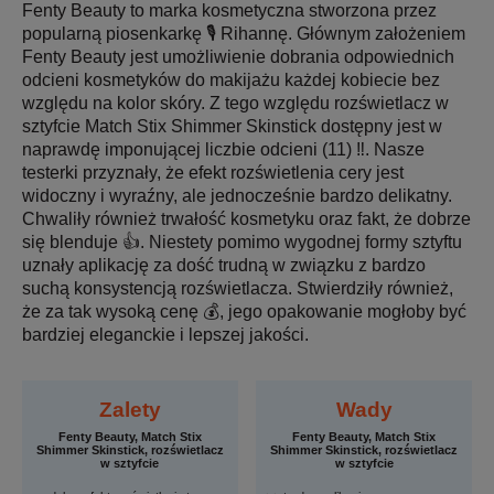
Fenty Beauty to marka kosmetyczna stworzona przez
popularną piosenkarkę 🎙 Rihannę. Głównym założeniem
Fenty Beauty jest umożliwienie dobrania odpowiednich
odcieni kosmetyków do makijażu każdej kobiecie bez
względu na kolor skóry. Z tego względu rozświetlacz w
sztyfcie Match Stix Shimmer Skinstick dostępny jest w
naprawdę imponującej liczbie odcieni (11) ‼️. Nasze
testerki przyznały, że efekt rozświetlenia cery jest
widoczny i wyraźny, ale jednocześnie bardzo delikatny.
Chwaliły również trwałość kosmetyku oraz fakt, że dobrze
się blenduje 👍. Niestety pomimo wygodnej formy sztyftu
uznały aplikację za dość trudną w związku z bardzo
suchą konsystencją rozświetlacza. Stwierdziły również,
że za tak wysoką cenę 💰, jego opakowanie mogłoby być
bardziej eleganckie i lepszej jakości.
Zalety
Wady
Fenty Beauty, Match Stix
Fenty Beauty, Match Stix
Shimmer Skinstick, rozświetlacz
Shimmer Skinstick, rozświetlacz
w sztyfcie
w sztyfcie