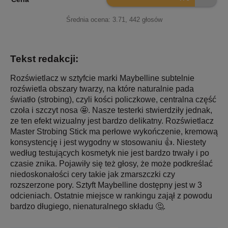
Średnia ocena:
3.71
,
442
głosów
Tekst redakcji:
Rozświetlacz w sztyfcie marki Maybelline subtelnie
rozświetla obszary twarzy, na które naturalnie pada
światło (strobing), czyli kości policzkowe, centralna część
czoła i szczyt nosa 🤩. Nasze testerki stwierdziły jednak,
ze ten efekt wizualny jest bardzo delikatny. Rozświetlacz
Master Strobing Stick ma perłowe wykończenie, kremową
konsystencję i jest wygodny w stosowaniu 👍. Niestety
według testujących kosmetyk nie jest bardzo trwały i po
czasie znika. Pojawiły się też głosy, że może podkreślać
niedoskonałości cery takie jak zmarszczki czy
rozszerzone pory. Sztyft Maybelline dostępny jest w 3
odcieniach. Ostatnie miejsce w rankingu zajął z powodu
bardzo długiego, nienaturalnego składu 🤔.