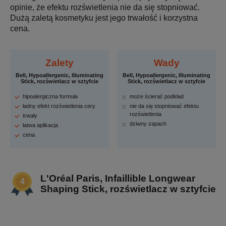
opinie, że efektu rozświetlenia nie da się stopniować.
Dużą zaletą kosmetyku jest jego trwałość i korzystna
cena.
Zalety
Wady
Bell, Hypoallergenic, Illuminating
Bell, Hypoallergenic, Illuminating
Stick, rozświetlacz w sztyfcie
Stick, rozświetlacz w sztyfcie
hipoalergiczna formuła
może ścierać podkład
ładny efekt rozświetlenia cery
nie da się stopniować efektu
rozświetlenia
trwały
dziwny zapach
łatwa aplikacja
cena
L'Oréal Paris, Infaillible Longwear
Shaping Stick, rozświetlacz w sztyfcie