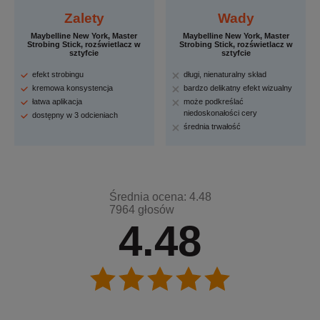
Zalety
Wady
Maybelline New York, Master
Maybelline New York, Master
Strobing Stick, rozświetlacz w
Strobing Stick, rozświetlacz w
sztyfcie
sztyfcie
efekt strobingu
długi, nienaturalny skład
kremowa konsystencja
bardzo delikatny efekt wizualny
łatwa aplikacja
może podkreślać
niedoskonałości cery
dostępny w 3 odcieniach
średnia trwałość
Średnia ocena: 4.48
7964 głosów
4.48