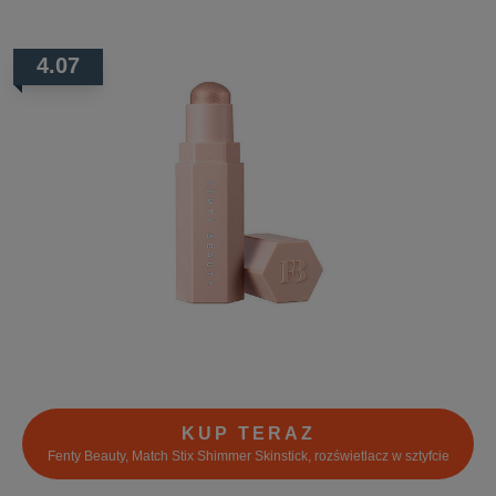
4.07
KUP TERAZ
Fenty Beauty, Match Stix Shimmer Skinstick, rozświetlacz w sztyfcie