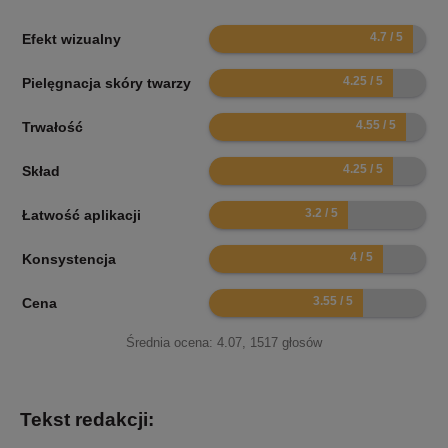
9.4
Efekt wizualny
8.5
Pielęgnacja skóry twarzy
9.1
Trwałość
8.5
Skład
6.4
Łatwość aplikacji
8
Konsystencja
7.1
Cena
Średnia ocena:
4.07
,
1517
głosów
Tekst redakcji: