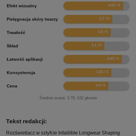
9.1
Efekt wizualny
7.4
Pielęgnacja skóry twarzy
7.2
Trwałość
6.2
Skład
8.9
Łatwość aplikacji
7.3
Konsystencja
6.8
Cena
Średnia ocena:
3.78
,
632
głosów
Tekst redakcji:
Rozświetlacz w sztyfcie Infaillible Longwear Shaping