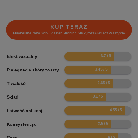
KUP TERAZ
Maybelline New York, Master Strobing Stick, rozświetlacz w sztyfcie
7.4
Efekt wizualny
6.9
Pielęgnacja skóry twarzy
7.3
Trwałość
6.2
Skład
9.1
Łatwość aplikacji
7
Konsystencja
8
Cena