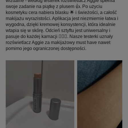
wizualne - według testerek rozświetlacz Aggie spełnia
swoje zadanie na piątkę z plusem 👍. Po użyciu
kosmetyku cera nabiera blasku 🌟 i świeżości, a całość
makijażu wyrazistości. Aplikacja jest niezmiernie łatwa i
wygodna, dzięki kremowej konsystencji, która idealnie
wtapia się w skórę. Odcień sztyftu jest uniwersalny i
pasuje do każdej karnacji 👱🏾‍♀️. Nasze testerki uznały
rozświetlacz Aggie za makijażowy must have nawet
pomimo jego ograniczonej dostępności.