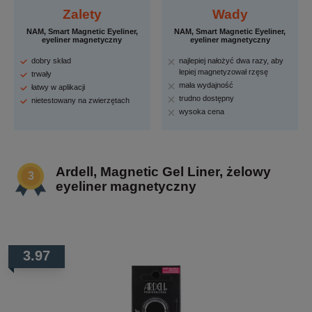
Zalety
Wady
NAM, Smart Magnetic Eyeliner,
NAM, Smart Magnetic Eyeliner,
eyeliner magnetyczny
eyeliner magnetyczny
dobry skład
najlepiej nałożyć dwa razy, aby
lepiej magnetyzował rzęsę
trwały
mała wydajność
łatwy w aplikacji
trudno dostępny
nietestowany na zwierzętach
wysoka cena
Ardell, Magnetic Gel Liner, żelowy
eyeliner magnetyczny
3.97