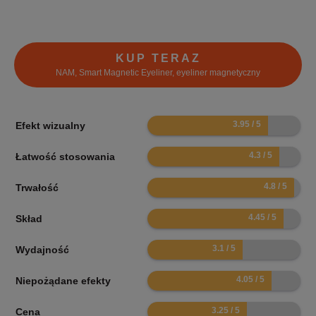
KUP TERAZ
NAM, Smart Magnetic Eyeliner, eyeliner magnetyczny
7.9
Efekt wizualny
8.6
Łatwość stosowania
9.6
Trwałość
8.9
Skład
6.2
Wydajność
8.1
Niepożądane efekty
6.5
Cena