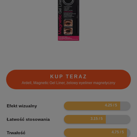
KUP TERAZ
Ardell, Magnetic Gel Liner, żelowy eyeliner magnetyczny
8.5
Efekt wizualny
6.3
Łatwość stosowania
9.5
Trwałość