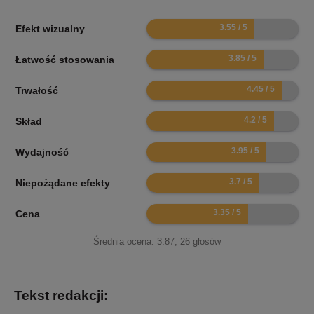
7.1
Efekt wizualny
7.7
Łatwość stosowania
8.9
Trwałość
8.4
Skład
7.9
Wydajność
7.4
Niepożądane efekty
6.7
Cena
Średnia ocena:
3.87
,
26
głosów
Tekst redakcji: