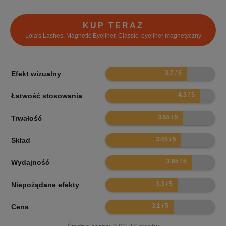
KUP TERAZ
Lola's Lashes, Magnetic Eyeliner, Classic, eyeliner magnetyczny
7.4
Efekt wizualny
8.6
Łatwość stosowania
7.1
Trwałość
6.9
Skład
7.9
Wydajność
6.6
Niepożądane efekty
6.2
Cena