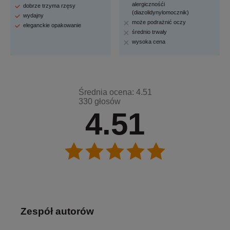
alergicznośći
dobrze trzyma rzęsy
(diazolidynylomocznik)
wydajny
może podrażnić oczy
eleganckie opakowanie
średnio trwały
wysoka cena
Średnia ocena: 4.51
330 głosów
4.51
Zespół autorów