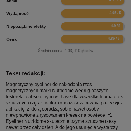
Skład
9.9
Wydajność
9.8
Niepożądane efekty
9.7
Cena
Średnia ocena:
4.93
,
110
głosów
Tekst redakcji:
Magnetyczny eyeliner do nakładania rzęs
magnetycznych marki Nutridome według naszych
testerek to absolutny must have dla wszystkich amatorek
sztucznych rzęs. Cienka końcówka zapewnia precyzyjną
aplikację, z którą poradzą sobie nawet osoby
niewprawione z rysowaniem kresek na powiece 👏.
Eyeliner Nutridome skutecznie trzyma sztuczne rzęsy
nawet przez cały dzień. A do jego usunięcia wystarczy