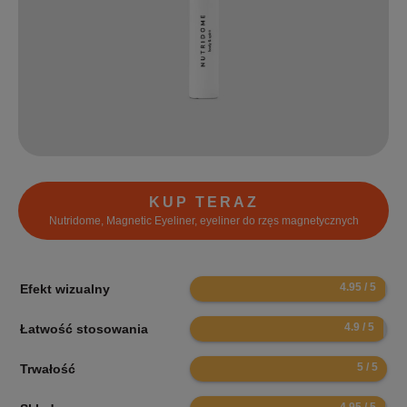
KUP TERAZ
Nutridome, Magnetic Eyeliner, eyeliner do rzęs magnetycznych
9.9
Efekt wizualny
9.8
Łatwość stosowania
10
Trwałość
9.9