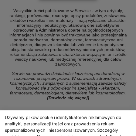
Wszystkie treści publikowane w Serwisie - w tym artykuły,
rankingi, porównania, recenzje, opisy produktów, zestawienia
składów i wszelkie inne materiały - mają wyłącznie charakter
informacyjny i edukacyjny. Stanowią one subiektywne
opracowania Administratora oparte na ogólnodostępnych
informacjach i nie powinny być traktowane jako profesjonalna
porada medyczna, dermatologiczna, farmaceutyczna ani
dietetyczna, diagnoza lekarska lub zalecenie terapeutyczne,
oficjalne stanowisko producentów wymienianych produktów,
rekomendacja zakupowa o charakterze wiążącym, ani źródło
wiedzy naukowej lub medycznej referencyjnej dla celów
zawodowych.
Serwis nie prowadzi działalności leczniczej ani doradczej w
rozumieniu przepisów prawa. W sprawach zdrowotnych,
kosmetycznych i związanych z suplementacją zawsze należy
konsultować się z odpowiednim specjalistą - lekarzem,
farmaceutą, dermatologiem, dietetykiem lub kosmetologiem.
[Dowiedz się więcej]
Używamy plików cookie i identyfikatorów reklamowych do
© Copyright 2026 ranking-konsumencki.pl
analityki, personalizacji treści oraz prowadzenia reklam
spersonalizowanych i niespersonalizowanych. Szczegóły