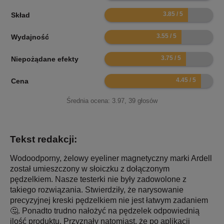
7.7
Skład
7.1
Wydajność
7.5
Niepożądane efekty
8.9
Cena
Średnia ocena:
3.97
,
39
głosów
Tekst redakcji:
Wodoodporny, żelowy eyeliner magnetyczny marki Ardell
został umieszczony w słoiczku z dołączonym
pędzelkiem. Nasze testerki nie były zadowolone z
takiego rozwiązania. Stwierdziły, że narysowanie
precyzyjnej kreski pędzelkiem nie jest łatwym zadaniem
🤔. Ponadto trudno nałożyć na pędzelek odpowiednią
ilość produktu. Przyznały natomiast, że po aplikacji