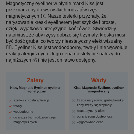
Magnetyczny eyeliner w płynie marki Kiss jest
przeznaczony do wszystkich rodzajów rzęs
magnetycznych 👏. Nasze testerki przyznały, że
narysowanie kreski eyelinerem jest szybkie i proste,
dzięki wyjątkowo precyzyjnej końcówce. Stwierdziły
natomiast, że aby rzęsy dobrze się trzymały, kreska musi
być dość gruba, co tworzy nieestetyczny efekt wizualny
🤷‍♀️. Eyeliner Kiss jest wodoodporny, trwały i nie wywołuje
reakcji alergicznych. Jego cena niestety nie należy do
najniższych 💰 i nie jest on łatwo dostępny.
Zalety
Wady
Kiss, Magnetic Eyeliner, eyeliner
Kiss, Magnetic Eyeliner, eyeliner
magnetyczny
magnetyczny
szybka i prosta aplikacja
trzeba narysować grubą kreskę,
żeby rzęsy się trzymały
trwały
nieestetyczny efekt
wodoodporny
ograniczona dostępność
do wszystkich rodzajów rzęs
magnetycznych
wygórowana cena