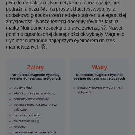
płyn do demakijażu. Kosmetyk się nie rozmazuje, nie
podrażnia oczu 😭, ma prosty skład, jest wydajny, a
dodatkowo głęboka czerń nadaje spojrzeniu eleganckiej
zmysłowości. Nasze testerki doceniły również fakt, iż
marka Nutridome respektuje prawa zwierząt 🐭. Nawet
pomimo ograniczonej dostępności okrzyknęły Magnetic
Eyeliner Nutridome najlepszym eyelinerem do rzęs
magnetycznych 🏆.
Zalety
Wady
Nutridome, Magnetic Eyeliner,
Nutridome, Magnetic Eyeliner,
eyeliner do rzęs magnetycznych
eyeliner do rzęs magnetycznych
prosty skład
dostępny jedynie w wybranych
sklepach
łatwy i precyzyjny w aplikacji
naturalny efekt wizualny
trzyma sztuczne rzęsy przez
cały dzień
nie podrażnia oczu
nie rozmazuje się
wydajny
nietestowany na zwierzętach