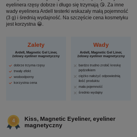
eyelinera rzęsy dobrze i długo się trzymają 😘. Za inne
wady eyelinera Ardell testerki wskazały małą pojemność
(3 g) i średnią wydajność. Na szczęście cena kosmetyku
jest korzystna 😀.
Zalety
Wady
Ardell, Magnetic Gel Liner,
Ardell, Magnetic Gel Liner,
żelowy eyeliner magnetyczny
żelowy eyeliner magnetyczny
dobrze trzyma rzęsy
bardzo trudno zrobić kreskę
pędzelkiem
trwały efekt
ciężko nałożyć odpowiednią
wodoodporny
ilość produktu
korzystna cena
mała pojemność
średnio wydajny
Kiss, Magnetic Eyeliner, eyeliner
magnetyczny