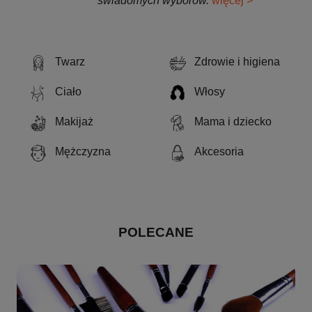
świadomych wyborów.
więcej >
Twarz
Zdrowie i higiena
Ciało
Włosy
Makijaż
Mama i dziecko
Mężczyzna
Akcesoria
POLECANE