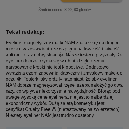
Średnia ocena:
3.99
,
63
głosów
Tekst redakcji:
Eyeliner magnetyczny marki NAM znalazł się na drugim
miejscu w zestawieniu ze względu na trwałość i łatwość
aplikacji oraz dobry skład 👍. Nasze testerki przyznały, że
eyeliner dobrze trzyma się w dłoni, dzięki czemu
narysowanie kreski nie jest kłopotliwe. Dodatkowo
wyrazista czerń zapewnia klasyczny i zmysłowy make-up
oczu 👁. Testerki stwierdziły natomiast, że aby eyeliner
NAM dobrze magnetyzował rzęsę, trzeba nałożyć go dwa
razy, co wpływa niekorzystnie na wydajność. Biorąc pod
uwagę wysoką cenę eyelinera, nie jest to najbardziej
ekonomiczny wybór. Dużą zaletą kosmetyku jest
certyfikat Cruelty Free 😻 (nietestowany na zwierzętach).
Niestety eyeliner NAM jest trudno dostępny.