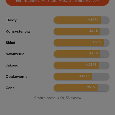
Botanicapharma, Twarz–ciało–włosy, Olej migdałowy 100%
8.5
Efekty
8.4
Konsystencja
9
Skład
8.4
Nawilżenie
8.1
Jakość
6.9
Opakowanie
7.9
Cena
Średnia ocena:
4.09
,
58
głosów