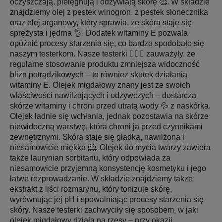
oczyszczają, pielęgnują i odżywiają skórę 🥰. W składzie
znajdziemy olej z pestek winogron, z pestek słonecznika
oraz olej arganowy, który sprawia, że skóra staje się
sprężysta i jędrna 👌. Dodatek witaminy E pozwala
opóźnić procesy starzenia się, co bardzo spodobało się
naszym testerkom. Nasze testerki 👱🏻‍♀️ zauważyły, że
regularne stosowanie produktu zmniejsza widoczność
blizn potrądzikowych – to również skutek działania
witaminy E. Olejek migdałowy znany jest ze swoich
właściwości nawilżających i odżywczych – dostarcza
skórze witaminy i chroni przed utratą wody 💦 z naskórka.
Olejek ładnie się wchłania, jednak pozostawia na skórze
niewidoczną warstwę, która chroni ja przed czynnikami
zewnętrznymi. Skóra staje się gładka, nawilżona i
niesamowicie miękka 🤗. Olejek do mycia twarzy zawiera
także laurynian sorbitanu, który odpowiada za
niesamowicie przyjemną konsystencję kosmetyku i jego
łatwe rozprowadzanie. W składzie znajdziemy także
ekstrakt z liści rozmarynu, który tonizuje skórę,
wyrównując jej pH i spowalniając procesy starzenia się
skóry. Nasze testerki zachwyciły się sposobem, w jaki
olejek migdałowy działa na rzęsy – przy okazji