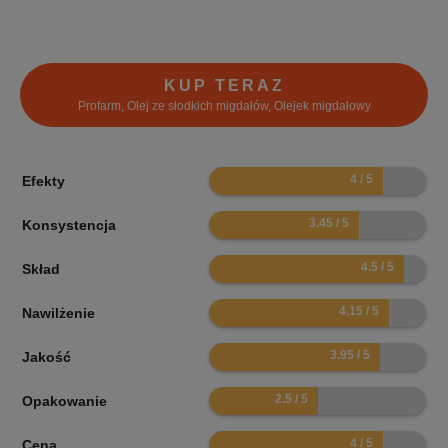
KUP TERAZ
Profarm, Olej ze słodkich migdałów, Olejek migdałowy
8
Efekty
6.9
Konsystencja
9
Skład
8.3
Nawilżenie
7.9
Jakość
5
Opakowanie
8
Cena