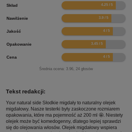
8.5
Skład
7.8
Nawilżenie
8
Jakość
6.9
Opakowanie
8
Cena
Średnia ocena:
3.96
,
24
głosów
Tekst redakcji:
Your natural side Słodkie migdały to naturalny olejek
migdałowy. Nasze testerki były zaskoczone rozmiarem
opakowania, które ma pojemność aż 200 ml 🤩. Niestety
olejek może być komedogenny, dlatego lepiej sprawdzi
się do olejowania włosów. Olejek migdałowy wspiera