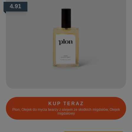
4.91
KUP TERAZ
Plon, Olejek do mycia twarzy z olejem ze słodkich migdałów, Olejek
migdałowy