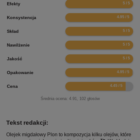
10
Efekty
9.9
Konsystencja
10
Skład
10
Nawilżenie
10
Jakość
9.9
Opakowanie
8.9
Cena
Średnia ocena:
4.91
,
102
głosów
Tekst redakcji:
Olejek migdałowy Plon to kompozycja kilku olejów, które