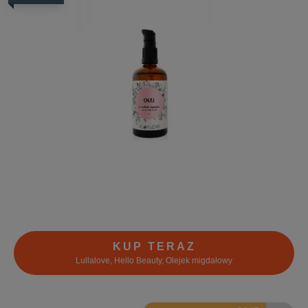
KUP TERAZ
Lullalove, Hello Beauty, Olejek migdałowy
8.2