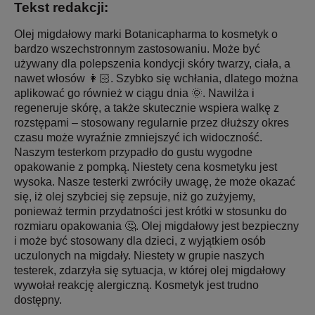
Tekst redakcji:
Olej migdałowy marki Botanicapharma to kosmetyk o
bardzo wszechstronnym zastosowaniu. Może być
używany dla polepszenia kondycji skóry twarzy, ciała, a
nawet włosów 👩🏻‍. Szybko się wchłania, dlatego można
aplikować go również w ciągu dnia 🌞. Nawilża i
regeneruje skórę, a także skutecznie wspiera walkę z
rozstępami – stosowany regularnie przez dłuższy okres
czasu może wyraźnie zmniejszyć ich widoczność.
Naszym testerkom przypadło do gustu wygodne
opakowanie z pompką. Niestety cena kosmetyku jest
wysoka. Nasze testerki zwróciły uwagę, że może okazać
się, iż olej szybciej się zepsuje, niż go zużyjemy,
ponieważ termin przydatności jest krótki w stosunku do
rozmiaru opakowania 🤔. Olej migdałowy jest bezpieczny
i może być stosowany dla dzieci, z wyjątkiem osób
uczulonych na migdały. Niestety w grupie naszych
testerek, zdarzyła się sytuacja, w której olej migdałowy
wywołał reakcję alergiczną. Kosmetyk jest trudno
dostępny.