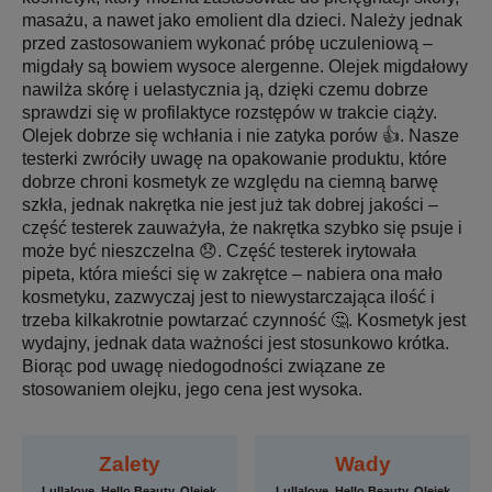
masażu, a nawet jako emolient dla dzieci. Należy jednak
przed zastosowaniem wykonać próbę uczuleniową –
migdały są bowiem wysoce alergenne. Olejek migdałowy
nawilża skórę i uelastycznia ją, dzięki czemu dobrze
sprawdzi się w profilaktyce rozstępów w trakcie ciąży.
Olejek dobrze się wchłania i nie zatyka porów 👍. Nasze
testerki zwróciły uwagę na opakowanie produktu, które
dobrze chroni kosmetyk ze względu na ciemną barwę
szkła, jednak nakrętka nie jest już tak dobrej jakości –
część testerek zauważyła, że nakrętka szybko się psuje i
może być nieszczelna 😞. Część testerek irytowała
pipeta, która mieści się w zakrętce – nabiera ona mało
kosmetyku, zazwyczaj jest to niewystarczająca ilość i
trzeba kilkakrotnie powtarzać czynność 🤔. Kosmetyk jest
wydajny, jednak data ważności jest stosunkowo krótka.
Biorąc pod uwagę niedogodności związane ze
stosowaniem olejku, jego cena jest wysoka.
Zalety
Wady
Lullalove, Hello Beauty, Olejek
Lullalove, Hello Beauty, Olejek