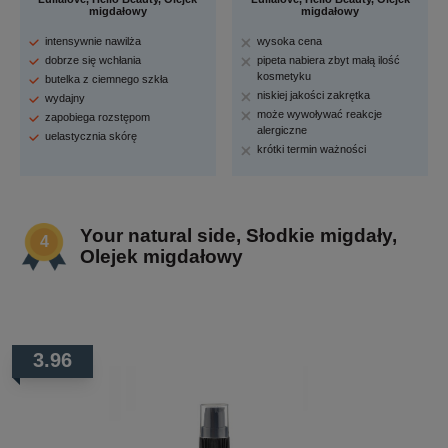
migdałowy
migdałowy
intensywnie nawilża
wysoka cena
dobrze się wchłania
pipeta nabiera zbyt małą ilość
kosmetyku
butelka z ciemnego szkła
niskiej jakości zakrętka
wydajny
może wywoływać reakcje
zapobiega rozstępom
alergiczne
uelastycznia skórę
krótki termin ważności
Your natural side, Słodkie migdały,
Olejek migdałowy
3.96