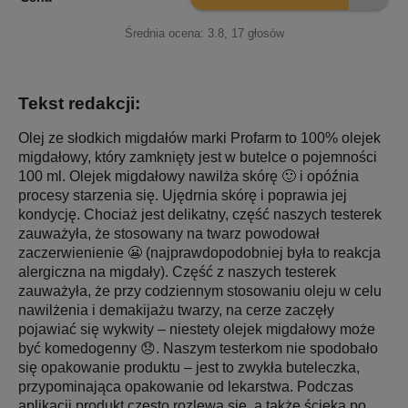
Średnia ocena:
3.8
,
17
głosów
Tekst redakcji:
Olej ze słodkich migdałów marki Profarm to 100% olejek
migdałowy, który zamknięty jest w butelce o pojemności
100 ml. Olejek migdałowy nawilża skórę 🙂 i opóźnia
procesy starzenia się. Ujędrnia skórę i poprawia jej
kondycję. Chociaż jest delikatny, część naszych testerek
zauważyła, że stosowany na twarz powodował
zaczerwienienie 😬 (najprawdopodobniej była to reakcja
alergiczna na migdały). Część z naszych testerek
zauważyła, że przy codziennym stosowaniu oleju w celu
nawilżenia i demakijażu twarzy, na cerze zaczęły
pojawiać się wykwity – niestety olejek migdałowy może
być komedogenny 😞. Naszym testerkom nie spodobało
się opakowanie produktu – jest to zwykła buteleczka,
przypominająca opakowanie od lekarstwa. Podczas
aplikacji produkt często rozlewa się, a także ścieka po