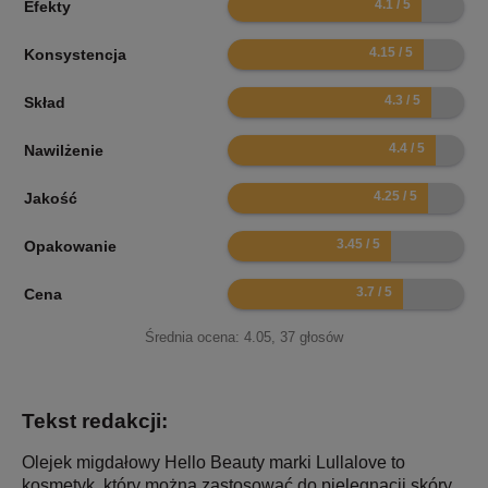
Efekty
8.3
Konsystencja
8.6
Skład
8.8
Nawilżenie
8.5
Jakość
6.9
Opakowanie
7.4
Cena
Średnia ocena:
4.05
,
37
głosów
Tekst redakcji:
Olejek migdałowy Hello Beauty marki Lullalove to
kosmetyk, który można zastosować do pielęgnacji skóry,