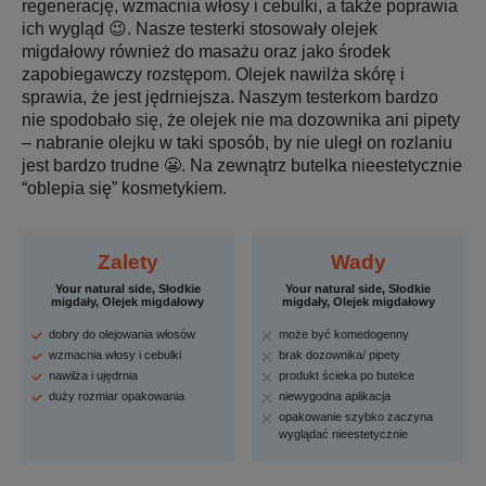
regenerację, wzmacnia włosy i cebulki, a także poprawia
ich wygląd 😉. Nasze testerki stosowały olejek
migdałowy również do masażu oraz jako środek
zapobiegawczy rozstępom. Olejek nawilża skórę i
sprawia, że jest jędrniejsza. Naszym testerkom bardzo
nie spodobało się, że olejek nie ma dozownika ani pipety
– nabranie olejku w taki sposób, by nie uległ on rozlaniu
jest bardzo trudne 😬. Na zewnątrz butelka nieestetycznie
“oblepia się” kosmetykiem.
Zalety
Wady
Your natural side, Słodkie
Your natural side, Słodkie
migdały, Olejek migdałowy
migdały, Olejek migdałowy
dobry do olejowania włosów
może być komedogenny
wzmacnia włosy i cebulki
brak dozownika/ pipety
nawilża i ujędrnia
produkt ścieka po butelce
duży rozmiar opakowania
niewygodna aplikacja
opakowanie szybko zaczyna
wyglądać nieestetycznie