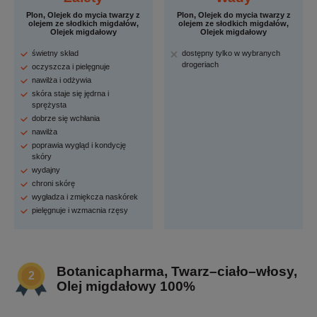
Plon, Olejek do mycia twarzy z
Plon, Olejek do mycia twarzy z
olejem ze słodkich migdałów,
olejem ze słodkich migdałów,
Olejek migdałowy
Olejek migdałowy
świetny skład
dostępny tylko w wybranych
drogeriach
oczyszcza i pielęgnuje
nawilża i odżywia
skóra staje się jędrna i
sprężysta
dobrze się wchłania
nawilża
poprawia wygląd i kondycję
skóry
wydajny
chroni skórę
wygładza i zmiękcza naskórek
pielęgnuje i wzmacnia rzęsy
Botanicapharma, Twarz–ciało–włosy,
Olej migdałowy 100%