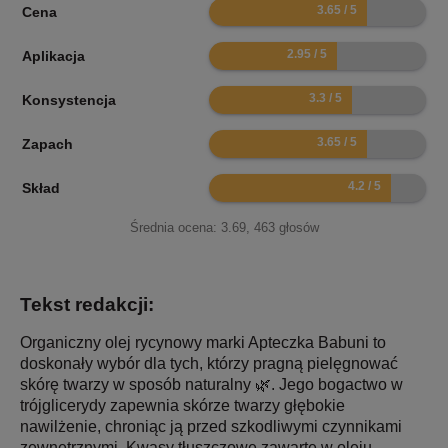
7.3
Cena
5.9
Aplikacja
6.6
Konsystencja
7.3
Zapach
8.4
Skład
Średnia ocena:
3.69
,
463
głosów
Tekst redakcji:
Organiczny olej rycynowy marki Apteczka Babuni to
doskonały wybór dla tych, którzy pragną pielęgnować
skórę twarzy w sposób naturalny 🌿. Jego bogactwo w
trójglicerydy zapewnia skórze twarzy głębokie
nawilżenie, chroniąc ją przed szkodliwymi czynnikami
zewnętrznymi. Kwasy tłuszczowe zawarte w oleju