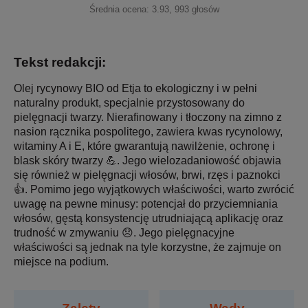
Średnia ocena:
3.93
,
993
głosów
Tekst redakcji:
Olej rycynowy BIO od Etja to ekologiczny i w pełni
naturalny produkt, specjalnie przystosowany do
pielęgnacji twarzy. Nierafinowany i tłoczony na zimno z
nasion rącznika pospolitego, zawiera kwas rycynolowy,
witaminy A i E, które gwarantują nawilżenie, ochronę i
blask skóry twarzy 💪. Jego wielozadaniowość objawia
się również w pielęgnacji włosów, brwi, rzęs i paznokci
👍. Pomimo jego wyjątkowych właściwości, warto zwrócić
uwagę na pewne minusy: potencjał do przyciemniania
włosów, gęstą konsystencję utrudniającą aplikację oraz
trudność w zmywaniu 😞. Jego pielęgnacyjne
właściwości są jednak na tyle korzystne, że zajmuje on
miejsce na podium.