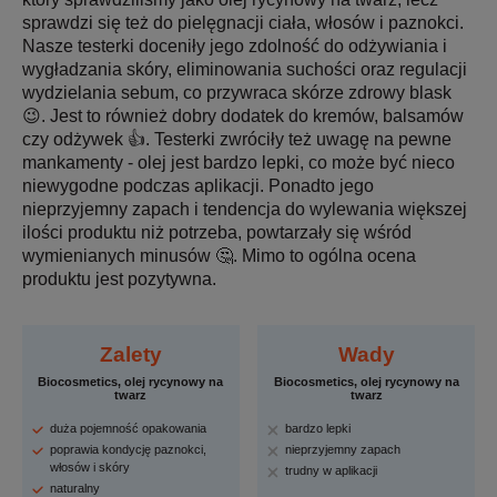
sprawdzi się też do pielęgnacji ciała, włosów i paznokci.
Nasze testerki doceniły jego zdolność do odżywiania i
wygładzania skóry, eliminowania suchości oraz regulacji
wydzielania sebum, co przywraca skórze zdrowy blask
😉. Jest to również dobry dodatek do kremów, balsamów
czy odżywek 👍. Testerki zwróciły też uwagę na pewne
mankamenty - olej jest bardzo lepki, co może być nieco
niewygodne podczas aplikacji. Ponadto jego
nieprzyjemny zapach i tendencja do wylewania większej
ilości produktu niż potrzeba, powtarzały się wśród
wymienianych minusów 🤔. Mimo to ogólna ocena
produktu jest pozytywna.
Zalety
Wady
Biocosmetics, olej rycynowy na
Biocosmetics, olej rycynowy na
twarz
twarz
duża pojemność opakowania
bardzo lepki
poprawia kondycję paznokci,
nieprzyjemny zapach
włosów i skóry
trudny w aplikacji
naturalny