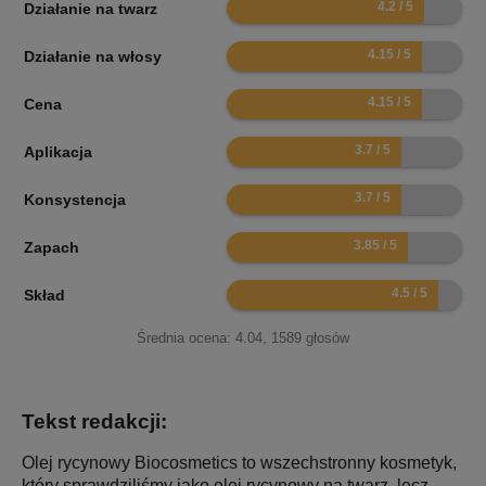
8.4
Działanie na twarz
8.3
Działanie na włosy
8.3
Cena
7.4
Aplikacja
7.4
Konsystencja
7.7
Zapach
9
Skład
Średnia ocena:
4.04
,
1589
głosów
Tekst redakcji:
Olej rycynowy Biocosmetics to wszechstronny kosmetyk,
który sprawdziliśmy jako olej rycynowy na twarz, lecz