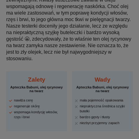
wspomagają odnowę i regenerację naskórka. Choć olej
ma wiele zastosowań, w tym poprawę kondycji włosów,
rzęs i brwi, to jego główna moc tkwi w pielęgnacji twarzy.
Nasze testerki doceniły jego działanie, lecz ze względu
na niepraktyczną szyjkę buteleczki i bardzo wysoką
gęstość 😬, zdecydowały, że to właśnie ten olej rycynowy
na twarz zamyka nasze zestawienie. Nie oznacza to, że
jest to zły olejek, lecz nie był najwygodniejszy w
stosowaniu.
Zalety
Wady
Apteczka Babuni, olej rycynowy
Apteczka Babuni, olej rycynowy
na twarz
na twarz
nawilża cerę
mała pojemność opakowania
regeneruje skórę
niepraktyczna średnica szyjki
butelki
wspomaga kondycję włosów,
rzęs i brwi
bardzo gęsty i tłusty
niezbyt przyjemny zapach