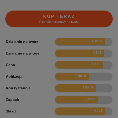
KUP TERAZ
Etja, olej rycynowy na twarz
8.7
Działanie na twarz
8.6
Działanie na włosy
8.4
Cena
5.9
Aplikacja
7.1
Konsystencja
7.5
Zapach
8.8
Skład