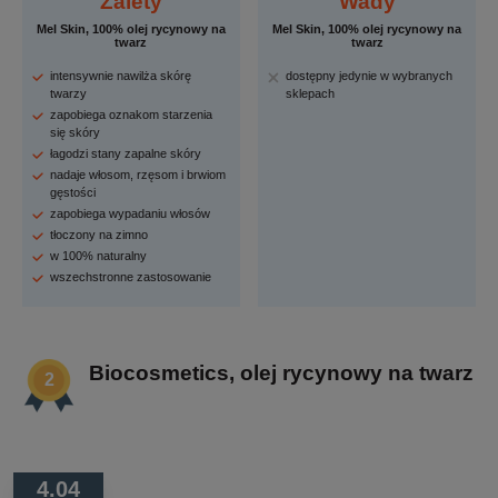
Zalety
Wady
Mel Skin, 100% olej rycynowy na
Mel Skin, 100% olej rycynowy na
twarz
twarz
intensywnie nawilża skórę
dostępny jedynie w wybranych
twarzy
sklepach
zapobiega oznakom starzenia
się skóry
łagodzi stany zapalne skóry
nadaje włosom, rzęsom i brwiom
gęstości
zapobiega wypadaniu włosów
tłoczony na zimno
w 100% naturalny
wszechstronne zastosowanie
Biocosmetics, olej rycynowy na twarz
4.04