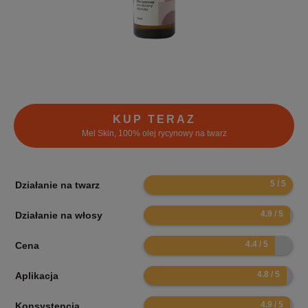
KUP TERAZ
Mel Skin, 100% olej rycynowy na twarz
10
Działanie na twarz
9.8
Działanie na włosy
8.8
Cena
9.6
Aplikacja
9.8
Konsystencja