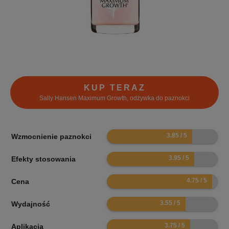
KUP TERAZ
Sally Hansen Maximum Growth, odżywka do paznokci
7.7
Wzmocnienie paznokci
7.9
Efekty stosowania
9.5
Cena
7.1
Wydajność
7.5
Aplikacja