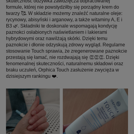
skuteczność odżywka zawdzięcza dopracowanej
formule, której nie powstydziłby się porządny krem do
twarzy 🥰. W składzie możemy znaleźć naturalne oleje:
rycynowy, abisyński i arganowy, a także witaminy A, E i
B3 🌿. Składniki te doskonale wspomagają kondycję
paznokci osłabionych naświetlaniem i lakierami
hybrydowymi oraz nawilżają skórki. Dzięki temu
paznokcie i dłonie odzyskują zdrowy wygląd. Regularne
stosowanie Touch sprawia, że zregenerowane paznokcie
przestają się łamać, nie rozdwajają się 👏👏👏. Dzięki
fenomenalnej skuteczności, naturalnemu składowi oraz
braku uczuleń, Orphica Touch zasłużenie zwycięża w
dzisiejszym rankingu ❤️.