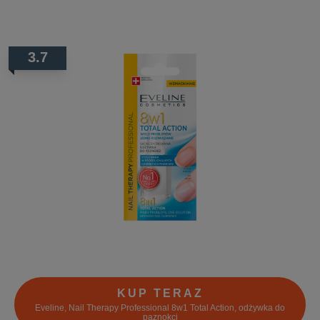
3.7
KUP TERAZ
Eveline, Nail Therapy Professional 8w1 Total Action, odżywka do
paznokci