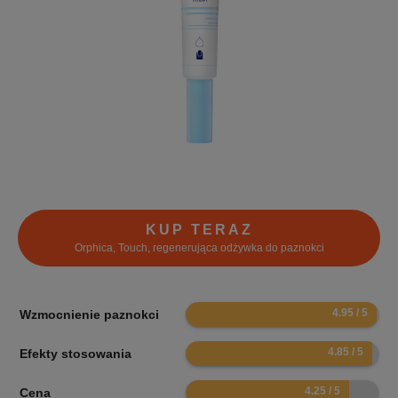
KUP TERAZ
Orphica, Touch, regenerująca odżywka do paznokci
9.9
Wzmocnienie paznokci
9.7
Efekty stosowania
8.5
Cena