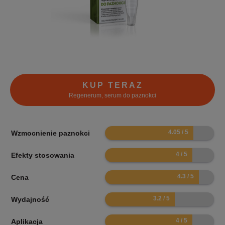
KUP TERAZ
Regenerum, serum do paznokci
8.1
Wzmocnienie paznokci
8
Efekty stosowania
8.6
Cena
6.4
Wydajność
8
Aplikacja