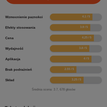
8.2
Wzmocnienie paznokci
7.8
Efekty stosowania
8.5
Cena
7.6
Wydajność
8
Aplikacja
5.1
Brak podrażnień
6.5
Skład
Średnia ocena:
3.7
,
678
głosów