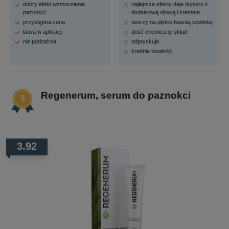
dobry efekt wzmocnienia
najlepsze efekty daje dopiero z
paznokci
dodatkową oliwką i kremem
przystępna cena
tworzy na płytce twardą powłokę
łatwa w aplikacji
dość chemiczny skład
nie podrażnia
odpryskuje
średnia trwałość
Regenerum, serum do paznokci
3.92