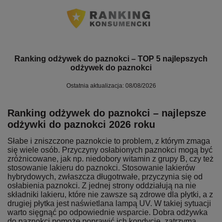
Ranking odżywek do paznokci – TOP 5 najlepszych
odżywek do paznokci
Ostatnia aktualizacja: 08/08/2026
Ranking odżywek do paznokci – najlepsze
odżywki do paznokci 2026 roku
Słabe i zniszczone paznokcie to problem, z którym zmaga
się wiele osób. Przyczyny osłabionych paznokci mogą być
zróżnicowane, jak np. niedobory witamin z grupy B, czy też
stosowanie lakieru do paznokci. Stosowanie lakierów
hybrydowych, zwłaszcza długotrwałe, przyczynia się od
osłabienia paznokci. Z jednej strony oddziałują na nie
składniki lakieru, które nie zawsze są zdrowe dla płytki, a z
drugiej płytka jest naświetlana lampą UV. W takiej sytuacji
warto sięgnąć po odpowiednie wsparcie. Dobra odżywka
do paznokci pomoże poprawić ich kondycję, zatrzyma