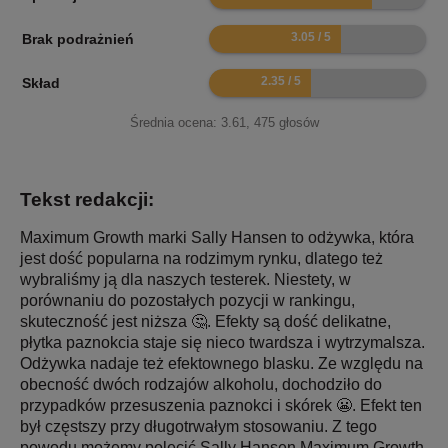
6.1
Brak podrażnień
4.7
Skład
Średnia ocena:
3.61
,
475
głosów
Tekst redakcji:
Maximum Growth marki Sally Hansen to odżywka, która
jest dość popularna na rodzimym rynku, dlatego też
wybraliśmy ją dla naszych testerek. Niestety, w
porównaniu do pozostałych pozycji w rankingu,
skuteczność jest niższa 🤔. Efekty są dość delikatne,
płytka paznokcia staje się nieco twardsza i wytrzymalsza.
Odżywka nadaje też efektownego blasku. Ze względu na
obecność dwóch rodzajów alkoholu, dochodziło do
przypadków przesuszenia paznokci i skórek 😬. Efekt ten
był częstszy przy długotrwałym stosowaniu. Z tego
powodu możemy polecić Sally Hansen Maximum Growth