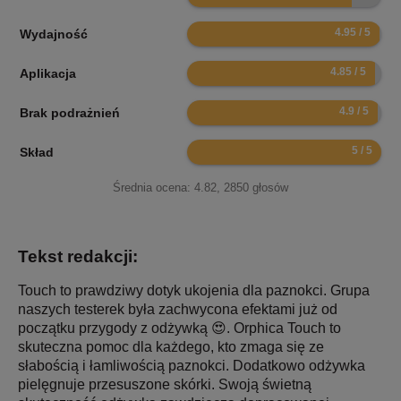
9.9
Wydajność
9.7
Aplikacja
9.8
Brak podrażnień
10
Skład
Średnia ocena:
4.82
,
2850
głosów
Tekst redakcji:
Touch to prawdziwy dotyk ukojenia dla paznokci. Grupa
naszych testerek była zachwycona efektami już od
początku przygody z odżywką 😍. Orphica Touch to
skuteczna pomoc dla każdego, kto zmaga się ze
słabością i łamliwością paznokci. Dodatkowo odżywka
pielęgnuje przesuszone skórki. Swoją świetną