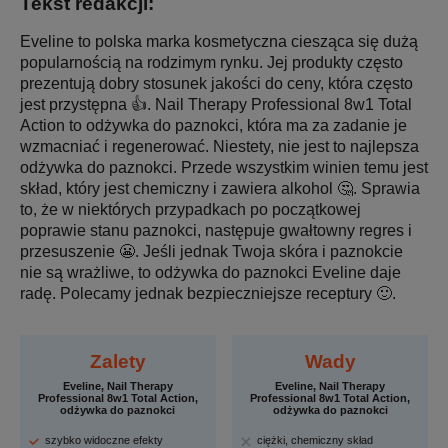
Tekst redakcji:
Eveline to polska marka kosmetyczna ciesząca się dużą
popularnością na rodzimym rynku. Jej produkty często
prezentują dobry stosunek jakości do ceny, która często
jest przystępna 👍. Nail Therapy Professional 8w1 Total
Action to odżywka do paznokci, która ma za zadanie je
wzmacniać i regenerować. Niestety, nie jest to najlepsza
odżywka do paznokci. Przede wszystkim winien temu jest
skład, który jest chemiczny i zawiera alkohol 🤔. Sprawia
to, że w niektórych przypadkach po początkowej
poprawie stanu paznokci, następuje gwałtowny regres i
przesuszenie 😬. Jeśli jednak Twoja skóra i paznokcie
nie są wrażliwe, to odżywka do paznokci Eveline daje
radę. Polecamy jednak bezpieczniejsze receptury 🙂.
Zalety
Wady
Eveline, Nail Therapy
Eveline, Nail Therapy
Professional 8w1 Total Action,
Professional 8w1 Total Action,
odżywka do paznokci
odżywka do paznokci
szybko widoczne efekty
ciężki, chemiczny skład