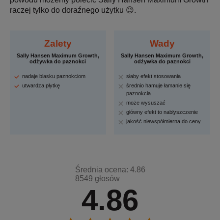
raczej tylko do doraźnego użytku 😉.
Zalety
Wady
Sally Hansen Maximum Growth,
Sally Hansen Maximum Growth,
odżywka do paznokci
odżywka do paznokci
nadaje blasku paznokciom
słaby efekt stosowania
utwardza płytkę
średnio hamuje łamanie się
paznokcia
może wysuszać
główny efekt to nabłyszczenie
jakość niewspółmierna do ceny
Średnia ocena: 4.86
8549 głosów
4.86