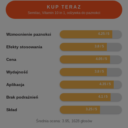
KUP TERAZ
Semilac, Vitamin 10 in 1, odżywka do paznokci
8.5
Wzmocnienie paznokci
7.6
Efekty stosowania
8.1
Cena
7.6
Wydajność
8.7
Aplikacja
8.2
Brak podrażnień
6.5
Skład
Średnia ocena:
3.95
,
1628
głosów