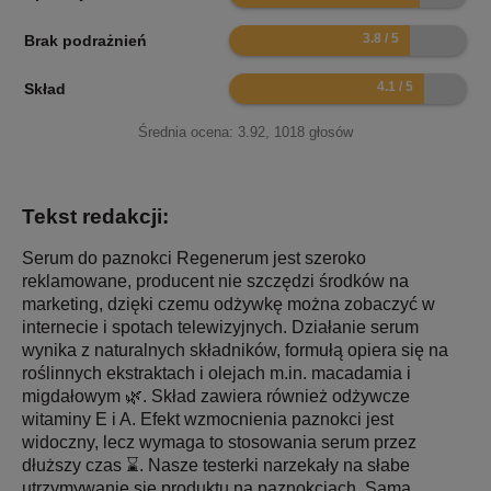
7.6
Brak podrażnień
8.2
Skład
Średnia ocena:
3.92
,
1018
głosów
Tekst redakcji:
Serum do paznokci Regenerum jest szeroko
reklamowane, producent nie szczędzi środków na
marketing, dzięki czemu odżywkę można zobaczyć w
internecie i spotach telewizyjnych. Działanie serum
wynika z naturalnych składników, formułą opiera się na
roślinnych ekstraktach i olejach m.in. macadamia i
migdałowym 🌿. Skład zawiera również odżywcze
witaminy E i A. Efekt wzmocnienia paznokci jest
widoczny, lecz wymaga to stosowania serum przez
dłuższy czas ⌛. Nasze testerki narzekały na słabe
utrzymywanie się produktu na paznokciach. Sama