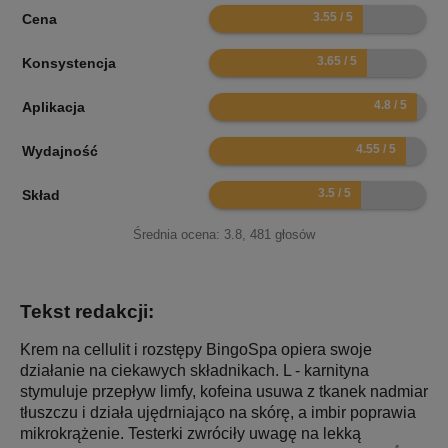
7.1
Cena
7.3
Konsystencja
9.6
Aplikacja
9.1
Wydajność
7
Skład
Średnia ocena:
3.8
,
481
głosów
Tekst redakcji:
Krem na cellulit i rozstępy BingoSpa opiera swoje
działanie na ciekawych składnikach. L - karnityna
stymuluje przepływ limfy, kofeina usuwa z tkanek nadmiar
tłuszczu i działa ujędrniająco na skórę, a imbir poprawia
mikrokrążenie. Testerki zwróciły uwagę na lekką