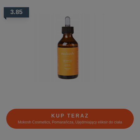
3.85
KUP TERAZ
Mokosh Cosmetics, Pomarańcza, Ujędrniający eliksir do ciała