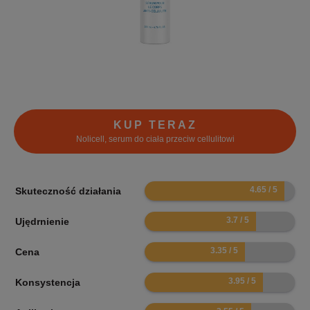
KUP TERAZ
Nolicell, serum do ciała przeciw cellulitowi
9.3
Skuteczność działania
7.4
Ujędrnienie
6.7
Cena
7.9
Konsystencja
7.1