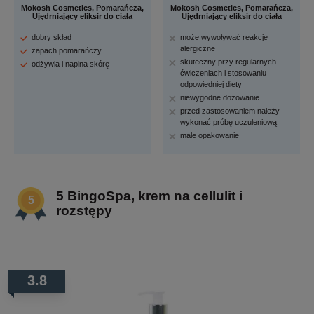
Mokosh Cosmetics, Pomarańcza,
Mokosh Cosmetics, Pomarańcza,
Ujędrniający eliksir do ciała
Ujędrniający eliksir do ciała
dobry skład
może wywoływać reakcje
alergiczne
zapach pomarańczy
skuteczny przy regularnych
odżywia i napina skórę
ćwiczeniach i stosowaniu
odpowiedniej diety
niewygodne dozowanie
przed zastosowaniem należy
wykonać próbę uczuleniową
małe opakowanie
5 BingoSpa, krem na cellulit i
rozstępy
3.8