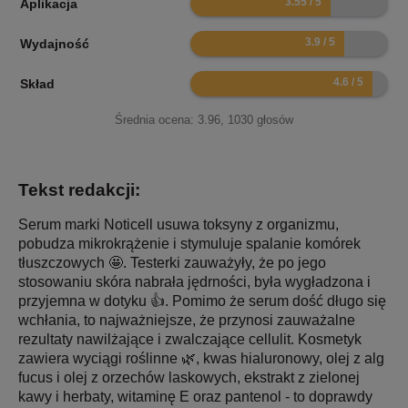
Aplikacja
7.8
Wydajność
9.2
Skład
Średnia ocena:
3.96
,
1030
głosów
Tekst redakcji:
Serum marki Noticell usuwa toksyny z organizmu,
pobudza mikrokrążenie i stymuluje spalanie komórek
tłuszczowych 🤩. Testerki zauważyły, że po jego
stosowaniu skóra nabrała jędrności, była wygładzona i
przyjemna w dotyku 👍. Pomimo że serum dość długo się
wchłania, to najważniejsze, że przynosi zauważalne
rezultaty nawilżające i zwalczające cellulit. Kosmetyk
zawiera wyciągi roślinne 🌿, kwas hialuronowy, olej z alg
fucus i olej z orzechów laskowych, ekstrakt z zielonej
kawy i herbaty, witaminę E oraz pantenol - to doprawdy