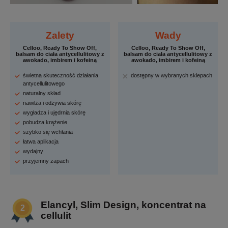
Zalety
Wady
Celloo, Ready To Show Off,
Celloo, Ready To Show Off,
balsam do ciała antycellulitowy z
balsam do ciała antycellulitowy z
awokado, imbirem i kofeiną
awokado, imbirem i kofeiną
świetna skuteczność działania
dostępny w wybranych sklepach
antycellulitowego
naturalny skład
nawilża i odżywia skórę
wygładza i ujędrnia skórę
pobudza krążenie
szybko się wchłania
łatwa aplikacja
wydajny
przyjemny zapach
Elancyl, Slim Design, koncentrat na
cellulit