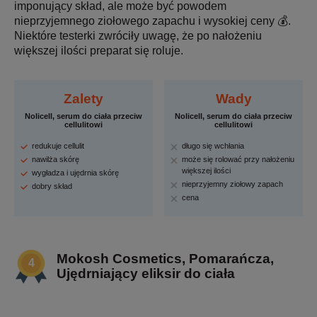
imponujący skład, ale może być powodem
nieprzyjemnego ziołowego zapachu i wysokiej ceny 💰.
Niektóre testerki zwróciły uwagę, że po nałożeniu
większej ilości preparat się roluje.
Zalety
Wady
Nolicell, serum do ciała przeciw
Nolicell, serum do ciała przeciw
cellulitowi
cellulitowi
redukuje cellulit
długo się wchłania
nawilża skórę
może się rolować przy nałożeniu
większej ilości
wygładza i ujędrnia skórę
nieprzyjemny ziołowy zapach
dobry skład
cena
Mokosh Cosmetics, Pomarańcza,
Ujędrniający eliksir do ciała