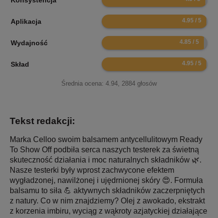
Konsystencja
9.9
Aplikacja
9.7
Wydajność
9.9
Skład
Średnia ocena:
4.94
,
2884
głosów
Tekst redakcji:
Marka Celloo swoim balsamem antycellulitowym Ready
To Show Off podbiła serca naszych testerek za świetną
skuteczność działania i moc naturalnych składników 🌿.
Nasze testerki były wprost zachwycone efektem
wygładzonej, nawilżonej i ujędrnionej skóry 😍. Formuła
balsamu to siła 💪 aktywnych składników zaczerpniętych
z natury. Co w nim znajdziemy? Olej z awokado, ekstrakt
z korzenia imbiru, wyciąg z wąkroty azjatyckiej działające