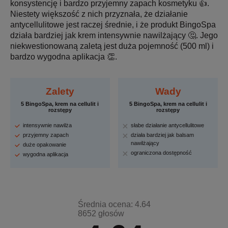
konsystencję i bardzo przyjemny zapach kosmetyku 👍.
Niestety większość z nich przyznała, że działanie
antycellulitowe jest raczej średnie, i że produkt BingoSpa
działa bardziej jak krem intensywnie nawilżający 🤔. Jego
niekwestionowaną zaletą jest duża pojemność (500 ml) i
bardzo wygodna aplikacja 👏.
Zalety
Wady
5 BingoSpa, krem na cellulit i
5 BingoSpa, krem na cellulit i
rozstępy
rozstępy
intensywnie nawilża
słabe działanie antycellulitowe
przyjemny zapach
działa bardziej jak balsam
nawilżający
duże opakowanie
ograniczona dostępność
wygodna aplikacja
Średnia ocena: 4.64
8652 głosów