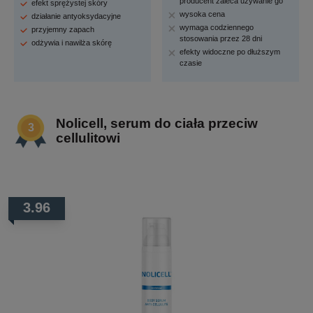
producent zaleca używanie go
efekt sprężystej skóry
wysoka cena
działanie antyoksydacyjne
wymaga codziennego
przyjemny zapach
stosowania przez 28 dni
odżywia i nawilża skórę
efekty widoczne po dłuższym
czasie
Nolicell, serum do ciała przeciw
cellulitowi
3.96