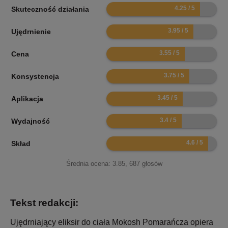
8.5
Skuteczność działania
7.9
Ujędrnienie
7.1
Cena
7.5
Konsystencja
6.9
Aplikacja
6.8
Wydajność
9.2
Skład
Średnia ocena:
3.85
,
687
głosów
Tekst redakcji:
Ujędrniający eliksir do ciała Mokosh Pomarańcza opiera