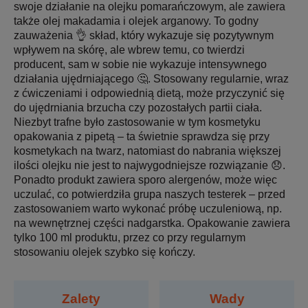
swoje działanie na olejku pomarańczowym, ale zawiera
także olej makadamia i olejek arganowy. To godny
zauważenia 👌 skład, który wykazuje się pozytywnym
wpływem na skórę, ale wbrew temu, co twierdzi
producent, sam w sobie nie wykazuje intensywnego
działania ujędrniającego 🤔. Stosowany regularnie, wraz
z ćwiczeniami i odpowiednią dietą, może przyczynić się
do ujędrniania brzucha czy pozostałych partii ciała.
Niezbyt trafne było zastosowanie w tym kosmetyku
opakowania z pipetą – ta świetnie sprawdza się przy
kosmetykach na twarz, natomiast do nabrania większej
ilości olejku nie jest to najwygodniejsze rozwiązanie 😞.
Ponadto produkt zawiera sporo alergenów, może więc
uczulać, co potwierdziła grupa naszych testerek – przed
zastosowaniem warto wykonać próbę uczuleniową, np.
na wewnętrznej części nadgarstka. Opakowanie zawiera
tylko 100 ml produktu, przez co przy regularnym
stosowaniu olejek szybko się kończy.
Zalety
Wady