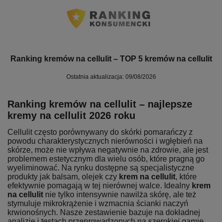
Ranking kremów na cellulit – TOP 5 kremów na cellulit
Ostatnia aktualizacja: 09/08/2026
Ranking kremów na cellulit – najlepsze
kremy na cellulit 2026 roku
Cellulit często porównywany do skórki pomarańczy z
powodu charakterystycznych nierówności i wgłębień na
skórze, może nie wpływa negatywnie na zdrowie, ale jest
problemem estetycznym dla wielu osób, które pragną go
wyeliminować. Na rynku dostępne są specjalistyczne
produkty jak balsam, olejek czy
krem na cellulit
, które
efektywnie pomagają w tej nierównej walce. Idealny
krem
na cellulit
nie tylko intensywnie nawilża skórę, ale też
stymuluje mikrokrążenie i wzmacnia ścianki naczyń
krwionośnych. Nasze zestawienie bazuje na dokładnej
analizie i testach przeprowadzonych na szerokiej gamie