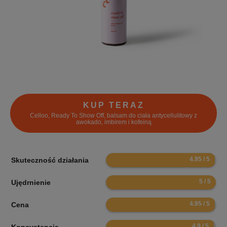
KUP TERAZ
Celloo, Ready To Show Off, balsam do ciała antycellulitowy z
awokado, imbirem i kofeiną
9.9
Skuteczność działania
10
Ujędrnienie
9.9
Cena
9.8