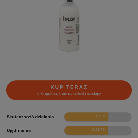
KUP TERAZ
5 BingoSpa, krem na cellulit i rozstępy
6.6
Skuteczność działania
6.5
Ujędrnienie