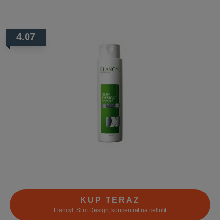
4.07
KUP TERAZ
Elancyl, Slim Design, koncentrat na cellulit