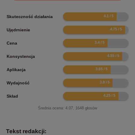
8.2
Skuteczność działania
9.5
Ujędrnienie
6.8
Cena
9.1
Konsystencja
7.3
Aplikacja
7.6
Wydajność
8.5
Skład
Średnia ocena:
4.07
,
1648
głosów
Tekst redakcji: