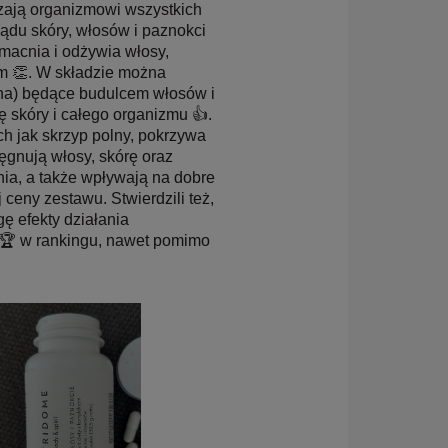
zają organizmowi wszystkich
ądu skóry, włosów i paznokci
macnia i odżywia włosy,
om 👏. W składzie można
yna) będące budulcem włosów i
ę skóry i całego organizmu 👍.
ch jak skrzyp polny, pokrzywa
ęgnują włosy, skórę oraz
ia, a także wpływają na dobre
 ceny zestawu. Stwierdzili też,
ę efekty działania
e 🏆 w rankingu, nawet pomimo