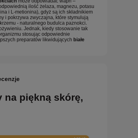
okciach
może odpowiadać wapń –
 odpowiednią ilość żelaza, magnezu, potasu
na i L-metionina), gdyż są ich składnikiem
y i pokrzywa zwyczajna, które stymulują
m krzemu - naturalnego budulca paznokci.
żywieniu. Jednak, kiedy stosowanie tak
 organizmu stosując odpowiednie
pszych preparatów likwidujących
białe
ecenzje
 na piękną skórę,