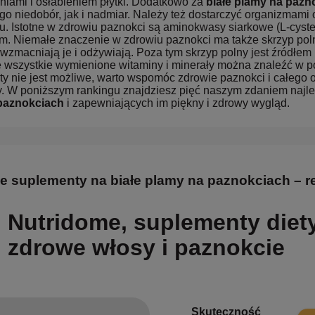
niami i osłabieniem płytki. Dodatkowo za
białe plamy na pazn
go niedobór, jak i nadmiar. Należy też dostarczyć organizmami
u. Istotne w zdrowiu paznokci są aminokwasy siarkowe (L-cystei
. Niemałe znaczenie w zdrowiu paznokci ma także skrzyp poln
, wzmacniają je i odżywiają. Poza tym skrzyp polny jest źródłe
 wszystkie wymienione witaminy i minerały można znaleźć w po
ety nie jest możliwe, warto wspomóc zdrowie paznokci i całego
. W poniższym rankingu znajdziesz pięć naszym zdaniem najle
paznokciach
i zapewniających im piękny i zdrowy wygląd.
e suplementy na białe plamy na paznokciach – r
Nutridome, suplementy diety
zdrowe włosy i paznokcie
Skuteczność
9.9