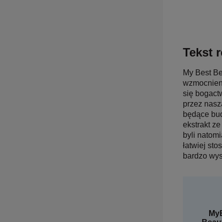
Tekst r
My Best Be
wzmocnieni
się bogact
przez nasz
będące bud
ekstrakt z
byli natomi
łatwiej sto
bardzo wys
MyB