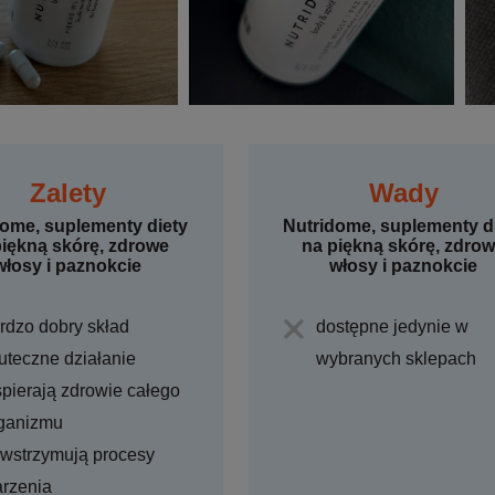
Zalety
Wady
dome, suplementy diety
Nutridome, suplementy d
piękną skórę, zdrowe
na piękną skórę, zdro
włosy i paznokcie
włosy i paznokcie
rdzo dobry skład
dostępne jedynie w
uteczne działanie
wybranych sklepach
pierają zdrowie całego
ganizmu
wstrzymują procesy
arzenia