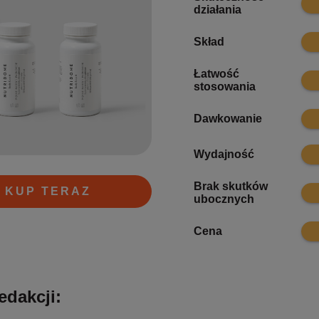
działania
9.8
Skład
Łatwość
9.6
stosowania
9.8
Dawkowanie
10
Wydajność
Brak skutków
9.9
KUP TERAZ
ubocznych
9.7
Cena
edakcji: