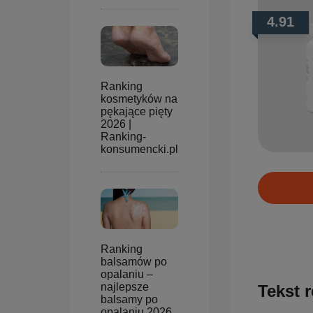
4.91
Ranking
kosmetyków na
pękające pięty
2026 |
Ranking-
konsumencki.pl
Ranking
balsamów po
opalaniu –
najlepsze
Tekst r
balsamy po
opalaniu 2026