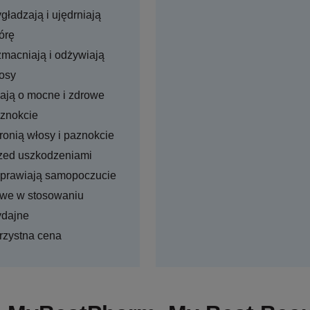
gładzają i ujędrniają
órę
macniają i odżywiają
osy
ają o mocne i zdrowe
znokcie
ronią włosy i paznokcie
zed uszkodzeniami
prawiają samopoczucie
twe w stosowaniu
dajne
rzystna cena