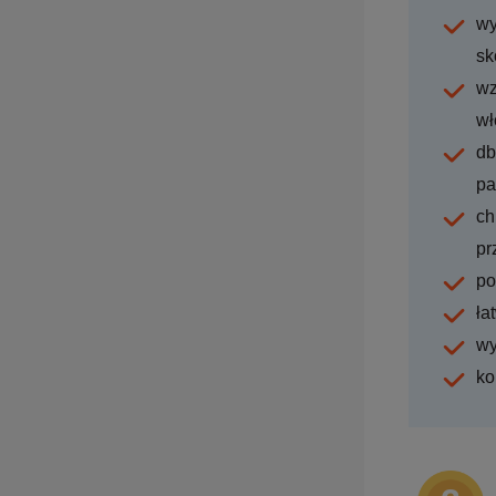
wy
sk
wz
wł
db
pa
ch
pr
po
ła
wy
ko