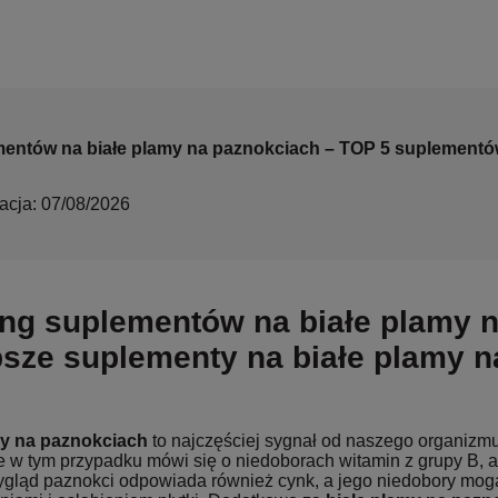
entów na białe plamy na paznokciach – TOP 5 suplementów
zacja: 07/08/2026
ng suplementów na białe plamy n
psze suplementy na białe plamy 
my na paznokciach
to najczęściej sygnał od naszego organizmu
 w tym przypadku mówi się o niedoborach witamin z grupy B, a 
ygląd paznokci odpowiada również cynk, a jego niedobory mog