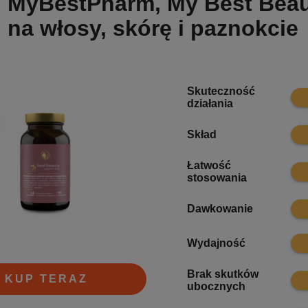
MyBestPharm, My Best Beaut
na włosy, skórę i paznokcie
Skuteczność
9.1
działania
9.5
Skład
Łatwość
7.8
stosowania
6.8
Dawkowanie
6.9
Wydajność
Brak skutków
8.7
KUP TERAZ
ubocznych