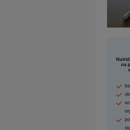
Nutri
na 
ba
sk
ws
or
po
st