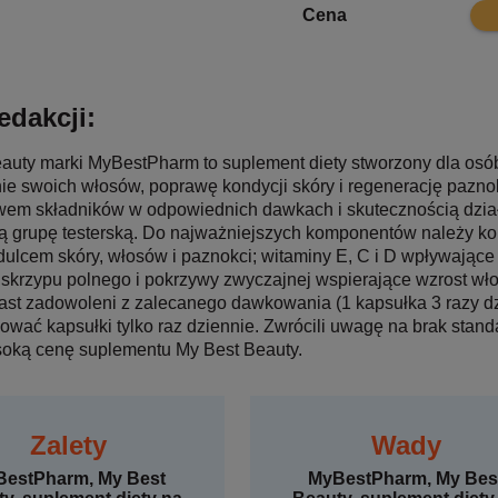
6.3
Cena
edakcji:
auty marki MyBestPharm to suplement diety stworzony dla os
e swoich włosów, poprawę kondycji skóry i regenerację pazno
wem składników w odpowiednich dawkach i skutecznością dział
ą grupę testerską. Do najważniejszych komponentów należy k
ulcem skóry, włosów i paznokci; witaminy E, C i D wpływające
e skrzypu polnego i pokrzywy zwyczajnej wspierające wzrost wło
ast zadowoleni z zalecanego dawkowania (1 kapsułka 3 razy dzie
sować kapsułki tylko raz dziennie. Zwrócili uwagę na brak standa
oką cenę suplementu My Best Beauty.
Zalety
Wady
estPharm, My Best
MyBestPharm, My Bes