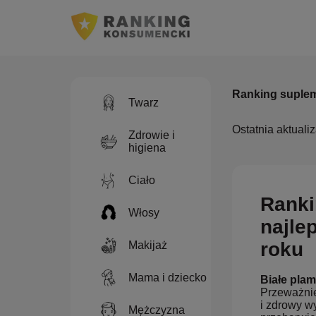
Ranking suplem
Twarz
Ostatnia aktuali
Zdrowie i
higiena
Ciało
Ranki
Włosy
najle
roku
Makijaż
Mama i dziecko
Białe pla
Przeważnie
i zdrowy w
Mężczyzna