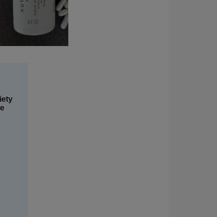
iety
we