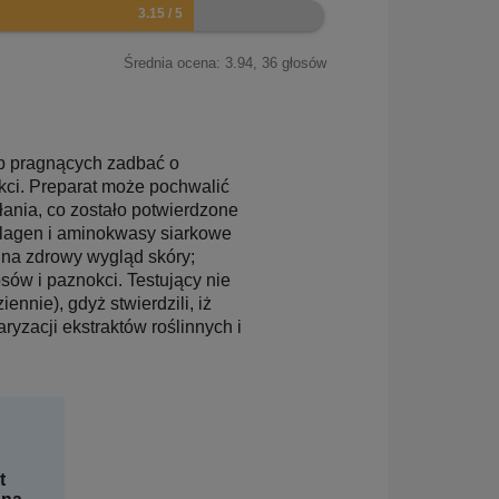
Średnia ocena:
3.94
,
36
głosów
ób pragnących zadbać o
kci. Preparat może pochwalić
ania, co zostało potwierdzone
olagen i aminokwasy siarkowe
 na zdrowy wygląd skóry;
sów i paznokci. Testujący nie
nnie), gdyż stwierdzili, iż
ryzacji ekstraktów roślinnych i
t