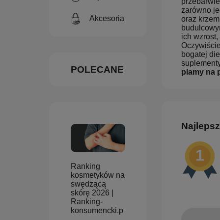
przebarwie
zarówno je
Akcesoria
oraz krzem
budulcowym
ich wzrost
Oczywiście
bogatej di
suplementy
POLECANE
plamy na 
Najlepsz
Ranking
kosmetyków na
swędzącą
skórę 2026 |
Ranking-
konsumencki.p