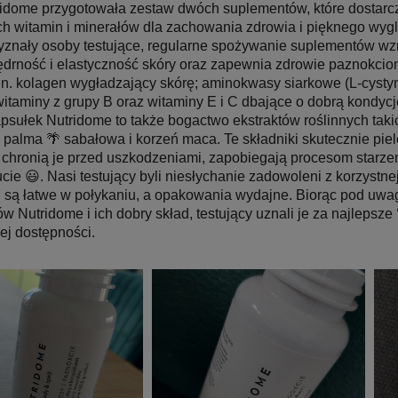
idome przygotowała zestaw dwóch suplementów, które dostarc
h witamin i minerałów dla zachowania zdrowia i pięknego wygl
zyznały osoby testujące, regularne spożywanie suplementów wz
ędrność i elastyczność skóry oraz zapewnia zdrowie paznokci
in. kolagen wygładzający skórę; aminokwasy siarkowe (L-cyst
witaminy z grupy B oraz witaminy E i C dbające o dobrą kondycj
psułek Nutridome to także bogactwo ekstraktów roślinnych taki
 palma 🌴 sabałowa i korzeń maca. Te składniki skutecznie piel
 chronią je przed uszkodzeniami, zapobiegają procesom starzen
e 😃. Nasi testujący byli niesłychanie zadowoleni z korzystnej
i są łatwe w połykaniu, a opakowania wydajne. Biorąc pod uwag
w Nutridome i ich dobry skład, testujący uznali je za najlepsz
ej dostępności.