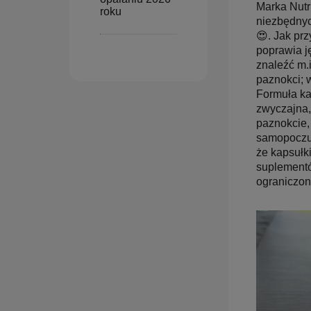
Marka Nutr
roku
niezbędnyc
😍. Jak pr
poprawia j
znaleźć m.
paznokci; 
Formuła ka
zwyczajna,
paznokcie,
samopoczuci
że kapsułk
suplementó
ograniczon