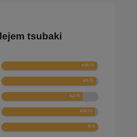
lejem tsubaki
9.9
9.8
8.4
9.7
10