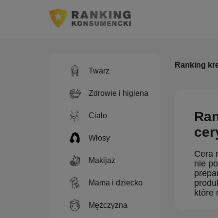
Ranking kr
Twarz
Zdrowie i higiena
Ran
Ciało
cer
Włosy
Cera 
Makijaż
nie po
prepa
produ
Mama i dziecko
które
Mężczyzna