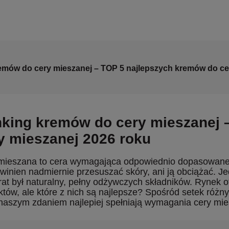
emów do cery mieszanej – TOP 5 najlepszych kremów do ce
king kremów do cery mieszanej –
y mieszanej 2026 roku
mieszana to cera wymagająca odpowiednio dopasowanej 
winien nadmiernie przesuszać skóry, ani ją obciążać. J
rat był naturalny, pełny odżywczych składników. Rynek
któw, ale które z nich są najlepsze? Spośród setek różn
 naszym zdaniem najlepiej spełniają wymagania cery mie