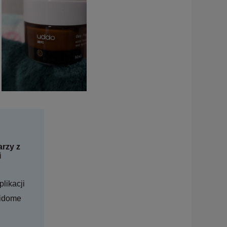
rzy z
i
plikacji
ridome