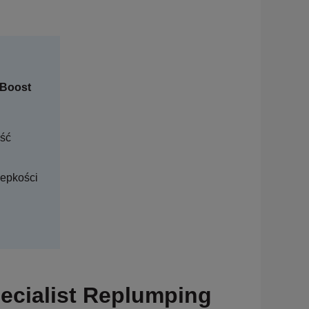
 Boost
ość
lepkości
pecialist Replumping