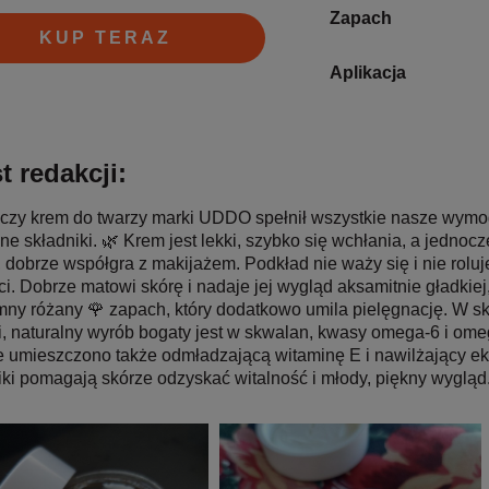
Zapach
KUP TERAZ
Aplikacja
t redakcji:
zy krem do twarzy marki UDDO spełnił wszystkie nasze wymo
lne składniki. 🌿 Krem jest lekki, szybko się wchłania, a jednoc
, dobrze współgra z makijażem. Podkład nie waży się i nie rolu
ci. Dobrze matowi skórę i nadaje jej wygląd aksamitnie gładkiej
mny różany 🌹 zapach, który dodatkowo umila pielęgnację. W sk
i, naturalny wyrób bogaty jest w skwalan, kwasy omega-6 i ome
e umieszczono także odmładzającą witaminę E i nawilżający eks
iki pomagają skórze odzyskać witalność i młody, piękny wygląd