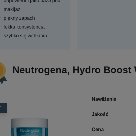
odpowiedni jako baza pod
makijaż
piękny zapach
lekka konsystencja
szybko się wchłania
Neutrogena, Hydro Boost 
Nawilżenie
7
Jakość
Cena