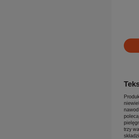
Teks
Produk
niewie
nawodn
poleca
pielęg
trzy w
składz