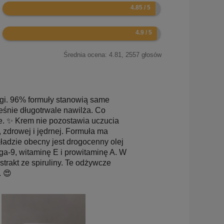
9.7
9.8
Średnia ocena:
4.81
,
2557
głosów
gi. 96% formuły stanowią same
ześnie długotrwale nawilża. Co
je. ✨ Krem nie pozostawia uczucia
, zdrowej i jędrnej. Formuła ma
ładzie obecny jest drogocenny olej
ga-9, witaminę E i prowitaminę A. W
trakt ze spiruliny. Te odżywcze
. 😍