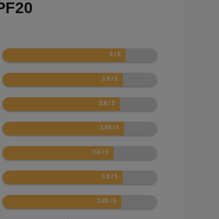
PF20
8
7.8
7.6
7.9
7.2
7.8
7.7