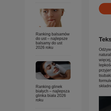
Ranking balsamów
Teks
do ust – najlepsze
balsamy do ust
2026 roku
Odżywc
natura
więcej
lepkoś
przyje
tsubak
formul
składn
Ranking glinek
białych – najlepsza
glinka biała 2026
roku