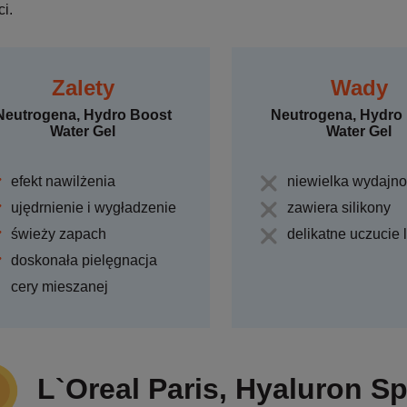
i.
Zalety
Wady
Neutrogena, Hydro Boost
Neutrogena, Hydro
Water Gel
Water Gel
efekt nawilżenia
niewielka wydajn
ujędrnienie i wygładzenie
zawiera silikony
świeży zapach
delikatne uczucie 
doskonała pielęgnacja
cery mieszanej
L`Oreal Paris, Hyaluron S