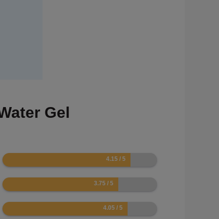
Water Gel
8.3
7.5
8.1