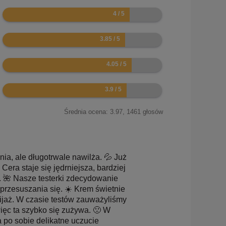
8
7.7
8.1
7.8
Średnia ocena:
3.97
,
1461
głosów
nia, ale długotrwale nawilża. 💦 Już
era staje się jędrniejsza, bardziej
. 🌺 Nasze testerki zdecydowanie
 przesuszania się. ☀️ Krem świetnie
ijaż. W czasie testów zauważyliśmy
ięc ta szybko się zużywa. 🙁 W
a po sobie delikatne uczucie