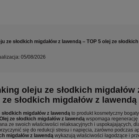
ju ze słodkich migdałów z lawendą – TOP 5 olej ze słodkic
ualizacja: 05/08/2026
king oleju ze słodkich migdałów 
j ze słodkich migdałów z lawendą
e słodkich migdałów z lawendą
to produkt kosmetyczny bogaty
Olej ze słodkich migdałów z lawendą
wspomaga regenerację sk
nana ze swoich właściwości relaksacyjnych i uspokajających, dl
rzyczynić się do redukcji stresu i napięcia, zarówno podczas apl
ch migdałów z lawendą
wykazują właściwości łagodzące i pr