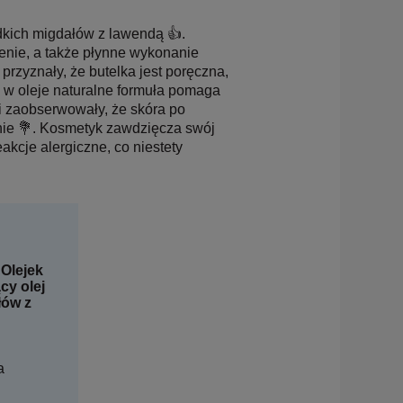
dkich migdałów z lawendą 👍.
nie, a także płynne wykonanie
rzyznały, że butelka jest poręczna,
a w oleje naturalne formuła pomaga
rki zaobserwowały, że skóra po
hnie 💐. Kosmetyk zawdzięcza swój
cje alergiczne, co niestety
 Olejek
cy olej
łów z
a