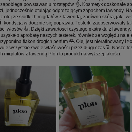
i zapobiega powstawaniu rozstępów 👌. Kosmetyk doskonale spr
dzi, jednocześnie otulając odprężającym zapachem lawendy. Nas
ąc olej ze słodkich migdałów z lawendą, zarówno skóra, jak i w
ich kondycja widocznie się poprawia. Testerki zaobserwowały ta
ści włosów 👍. Dzięki zawartości czystego ekstraktu z lawendy
uzyskało aprobatę naszych testerek, również ze względu na el
przypomina flakon drogich perfum 🤩. Olej jest nierafinowany i t
uje wszystkie swoje właściwości przez długi czas ⌛. Nasze teste
ch migdałów z lawendą Plon to produkt najwyższej jakości.