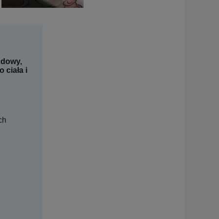
ndowy,
 ciała i
ch