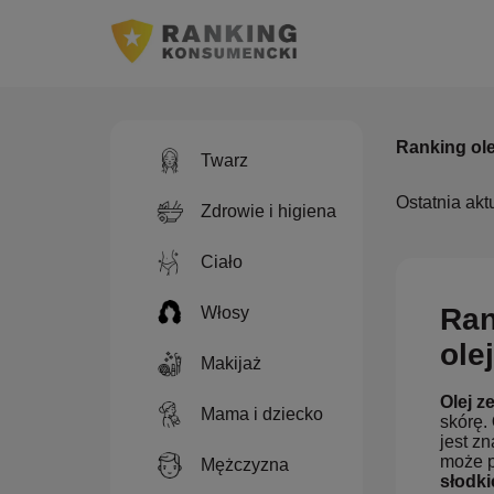
Ranking ole
Twarz
Ostatnia akt
Zdrowie i higiena
Ciało
Ran
Włosy
ole
Makijaż
Olej z
Mama i dziecko
skórę.
jest z
może p
Mężczyzna
słodki