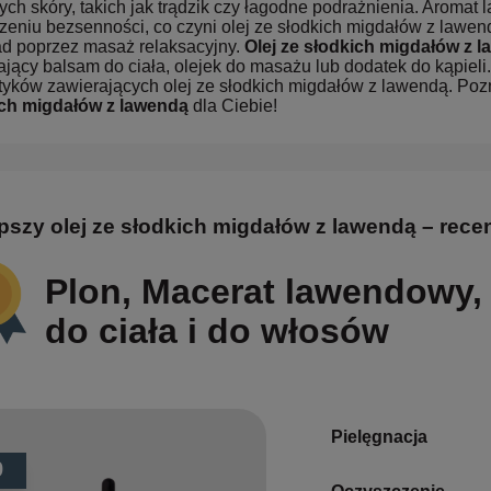
ych skóry, takich jak trądzik czy łagodne podrażnienia. Aroma
zeniu bezsenności, co czyni olej ze słodkich migdałów z lawe
ad poprzez masaż relaksacyjny.
Olej ze słodkich migdałów z 
ający balsam do ciała, olejek do masażu lub dodatek do kąpieli
yków zawierających olej ze słodkich migdałów z lawendą. Pozn
ch migdałów z lawendą
dla Ciebie!
pszy olej ze słodkich migdałów z lawendą – rece
Plon, Macerat lawendowy,
do ciała i do włosów
Pielęgnacja
9