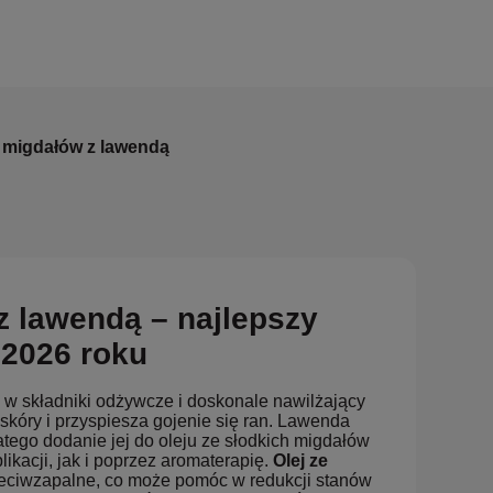
h migdałów z lawendą
z lawendą – najlepszy
 2026 roku
 w składniki odżywcze i doskonale nawilżający
óry i przyspiesza gojenie się ran. Lawenda
atego dodanie jej do oleju ze słodkich migdałów
ikacji, jak i poprzez aromaterapię.
Olej ze
zeciwzapalne, co może pomóc w redukcji stanów