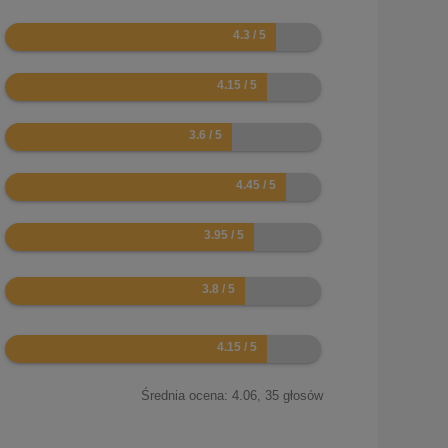
8.6
8.3
7.2
8.9
7.9
7.6
8.3
Średnia ocena:
4.06
,
35
głosów