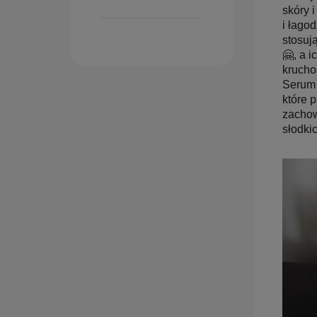
skóry 
i łago
stosuj
🤗, a 
krucho
Serum 
które 
zachow
słodki