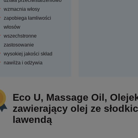
działa przeciwstarzeniowo
wzmacnia włosy
zapobiega łamliwości
włosów
wszechstronne
zastosowanie
wysokiej jakości skład
nawilża i odżywia
Eco U, Massage Oil, Olej
zawierający olej ze słodk
lawendą