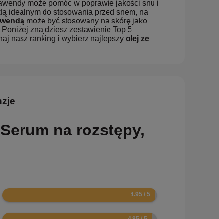
t lawendy może pomóc w poprawie jakości snu i
ndą idealnym do stosowania przed snem, na
lawendą
może być stosowany na skórę jako
. Poniżej znajdziesz zestawienie Top 5
aj nasz ranking i wybierz najlepszy
olej ze
nzje
 Serum na rozstępy,
9.9
9.7