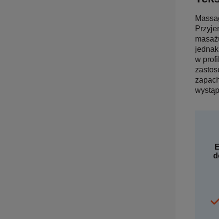
Massag
Przyje
masażu
jednak
w profi
zastos
zapach
wystąp
E
d