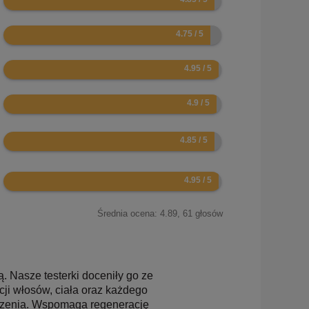
9.5
9.9
9.8
9.7
9.9
Średnia ocena:
4.89
,
61
głosów
. Nasze testerki doceniły go ze
ji włosów, ciała oraz każdego
tarzenia. Wspomaga regenerację