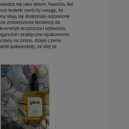
awdza się jako serum. Nawilża, koi
ze testerki zwróciły uwagę, że
łosy stają się doskonale odżywione
kże zmniejszenie tendencji do
, kosmetyk oczyszcza i odświeża.
eganckie i praktyczne opakowanie,
łoczony na zimno, dzięki czemu
rki potwierdziły, że olej ze