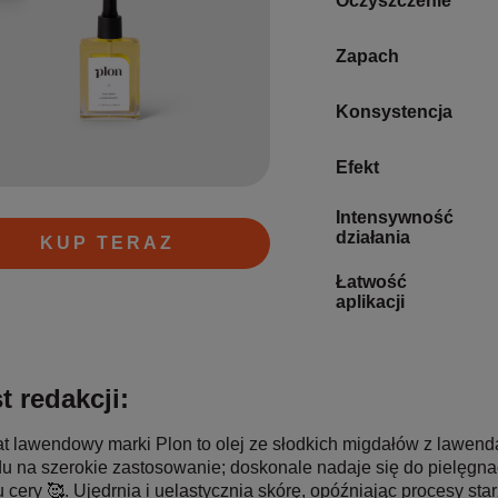
Oczyszczenie
Zapach
Konsystencja
Efekt
Intensywność
działania
KUP TERAZ
Łatwość
aplikacji
t redakcji:
t lawendowy marki Plon to olej ze słodkich migdałów z lawendą
u na szerokie zastosowanie; doskonale nadaje się do pielęgnac
u cery 🥰. Ujędrnia i uelastycznia skórę, opóźniając procesy s