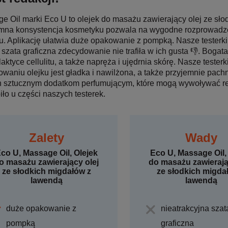
e Oil marki Eco U to olejek do masażu zawierający olej ze sło
mna konsystencja kosmetyku pozwala na wygodne rozprowadze
. Aplikację ułatwia duże opakowanie z pompką. Nasze testerki p
 szata graficzna zdecydowanie nie trafiła w ich gusta 👎. Bogat
laktyce cellulitu, a także napręża i ujędrnia skórę. Nasze teste
owaniu olejku jest gładka i nawilżona, a także przyjemnie pac
 sztucznym dodatkom perfumującym, które mogą wywoływać reak
iło u części naszych testerek.
Zalety
Wady
co U, Massage Oil, Olejek
Eco U, Massage Oil,
o masażu zawierający olej
do masażu zawierają
ze słodkich migdałów z
ze słodkich migda
lawendą
lawendą
duże opakowanie z
nieatrakcyjna szat
pompką
graficzna