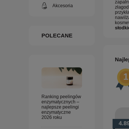
zapaln
Akcesoria
złagod
przykł
nawilż
kosmet
słodki
POLECANE
Najle
Ranking peelingów
enzymatycznych –
najlepsze peelingi
enzymatyczne
2026 roku
4.8