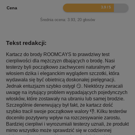
7.8
Cena
Średnia ocena:
3.93
,
20
głosów
Tekst redakcji:
Kartacz do brody ROOMCAYS to prawdziwy test
cierpliwości dla mężczyzn dbających o brodę. Nasi
testerzy byli początkowo zachwyceni naturalnym 🌿
włosiem dzika i eleganckim wyglądem szczotki, która
wydawała się być obietnicą doskonałej pielęgnacji.
Jednak entuzjazm szybko ostygł 😏. Niektórzy zwracali
uwagę na irytujący problem wypadających pojedynczych
włosków, które zostawały na ubraniu lub samej brodzie.
Szczególnie denerwujący był fakt, że kartacz dość
szybko tracił swoje początkowe walory 👎. Kilku testerów
doceniło pozytywny wpływ na rozczesywanie zarostu.
Bardziej cierpliwi i wyrozumiali testerzy uznali, że produkt
mimo wszystko może sprawdzić się w codziennej