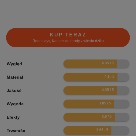
KUP TERAZ
Roomcays, Kartacz do brody z włosia dzika
8.1
Wygląd
8.2
Materiał
8.1
Jakość
7.7
Wygoda
7.8
Efekty
7.3
Trwałość