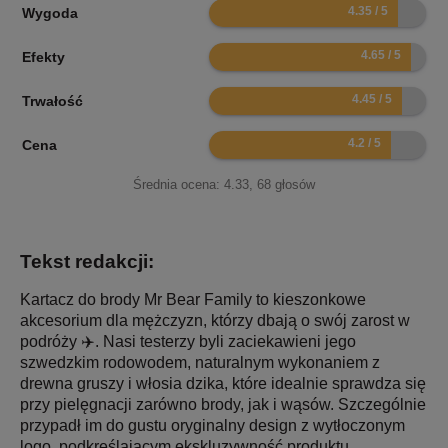
8.7
Wygoda
9.3
Efekty
8.9
Trwałość
8.4
Cena
Średnia ocena:
4.33
,
68
głosów
Tekst redakcji:
Kartacz do brody Mr Bear Family to kieszonkowe
akcesorium dla mężczyzn, którzy dbają o swój zarost w
podróży ✈️. Nasi testerzy byli zaciekawieni jego
szwedzkim rodowodem, naturalnym wykonaniem z
drewna gruszy i włosia dzika, które idealnie sprawdza się
przy pielęgnacji zarówno brody, jak i wąsów. Szczególnie
przypadł im do gustu oryginalny design z wytłoczonym
logo, podkreślającym ekskluzywność produktu.