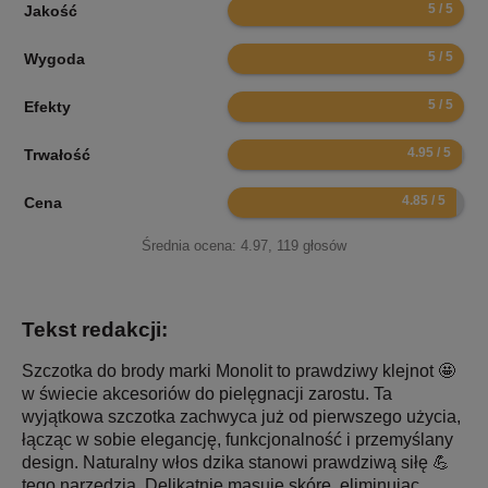
10
Jakość
10
Wygoda
10
Efekty
9.9
Trwałość
9.7
Cena
Średnia ocena:
4.97
,
119
głosów
Tekst redakcji:
Szczotka do brody marki Monolit to prawdziwy klejnot 🤩
w świecie akcesoriów do pielęgnacji zarostu. Ta
wyjątkowa szczotka zachwyca już od pierwszego użycia,
łącząc w sobie elegancję, funkcjonalność i przemyślany
design. Naturalny włos dzika stanowi prawdziwą siłę 💪
tego narzędzia. Delikatnie masuje skórę, eliminując