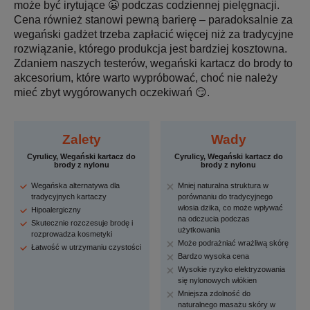
może być irytujące 😬 podczas codziennej pielęgnacji.
Cena również stanowi pewną barierę – paradoksalnie za
wegański gadżet trzeba zapłacić więcej niż za tradycyjne
rozwiązanie, którego produkcja jest bardziej kosztowna.
Zdaniem naszych testerów, wegański kartacz do brody to
akcesorium, które warto wypróbować, choć nie należy
mieć zbyt wygórowanych oczekiwań 😏.
Zalety
Wady
Cyrulicy, Wegański kartacz do
Cyrulicy, Wegański kartacz do
brody z nylonu
brody z nylonu
Wegańska alternatywa dla
Mniej naturalna struktura w
tradycyjnych kartaczy
porównaniu do tradycyjnego
włosia dzika, co może wpływać
Hipoalergiczny
na odczucia podczas
Skutecznie rozczesuje brodę i
użytkowania
rozprowadza kosmetyki
Może podrażniać wrażliwą skórę
Łatwość w utrzymaniu czystości
Bardzo wysoka cena
Wysokie ryzyko elektryzowania
się nylonowych włókien
Mniejsza zdolność do
naturalnego masażu skóry w