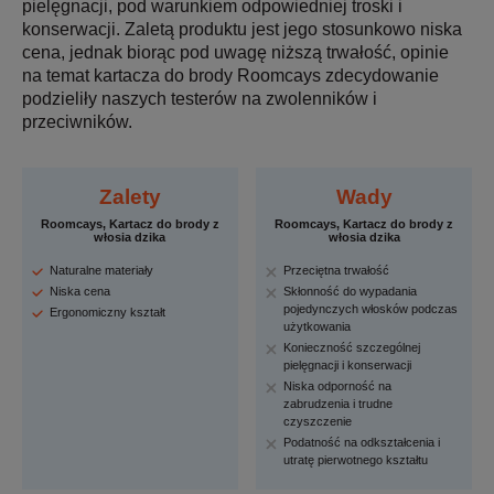
pielęgnacji, pod warunkiem odpowiedniej troski i
konserwacji. Zaletą produktu jest jego stosunkowo niska
cena, jednak biorąc pod uwagę niższą trwałość, opinie
na temat kartacza do brody Roomcays zdecydowanie
podzieliły naszych testerów na zwolenników i
przeciwników.
Zalety
Wady
Roomcays, Kartacz do brody z
Roomcays, Kartacz do brody z
włosia dzika
włosia dzika
Naturalne materiały
Przeciętna trwałość
Niska cena
Skłonność do wypadania
pojedynczych włosków podczas
Ergonomiczny kształt
użytkowania
Konieczność szczególnej
pielęgnacji i konserwacji
Niska odporność na
zabrudzenia i trudne
czyszczenie
Podatność na odkształcenia i
utratę pierwotnego kształtu