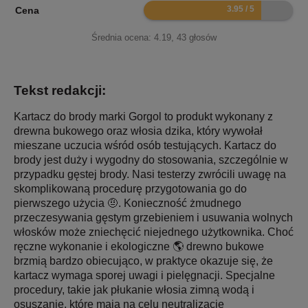
7.9
Cena
Średnia ocena:
4.19
,
43
głosów
Tekst redakcji:
Kartacz do brody marki Gorgol to produkt wykonany z
drewna bukowego oraz włosia dzika, który wywołał
mieszane uczucia wśród osób testujących. Kartacz do
brody jest duży i wygodny do stosowania, szczególnie w
przypadku gęstej brody. Nasi testerzy zwrócili uwagę na
skomplikowaną procedurę przygotowania go do
pierwszego użycia 🤨. Konieczność żmudnego
przeczesywania gęstym grzebieniem i usuwania wolnych
włosków może zniechęcić niejednego użytkownika. Choć
ręczne wykonanie i ekologiczne 🌎 drewno bukowe
brzmią bardzo obiecująco, w praktyce okazuje się, że
kartacz wymaga sporej uwagi i pielęgnacji. Specjalne
procedury, takie jak płukanie włosia zimną wodą i
osuszanie, które mają na celu neutralizację