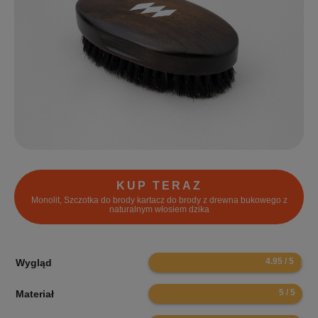
KUP TERAZ
Monolit, Szczotka do brody kartacz do brody z drewna bukowego z
naturalnym włosiem dzika
9.9
Wygląd
10
Materiał