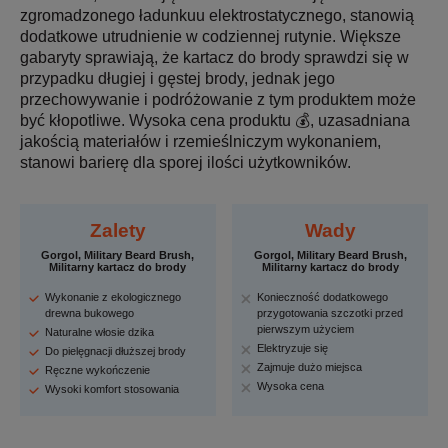
zgromadzonego ładunkuu elektrostatycznego, stanowią
dodatkowe utrudnienie w codziennej rutynie. Większe
gabaryty sprawiają, że kartacz do brody sprawdzi się w
przypadku długiej i gęstej brody, jednak jego
przechowywanie i podróżowanie z tym produktem może
być kłopotliwe. Wysoka cena produktu 💰, uzasadniana
jakością materiałów i rzemieślniczym wykonaniem,
stanowi barierę dla sporej ilości użytkowników.
Zalety
Wady
Gorgol, Military Beard Brush,
Gorgol, Military Beard Brush,
Militarny kartacz do brody
Militarny kartacz do brody
Wykonanie z ekologicznego
Konieczność dodatkowego
drewna bukowego
przygotowania szczotki przed
pierwszym użyciem
Naturalne włosie dzika
Elektryzuje się
Do pielęgnacji dłuższej brody
Zajmuje dużo miejsca
Ręczne wykończenie
Wysoka cena
Wysoki komfort stosowania