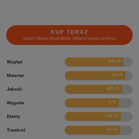
KUP TERAZ
Gorgol, Military Beard Brush, Militarny kartacz do brody
8.7
Wygląd
9
Materiał
8.5
Jakość
8
Wygoda
8.3
Efekty
8.2
Trwałość