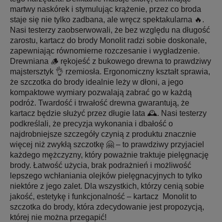
martwy naskórek i stymulując krążenie, przez co broda
staje się nie tylko zadbana, ale wręcz spektakularna 🔥.
Nasi testerzy zaobserwowali, że bez względu na długość
zarostu, kartacz do brody Monolit radzi sobie doskonale,
zapewniając równomierne rozczesanie i wygładzenie.
Drewniana 🪵 rękojeść z bukowego drewna to prawdziwy
majstersztyk 👌 rzemiosła. Ergonomiczny kształt sprawia,
że szczotka do brody idealnie leży w dłoni, a jego
kompaktowe wymiary pozwalają zabrać go w każdą
podróż. Twardość i trwałość drewna gwarantują, że
kartacz będzie służyć przez długie lata 🕰️. Nasi testerzy
podkreślali, że precyzja wykonania i dbałość o
najdrobniejsze szczegóły czynią z produktu znacznie
więcej niż zwykłą szczotkę 🤗 – to prawdziwy przyjaciel
każdego mężczyzny, który poważnie traktuje pielęgnację
brody. Łatwość użycia, brak podrażnień i możliwość
lepszego wchłaniania olejków pielęgnacyjnych to tylko
niektóre z jego zalet. Dla wszystkich, którzy cenią sobie
jakość, estetykę i funkcjonalność – kartacz Monolit to
szczotka do brody, która zdecydowanie jest propozycją,
której nie można przegapić!