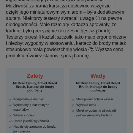
Możliwość zabrania kartacza dosłownie wszędzie –
dzięki jego miniaturowym wymiarom – była dodatkowym
atutem. Niektórzy testerzy zwracali uwagę 🧐 na pewne
niedogodności. Małe rozmiary kartacza sprawiały, że
trudniej było precyzyjnie rozczesać gęstszą brodę.
Testerzy określili kształt szczotki jako mało ergonomiczny
i niezbyt wygodny w stosowaniu, kartacz do brody ma też
stosunkowo małą powierzchnię włosia 🤔. Wyższa cena
produktu również stanowi sporą barierę.
Zalety
Wady
Mr Bear Family, Travel Beard
Mr Bear Family, Travel Beard
Brush, Kartacz do brody
Brush, Kartacz do brody
podróżny
podróżny
Kompaktowy rozmiar
Mała powierzchnia włosia
Wykonany z naturalnych
Wysoka cena
materiałów
Mniej wygodny w użyciu niż
Włosie z dzika
pełnowymiarowy kartacz
Dobra jakość wykonania
Nadaje się zarówno do brody,
jak i wąsów