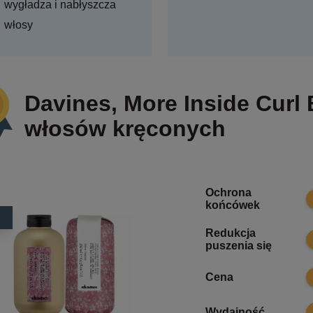
wygładza i nabłyszcza
włosy
Davines, More Inside Curl 
włosów kręconych
Ochrona
8
końcówek
Redukcja
8
puszenia się
4
Cena
8
Wydajność