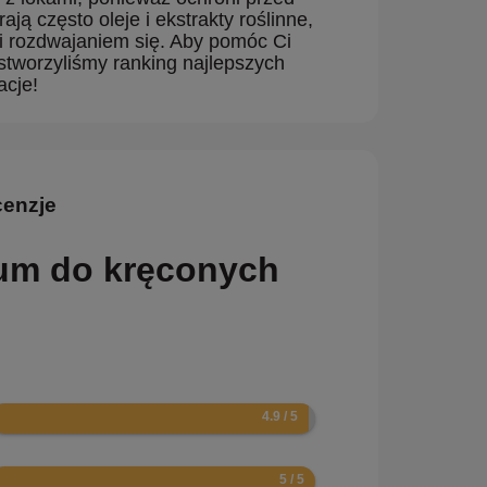
ą często oleje i ekstrakty roślinne,
 i rozdwajaniem się. Aby pomóc Ci
stworzyliśmy ranking najlepszych
acje!
cenzje
erum do kręconych
.8
0