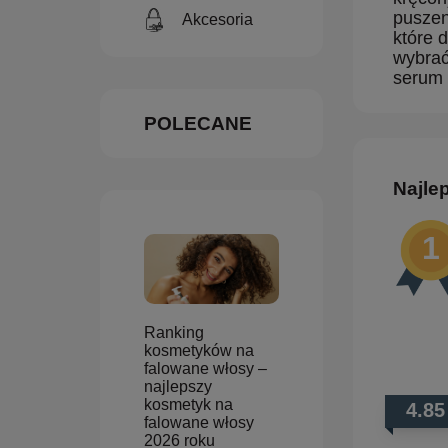
puszen
Akcesoria
które 
wybrać
serum 
POLECANE
Najle
Ranking
kosmetyków na
falowane włosy –
najlepszy
kosmetyk na
4.85
falowane włosy
2026 roku