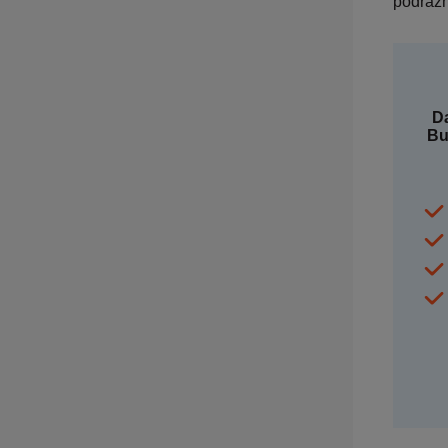
podrażn
Da
Bu