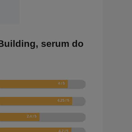
Building, serum do
.5
.8
.4