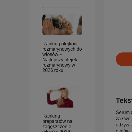
Ranking olejków
rozmarynowych do
włosów –
Najlepszy olejek
rozmarynowy w
2026 roku
Tekst
Serum d
Ranking
za swoją
preparatów na
odżywia
zagęszczenie
olejów 
włosów 2026 |