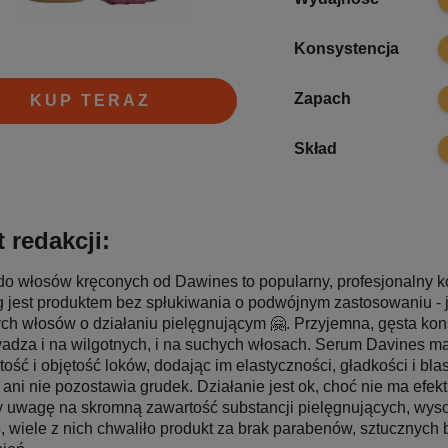
8
Konsystencja
8
Zapach
KUP TERAZ
7
Skład
 redakcji:
o włosów kręconych od Dawines to popularny, profesjonalny k
g jest produktem bez spłukiwania o podwójnym zastosowaniu - ja
ch włosów o działaniu pielęgnującym 🤗. Przyjemna, gęsta kons
adza i na wilgotnych, i na suchych włosach. Serum Davines ma
tość i objętość loków, dodając im elastyczności, gładkości i blas
ani nie pozostawia grudek. Działanie jest ok, choć nie ma efe
y uwagę na skromną zawartość substancji pielęgnujących, wyso
, wiele z nich chwaliło produkt za brak parabenów, sztucznyc