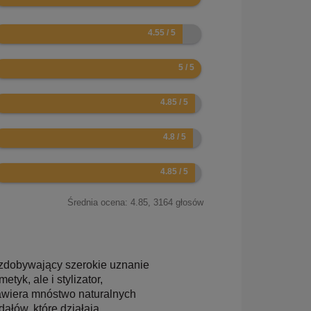
.1
0
.7
.6
.7
Średnia ocena:
4.85
,
3164
głosów
 zdobywający szerokie uznanie
tyk, ale i stylizator,
Zawiera mnóstwo naturalnych
dałów, które działają