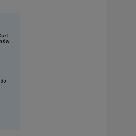
Curl
osów
 do