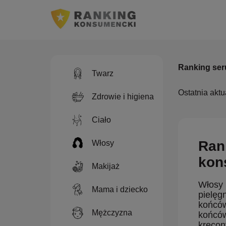
Ranking ser
Twarz
Ostatnia aktu
Zdrowie i higiena
Ciało
Ran
Włosy
kon
Makijaż
Włosy 
Mama i dziecko
pielęg
końców
Mężczyzna
końców
kręcon