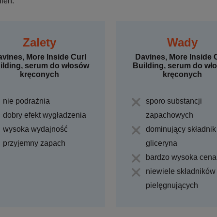
ień.
Zalety
Wady
vines, More Inside Curl
Davines, More Inside 
ilding, serum do włosów
Building, serum do wł
kręconych
kręconych
nie podrażnia
sporo substancji
dobry efekt wygładzenia
zapachowych
wysoka wydajność
dominujący składnik
przyjemny zapach
gliceryna
bardzo wysoka cena
niewiele składników
pielęgnujących