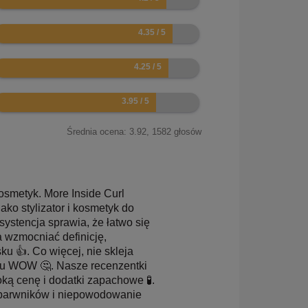
.7
.5
.9
Średnia ocena:
3.92
,
1582
głosów
osmetyk. More Inside Curl
ko stylizator i kosmetyk do
ystencja sprawia, że łatwo się
 wzmocniać definicję,
ku 👍. Co więcej, nie skleja
ktu WOW 🤔. Nasze recenzentki
ką cenę i dodatki zapachowe 🧪.
h barwników i niepowodowanie