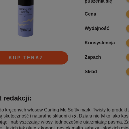
puszenia się
9
Cena
1
Wydajność
9
Konsystencja
9
Zapach
KUP TERAZ
9
Skład
 redakcji:
o kręconych włosów Curling Me Softly marki Twisty to produkt
 skuteczność i naturalne składniki 🌿. Działa nie tylko jako kosme
jąc i nabłyszczając włosy, jednocześnie ujarzmiając pasma. 
, takich jak oleje z konopi, pestek malin, arbuza i słodkich mig