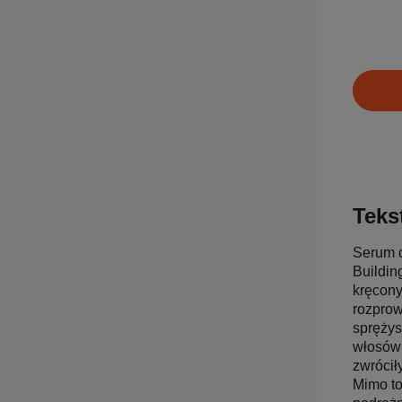
Tekst
Serum d
Buildin
kręcony
rozprow
sprężys
włosów 
zwrócił
Mimo to