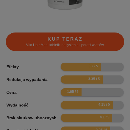
KUP TERAZ
Vita Hair Man, tabletki na łysienie i porost włosów
6.4
Efekty
6.7
Redukcja wypadania
3.3
Cena
8.3
Wydajność
8.2
Brak skutków ubocznych
7.9