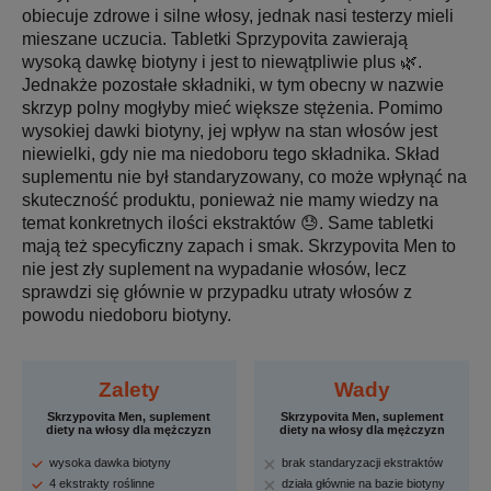
obiecuje zdrowe i silne włosy, jednak nasi testerzy mieli
mieszane uczucia. Tabletki Sprzypovita zawierają
wysoką dawkę biotyny i jest to niewątpliwie plus 🌿.
Jednakże pozostałe składniki, w tym obecny w nazwie
skrzyp polny mogłyby mieć większe stężenia. Pomimo
wysokiej dawki biotyny, jej wpływ na stan włosów jest
niewielki, gdy nie ma niedoboru tego składnika. Skład
suplementu nie był standaryzowany, co może wpłynąć na
skuteczność produktu, ponieważ nie mamy wiedzy na
temat konkretnych ilości ekstraktów 😓. Same tabletki
mają też specyficzny zapach i smak. Skrzypovita Men to
nie jest zły suplement na wypadanie włosów, lecz
sprawdzi się głównie w przypadku utraty włosów z
powodu niedoboru biotyny.
Zalety
Wady
Skrzypovita Men, suplement
Skrzypovita Men, suplement
diety na włosy dla mężczyzn
diety na włosy dla mężczyzn
wysoka dawka biotyny
brak standaryzacji ekstraktów
4 ekstrakty roślinne
działa głównie na bazie biotyny