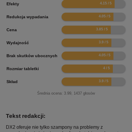
8.3
Efekty
8.1
Redukcja wypadania
7.7
Cena
7.8
Wydajność
8.1
Brak skutków ubocznych
8
Rozmiar tabletki
7.8
Skład
Średnia ocena:
3.99
,
1437
głosów
Tekst redakcji:
DX2 oferuje nie tylko szampony na problemy z