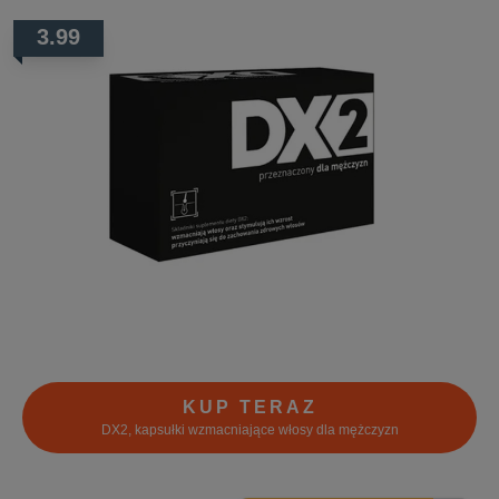
3.99
KUP TERAZ
DX2, kapsułki wzmacniające włosy dla mężczyzn