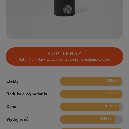
KUP TERAZ
Halier Men, Hairvity, tabletki na zakola i wypadanie włosów
9.7
Efekty
9.9
Redukcja wypadania
9.5
Cena
8.7
Wydajność