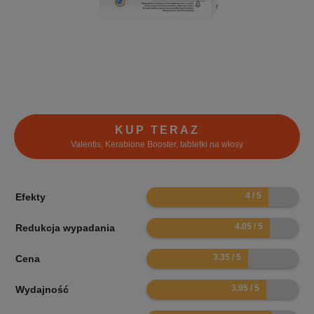
KUP TERAZ
Valentis, Kerabione Booster, tabletki na włosy
8
Efekty
8.1
Redukcja wypadania
6.7
Cena
7.9
Wydajność