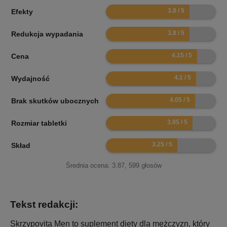
7.6
Efekty
7.6
Redukcja wypadania
8.3
Cena
8.2
Wydajność
8.1
Brak skutków ubocznych
7.9
Rozmiar tabletki
6.5
Skład
Średnia ocena:
3.87
,
599
głosów
Tekst redakcji:
Skrzypovita Men to suplement diety dla mężczyzn, który