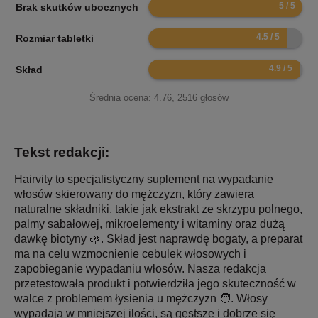
10
Brak skutków ubocznych
9
Rozmiar tabletki
9.8
Skład
Średnia ocena:
4.76
,
2516
głosów
Tekst redakcji:
Hairvity to specjalistyczny suplement na wypadanie
włosów skierowany do mężczyzn, który zawiera
naturalne składniki, takie jak ekstrakt ze skrzypu polnego,
palmy sabałowej, mikroelementy i witaminy oraz dużą
dawkę biotyny 🌿. Skład jest naprawdę bogaty, a preparat
ma na celu wzmocnienie cebulek włosowych i
zapobieganie wypadaniu włosów. Nasza redakcja
przetestowała produkt i potwierdziła jego skuteczność w
walce z problemem łysienia u mężczyzn 🧑‍. Włosy
wypadają w mniejszej ilości, są gęstsze i dobrze się