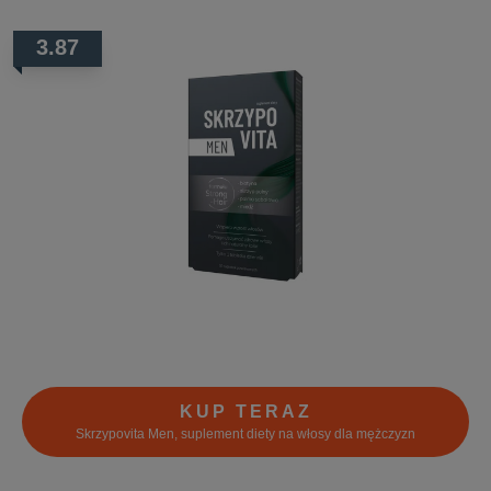
3.87
KUP TERAZ
Skrzypovita Men, suplement diety na włosy dla mężczyzn