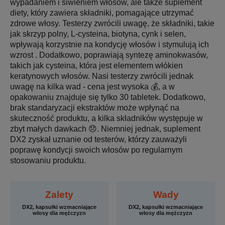
wypadaniem i siwieniem włosów, ale także suplement
diety, który zawiera składniki, pomagające utrzymać
zdrowe włosy. Testerzy zwrócili uwagę, że składniki, takie
jak skrzyp polny, L-cysteina, biotyna, cynk i selen,
wpływają korzystnie na kondycję włosów i stymulują ich
wzrost . Dodatkowo, poprawiają syntezę aminokwasów,
takich jak cysteina, która jest elementem włókien
keratynowych włosów. Nasi testerzy zwrócili jednak
uwagę na kilka wad - cena jest wysoka 💰, a w
opakowaniu znajduje się tylko 30 tabletek. Dodatkowo,
brak standaryzacji ekstraktów może wpłynąć na
skuteczność produktu, a kilka składników występuje w
zbyt małych dawkach 😞. Niemniej jednak, suplement
DX2 zyskał uznanie od testerów, którzy zauważyli
poprawę kondycji swoich włosów po regularnym
stosowaniu produktu.
Zalety
Wady
DX2, kapsułki wzmacniające
DX2, kapsułki wzmacniające
włosy dla mężczyzn
włosy dla mężczyzn