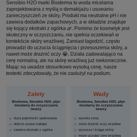
Sensibio H2O marki Bioderma to woda micelarna
zaprojektowana z myślą o demakijażu i usuwaniu
zanieczyszczeń ze skóry. Produkt ma neutralne pH i nie
zawiera dodatków zapachowych, a w składzie znajduje
się kojący ekstrakt z ogórka 🌿. Pomimo że kosmetyk jest
skuteczny w oczyszczaniu, nie spełnia oczekiwań w
kontekście skóry wrażliwej. Zamiast łagodzić, często
prowadzi do uczucia ściągnięcia i przesuszenia skóry, a
nawet może drażnić oczy 😭. Działa zadowalająco na
cerę normalną, ale na skórę wrażliwą już niekoniecznie.
Mając na uwadze stosunkowo wysoką cenę, nasze
testerki zdecydowały, że nie zasłużył na podium.
Zalety
Wady
Bioderma, Sensibio H2O, płyn
Bioderma, Sensibio H2O, płyn
micelarny do oczyszczania
micelarny do oczyszczania
twarzy
twarzy
duża pojemność opakowania
wysoka cena
dobrze usuwa makijaż
może drażnić oczy wrażliwe
zawiera ekstrakt z ogórka
wysusza i ściąga skórę
może uczulać cerę wrażliwą