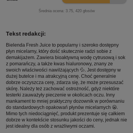
Średnia ocena:
3.75
,
420
głosów
Tekst redakcji:
Bielenda Fresh Juice to popularny i szeroko dostępny
płyn micelarny, który dość skutecznie radzi sobie z
demakijażem. Zawiera bioaktywną wodę cytrusową i sok
z pomarańczy, a także kwas hialuronowy, znany ze
swoich właściwości nawilżających 💦. Jest dostępny w
dużej butelce i ma atrakcyjną cenę. Choć generalnie
dobrze oczyszcza cerę, zdarza się, że może przesuszać
skórę. Należy też zachować ostrożność, gdyż niektóre
testerki zauważyły pieczenie w okolicach oczu. Inny
mankament to mniej praktyczny dozownik w porównaniu
do standardowych opakowań płynów micelarnych 😬.
Mimo tych niedociągnięć, produkt prezentuje się całkiem
dobrze w kontekście stosunku jakości do ceny, jednak nie
jest idealny dla osób z wrażliwymi oczami.