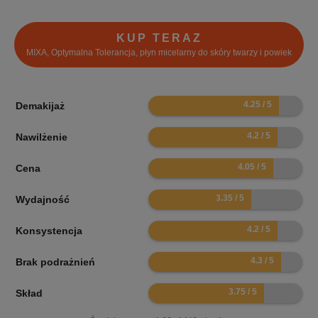
KUP TERAZ
MIXA, Optymalna Tolerancja, płyn micelarny do skóry twarzy i powiek
8.5
Demakijaż
8.4
Nawilżenie
8.1
Cena
6.7
Wydajność
8.4
Konsystencja
8.6
Brak podrażnień
7.5
Skład