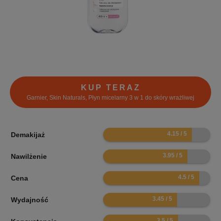
KUP TERAZ
Garnier, Skin Naturals, Płyn micelarny 3 w 1 do skóry wrażliwej
8.3
Demakijaż
7.9
Nawilżenie
9
Cena
6.9
Wydajność
7