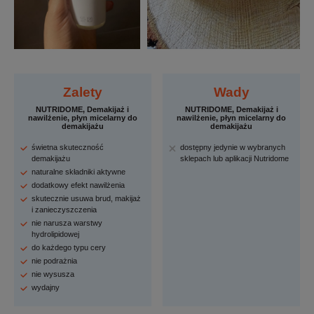
Zalety
Wady
NUTRIDOME, Demakijaż i
NUTRIDOME, Demakijaż i
nawilżenie, płyn micelarny do
nawilżenie, płyn micelarny do
demakijażu
demakijażu
świetna skuteczność
dostępny jedynie w wybranych
demakijażu
sklepach lub aplikacji Nutridome
naturalne składniki aktywne
dodatkowy efekt nawilżenia
skutecznie usuwa brud, makijaż
i zanieczyszczenia
nie narusza warstwy
hydrolipidowej
do każdego typu cery
nie podrażnia
nie wysusza
wydajny