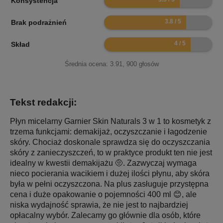
Konsystencja
7.6
Brak podrażnień
8
Skład
Średnia ocena:
3.91
,
900
głosów
Tekst redakcji:
Płyn micelarny Garnier Skin Naturals 3 w 1 to kosmetyk z
trzema funkcjami: demakijaż, oczyszczanie i łagodzenie
skóry. Chociaż doskonale sprawdza się do oczyszczania
skóry z zanieczyszczeń, to w praktyce produkt ten nie jest
idealny w kwestii demakijażu 🤨. Zazwyczaj wymaga
nieco pocierania wacikiem i dużej ilości płynu, aby skóra
była w pełni oczyszczona. Na plus zasługuje przystępna
cena i duże opakowanie o pojemności 400 ml 😊, ale
niska wydajność sprawia, że nie jest to najbardziej
opłacalny wybór. Zalecamy go głównie dla osób, które