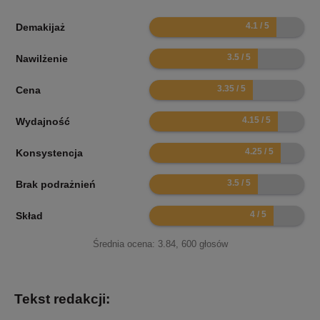
8.2
Demakijaż
7
Nawilżenie
6.7
Cena
8.3
Wydajność
8.5
Konsystencja
7
Brak podrażnień
8
Skład
Średnia ocena:
3.84
,
600
głosów
Tekst redakcji: