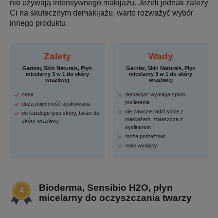
nie używają intensywnego makijażu. Jeżeli jednak zależy
Ci na skutecznym demakijażu, warto rozważyć wybór
innego produktu.
Zalety
Wady
Garnier, Skin Naturals, Płyn
Garnier, Skin Naturals, Płyn
micelarny 3 w 1 do skóry
micelarny 3 w 1 do skóry
wrażliwej
wrażliwej
cena
demakijaż wymaga sporo
pocierania
duża pojemność opakowania
nie zawsze radzi sobie z
do każdego typu skóry, także do
makijażem, zwłaszcza z
skóry wrażliwej
eyelinerem
może podrażniać
mało wydajny
Bioderma, Sensibio H2O, płyn
micelarny do oczyszczania twarzy