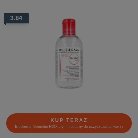
3.84
KUP TERAZ
Bioderma, Sensibio H2O, płyn micelarny do oczyszczania twarzy