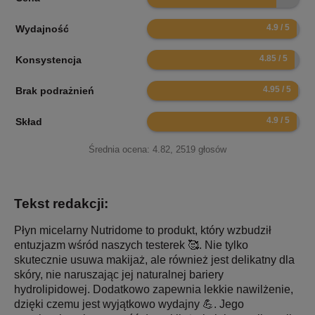
9.8
Wydajność
9.7
Konsystencja
9.9
Brak podrażnień
9.8
Skład
Średnia ocena:
4.82
,
2519
głosów
Tekst redakcji:
Płyn micelarny Nutridome to produkt, który wzbudził
entuzjazm wśród naszych testerek 🥰. Nie tylko
skutecznie usuwa makijaż, ale również jest delikatny dla
skóry, nie naruszając jej naturalnej bariery
hydrolipidowej. Dodatkowo zapewnia lekkie nawilżenie,
dzięki czemu jest wyjątkowo wydajny 💪. Jego