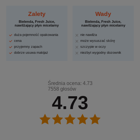
Zalety
Wady
Bielenda, Fresh Juice,
Bielenda, Fresh Juice,
nawilżający płyn micelarny
nawilżający płyn micelarny
duża pojemność opakowania
nie nawilża
cena
może wysuszać skórę
przyjemny zapach
szczypie w oczy
dobrze usuwa makijaż
niezbyt wygodny dozownik
Średnia ocena: 4.73
7558 głosów
4.73