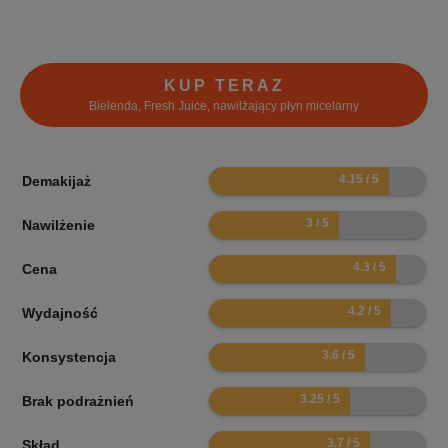
KUP TERAZ
Bielenda, Fresh Juice, nawilżający płyn micelarny
8.3
Demakijaż
6
Nawilżenie
8.6
Cena
8.4
Wydajność
7.2
Konsystencja
6.5
Brak podrażnień
7.4
Skład