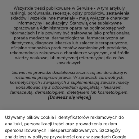
Wszystkie treści publikowane w Serwisie - w tym artykuły,
rankingi, porównania, recenzje, opisy produktów, zestawienia
składów i wszelkie inne materiały - mają wyłącznie charakter
informacyjny i edukacyjny. Stanowią one subiektywne
opracowania Administratora oparte na ogólnodostępnych
informacjach i nie powinny być traktowane jako profesjonalna
porada medyczna, dermatologiczna, farmaceutyczna ani
dietetyczna, diagnoza lekarska lub zalecenie terapeutyczne,
oficjalne stanowisko producentów wymienianych produktów,
rekomendacja zakupowa o charakterze wiążącym, ani źródło
wiedzy naukowej lub medycznej referencyjnej dla celów
zawodowych.
Serwis nie prowadzi działalności leczniczej ani doradczej w
rozumieniu przepisów prawa. W sprawach zdrowotnych,
kosmetycznych i związanych z suplementacją zawsze należy
konsultować się z odpowiednim specjalistą - lekarzem,
farmaceutą, dermatologiem, dietetykiem lub kosmetologiem.
[Dowiedz się więcej]
Używamy plików cookie i identyfikatorów reklamowych do
© Copyright 2026 ranking-konsumencki.pl
analityki, personalizacji treści oraz prowadzenia reklam
spersonalizowanych i niespersonalizowanych. Szczegóły
znajdziesz w
polityce prywatności
oraz w
zasadach Google