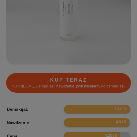
KUP TERAZ
NUTRIDOME, Demakijaż i nawilżenie, płyn micelarny do demakijażu
9.9
Demakijaż
9.8
Nawilżenie
8.5
Cena