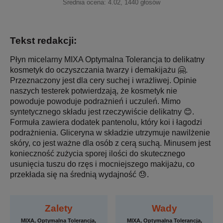
Średnia ocena:
4.02
,
1440
głosów
Tekst redakcji:
Płyn micelarny MIXA Optymalna Tolerancja to delikatny
kosmetyk do oczyszczania twarzy i demakijażu 🤗.
Przeznaczony jest dla cery suchej i wrażliwej. Opinie
naszych testerek potwierdzają, że kosmetyk nie
powoduje powoduje podrażnień i uczuleń. Mimo
syntetycznego składu jest rzeczywiście delikatny 😊.
Formuła zawiera dodatek pantenolu, który koi i łagodzi
podrażnienia. Gliceryna w składzie utrzymuje nawilżenie
skóry, co jest ważne dla osób z cerą suchą. Minusem jest
konieczność zużycia sporej ilości do skutecznego
usunięcia tuszu do rzęs i mocniejszego makijażu, co
przekłada się na średnią wydajność 😓.
Zalety
Wady
MIXA, Optymalna Tolerancja,
MIXA, Optymalna Tolerancja,