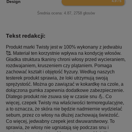
Design
Średnia ocena:
4.87
,
2758
głosów
Tekst redakcji:
Produkt marki Twisty jest w 100% wykonany z jedwabiu
🥰. Materiał ten korzystnie wpływa na kondycję włosów.
Gładka struktura tkaniny chroni włosy przed wycieraniem,
rozdwajaniem, kruszeniem czy plątaniem. Pomaga
zachować kształt i objętość fryzury. Według naszych
testerek produkt sprawia, że loki utrzymują swoją
sprężystość. Można go zawiązać w kokardkę na czole, a
dołączona gumka zapewnia dodatkowe zabezpieczenie.
Dlatego produkt nie zsuwa się w czasie snu 💪. Co
więcej, czepek Twisty ma właściwości termoregulacyjne,
a to oznacza, że skóra nie będzie nadmiernie wydzielać
sebum, przez co włosy na dłużej zachowają świeżość.
Co więcej, jedwabny czepek jest dwuwarstwowy. To
sprawia, że włosy nie ugniatają się podczas snu i