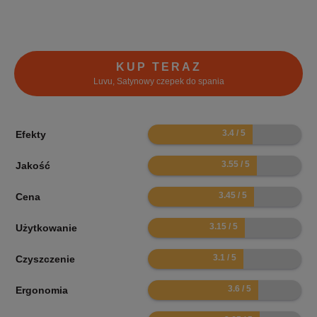
KUP TERAZ
Luvu, Satynowy czepek do spania
6.8
Efekty
7.1
Jakość
6.9
Cena
6.3
Użytkowanie
6.2
Czyszczenie
7.2
Ergonomia
7.3