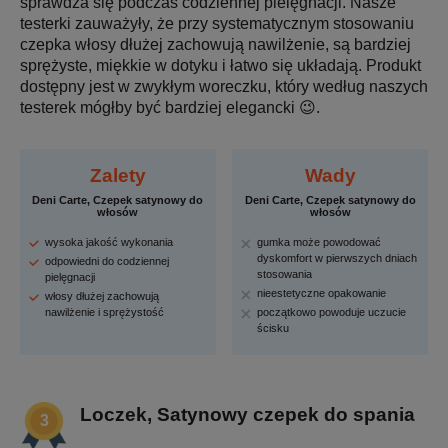
sprawdza się podczas codziennej pielęgnacji. Nasze
testerki zauważyły, że przy systematycznym stosowaniu
czepka włosy dłużej zachowują nawilżenie, są bardziej
sprężyste, miękkie w dotyku i łatwo się układają. Produkt
dostępny jest w zwykłym woreczku, który według naszych
testerek mógłby być bardziej elegancki 😉.
Zalety
Wady
Deni Carte, Czepek satynowy do
Deni Carte, Czepek satynowy do
włosów
włosów
wysoka jakość wykonania
gumka może powodować
dyskomfort w pierwszych dniach
odpowiedni do codziennej
stosowania
pielęgnacji
nieestetyczne opakowanie
włosy dłużej zachowują
nawilżenie i sprężystość
początkowo powoduje uczucie
ścisku
Loczek, Satynowy czepek do spania