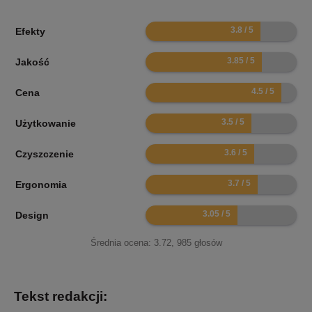
7.6
Efekty
7.7
Jakość
9
Cena
7
Użytkowanie
7.2
Czyszczenie
7.4
Ergonomia
6.1
Design
Średnia ocena:
3.72
,
985
głosów
Tekst redakcji: