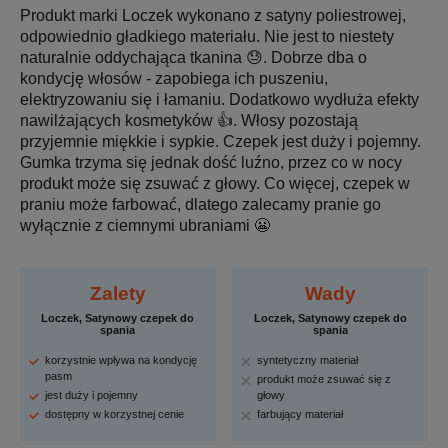
Produkt marki Loczek wykonano z satyny poliestrowej,
odpowiednio gładkiego materiału. Nie jest to niestety
naturalnie oddychająca tkanina 😓. Dobrze dba o
kondycję włosów - zapobiega ich puszeniu,
elektryzowaniu się i łamaniu. Dodatkowo wydłuża efekty
nawilżających kosmetyków 👍. Włosy pozostają
przyjemnie miękkie i sypkie. Czepek jest duży i pojemny.
Gumka trzyma się jednak dość luźno, przez co w nocy
produkt może się zsuwać z głowy. Co więcej, czepek w
praniu może farbować, dlatego zalecamy pranie go
wyłącznie z ciemnymi ubraniami 😬
Zalety
Wady
Loczek, Satynowy czepek do
Loczek, Satynowy czepek do
spania
spania
korzystnie wpływa na kondycję
syntetyczny materiał
pasm
produkt może zsuwać się z
jest duży i pojemny
głowy
dostępny w korzystnej cenie
farbujący materiał