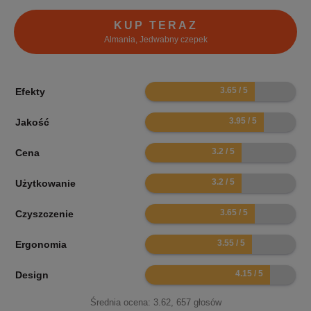
KUP TERAZ
Almania, Jedwabny czepek
7.3
Efekty
7.9
Jakość
6.4
Cena
6.4
Użytkowanie
7.3
Czyszczenie
7.1
Ergonomia
8.3
Design
Średnia ocena:
3.62
,
657
głosów