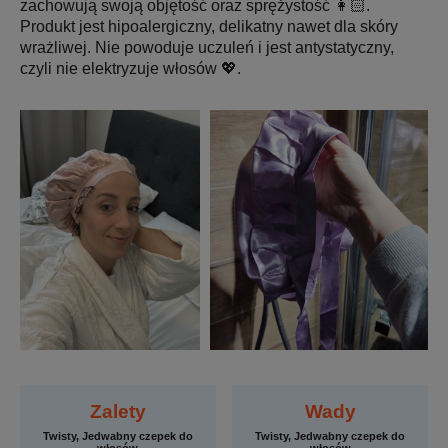
zachowują swoją objętość oraz sprężystość 👩🏻‍.
Produkt jest hipoalergiczny, delikatny nawet dla skóry
wrażliwej. Nie powoduje uczuleń i jest antystatyczny,
czyli nie elektryzuje włosów 💖.
Zalety
Wady
Twisty, Jedwabny czepek do
Twisty, Jedwabny czepek do