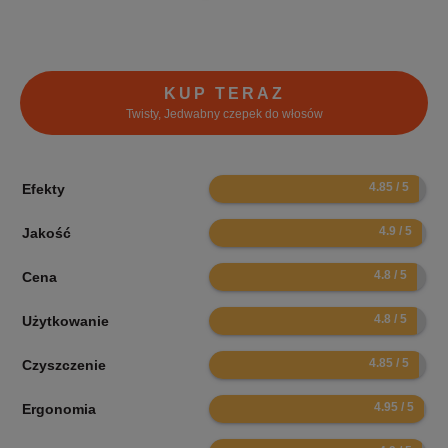
KUP TERAZ
Twisty, Jedwabny czepek do włosów
9.7
Efekty
9.8
Jakość
9.6
Cena
9.6
Użytkowanie
9.7
Czyszczenie
9.9
Ergonomia
9.8