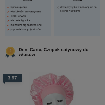
włosów
włosów
hipoalergiczny
dostępny tylko w aplikacji lub na
stronie Nutridome
właściwości antystatyczne
100% jedwab
wiązanie i gumka
nie zsuwa się podczas snu
poprawia kondycję włosów
Deni Carte, Czepek satynowy do
włosów
3.97