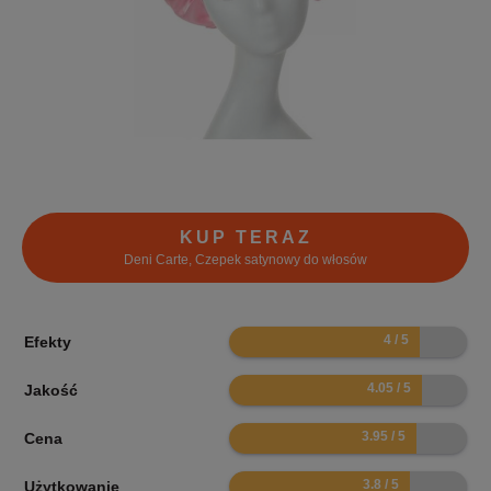
KUP TERAZ
Deni Carte, Czepek satynowy do włosów
8
Efekty
8.1
Jakość
7.9
Cena
7.6
Użytkowanie