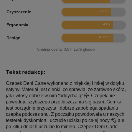
7.8
Czyszczenie
8
Ergonomia
8.1
Design
Średnia ocena:
3.97
,
1576
głosów
Tekst redakcji:
Czepek Deni Carte wykonano z miękkiej i miłej w dotyku
satyny. Materiał jest cienki, co sprawia, że zarówno skóra,
jak i włosy dobrze w nim “oddychają” 🤩. Czepek nie
powoduje szybszego przetłuszczania się pasm. Gumka
jest porządnie przyszyta i dobrze zapobiega spadaniu
czepka podczas snu. Z początku powodowała u naszych
testerek dyskomfort i uczucie ucisku po całej nocy 🤔, ale
po kilku dniach uczucie to minęło. Czepek Deni Carte