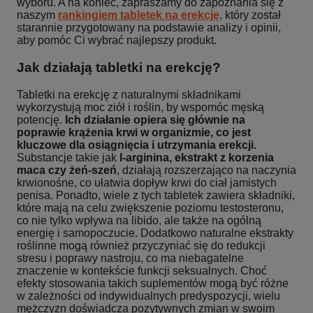
wyboru. A na koniec, zapraszamy do zapoznania się z
naszym
rankingiem tabletek na erekcję
, który został
starannie przygotowany na podstawie analizy i opinii,
aby pomóc Ci wybrać najlepszy produkt.
Jak działają tabletki na erekcję?
Tabletki na erekcję z naturalnymi składnikami
wykorzystują moc ziół i roślin, by wspomóc męską
potencję.
Ich działanie opiera się głównie na
poprawie krążenia krwi w organizmie, co jest
kluczowe dla osiągnięcia i utrzymania erekcji.
Substancje takie jak
l-arginina, ekstrakt z korzenia
maca czy żeń-szeń
, działają rozszerzająco na naczynia
krwionośne, co ułatwia dopływ krwi do ciał jamistych
penisa. Ponadto, wiele z tych tabletek zawiera składniki,
które mają na celu zwiększenie poziomu testosteronu,
co nie tylko wpływa na libido, ale także na ogólną
energię i samopoczucie. Dodatkowo naturalne ekstrakty
roślinne mogą również przyczyniać się do redukcji
stresu i poprawy nastroju, co ma niebagatelne
znaczenie w kontekście funkcji seksualnych. Choć
efekty stosowania takich suplementów mogą być różne
w zależności od indywidualnych predyspozycji, wielu
mężczyzn doświadcza pozytywnych zmian w swoim