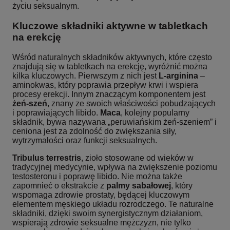
życiu seksualnym.
Kluczowe składniki aktywne w tabletkach
na erekcję
Wśród naturalnych składników aktywnych, które często
znajdują się w tabletkach na erekcję, wyróżnić można
kilka kluczowych. Pierwszym z nich jest
L-arginina
–
aminokwas, który poprawia przepływ krwi i wspiera
procesy erekcji. Innym znaczącym komponentem jest
żeń-szeń
, znany ze swoich właściwości pobudzających
i poprawiających libido.
Maca
, kolejny popularny
składnik, bywa nazywana „peruwiańskim żeń-szeniem” i
ceniona jest za zdolność do zwiększania siły,
wytrzymałości oraz funkcji seksualnych.
Tribulus terrestris
, zioło stosowane od wieków w
tradycyjnej medycynie, wpływa na zwiększenie poziomu
testosteronu i poprawę libido. Nie można także
zapomnieć o ekstrakcie z
palmy sabałowej
, który
wspomaga zdrowie prostaty, będącej kluczowym
elementem męskiego układu rozrodczego. Te naturalne
składniki, dzięki swoim synergistycznym działaniom,
wspierają zdrowie seksualne mężczyzn, nie tylko