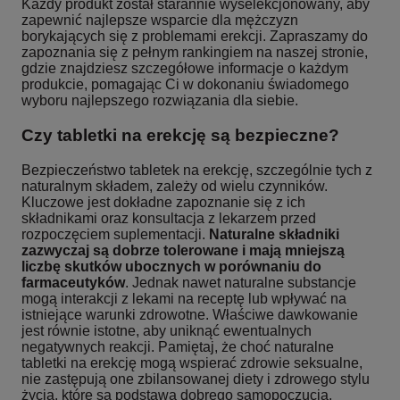
Każdy produkt został starannie wyselekcjonowany, aby
zapewnić najlepsze wsparcie dla mężczyzn
borykających się z problemami erekcji. Zapraszamy do
zapoznania się z pełnym rankingiem na naszej stronie,
gdzie znajdziesz szczegółowe informacje o każdym
produkcie, pomagając Ci w dokonaniu świadomego
wyboru najlepszego rozwiązania dla siebie.
Czy tabletki na erekcję są bezpieczne?
Bezpieczeństwo tabletek na erekcję, szczególnie tych z
naturalnym składem, zależy od wielu czynników.
Kluczowe jest dokładne zapoznanie się z ich
składnikami oraz konsultacja z lekarzem przed
rozpoczęciem suplementacji.
Naturalne składniki
zazwyczaj są dobrze tolerowane i mają mniejszą
liczbę skutków ubocznych w porównaniu do
farmaceutyków
. Jednak nawet naturalne substancje
mogą interakcji z lekami na receptę lub wpływać na
istniejące warunki zdrowotne. Właściwe dawkowanie
jest równie istotne, aby uniknąć ewentualnych
negatywnych reakcji. Pamiętaj, że choć naturalne
tabletki na erekcję mogą wspierać zdrowie seksualne,
nie zastępują one zbilansowanej diety i zdrowego stylu
życia, które są podstawą dobrego samopoczucia.