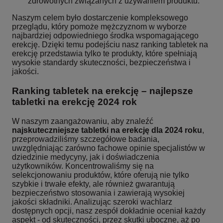
zdrowotnych związanych z używaniem produktu.
Naszym celem było dostarczenie kompleksowego
przeglądu, który pomoże mężczyznom w wyborze
najbardziej odpowiedniego środka wspomagającego
erekcję. Dzięki temu podejściu nasz ranking tabletek na
erekcję przedstawia tylko te produkty, które spełniają
wysokie standardy skuteczności, bezpieczeństwa i
jakości.
Ranking tabletek na erekcję – najlepsze
tabletki na erekcję 2024 rok
W naszym zaangażowaniu, aby znaleźć
najskuteczniejsze tabletki na erekcję dla 2024 roku
,
przeprowadziliśmy szczegółowe badania,
uwzględniając zarówno fachowe opinie specjalistów w
dziedzinie medycyny, jak i doświadczenia
użytkowników. Koncentrowaliśmy się na
selekcjonowaniu produktów, które oferują nie tylko
szybkie i trwałe efekty, ale również gwarantują
bezpieczeństwo stosowania i zawierają wysokiej
jakości składniki. Analizując szeroki wachlarz
dostępnych opcji, nasz zespół dokładnie oceniał każdy
aspekt - od skuteczności, przez skutki uboczne, aż po