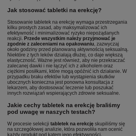
Jak stosować tabletki na erekcję?
Stosowanie tabletek na erekcję wymaga przestrzegania
kilku prostych zasad, aby maksymalizować ich
efektywność i minimalizować ryzyko niepożądanych
reakcji.
Przede wszystkim należy przyjmować je
zgodnie z zaleceniami na opakowaniu
, zazwyczaj
około godziny przed planowaną aktywnością seksualną.
Niektóre z tych leków działają dłużej, co daje większą
elastyczność. Ważne jest również, aby nie przekraczać
zalecanej dawki i nie łączyć ich z alkoholem oraz
ciężkimi posiłkami, które mogą opóźnić ich działanie. W
przypadku braku efektów lub wystąpienia skutków
ubocznych konieczna jest ponowna konsultacja z
lekarzem, aby dostosować leczenie lub poszukać
innych rozwiązań wspierających zdrowie seksualne.
Jakie cechy tabletek na erekcję braliśmy
pod uwagę w naszych testach?
W procesie selekcji
tabletek na erekcję
skupiliśmy się
na szczegółowej analizie, która pozwoliła nam ocenić
każdy produkt pod kątem jego efektywności,