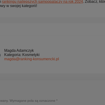
m
rankingu najlepszych samoopalaczy na rok 2024
. Zobacz, któ
wy w swojej kategorii!
Magda Adamczyk
Kategoria: Kosmetyki
magda@ranking-konsumencki.pl
ikowany. Wymagane pola są oznaczone *