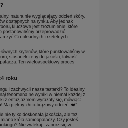
e?
ny, naturalnie wyglądający odcień skóry,
tów dostępnych na rynku. Aby jednak
oru, kluczowe jest zrozumienie, które
ego postanowiliśmy przeprowadzić
rczyć Ci dokładnych i rzetelnych
łównych kryteriów, które punktowaliśmy w
oru, stosunek ceny do jakości, łatwość
opalacza. Ten wieloaspektowy proces
4 roku
gu i zachwycił nasze testerki? To idealny
gnął fenomenalne wyniki w niemal każdej z
rki z entuzjazmem wyrażały się, mówiąc:
a! Ma piękny złoto-brązowy odcień. ❤️".
ę nie tylko doskonałą jakością, ale też
a miano króla samoopalaczy. Czy jesteś
nkingu? Nie zwlekaj i zanurz się w