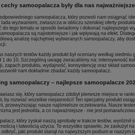
 cechy samoopalacza były dla nas najważniejsz
odpowiedniego samoopalacza, który pozwoli nam osiągnąć ideal
ie lada wyzwaniem, zwłaszcza w obliczu szerokiej oferty produk
ć do tego tematu w sposób świadomy i dokonać najlepszego wyb
samoopalacza są najistotniejsze i jak wpływają na efekt. Dlat
ółową analizę najchętniej wybieranych samoopalaczy, aby dosta
cji.
s naszych testów każdy produkt był oceniany według siedmiu g
od 1 do 10. Szczególną uwagę zwracaliśmy na: intensywność kol
cji, zapach produktu, wydajność, konsystencję oraz skład samo
pozwolił nam dokładnie zbadać każdy samoopalacz.
ng samoopalaczy – najlepsze samoopalacze 202
wiasz się, który samoopalacz zdobył pierwsze miejsce w rankin
, by rozwiać wszelkie niejasności! Ten specjalny produkt osią
rii, przewyższając nasze najśmielsze oczekiwania. Nasze teste
izna jest jednolita, a co najważniejsze - nie jest pomarańczow
lacz, który zyskał naszą aprobatę w trakcie testów, wyróżnił si
nością i łatwością użycia. To wszystko sprawiło, że zasłużył n
 odkryć, jaki produkt stanął na najwyższym podium w naszym ra