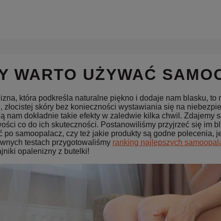
Y WARTO UŻYWAĆ SAMO
zna, która podkreśla naturalne piękno i dodaje nam blasku, to 
j, złocistej skóry bez konieczności wystawiania się na niebe
ją nam dokładnie takie efekty w zaledwie kilka chwil. Zdajemy 
ości co do ich skuteczności. Postanowiliśmy przyjrzeć się im bli
ć po samoopalacz, czy też jakie produkty są godne polecenia, 
ywnych testach przygotowaliśmy
ranking najlepszych samoopal
ajniki opalenizny z butelki!