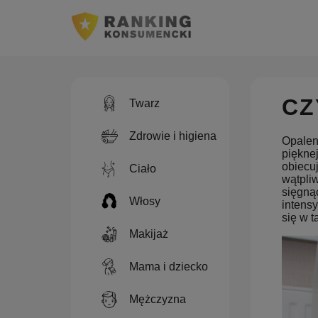
CZ
Twarz
Zdrowie i higiena
Opaleni
piękne
obiecu
Ciało
wątpliw
sięgną
Włosy
intens
się w t
Makijaż
Mama i dziecko
Mężczyzna