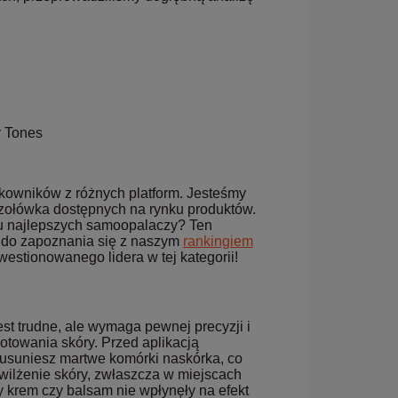
y Tones
tkowników z różnych platform. Jesteśmy
czołówka dostępnych na rynku produktów.
gu najlepszych samoopalaczy? Ten
 do zapoznania się z naszym
rankingiem
westionowanego lidera w tej kategorii!
t trudne, ale wymaga pewnej precyzji i
otowania skóry. Przed aplikacją
 usuniesz martwe komórki naskórka, co
wilżenie skóry, zwłaszcza w miejscach
by krem czy balsam nie wpłynęły na efekt