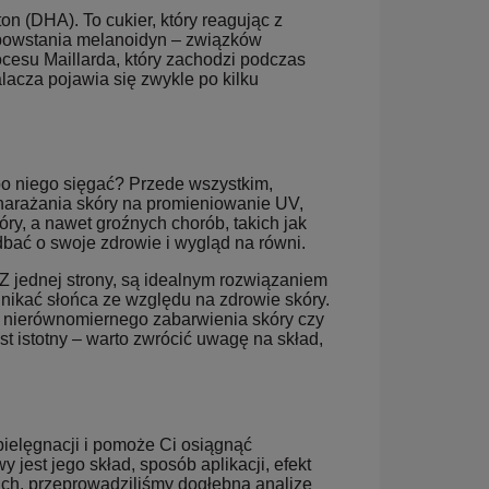
 (DHA). To cukier, który reagując z
powstania melanoidyn – związków
ocesu Maillarda, który zachodzi podczas
lacza pojawia się zwykle po kilku
po niego sięgać? Przede wszystkim,
narażania skóry na promieniowanie UV,
ry, a nawet groźnych chorób, takich jak
dbać o swoje zdrowie i wygląd na równi.
Z jednej strony, są idealnym rozwiązaniem
unikać słońca ze względu na zdrowie skóry.
o nierównomiernego zabarwienia skóry czy
t istotny – warto zwrócić uwagę na skład,
pielęgnacji i pomoże Ci osiągnąć
est jego skład, sposób aplikacji, efekt
iach, przeprowadziliśmy dogłębną analizę