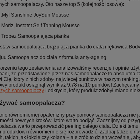
nych samoopalaczy. Oto nasze top 5 (kolejność losowa):
.My! Sunshine JoySun Mousse
. Moriz, Instatnt Self Tanning Mousse
. Tropez Samoopalająca pianka
staw samoopalająca brązująca pianka do ciała i rękawica Bod
juu Samoopalacz do ciała z formułą anty-ageing
worzeniu tego zestawienia analizowaliśmy recenzje i opinie uży
nani, że przedstawione przez nas samoopalacze to absolutna 
i Cię, który z nich zdobył najwięcej punktów w naszym rankin
owy produkt osiągnął wynik aż 9,78 na 10 punktów! Zachęcamy
szych samoopalaczy
i odkrycia, który produkt zdobył miano niek
używać samoopalacza?
nie równomiernej opalenizny przy pomocy samoopalacza nie jes
mości pewnych kroków, które warto podjąć. Zacznijmy od przyg
alacza warto przeprowadzić peeling całego ciała. Dzięki temu
i produktowi równomiernie się rozprowadzić. Zadbaj także o na
, takich jak łokcie czy kolana – ale zrób to dzień wcześniej, a