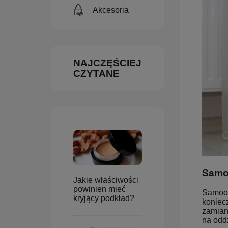
Akcesoria
NAJCZĘŚCIEJ
CZYTANE
Samoo
Jakie właściwości
powinien mieć
Samoop
kryjący podkład?
koniecz
zamian
na odd