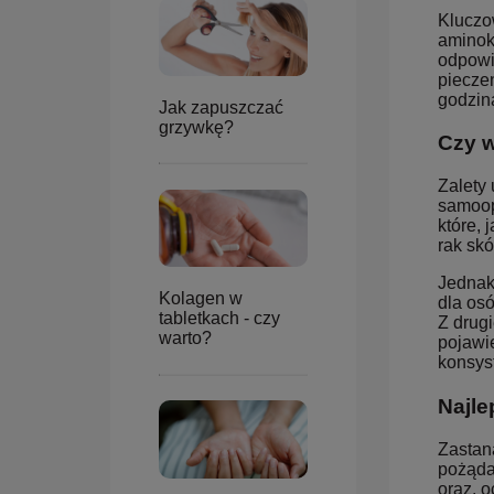
Kluczo
aminok
odpowi
piecze
godzina
Jak zapuszczać
grzywkę?
Czy 
Zalety
samoop
które, 
rak skó
Jednak
Kolagen w
dla osó
tabletkach - czy
Z drug
warto?
pojawi
konsys
Najle
Zastana
pożąda
oraz, o