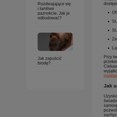
dostęp
Rozdwajające się
i łamliwe
Oh
paznokcie. Jak je
odbudować?
St
St
Ze
La
Przy t
Jak zapuścić
przeko
brodę?
Ciekaw
wyjątk
najlep
Jak 
Uzyska
świado
samoop
pozwol
suchych