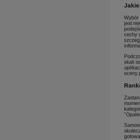
Jakie
Wybór 
jest n
podejś
cechy 
szczeg
informa
Podcza
skali 
aplika
oceny 
Ranki
Zastana
moment
katego
"Opalen
Samoopa
skutecz
gotowa