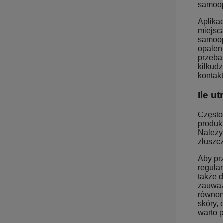
samoop
Aplikac
miejsca
samoop
opalen
przebar
kilkudz
kontak
Ile u
Często
produkt
Należy
złuszc
Aby prz
regula
także d
zauważy
równom
skóry,
warto 