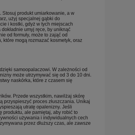
a. Stosuj produkt umiarkowanie, a w
rz, użyj specjalnej gąbki do
e i kostki, gdyż w tych miejscach
dokładnie umyj ręce, by uniknąć
ie od formuły, może to zająć od
ań, które mogą rozmazać kosmetyk, oraz
 dzięki samoopalaczowi. W zależności od
enizny może utrzymywać się od 3 do 10 dni.
stwy naskórka, które z czasem się
rików. Przede wszystkim, nawilżaj skórę
ą przyspieszyć proces złuszczania. Unikaj
spieszają utratę opalenizny. Jeśli
produktu, ale pamiętaj, aby robić to
nsywności używania i indywidualnych cech
zymywana przez dłuższy czas, ale zawsze