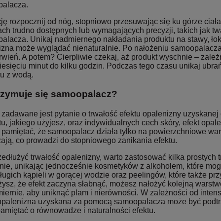
alacza.
ję rozpocznij od nóg, stopniowo przesuwając się ku górze ciał
ch trudno dostępnych lub wymagających precyzji, takich jak twa
alacza. Unikaj nadmiernego nakładania produktu na stawy, łokci
izna może wyglądać nienaturalnie. Po nałożeniu samoopalacza 
wień. A potem? Cierpliwie czekaj, aż produkt wyschnie – zależn
iesięciu minut do kilku godzin. Podczas tego czasu unikaj ubr
tu z wodą.
trzymuje się samoopalacz?
 zadawane jest pytanie o trwałość efektu opalenizny uzyskanej
u, jakiego użyjesz, oraz indywidualnych cech skóry, efekt opal
 pamiętać, że samoopalacz działa tylko na powierzchniowe war
zają, co prowadzi do stopniowego zanikania efektu.
edłużyć trwałość opalenizny, warto zastosować kilka prostych t
rnie, unikając jednocześnie kosmetyków z alkoholem, które mog
ługich kąpieli w gorącej wodzie oraz peelingów, które także przy
sz, że efekt zaczyna słabnąć, możesz nałożyć kolejną warstwę 
iernie, aby uniknąć plam i nierówności. W zależności od inte
 opalenizna uzyskana za pomocą samoopalacza może być podtr
pamiętać o równowadze i naturalności efektu.