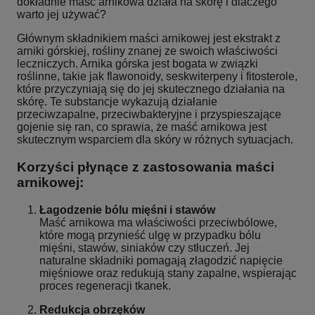
dokładnie maść arnikowa działa na skórę i dlaczego
warto jej używać?
Głównym składnikiem maści arnikowej jest ekstrakt z
arniki górskiej, rośliny znanej ze swoich właściwości
leczniczych. Arnika górska jest bogata w związki
roślinne, takie jak flawonoidy, seskwiterpeny i fitosterole,
które przyczyniają się do jej skutecznego działania na
skórę. Te substancje wykazują działanie
przeciwzapalne, przeciwbakteryjne i przyspieszające
gojenie się ran, co sprawia, że maść arnikowa jest
skutecznym wsparciem dla skóry w różnych sytuacjach.
Korzyści płynące z zastosowania maści
arnikowej:
Łagodzenie bólu mięśni i stawów
Maść arnikowa ma właściwości przeciwbólowe,
które mogą przynieść ulgę w przypadku bólu
mięśni, stawów, siniaków czy stłuczeń. Jej
naturalne składniki pomagają złagodzić napięcie
mięśniowe oraz redukują stany zapalne, wspierając
proces regeneracji tkanek.
Redukcja obrzęków