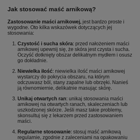
Jak stosować maść arnikową?
Zastosowanie maści arnikowej,
jest bardzo proste i
wygodne. Oto kilka wskazówek dotyczących jej
stosowania:
Czystość i sucha skóra
: przed nałożeniem maści
arnikowej upewnij się, że skóra jest czysta i sucha.
Oczyść dotknięty obszar delikatnym mydłem i osusz
go dokładnie.
Niewielka ilość
: niewielka ilość maści arnikowej
wystarczy do pokrycia obszaru, na którym
odczuwasz ból, stany zapalne lub obrzęki. Nanieś
ją równomiernie, delikatnie masując skórę.
Unikaj otwartych ran
: unikaj stosowania maści
arnikowej na otwartych ranach, skaleczeniach lub
uszkodzonej skórze. Jeśli masz takie problemy,
skonsultuj się z lekarzem przed zastosowaniem
maści.
Regularne stosowanie
: stosuj maść arnikową
regularnie, zgodnie z zaleceniami na opakowaniu