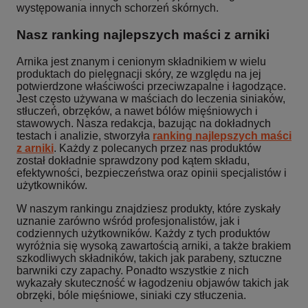
występowania innych schorzeń skórnych.
Nasz ranking najlepszych maści z arniki
Arnika jest znanym i cenionym składnikiem w wielu
produktach do pielęgnacji skóry, ze względu na jej
potwierdzone właściwości przeciwzapalne i łagodzące.
Jest często używana w maściach do leczenia siniaków,
stłuczeń, obrzęków, a nawet bólów mięśniowych i
stawowych. Nasza redakcja, bazując na dokładnych
testach i analizie, stworzyła
ranking najlepszych maści
z arniki
. Każdy z polecanych przez nas produktów
został dokładnie sprawdzony pod kątem składu,
efektywności, bezpieczeństwa oraz opinii specjalistów i
użytkowników.
W naszym rankingu znajdziesz produkty, które zyskały
uznanie zarówno wśród profesjonalistów, jak i
codziennych użytkowników. Każdy z tych produktów
wyróżnia się wysoką zawartością arniki, a także brakiem
szkodliwych składników, takich jak parabeny, sztuczne
barwniki czy zapachy. Ponadto wszystkie z nich
wykazały skuteczność w łagodzeniu objawów takich jak
obrzęki, bóle mięśniowe, siniaki czy stłuczenia.