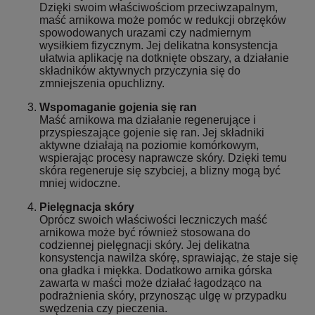
Dzięki swoim właściwościom przeciwzapalnym,
maść arnikowa może pomóc w redukcji obrzęków
spowodowanych urazami czy nadmiernym
wysiłkiem fizycznym. Jej delikatna konsystencja
ułatwia aplikację na dotknięte obszary, a działanie
składników aktywnych przyczynia się do
zmniejszenia opuchlizny.
Wspomaganie gojenia się ran
Maść arnikowa ma działanie regenerujące i
przyspieszające gojenie się ran. Jej składniki
aktywne działają na poziomie komórkowym,
wspierając procesy naprawcze skóry. Dzięki temu
skóra regeneruje się szybciej, a blizny mogą być
mniej widoczne.
Pielęgnacja skóry
Oprócz swoich właściwości leczniczych maść
arnikowa może być również stosowana do
codziennej pielęgnacji skóry. Jej delikatna
konsystencja nawilża skórę, sprawiając, że staje się
ona gładka i miękka. Dodatkowo arnika górska
zawarta w maści może działać łagodząco na
podrażnienia skóry, przynosząc ulgę w przypadku
swędzenia czy pieczenia.