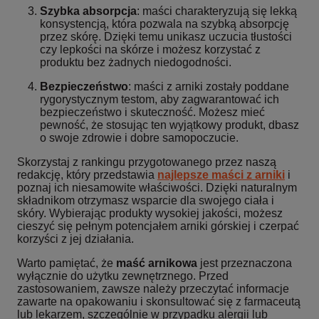
Szybka absorpcja
: maści charakteryzują się lekką
konsystencją, która pozwala na szybką absorpcję
przez skórę. Dzięki temu unikasz uczucia tłustości
czy lepkości na skórze i możesz korzystać z
produktu bez żadnych niedogodności.
Bezpieczeństwo
: maści z arniki zostały poddane
rygorystycznym testom, aby zagwarantować ich
bezpieczeństwo i skuteczność. Możesz mieć
pewność, że stosując ten wyjątkowy produkt, dbasz
o swoje zdrowie i dobre samopoczucie.
Skorzystaj z rankingu przygotowanego przez naszą
redakcję, który przedstawia
najlepsze maści z arniki
i
poznaj ich niesamowite właściwości. Dzięki naturalnym
składnikom otrzymasz wsparcie dla swojego ciała i
skóry. Wybierając produkty wysokiej jakości, możesz
cieszyć się pełnym potencjałem arniki górskiej i czerpać
korzyści z jej działania.
Warto pamiętać, że
maść arnikowa
jest przeznaczona
wyłącznie do użytku zewnętrznego. Przed
zastosowaniem, zawsze należy przeczytać informacje
zawarte na opakowaniu i skonsultować się z farmaceutą
lub lekarzem, szczególnie w przypadku alergii lub