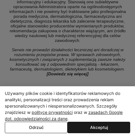
informacyjny i edukacyjny. Stanowią one subiektywne
opracowania Administratora oparte na ogólnodostępnych
informacjach i nie powinny być traktowane jako profesjonalna
porada medyczna, dermatologiczna, farmaceutyczna ani
dietetyczna, diagnoza lekarska lub zalecenie terapeutyczne,
oficjalne stanowisko producentów wymienianych produktów,
rekomendacja zakupowa o charakterze wiążącym, ani źródło
wiedzy naukowej lub medycznej referencyjnej dla celów
zawodowych.
Serwis nie prowadzi działalności leczniczej ani doradczej w
rozumieniu przepisów prawa. W sprawach zdrowotnych,
kosmetycznych i związanych z suplementacją zawsze należy
konsultować się z odpowiednim specjalistą - lekarzem,
farmaceutą, dermatologiem, dietetykiem lub kosmetologiem.
[Dowiedz się więcej]
Używamy plików cookie i identyfikatorów reklamowych do
© Copyright 2026 ranking-konsumencki.pl
analityki, personalizacji treści oraz prowadzenia reklam
spersonalizowanych i niespersonalizowanych. Szczegóły
znajdziesz w
polityce prywatności
oraz w
zasadach Google
dot. odpowiedzialności za dane
.
Odrzuć
Akceptuj